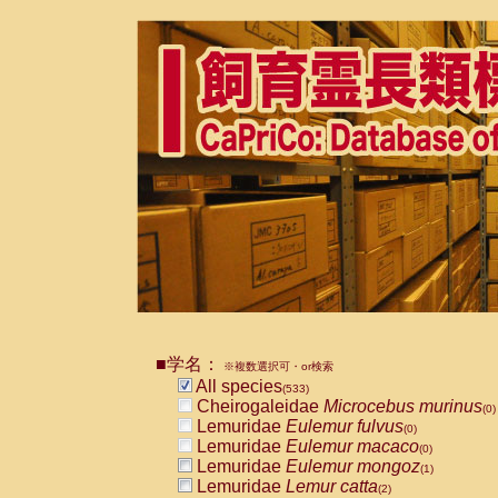
■学名：
※複数選択可・or検索
All species
(533)
Cheirogaleidae
Microcebus murinus
(0)
Lemuridae
Eulemur fulvus
(0)
Lemuridae
Eulemur macaco
(0)
Lemuridae
Eulemur mongoz
(1)
Lemuridae
Lemur catta
(2)