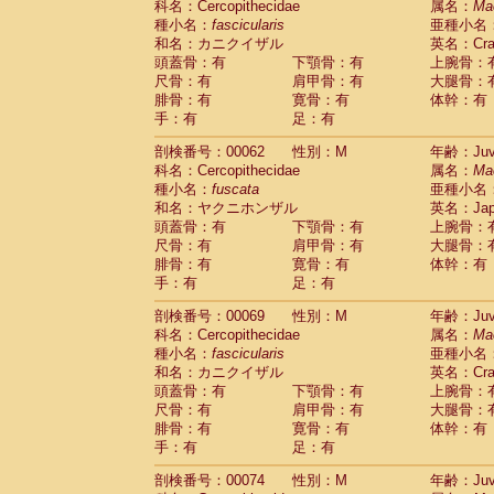
科名：Cercopithecidae
属名：
Ma
Cercopithecidae
Cercopithecus lhoest
種小名：
fascicularis
亜種小名
Cercopithecidae
Cercopithecus mitis
(0
和名：カニクイザル
英名：Crab
Cercopithecidae
Cercopithecus mitis 
頭蓋骨：有
下顎骨：有
上腕骨：
Cercopithecidae
Cercopithecus mitis 
尺骨：有
肩甲骨：有
大腿骨：
Cercopithecidae
Cercopithecus mona
腓骨：有
寛骨：有
体幹：有
Cercopithecidae
Cercopithecus negle
手：有
足：有
Cercopithecidae
Cercopithecus nigrovi
剖検番号：00062
性別：M
年齢：Juve
Cercopithecidae
Cercopithecus petauri
科名：Cercopithecidae
属名：
Ma
Cercopithecidae
Cercopithecus
spp.
(0)
種小名：
fuscata
亜種小名
Cercopithecidae
Chlorocebus aethiop
和名：ヤクニホンザル
英名：Japa
Cercopithecidae
Chlorocebus pygeryt
頭蓋骨：有
下顎骨：有
上腕骨：
Cercopithecidae
Erythrocebus patas
(1
尺骨：有
肩甲骨：有
大腿骨：
Cercopithecidae
Miopithecus talapoin
腓骨：有
寛骨：有
体幹：有
Cercopithecidae
Cercopithecinae
spp
手：有
足：有
Cercopithecidae
Colobus angolensis
(0
Cercopithecidae
Colobus guereza
剖検番号：00069
性別：M
年齢：Juve
(0)
Cercopithecidae
Colobus polykomos
科名：Cercopithecidae
属名：
Ma
(0
種小名：
Cercopithecidae
fascicularis
Piliocolobus badius
亜種小名
(0
和名：カニクイザル
英名：Crab
Cercopithecidae
Kasi senex vetulus
(0)
頭蓋骨：有
下顎骨：有
上腕骨：
Cercopithecidae
Kasi senex
(0)
尺骨：有
肩甲骨：有
大腿骨：
Cercopithecidae
Nasalis larvatus
(0)
腓骨：有
寛骨：有
体幹：有
Cercopithecidae
Presbytes melaloph
手：有
足：有
Cercopithecidae
Pygathrix nemaeus
(0)
Cercopithecidae
Semnopithecus entel
剖検番号：00074
性別：M
年齢：Juve
Cercopithecidae
Trachypithecus crista