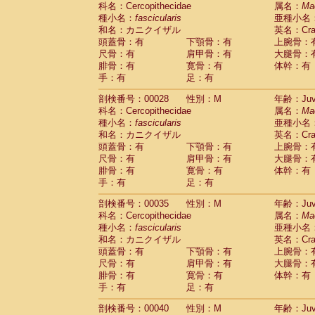
科名：Cercopithecidae
Cebidae
Saguinus midas
属名：
Ma
(0)
種小名：
fascicularis
亜種小名
Cebidae
Saguinus mystax
(1)
和名：カニクイザル
英名：Crab
Cebidae
Saguinus nigricollis
(12)
頭蓋骨：有
下顎骨：有
上腕骨：
Cebidae
Saguinus oedipus
(19)
尺骨：有
肩甲骨：有
大腿骨：
Cebidae
Saguinus weddelli
(0)
腓骨：有
寛骨：有
体幹：有
Cebidae
Saguinus
spp.
(1)
手：有
足：有
Cebidae
Aotus trivirgatus
(3)
Cebidae
Cebus albifrons
(1)
剖検番号：00028
性別：M
年齢：Juve
Cebidae
Cebus apella
科名：Cercopithecidae
(6)
属名：
Ma
Cebidae
Cebus capucinus
種小名：
fascicularis
亜種小名
(0)
Cebidae
Cebus nigrivittatus
和名：カニクイザル
英名：Crab
(1)
Cebidae
Cebus
spp.
頭蓋骨：有
下顎骨：有
上腕骨：
(0)
Cebidae
Saimiri boliviensis
尺骨：有
肩甲骨：有
大腿骨：
(0)
腓骨：有
Cebidae
Saimiri sciureus
寛骨：有
体幹：有
(7)
手：有
足：有
Atelidae
Alouatta caraya
(0)
Atelidae
Alouatta fusca
(1)
剖検番号：00035
性別：M
年齢：Juve
Atelidae
Alouatta seniculus
(1)
科名：Cercopithecidae
属名：
Ma
Atelidae
Alouatta
spp.
(0)
種小名：
fascicularis
亜種小名
Atelidae
Ateles belzebuth
(1)
和名：カニクイザル
英名：Crab
Atelidae
Ateles geoffroyi
(3)
頭蓋骨：有
下顎骨：有
上腕骨：
Atelidae
Ateles paniscus
(3)
尺骨：有
肩甲骨：有
大腿骨：
Atelidae
Ateles
spp.
腓骨：有
寛骨：有
(0)
体幹：有
Atelidae
Lagothrix lagothricha
手：有
足：有
(6)
Atelidae
Lagothrix lagothricha cana
(0)
剖検番号：00040
性別：M
年齢：Juve
Pitheciidae
Cacajao calvus rubicundu