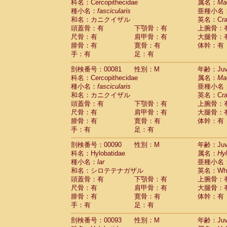
科名：Cercopithecidae
属名：
Ma
Cercopithecidae
Trachypithecus franc
種小名：
fascicularis
亜種小名
Cercopithecidae
Trachypithecus obsc
和名：カニクイザル
英名：Crab
Cercopithecidae
Trachypithecus pilea
頭蓋骨：有
下顎骨：有
上腕骨：
Cercopithecidae
Colobinae
spp.
尺骨：有
肩甲骨：有
大腿骨：
(0)
Cercopithecidae
Presbytesinae
spp.
腓骨：有
寛骨：有
体幹：有
(0)
手：有
Cercopithecidae
足：有
Cercopithecidae
spp
Hylobatidae
Hoolock hoolock
(0)
剖検番号：00081
性別：M
年齢：Juve
Hylobatidae
Hylobates agilis
(1)
科名：Cercopithecidae
属名：
Ma
Hylobatidae
Hylobates klossii
(0)
種小名：
fascicularis
亜種小名
Hylobatidae
Hylobates lar
(10)
和名：カニクイザル
英名：Crab
Hylobatidae
Hylobates moloch
(0)
頭蓋骨：有
下顎骨：有
上腕骨：
Hylobatidae
Hylobates muelleri
(0)
尺骨：有
肩甲骨：有
大腿骨：
Hylobatidae
Hylobates pileatus
(2)
腓骨：有
寛骨：有
体幹：有
Hylobatidae
Hylobates
spp.
手：有
足：有
(0)
Hylobatidae
Hylobates
hybrid
(0)
剖検番号：00090
性別：M
年齢：Juve
Hylobatidae
Nomascus concolor
(0)
科名：Hylobatidae
属名：
Hy
Hylobatidae
Symphalangus syndactyl
種小名：
lar
亜種小名
Hominidae
Pongo pygmaeus
(0)
和名：シロテテナガザル
英名：Whit
Hominidae
Pan troglodytes
(1)
頭蓋骨：有
下顎骨：有
上腕骨：
Hominidae
Gorilla gorilla beringei
(0)
尺骨：有
肩甲骨：有
大腿骨：
Hominidae
Gorilla gorilla gorilla
(0)
腓骨：有
寛骨：有
体幹：有
Primates misc.
(0)
手：有
足：有
Scandentia
Dendrogale melanura
(0)
Scandentia
Ptilocercus lowii
剖検番号：00093
性別：M
年齢：Juve
(0)