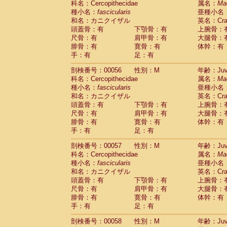
科名：Cercopithecidae
属名：
Ma
Cercopithecidae
Macaca assamensis
(
種小名：
fascicularis
亜種小名
Cercopithecidae
Macaca brunnescen
和名：カニクイザル
英名：Crab
Cercopithecidae
Macaca cyclopis
(6)
頭蓋骨：有
下顎骨：有
上腕骨：
Cercopithecidae
Macaca fascicularis
(1
尺骨：有
肩甲骨：有
大腿骨：
Cercopithecidae
Macaca fuscaca fusc
腓骨：有
寛骨：有
体幹：有
Cercopithecidae
Macaca fuscata yaku
手：有
足：有
Cercopithecidae
Macaca fuscata
hybr
剖検番号：00056
Cercopithecidae
性別：M
Macaca maura
年齢：Juve
(1)
科名：Cercopithecidae
属名：
Ma
Cercopithecidae
Macaca mulatta
(45)
種小名：
fascicularis
亜種小名
Cercopithecidae
Macaca nemestrina
(3
和名：カニクイザル
英名：Crab
Cercopithecidae
Macaca nigra
(1)
頭蓋骨：有
下顎骨：有
上腕骨：
Cercopithecidae
Macaca radiata
(7)
尺骨：有
肩甲骨：有
大腿骨：
Cercopithecidae
Macaca silenus
(0)
腓骨：有
寛骨：有
体幹：有
Cercopithecidae
Macaca sinica
(0)
手：有
足：有
Cercopithecidae
Macaca sylvanus
(2)
Cercopithecidae
Macaca thibetana
剖検番号：00057
性別：M
年齢：Juve
(0)
Cercopithecidae
Macaca tonkeana
科名：Cercopithecidae
属名：
Ma
(0)
Cercopithecidae
Macaca
hybrid
種小名：
fascicularis
亜種小名
(1)
Cercopithecidae
Macaca
spp.
和名：カニクイザル
英名：Crab
(0)
Cercopithecidae
Allenopithecus nigrov
頭蓋骨：有
下顎骨：有
上腕骨：
尺骨：有
Cercopithecidae
肩甲骨：有
Cercopithecus ascan
大腿骨：
腓骨：有
寛骨：有
体幹：有
Cercopithecidae
Cercopithecus ascan
手：有
足：有
Cercopithecidae
Cercopithecus ceph
Cercopithecidae
Cercopithecus diana
剖検番号：00058
性別：M
年齢：Juve
Cercopithecidae
Cercopithecus hamly