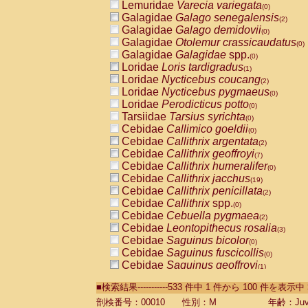
Lemuridae
Varecia variegata
(0)
Galagidae
Galago senegalensis
(2)
Galagidae
Galago demidovii
(0)
Galagidae
Otolemur crassicaudatus
(0)
Galagidae
Galagidae
spp.
(0)
Loridae
Loris tardigradus
(1)
Loridae
Nycticebus coucang
(2)
Loridae
Nycticebus pygmaeus
(0)
Loridae
Perodicticus potto
(0)
Tarsiidae
Tarsius syrichta
(0)
Cebidae
Callimico goeldii
(0)
Cebidae
Callithrix argentata
(2)
Cebidae
Callithrix geoffroyi
(7)
Cebidae
Callithrix humeralifer
(0)
Cebidae
Callithrix jacchus
(19)
Cebidae
Callithrix penicillata
(2)
Cebidae
Callithrix
spp.
(0)
Cebidae
Cebuella pygmaea
(2)
Cebidae
Leontopithecus rosalia
(3)
Cebidae
Saguinus bicolor
(0)
Cebidae
Saguinus fuscicollis
(0)
Cebidae
Saguinus geoffroyi
(1)
Cebidae
Saguinus imperator
(0)
■検索結果-----------533 件中 1 件から 100 件を表示中
Cebidae
Saguinus labiatus
(0)
Cebidae
Saguinus leucopus
剖検番号：00010
性別：M
年齢：Juve
(4)