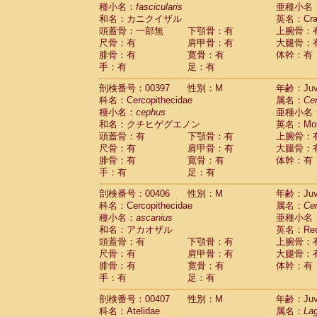
種小名：
fascicularis
亜種小名
和名：カニクイザル
英名：Crab
頭蓋骨：一部無
下顎骨：有
上腕骨：
尺骨：有
肩甲骨：有
大腿骨：
腓骨：有
寛骨：有
体幹：有
手：有
足：有
剖検番号：00397
性別：M
年齢：Juve
科名：Cercopithecidae
属名：
Ce
種小名：
cephus
亜種小名
和名：クチヒゲグエノン
英名：Mous
頭蓋骨：有
下顎骨：有
上腕骨：
尺骨：有
肩甲骨：有
大腿骨：
腓骨：有
寛骨：有
体幹：有
手：有
足：有
剖検番号：00406
性別：M
年齢：Juve
科名：Cercopithecidae
属名：
Ce
種小名：
ascanius
亜種小名
和名：アカオザル
英名：Red-
頭蓋骨：有
下顎骨：有
上腕骨：
尺骨：有
肩甲骨：有
大腿骨：
腓骨：有
寛骨：有
体幹：有
手：有
足：有
剖検番号：00407
性別：M
年齢：Juve
科名：Atelidae
属名：
Lag