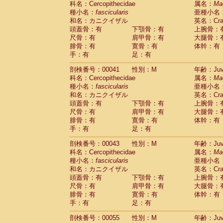
科名：Cercopithecidae
属名：
Ma
Pitheciidae
Callicebus cupreus
(0)
種小名：
fascicularis
亜種小名
Pitheciidae
Callicebus donacophilus
(0
和名：カニクイザル
英名：Crab
Pitheciidae
Callicebus moloch
(0)
頭蓋骨：有
下顎骨：有
上腕骨：
Pitheciidae
Callicebus torquatus
(0)
尺骨：有
肩甲骨：有
大腿骨：
Pitheciidae
Callicebus
spp.
(0)
腓骨：有
寛骨：有
体幹：有
Pitheciidae
Chiropotes satanas
(1)
手：有
足：有
Pitheciidae
Pithecia monachus
(3)
Pitheciidae
Pithecia pithecia
剖検番号：00041
性別：M
年齢：Juve
(0)
Cercopithecidae
Cercocebus agilis
科名：Cercopithecidae
属名：
Ma
(0)
Cercopithecidae
Cercocebus galeritus
種小名：
fascicularis
亜種小名
和名：カニクイザル
Cercopithecidae
Cercocebus torquatu
英名：Crab
頭蓋骨：有
下顎骨：有
上腕骨：
Cercopithecidae
Cercocebus torquatus
尺骨：有
肩甲骨：有
大腿骨：
Cercopithecidae
Cercocebus torquatu
腓骨：有
寛骨：有
体幹：有
Cercopithecidae
Cercocebus
hybrid
(0)
手：有
足：有
Cercopithecidae
Cercocebus
spp.
(0)
Cercopithecidae
Lophocebus albigen
剖検番号：00043
性別：M
年齢：Juve
Cercopithecidae
Papio anubis
(0)
科名：Cercopithecidae
属名：
Ma
Cercopithecidae
Papio cynocephalus
(
種小名：
fascicularis
亜種小名
Cercopithecidae
Papio hamadryas
和名：カニクイザル
英名：Crab
(0)
Cercopithecidae
Papio papio
頭蓋骨：有
下顎骨：有
上腕骨：
(0)
Cercopithecidae
Papio
spp.
尺骨：有
肩甲骨：有
大腿骨：
(0)
Cercopithecidae
Mandrillus leucopha
腓骨：有
寛骨：有
体幹：有
Cercopithecidae
Mandrillus sphinx
手：有
足：有
(0)
Cercopithecidae
Theropithecus gelad
剖検番号：00055
性別：M
年齢：Juve
Cercopithecidae
Macaca arctoides
(1)