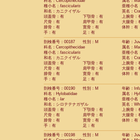
科名：Cercopithecidae
属名：
Ma
種小名：
fascicularis
亜種小名
和名：カニクイザル
英名：Crab
頭蓋骨：有
下顎骨：有
上腕骨：
尺骨：有
肩甲骨：有
大腿骨：
腓骨：有
寛骨：有
体幹：有
手：有
足：有
剖検番号：00187
性別：M
年齢：Juve
科名：Cercopithecidae
属名：
Ma
種小名：
fascicularis
亜種小名
和名：カニクイザル
英名：Crab
頭蓋骨：有
下顎骨：有
上腕骨：
尺骨：有
肩甲骨：有
大腿骨：
腓骨：有
寛骨：有
体幹：有
手：有
足：有
剖検番号：00190
性別：M
年齢：Infa
科名：Hylobatidae
属名：
Hy
種小名：
lar
亜種小名
和名：シロテテナガザル
英名：Whit
頭蓋骨：有
下顎骨：有
上腕骨：
尺骨：有
肩甲骨：有
大腿骨：
腓骨：有
寛骨：有
体幹：有
手：有
足：有
剖検番号：00198
性別：M
年齢：Juve