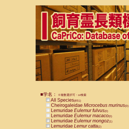
■学名：
※複数選択可・or検索
All Species
(851)
Cheirogaleidae
Microcebus murinus
(0)
Lemuridae
Eulemur fulvus
(0)
Lemuridae
Eulemur macaco
(0)
Lemuridae
Eulemur mongoz
(1)
Lemuridae
Lemur catta
(2)