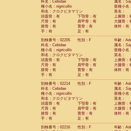
科名：Cebidae
属名：
Sa
Cercopithecidae
Trachypithecus franc
種小名：
nigricollis
亜種小名
Cercopithecidae
Trachypithecus obsc
和名：クロクビタマリン
英名：
Cercopithecidae
Trachypithecus pilea
頭蓋骨：有
下顎骨：有
上腕骨：
Cercopithecidae
Colobinae
spp.
尺骨：有
肩甲骨：有
大腿骨：
(0)
Cercopithecidae
Presbytesinae
spp.
腓骨：有
寛骨：有
体幹：有
(0)
手：有
Cercopithecidae
足：有
Cercopithecidae
spp
Hylobatidae
Hoolock hoolock
(1)
剖検番号：02205
性別：F
年齢：Adu
Hylobatidae
Hylobates agilis
(0)
科名：Cebidae
属名：
Sa
Hylobatidae
Hylobates klossii
(0)
種小名：
nigricollis
亜種小名
Hylobatidae
Hylobates lar
(9)
和名：クロクビタマリン
英名：
Hylobatidae
Hylobates moloch
(2)
頭蓋骨：有
下顎骨：有
上腕骨：
Hylobatidae
Hylobates muelleri
(0)
尺骨：有
肩甲骨：有
大腿骨：
Hylobatidae
Hylobates pileatus
(3)
腓骨：有
寛骨：有
体幹：有
Hylobatidae
Hylobates
spp.
手：有
足：有
(3)
Hylobatidae
Hylobates
hybrid
(1)
剖検番号：02214
性別：F
年齢：Adu
Hylobatidae
Nomascus concolor
(0)
科名：Cebidae
属名：
Sa
Hylobatidae
Symphalangus syndactyl
種小名：
nigricollis
亜種小名
Hominidae
Pongo pygmaeus
(0)
和名：クロクビタマリン
英名：
Hominidae
Pan troglodytes
(0)
頭蓋骨：有
下顎骨：有
上腕骨：
Hominidae
Gorilla gorilla beringei
(0)
尺骨：有
肩甲骨：有
大腿骨：
Hominidae
Gorilla gorilla gorilla
(0)
腓骨：有
寛骨：有
体幹：有
Primates misc.
(0)
手：有
足：有
Scandentia
Dendrogale melanura
(0)
Scandentia
Ptilocercus lowii
剖検番号：02216
性別：F
年齢：Adu
(0)