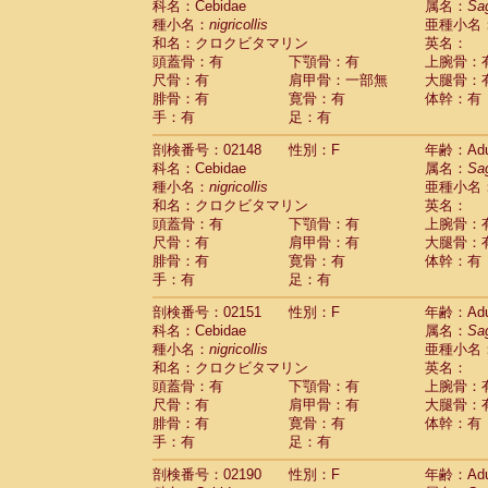
科名：Cebidae
属名：
Sa
Cercopithecidae
Cercopithecus lhoest
種小名：
nigricollis
亜種小名
Cercopithecidae
Cercopithecus mitis
(1
和名：クロクビタマリン
英名：
Cercopithecidae
Cercopithecus mitis 
頭蓋骨：有
下顎骨：有
上腕骨：
Cercopithecidae
Cercopithecus mitis 
尺骨：有
肩甲骨：一部無
大腿骨：
Cercopithecidae
Cercopithecus mona
腓骨：有
寛骨：有
体幹：有
Cercopithecidae
Cercopithecus negle
手：有
足：有
Cercopithecidae
Cercopithecus nigrovi
剖検番号：02148
性別：F
年齢：Adu
Cercopithecidae
Cercopithecus petauri
科名：Cebidae
属名：
Sa
Cercopithecidae
Cercopithecus
spp.
(0)
種小名：
nigricollis
亜種小名
Cercopithecidae
Chlorocebus aethiop
和名：クロクビタマリン
英名：
Cercopithecidae
Chlorocebus pygeryt
頭蓋骨：有
下顎骨：有
上腕骨：
Cercopithecidae
Erythrocebus patas
(3
尺骨：有
肩甲骨：有
大腿骨：
Cercopithecidae
Miopithecus talapoin
腓骨：有
寛骨：有
体幹：有
Cercopithecidae
Cercopithecinae
spp
手：有
足：有
Cercopithecidae
Colobus angolensis
(0
Cercopithecidae
Colobus guereza
剖検番号：02151
性別：F
年齢：Adu
(0)
Cercopithecidae
Colobus polykomos
科名：Cebidae
属名：
Sa
(0
種小名：
Cercopithecidae
nigricollis
Piliocolobus badius
亜種小名
(0
和名：クロクビタマリン
英名：
Cercopithecidae
Kasi senex vetulus
(1)
頭蓋骨：有
下顎骨：有
上腕骨：
Cercopithecidae
Kasi senex
(1)
尺骨：有
肩甲骨：有
大腿骨：
Cercopithecidae
Nasalis larvatus
(0)
腓骨：有
寛骨：有
体幹：有
Cercopithecidae
Presbytes melaloph
手：有
足：有
Cercopithecidae
Pygathrix nemaeus
(0)
Cercopithecidae
Semnopithecus entel
剖検番号：02190
性別：F
年齢：Adu
Cercopithecidae
Trachypithecus crista