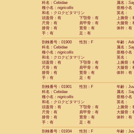
科名：Cebidae
Cebidae
Saguinus midas
属名：
Sa
(0)
種小名：
nigricollis
亜種小名
Cebidae
Saguinus mystax
(2)
和名：クロクビタマリン
英名：
Cebidae
Saguinus nigricollis
(22)
頭蓋骨：有
下顎骨：有
上腕骨：
Cebidae
Saguinus oedipus
(12)
尺骨：有
肩甲骨：有
大腿骨：
Cebidae
Saguinus weddelli
(0)
腓骨：有
寛骨：有
体幹：有
Cebidae
Saguinus
spp.
(0)
手：有
足：有
Cebidae
Aotus trivirgatus
(2)
Cebidae
Cebus albifrons
(2)
剖検番号：01900
性別：F
年齢：Adu
Cebidae
Cebus apella
科名：Cebidae
(2)
属名：
Sa
Cebidae
Cebus capucinus
種小名：
nigricollis
亜種小名
(1)
Cebidae
Cebus nigrivittatus
和名：クロクビタマリン
英名：
(0)
Cebidae
Cebus
spp.
頭蓋骨：有
下顎骨：有
上腕骨：
(0)
Cebidae
Saimiri boliviensis
尺骨：有
肩甲骨：有
大腿骨：
(0)
腓骨：有
Cebidae
Saimiri sciureus
寛骨：有
体幹：有
(14)
手：有
足：有
Atelidae
Alouatta caraya
(0)
Atelidae
Alouatta fusca
(0)
剖検番号：01901
性別：F
年齢：Juve
Atelidae
Alouatta seniculus
(0)
科名：Cebidae
属名：
Sa
Atelidae
Alouatta
spp.
(1)
種小名：
nigricollis
亜種小名
Atelidae
Ateles belzebuth
(0)
和名：クロクビタマリン
英名：
Atelidae
Ateles geoffroyi
(2)
頭蓋骨：有
下顎骨：有
上腕骨：
Atelidae
Ateles paniscus
(7)
尺骨：有
肩甲骨：有
大腿骨：
Atelidae
Ateles
spp.
腓骨：有
寛骨：有
(0)
体幹：有
Atelidae
Lagothrix lagothricha
手：有
足：有
(3)
Atelidae
Lagothrix lagothricha cana
(0)
剖検番号：01934
性別：F
年齢：Juve
Pitheciidae
Cacajao calvus rubicundu