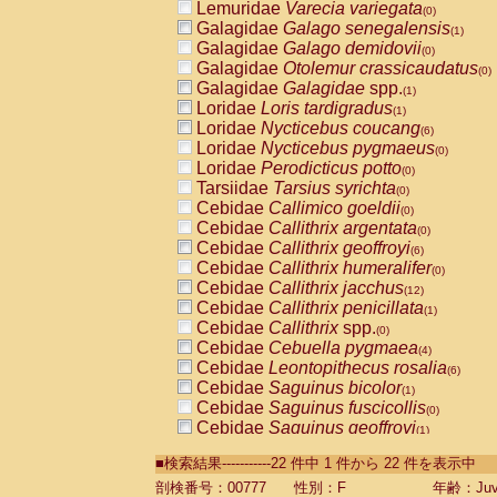
Lemuridae
Varecia variegata
(0)
Galagidae
Galago senegalensis
(1)
Galagidae
Galago demidovii
(0)
Galagidae
Otolemur crassicaudatus
(0)
Galagidae
Galagidae
spp.
(1)
Loridae
Loris tardigradus
(1)
Loridae
Nycticebus coucang
(6)
Loridae
Nycticebus pygmaeus
(0)
Loridae
Perodicticus potto
(0)
Tarsiidae
Tarsius syrichta
(0)
Cebidae
Callimico goeldii
(0)
Cebidae
Callithrix argentata
(0)
Cebidae
Callithrix geoffroyi
(6)
Cebidae
Callithrix humeralifer
(0)
Cebidae
Callithrix jacchus
(12)
Cebidae
Callithrix penicillata
(1)
Cebidae
Callithrix
spp.
(0)
Cebidae
Cebuella pygmaea
(4)
Cebidae
Leontopithecus rosalia
(6)
Cebidae
Saguinus bicolor
(1)
Cebidae
Saguinus fuscicollis
(0)
Cebidae
Saguinus geoffroyi
(1)
Cebidae
Saguinus imperator
(0)
■検索結果-----------22 件中 1 件から 22 件を表示中
Cebidae
Saguinus labiatus
(0)
Cebidae
Saguinus leucopus
剖検番号：00777
性別：F
年齢：Juve
(2)