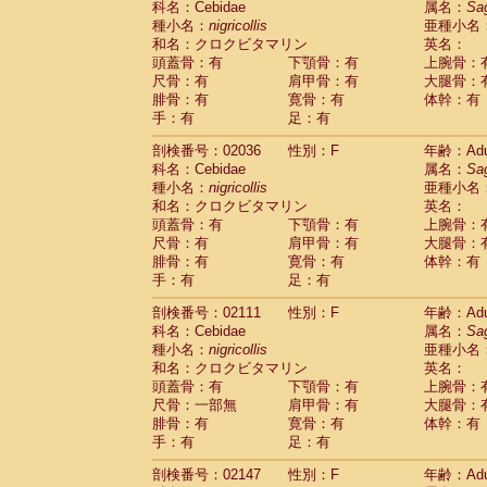
科名：Cebidae
属名：
Sa
Cercopithecidae
Macaca assamensis
(
種小名：
nigricollis
亜種小名
Cercopithecidae
Macaca brunnescen
和名：クロクビタマリン
英名：
Cercopithecidae
Macaca cyclopis
(17)
頭蓋骨：有
下顎骨：有
上腕骨：
Cercopithecidae
Macaca fascicularis
(3
尺骨：有
肩甲骨：有
大腿骨：
Cercopithecidae
Macaca fuscaca fusc
腓骨：有
寛骨：有
体幹：有
Cercopithecidae
Macaca fuscata yaku
手：有
足：有
Cercopithecidae
Macaca fuscata
hybr
剖検番号：02036
Cercopithecidae
性別：F
Macaca maura
年齢：Adu
(3)
科名：Cebidae
属名：
Sa
Cercopithecidae
Macaca mulatta
(56)
種小名：
nigricollis
亜種小名
Cercopithecidae
Macaca nemestrina
(3
和名：クロクビタマリン
英名：
Cercopithecidae
Macaca nigra
(0)
頭蓋骨：有
下顎骨：有
上腕骨：
Cercopithecidae
Macaca radiata
(27)
尺骨：有
肩甲骨：有
大腿骨：
Cercopithecidae
Macaca silenus
(0)
腓骨：有
寛骨：有
体幹：有
Cercopithecidae
Macaca sinica
(1)
手：有
足：有
Cercopithecidae
Macaca sylvanus
(0)
Cercopithecidae
Macaca thibetana
剖検番号：02111
性別：F
年齢：Adu
(0)
Cercopithecidae
Macaca tonkeana
科名：Cebidae
属名：
Sa
(0)
Cercopithecidae
Macaca
hybrid
種小名：
nigricollis
亜種小名
(1)
Cercopithecidae
Macaca
spp.
和名：クロクビタマリン
英名：
(0)
Cercopithecidae
Allenopithecus nigrov
頭蓋骨：有
下顎骨：有
上腕骨：
尺骨：一部無
Cercopithecidae
肩甲骨：有
Cercopithecus ascan
大腿骨：
腓骨：有
寛骨：有
体幹：有
Cercopithecidae
Cercopithecus ascan
手：有
足：有
Cercopithecidae
Cercopithecus ceph
Cercopithecidae
Cercopithecus diana
剖検番号：02147
性別：F
年齢：Adu
Cercopithecidae
Cercopithecus hamly