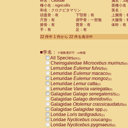
科名：Cebidae
属名：
Sa
種小名：
nigricollis
亜種小名
和名：クロクビタマリン
英名：
頭蓋骨：有
下顎骨：有
上腕骨：
尺骨：有
肩甲骨：一部無
大腿骨：
腓骨：有
寛骨：有
体幹：有
手：有
足：有
22 件中 1 件から 22 件を表示中
■学名：
※複数選択可・or検索
All Species
(851)
Cheirogaleidae
Microcebus murinus
(0)
Lemuridae
Eulemur fulvus
(0)
Lemuridae
Eulemur macaco
(0)
Lemuridae
Eulemur mongoz
(1)
Lemuridae
Lemur catta
(2)
Lemuridae
Varecia variegata
(0)
Galagidae
Galago senegalensis
(1)
Galagidae
Galago demidovii
(0)
Galagidae
Otolemur crassicaudatus
(0)
Galagidae
Galagidae
spp.
(1)
Loridae
Loris tardigradus
(1)
Loridae
Nycticebus coucang
(6)
Loridae
Nycticebus pygmaeus
(0)