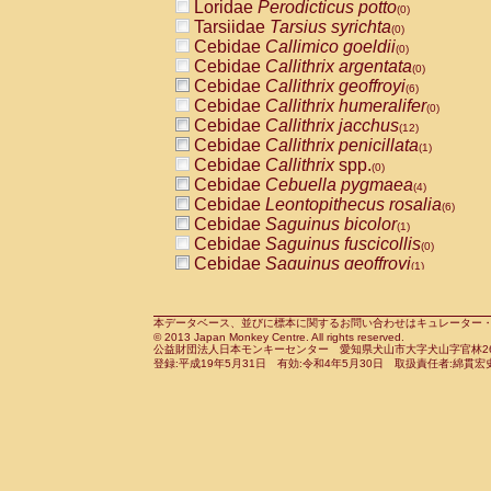
Loridae
Perodicticus potto
(0)
Tarsiidae
Tarsius syrichta
(0)
Cebidae
Callimico goeldii
(0)
Cebidae
Callithrix argentata
(0)
Cebidae
Callithrix geoffroyi
(6)
Cebidae
Callithrix humeralifer
(0)
Cebidae
Callithrix jacchus
(12)
Cebidae
Callithrix penicillata
(1)
Cebidae
Callithrix
spp.
(0)
Cebidae
Cebuella pygmaea
(4)
Cebidae
Leontopithecus rosalia
(6)
Cebidae
Saguinus bicolor
(1)
Cebidae
Saguinus fuscicollis
(0)
Cebidae
Saguinus geoffroyi
(1)
Cebidae
Saguinus imperator
(0)
Cebidae
Saguinus labiatus
(0)
Cebidae
Saguinus leucopus
本データベース、並びに標本に関するお問い合わせはキュレーター・新宅勇太までお願い
(2)
© 2013 Japan Monkey Centre. All rights reserved.
Cebidae
Saguinus midas
(0)
公益財団法人日本モンキーセンター 愛知県犬山市大字犬山字官林26番
Cebidae
Saguinus mystax
登録:平成19年5月31日 有効:令和4年5月30日 取扱責任者:綿貫宏
(2)
Cebidae
Saguinus nigricollis
(22)
Cebidae
Saguinus oedipus
(12)
Cebidae
Saguinus weddelli
(0)
Cebidae
Saguinus
spp.
(0)
Cebidae
Aotus trivirgatus
(2)
Cebidae
Cebus albifrons
(2)