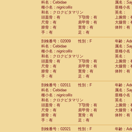
科名：Cebidae
属名：
Sa
Pitheciidae
Callicebus cupreus
(2)
種小名：
nigricollis
亜種小名
Pitheciidae
Callicebus donacophilus
(0
和名：クロクビタマリン
英名：
Pitheciidae
Callicebus moloch
(0)
頭蓋骨：有
下顎骨：有
上腕骨：
Pitheciidae
Callicebus torquatus
(0)
尺骨：有
肩甲骨：有
大腿骨：
Pitheciidae
Callicebus
spp.
(0)
腓骨：有
寛骨：有
体幹：有
Pitheciidae
Chiropotes satanas
(1)
手：有
足：有
Pitheciidae
Pithecia monachus
(0)
Pitheciidae
Pithecia pithecia
剖検番号：02009
性別：F
年齢：Adu
(0)
Cercopithecidae
Cercocebus agilis
科名：Cebidae
属名：
Sa
(0)
Cercopithecidae
Cercocebus galeritus
種小名：
nigricollis
亜種小名
和名：クロクビタマリン
Cercopithecidae
Cercocebus torquatu
英名：
頭蓋骨：有
下顎骨：有
上腕骨：
Cercopithecidae
Cercocebus torquatus
尺骨：有
肩甲骨：有
大腿骨：
Cercopithecidae
Cercocebus torquatu
腓骨：有
寛骨：有
体幹：有
Cercopithecidae
Cercocebus
hybrid
(2)
手：有
足：有
Cercopithecidae
Cercocebus
spp.
(0)
Cercopithecidae
Lophocebus albigen
剖検番号：02011
性別：F
年齢：Adu
Cercopithecidae
Papio anubis
(0)
科名：Cebidae
属名：
Sa
Cercopithecidae
Papio cynocephalus
(
種小名：
nigricollis
亜種小名
Cercopithecidae
Papio hamadryas
和名：クロクビタマリン
英名：
(1)
Cercopithecidae
Papio papio
頭蓋骨：有
下顎骨：有
上腕骨：
(0)
Cercopithecidae
Papio
spp.
尺骨：有
肩甲骨：有
大腿骨：
(0)
Cercopithecidae
Mandrillus leucopha
腓骨：有
寛骨：有
体幹：有
Cercopithecidae
Mandrillus sphinx
手：有
足：有
(0)
Cercopithecidae
Theropithecus gelad
剖検番号：02021
性別：F
年齢：Adu
Cercopithecidae
Macaca arctoides
(3)