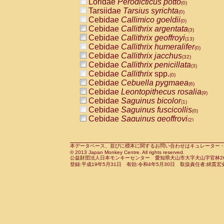
Loridae
Perodicticus potto
(0)
Tarsiidae
Tarsius syrichta
(0)
Cebidae
Callimico goeldii
(0)
Cebidae
Callithrix argentata
(3)
Cebidae
Callithrix geoffroyi
(13)
Cebidae
Callithrix humeralifer
(0)
Cebidae
Callithrix jacchus
(32)
Cebidae
Callithrix penicillata
(3)
Cebidae
Callithrix
spp.
(0)
Cebidae
Cebuella pygmaea
(6)
Cebidae
Leontopithecus rosalia
(9)
Cebidae
Saguinus bicolor
(1)
Cebidae
Saguinus fuscicollis
(0)
Cebidae
Saguinus geoffroyi
(2)
Cebidae
Saguinus imperator
(0)
Cebidae
Saguinus labiatus
(0)
Cebidae
Saguinus leucopus
本データベース、並びに標本に関するお問い合わせはキュレーター・新宅勇太までお願い
(6)
© 2013 Japan Monkey Centre. All rights reserved.
Cebidae
Saguinus midas
(0)
公益財団法人日本モンキーセンター 愛知県犬山市大字犬山字官林26番
Cebidae
Saguinus mystax
登録:平成19年5月31日 有効:令和4年5月30日 取扱責任者:綿貫宏
(3)
Cebidae
Saguinus nigricollis
(34)
Cebidae
Saguinus oedipus
(31)
Cebidae
Saguinus weddelli
(0)
Cebidae
Saguinus
spp.
(0)
Cebidae
Aotus trivirgatus
(5)
Cebidae
Cebus albifrons
(3)