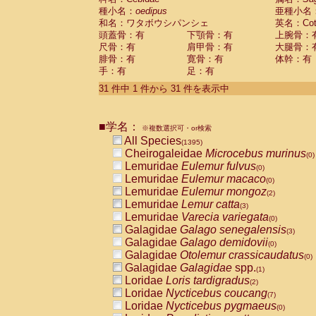
種小名：
oedipus
亜種小名
和名：ワタボウシパンシェ
英名：Cotto
頭蓋骨：有
下顎骨：有
上腕骨：
尺骨：有
肩甲骨：有
大腿骨：
腓骨：有
寛骨：有
体幹：有
手：有
足：有
31 件中 1 件から 31 件を表示中
■学名：
※複数選択可・or検索
All Species
(1395)
Cheirogaleidae
Microcebus murinus
(0)
Lemuridae
Eulemur fulvus
(0)
Lemuridae
Eulemur macaco
(0)
Lemuridae
Eulemur mongoz
(2)
Lemuridae
Lemur catta
(3)
Lemuridae
Varecia variegata
(0)
Galagidae
Galago senegalensis
(3)
Galagidae
Galago demidovii
(0)
Galagidae
Otolemur crassicaudatus
(0)
Galagidae
Galagidae
spp.
(1)
Loridae
Loris tardigradus
(2)
Loridae
Nycticebus coucang
(7)
Loridae
Nycticebus pygmaeus
(0)