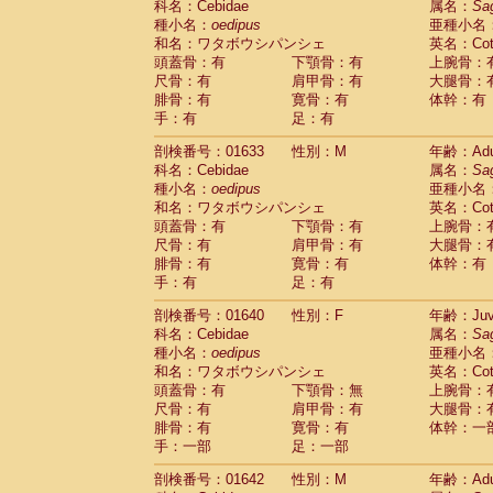
科名：Cebidae
属名：
Sa
Cercopithecidae
Cercopithecus lhoest
種小名：
oedipus
亜種小名
Cercopithecidae
Cercopithecus mitis
(1
和名：ワタボウシパンシェ
英名：Cotto
Cercopithecidae
Cercopithecus mitis 
頭蓋骨：有
下顎骨：有
上腕骨：
Cercopithecidae
Cercopithecus mitis 
尺骨：有
肩甲骨：有
大腿骨：
Cercopithecidae
Cercopithecus mona
腓骨：有
寛骨：有
体幹：有
Cercopithecidae
Cercopithecus negle
手：有
足：有
Cercopithecidae
Cercopithecus nigrovi
剖検番号：01633
性別：M
年齢：Adu
Cercopithecidae
Cercopithecus petauri
科名：Cebidae
属名：
Sa
Cercopithecidae
Cercopithecus
spp.
(0)
種小名：
oedipus
亜種小名
Cercopithecidae
Chlorocebus aethiop
和名：ワタボウシパンシェ
英名：Cotto
Cercopithecidae
Chlorocebus pygeryt
頭蓋骨：有
下顎骨：有
上腕骨：
Cercopithecidae
Erythrocebus patas
(4
尺骨：有
肩甲骨：有
大腿骨：
Cercopithecidae
Miopithecus talapoin
腓骨：有
寛骨：有
体幹：有
Cercopithecidae
Cercopithecinae
spp
手：有
足：有
Cercopithecidae
Colobus angolensis
(0
Cercopithecidae
Colobus guereza
剖検番号：01640
性別：F
年齢：Juve
(0)
Cercopithecidae
Colobus polykomos
科名：Cebidae
属名：
Sa
(0
種小名：
Cercopithecidae
oedipus
Piliocolobus badius
亜種小名
(0
和名：ワタボウシパンシェ
英名：Cotto
Cercopithecidae
Kasi senex vetulus
(1)
頭蓋骨：有
下顎骨：無
上腕骨：
Cercopithecidae
Kasi senex
(1)
尺骨：有
肩甲骨：有
大腿骨：
Cercopithecidae
Nasalis larvatus
(0)
腓骨：有
寛骨：有
体幹：一
Cercopithecidae
Presbytes melaloph
手：一部
足：一部
Cercopithecidae
Pygathrix nemaeus
(0)
Cercopithecidae
Semnopithecus entel
剖検番号：01642
性別：M
年齢：Adu
Cercopithecidae
Trachypithecus crista