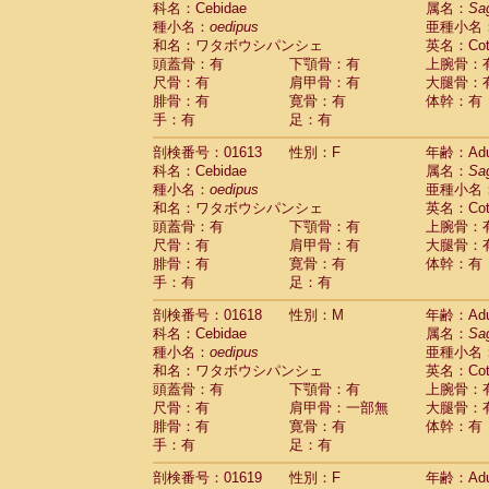
科名：Cebidae
属名：
Sa
Pitheciidae
Callicebus cupreus
(2)
種小名：
oedipus
亜種小名
Pitheciidae
Callicebus donacophilus
(0
和名：ワタボウシパンシェ
英名：Cotto
Pitheciidae
Callicebus moloch
(0)
頭蓋骨：有
下顎骨：有
上腕骨：
Pitheciidae
Callicebus torquatus
(0)
尺骨：有
肩甲骨：有
大腿骨：
Pitheciidae
Callicebus
spp.
(0)
腓骨：有
寛骨：有
体幹：有
Pitheciidae
Chiropotes satanas
(2)
手：有
足：有
Pitheciidae
Pithecia monachus
(3)
Pitheciidae
Pithecia pithecia
剖検番号：01613
性別：F
年齢：Adu
(0)
Cercopithecidae
Cercocebus agilis
科名：Cebidae
属名：
Sa
(0)
Cercopithecidae
Cercocebus galeritus
種小名：
oedipus
亜種小名
和名：ワタボウシパンシェ
Cercopithecidae
Cercocebus torquatu
英名：Cotto
頭蓋骨：有
下顎骨：有
上腕骨：
Cercopithecidae
Cercocebus torquatus
尺骨：有
肩甲骨：有
大腿骨：
Cercopithecidae
Cercocebus torquatu
腓骨：有
寛骨：有
体幹：有
Cercopithecidae
Cercocebus
hybrid
(2)
手：有
足：有
Cercopithecidae
Cercocebus
spp.
(0)
Cercopithecidae
Lophocebus albigen
剖検番号：01618
性別：M
年齢：Adu
Cercopithecidae
Papio anubis
(0)
科名：Cebidae
属名：
Sa
Cercopithecidae
Papio cynocephalus
(
種小名：
oedipus
亜種小名
Cercopithecidae
Papio hamadryas
和名：ワタボウシパンシェ
英名：Cotto
(1)
Cercopithecidae
Papio papio
頭蓋骨：有
下顎骨：有
上腕骨：
(0)
Cercopithecidae
Papio
spp.
尺骨：有
肩甲骨：一部無
大腿骨：
(0)
Cercopithecidae
Mandrillus leucopha
腓骨：有
寛骨：有
体幹：有
Cercopithecidae
Mandrillus sphinx
手：有
足：有
(0)
Cercopithecidae
Theropithecus gelad
剖検番号：01619
性別：F
年齢：Adu
Cercopithecidae
Macaca arctoides
(4)