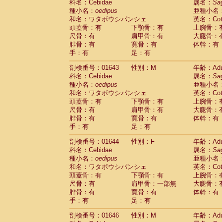
科名：Cebidae
属名：
Sa
Cercopithecidae
Trachypithecus franc
種小名：
oedipus
亜種小名
Cercopithecidae
Trachypithecus obsc
和名：ワタボウシパンシェ
英名：Cotto
Cercopithecidae
Trachypithecus pilea
頭蓋骨：有
下顎骨：有
上腕骨：
Cercopithecidae
Colobinae
spp.
尺骨：有
肩甲骨：有
大腿骨：
(0)
Cercopithecidae
Presbytesinae
spp.
腓骨：有
寛骨：有
体幹：有
(0)
手：有
Cercopithecidae
足：有
Cercopithecidae
spp
Hylobatidae
Hoolock hoolock
(1)
剖検番号：01643
性別：M
年齢：Adu
Hylobatidae
Hylobates agilis
(1)
科名：Cebidae
属名：
Sa
Hylobatidae
Hylobates klossii
(0)
種小名：
oedipus
亜種小名
Hylobatidae
Hylobates lar
(19)
和名：ワタボウシパンシェ
英名：Cotto
Hylobatidae
Hylobates moloch
(2)
頭蓋骨：有
下顎骨：有
上腕骨：
Hylobatidae
Hylobates muelleri
(0)
尺骨：有
肩甲骨：有
大腿骨：
Hylobatidae
Hylobates pileatus
(5)
腓骨：有
寛骨：有
体幹：有
Hylobatidae
Hylobates
spp.
手：有
足：有
(3)
Hylobatidae
Hylobates
hybrid
(0)
剖検番号：01644
性別：F
年齢：Adu
Hylobatidae
Nomascus concolor
(0)
科名：Cebidae
属名：
Sa
Hylobatidae
Symphalangus syndactyl
種小名：
oedipus
亜種小名
Hominidae
Pongo pygmaeus
(0)
和名：ワタボウシパンシェ
英名：Cotto
Hominidae
Pan troglodytes
(1)
頭蓋骨：有
下顎骨：有
上腕骨：
Hominidae
Gorilla gorilla beringei
(0)
尺骨：有
肩甲骨：一部無
大腿骨：
Hominidae
Gorilla gorilla gorilla
(0)
腓骨：有
寛骨：有
体幹：有
Primates misc.
(0)
手：有
足：有
Scandentia
Dendrogale melanura
(0)
Scandentia
Ptilocercus lowii
剖検番号：01646
性別：M
年齢：Adu
(0)