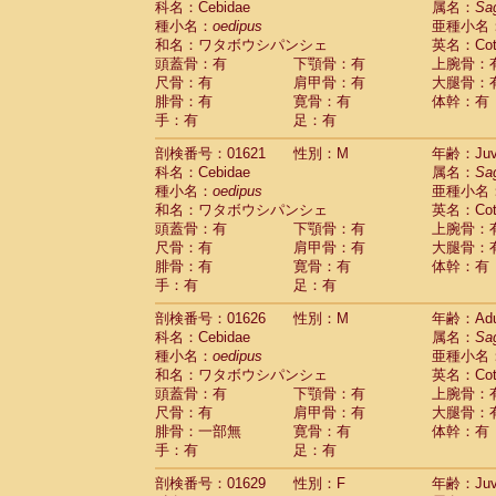
科名：Cebidae
属名：
Sa
Cercopithecidae
Macaca assamensis
(
種小名：
oedipus
亜種小名
Cercopithecidae
Macaca brunnescen
和名：ワタボウシパンシェ
英名：Cotto
Cercopithecidae
Macaca cyclopis
(23)
頭蓋骨：有
下顎骨：有
上腕骨：
Cercopithecidae
Macaca fascicularis
(4
尺骨：有
肩甲骨：有
大腿骨：
Cercopithecidae
Macaca fuscaca fusc
腓骨：有
寛骨：有
体幹：有
Cercopithecidae
Macaca fuscata yaku
手：有
足：有
Cercopithecidae
Macaca fuscata
hybr
剖検番号：01621
Cercopithecidae
性別：M
Macaca maura
年齢：Juve
(4)
科名：Cebidae
属名：
Sa
Cercopithecidae
Macaca mulatta
(101)
種小名：
oedipus
亜種小名
Cercopithecidae
Macaca nemestrina
(6
和名：ワタボウシパンシェ
英名：Cotto
Cercopithecidae
Macaca nigra
(1)
頭蓋骨：有
下顎骨：有
上腕骨：
Cercopithecidae
Macaca radiata
(36)
尺骨：有
肩甲骨：有
大腿骨：
Cercopithecidae
Macaca silenus
(0)
腓骨：有
寛骨：有
体幹：有
Cercopithecidae
Macaca sinica
(1)
手：有
足：有
Cercopithecidae
Macaca sylvanus
(2)
Cercopithecidae
Macaca thibetana
剖検番号：01626
性別：M
年齢：Adu
(0)
Cercopithecidae
Macaca tonkeana
科名：Cebidae
属名：
Sa
(0)
Cercopithecidae
Macaca
hybrid
種小名：
oedipus
亜種小名
(2)
Cercopithecidae
Macaca
spp.
和名：ワタボウシパンシェ
英名：Cotto
(0)
Cercopithecidae
Allenopithecus nigrov
頭蓋骨：有
下顎骨：有
上腕骨：
尺骨：有
Cercopithecidae
肩甲骨：有
Cercopithecus ascan
大腿骨：
腓骨：一部無
寛骨：有
体幹：有
Cercopithecidae
Cercopithecus ascan
手：有
足：有
Cercopithecidae
Cercopithecus ceph
Cercopithecidae
Cercopithecus diana
剖検番号：01629
性別：F
年齢：Juve
Cercopithecidae
Cercopithecus hamly