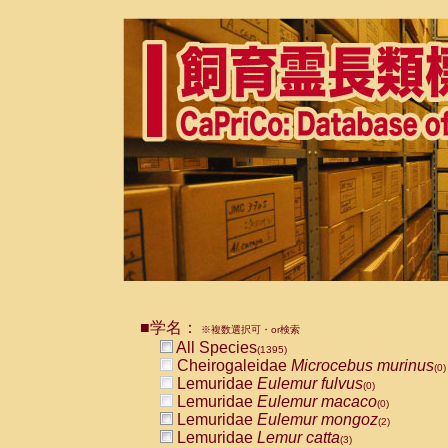
■学名：
※複数選択可・or検索
All Species
(1395)
Cheirogaleidae
Microcebus murinus
(0)
Lemuridae
Eulemur fulvus
(0)
Lemuridae
Eulemur macaco
(0)
Lemuridae
Eulemur mongoz
(2)
Lemuridae
Lemur catta
(3)