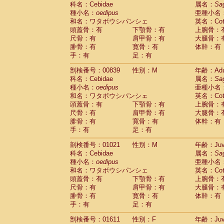
科名：Cebidae
Cebidae
Saguinus midas
属名：
Sa
(0)
種小名：
oedipus
亜種小名
Cebidae
Saguinus mystax
(3)
和名：ワタボウシパンシェ
英名：Cotto
Cebidae
Saguinus nigricollis
(34)
頭蓋骨：有
下顎骨：有
上腕骨：
Cebidae
Saguinus oedipus
(31)
尺骨：有
肩甲骨：有
大腿骨：
Cebidae
Saguinus weddelli
(0)
腓骨：有
寛骨：有
体幹：有
Cebidae
Saguinus
spp.
(0)
手：有
足：有
Cebidae
Aotus trivirgatus
(5)
Cebidae
Cebus albifrons
(3)
剖検番号：00839
性別：M
年齢：Adu
Cebidae
Cebus apella
科名：Cebidae
(8)
属名：
Sa
Cebidae
Cebus capucinus
種小名：
oedipus
亜種小名
(1)
Cebidae
Cebus nigrivittatus
和名：ワタボウシパンシェ
英名：Cotto
(1)
Cebidae
Cebus
spp.
頭蓋骨：有
下顎骨：有
上腕骨：
(0)
Cebidae
Saimiri boliviensis
尺骨：有
肩甲骨：有
大腿骨：
(0)
腓骨：有
Cebidae
Saimiri sciureus
寛骨：有
体幹：有
(21)
手：有
足：有
Atelidae
Alouatta caraya
(0)
Atelidae
Alouatta fusca
(1)
剖検番号：01021
性別：M
年齢：Juve
Atelidae
Alouatta seniculus
(1)
科名：Cebidae
属名：
Sa
Atelidae
Alouatta
spp.
(1)
種小名：
oedipus
亜種小名
Atelidae
Ateles belzebuth
(0)
和名：ワタボウシパンシェ
英名：Cotto
Atelidae
Ateles geoffroyi
(5)
頭蓋骨：有
下顎骨：有
上腕骨：
Atelidae
Ateles paniscus
(10)
尺骨：有
肩甲骨：有
大腿骨：
Atelidae
Ateles
spp.
腓骨：有
寛骨：有
(0)
体幹：有
Atelidae
Lagothrix lagothricha
手：有
足：有
(8)
Atelidae
Lagothrix lagothricha cana
(0)
剖検番号：01611
性別：F
年齢：Juve
Pitheciidae
Cacajao calvus rubicundu