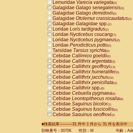
Lemuridae
Varecia variegata
(0)
Galagidae
Galago senegalensis
(3)
Galagidae
Galago demidovii
(0)
Galagidae
Otolemur crassicaudatus
(0)
Galagidae
Galagidae
spp.
(1)
Loridae
Loris tardigradus
(2)
Loridae
Nycticebus coucang
(7)
Loridae
Nycticebus pygmaeus
(0)
Loridae
Perodicticus potto
(0)
Tarsiidae
Tarsius syrichta
(0)
Cebidae
Callimico goeldii
(0)
Cebidae
Callithrix argentata
(3)
Cebidae
Callithrix geoffroyi
(13)
Cebidae
Callithrix humeralifer
(0)
Cebidae
Callithrix jacchus
(32)
Cebidae
Callithrix penicillata
(3)
Cebidae
Callithrix
spp.
(0)
Cebidae
Cebuella pygmaea
(6)
Cebidae
Leontopithecus rosalia
(9)
Cebidae
Saguinus bicolor
(1)
Cebidae
Saguinus fuscicollis
(0)
Cebidae
Saguinus geoffroyi
(2)
Cebidae
Saguinus imperator
(0)
■検索結果-----------31 件中 1 件から 31 件を表示中
Cebidae
Saguinus labiatus
(0)
Cebidae
Saguinus leucopus
剖検番号：00706
性別：M
年齢：Adu
(6)