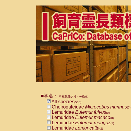
■学名：
※複数選択可・or検索
All species
(533)
Cheirogaleidae
Microcebus murinus
(0)
Lemuridae
Eulemur fulvus
(0)
Lemuridae
Eulemur macaco
(0)
Lemuridae
Eulemur mongoz
(1)
Lemuridae
Lemur catta
(2)