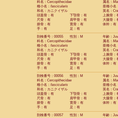
科名：Cercopithecidae
属名：
Ma
Cercopithecidae
Macaca assamensis
(
種小名：
fascicularis
亜種小名
Cercopithecidae
Macaca brunnescen
和名：カニクイザル
英名：Crab
Cercopithecidae
Macaca cyclopis
(6)
頭蓋骨：有
下顎骨：有
上腕骨：
Cercopithecidae
Macaca fascicularis
(1
尺骨：有
肩甲骨：有
大腿骨：
Cercopithecidae
Macaca fuscaca fusc
腓骨：有
寛骨：有
体幹：有
Cercopithecidae
Macaca fuscata yaku
手：有
足：有
Cercopithecidae
Macaca fuscata
hybr
剖検番号：00055
Cercopithecidae
性別：M
Macaca maura
年齢：Juve
(1)
科名：Cercopithecidae
属名：
Ma
Cercopithecidae
Macaca mulatta
(45)
種小名：
fascicularis
亜種小名
Cercopithecidae
Macaca nemestrina
(3
和名：カニクイザル
英名：Crab
Cercopithecidae
Macaca nigra
(1)
頭蓋骨：有
下顎骨：有
上腕骨：
Cercopithecidae
Macaca radiata
(7)
尺骨：有
肩甲骨：有
大腿骨：
Cercopithecidae
Macaca silenus
(0)
腓骨：有
寛骨：有
体幹：有
Cercopithecidae
Macaca sinica
(0)
手：有
足：有
Cercopithecidae
Macaca sylvanus
(2)
Cercopithecidae
Macaca thibetana
剖検番号：00056
性別：M
年齢：Juve
(0)
Cercopithecidae
Macaca tonkeana
科名：Cercopithecidae
属名：
Ma
(0)
Cercopithecidae
Macaca
hybrid
種小名：
fascicularis
亜種小名
(1)
Cercopithecidae
Macaca
spp.
和名：カニクイザル
英名：Crab
(0)
Cercopithecidae
Allenopithecus nigrov
頭蓋骨：有
下顎骨：有
上腕骨：
尺骨：有
Cercopithecidae
肩甲骨：有
Cercopithecus ascan
大腿骨：
腓骨：有
寛骨：有
体幹：有
Cercopithecidae
Cercopithecus ascan
手：有
足：有
Cercopithecidae
Cercopithecus ceph
Cercopithecidae
Cercopithecus diana
剖検番号：00057
性別：M
年齢：Juve
Cercopithecidae
Cercopithecus hamly