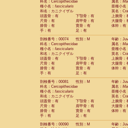
科名：Cercopithecidae
属名：
Ma
Cercopithecidae
Trachypithecus franc
種小名：
fascicularis
亜種小名
Cercopithecidae
Trachypithecus obsc
和名：カニクイザル
英名：Crab
Cercopithecidae
Trachypithecus pilea
頭蓋骨：有
下顎骨：有
上腕骨：
Cercopithecidae
Colobinae
spp.
尺骨：有
肩甲骨：有
大腿骨：
(0)
Cercopithecidae
Presbytesinae
spp.
腓骨：有
寛骨：有
体幹：有
(0)
手：有
Cercopithecidae
足：有
Cercopithecidae
spp
Hylobatidae
Hoolock hoolock
(0)
剖検番号：00074
性別：M
年齢：Juve
Hylobatidae
Hylobates agilis
(1)
科名：Cercopithecidae
属名：
Ma
Hylobatidae
Hylobates klossii
(0)
種小名：
fascicularis
亜種小名
Hylobatidae
Hylobates lar
(10)
和名：カニクイザル
英名：Crab
Hylobatidae
Hylobates moloch
(0)
頭蓋骨：有
下顎骨：有
上腕骨：
Hylobatidae
Hylobates muelleri
(0)
尺骨：有
肩甲骨：有
大腿骨：
Hylobatidae
Hylobates pileatus
(2)
腓骨：有
寛骨：有
体幹：有
Hylobatidae
Hylobates
spp.
手：有
足：有
(0)
Hylobatidae
Hylobates
hybrid
(0)
剖検番号：00081
性別：M
年齢：Juve
Hylobatidae
Nomascus concolor
(0)
科名：Cercopithecidae
属名：
Ma
Hylobatidae
Symphalangus syndactyl
種小名：
fascicularis
亜種小名
Hominidae
Pongo pygmaeus
(0)
和名：カニクイザル
英名：Crab
Hominidae
Pan troglodytes
(1)
頭蓋骨：有
下顎骨：有
上腕骨：
Hominidae
Gorilla gorilla beringei
(0)
尺骨：有
肩甲骨：有
大腿骨：
Hominidae
Gorilla gorilla gorilla
(0)
腓骨：有
寛骨：有
体幹：有
Primates misc.
(0)
手：有
足：有
Scandentia
Dendrogale melanura
(0)
Scandentia
Ptilocercus lowii
剖検番号：00090
性別：M
年齢：Juve
(0)