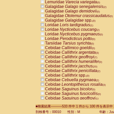
Lemuridae
Varecia variegata
(0)
Galagidae
Galago senegalensis
(2)
Galagidae
Galago demidovii
(0)
Galagidae
Otolemur crassicaudatus
(0)
Galagidae
Galagidae
spp.
(0)
Loridae
Loris tardigradus
(1)
Loridae
Nycticebus coucang
(2)
Loridae
Nycticebus pygmaeus
(0)
Loridae
Perodicticus potto
(0)
Tarsiidae
Tarsius syrichta
(0)
Cebidae
Callimico goeldii
(0)
Cebidae
Callithrix argentata
(3)
Cebidae
Callithrix geoffroyi
(7)
Cebidae
Callithrix humeralifer
(0)
Cebidae
Callithrix jacchus
(20)
Cebidae
Callithrix penicillata
(2)
Cebidae
Callithrix
spp.
(0)
Cebidae
Cebuella pygmaea
(2)
Cebidae
Leontopithecus rosalia
(3)
Cebidae
Saguinus bicolor
(0)
Cebidae
Saguinus fuscicollis
(0)
Cebidae
Saguinus geoffroyi
(1)
Cebidae
Saguinus imperator
(0)
■検索結果-----------533 件中 1 件から 100 件を表示中
Cebidae
Saguinus labiatus
(0)
Cebidae
Saguinus leucopus
剖検番号：00010
性別：M
年齢：Juve
(4)