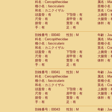
科名：Cercopithecidae
属名：
Ma
Pitheciidae
Callicebus cupreus
(0)
種小名：
fascicularis
亜種小名
Pitheciidae
Callicebus donacophilus
(0
和名：カニクイザル
英名：Crab
Pitheciidae
Callicebus moloch
(0)
頭蓋骨：有
下顎骨：有
上腕骨：
Pitheciidae
Callicebus torquatus
(0)
尺骨：有
肩甲骨：有
大腿骨：
Pitheciidae
Callicebus
spp.
(0)
腓骨：有
寛骨：有
体幹：有
Pitheciidae
Chiropotes satanas
(1)
手：有
足：有
Pitheciidae
Pithecia monachus
(3)
Pitheciidae
Pithecia pithecia
剖検番号：00040
性別：M
年齢：Juve
(0)
Cercopithecidae
Cercocebus agilis
科名：Cercopithecidae
属名：
Ma
(0)
Cercopithecidae
Cercocebus galeritus
種小名：
fascicularis
亜種小名
和名：カニクイザル
Cercopithecidae
Cercocebus torquatu
英名：Crab
頭蓋骨：有
下顎骨：有
上腕骨：
Cercopithecidae
Cercocebus torquatus
尺骨：有
肩甲骨：有
大腿骨：
Cercopithecidae
Cercocebus torquatu
腓骨：有
寛骨：有
体幹：有
Cercopithecidae
Cercocebus
hybrid
(0)
手：有
足：有
Cercopithecidae
Cercocebus
spp.
(0)
Cercopithecidae
Lophocebus albigen
剖検番号：00041
性別：M
年齢：Juve
Cercopithecidae
Papio anubis
(0)
科名：Cercopithecidae
属名：
Ma
Cercopithecidae
Papio cynocephalus
(
種小名：
fascicularis
亜種小名
Cercopithecidae
Papio hamadryas
和名：カニクイザル
英名：Crab
(0)
Cercopithecidae
Papio papio
頭蓋骨：有
下顎骨：有
上腕骨：
(0)
Cercopithecidae
Papio
spp.
尺骨：有
肩甲骨：有
大腿骨：
(0)
Cercopithecidae
Mandrillus leucopha
腓骨：有
寛骨：有
体幹：有
Cercopithecidae
Mandrillus sphinx
手：有
足：有
(0)
Cercopithecidae
Theropithecus gelad
剖検番号：00043
性別：M
年齢：Juve
Cercopithecidae
Macaca arctoides
(1)