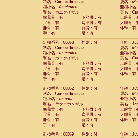
科名：Cercopithecidae
属名：
Ma
Cercopithecidae
Cercopithecus lhoest
種小名：
fascicularis
亜種小名
Cercopithecidae
Cercopithecus mitis
(0
和名：カニクイザル
英名：Crab
Cercopithecidae
Cercopithecus mitis 
頭蓋骨：有
下顎骨：有
上腕骨：
Cercopithecidae
Cercopithecus mitis 
尺骨：有
肩甲骨：有
大腿骨：
Cercopithecidae
Cercopithecus mona
腓骨：有
寛骨：有
体幹：有
Cercopithecidae
Cercopithecus negle
手：有
足：有
Cercopithecidae
Cercopithecus nigrovi
剖検番号：00058
性別：M
年齢：Juve
Cercopithecidae
Cercopithecus petauri
科名：Cercopithecidae
属名：
Ma
Cercopithecidae
Cercopithecus
spp.
(0)
種小名：
fascicularis
亜種小名
Cercopithecidae
Chlorocebus aethiop
和名：カニクイザル
英名：Crab
Cercopithecidae
Chlorocebus pygeryt
頭蓋骨：有
下顎骨：有
上腕骨：
Cercopithecidae
Erythrocebus patas
(1
尺骨：有
肩甲骨：有
大腿骨：
Cercopithecidae
Miopithecus talapoin
腓骨：有
寛骨：有
体幹：有
Cercopithecidae
Cercopithecinae
spp
手：有
足：有
Cercopithecidae
Colobus angolensis
(0
Cercopithecidae
Colobus guereza
剖検番号：00062
性別：M
年齢：Juve
(0)
Cercopithecidae
Colobus polykomos
科名：Cercopithecidae
属名：
Ma
(0
種小名：
Cercopithecidae
fuscata
Piliocolobus badius
亜種小名
(0
和名：ヤクニホンザル
英名：Japa
Cercopithecidae
Kasi senex vetulus
(0)
頭蓋骨：有
下顎骨：有
上腕骨：
Cercopithecidae
Kasi senex
(0)
尺骨：有
肩甲骨：有
大腿骨：
Cercopithecidae
Nasalis larvatus
(0)
腓骨：有
寛骨：有
体幹：有
Cercopithecidae
Presbytes melaloph
手：有
足：有
Cercopithecidae
Pygathrix nemaeus
(0)
Cercopithecidae
Semnopithecus entel
剖検番号：00069
性別：M
年齢：Juve
Cercopithecidae
Trachypithecus crista