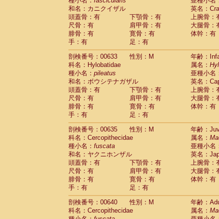
種小名：
fascicularis
亜種小名
和名：カニクイザル
英名：Crab
頭蓋骨：有
下顎骨：有
上腕骨：
尺骨：有
肩甲骨：有
大腿骨：
腓骨：有
寛骨：有
体幹：有
手：有
足：有
剖検番号：00633
性別：M
年齢：Infa
科名：Hylobatidae
属名：
Hy
種小名：
pileatus
亜種小名
和名：ボウシテナガザル
英名：Capp
頭蓋骨：有
下顎骨：有
上腕骨：
尺骨：有
肩甲骨：有
大腿骨：
腓骨：有
寛骨：有
体幹：有
手：有
足：有
剖検番号：00635
性別：M
年齢：Juve
科名：Cercopithecidae
属名：
Ma
種小名：
fuscata
亜種小名
和名：ヤクニホンザル
英名：Japa
頭蓋骨：有
下顎骨：有
上腕骨：
尺骨：有
肩甲骨：有
大腿骨：
腓骨：有
寛骨：有
体幹：有
手：有
足：有
剖検番号：00640
性別：M
年齢：Adu
科名：Cercopithecidae
属名：
Ma
種小名：
fuscata
亜種小名