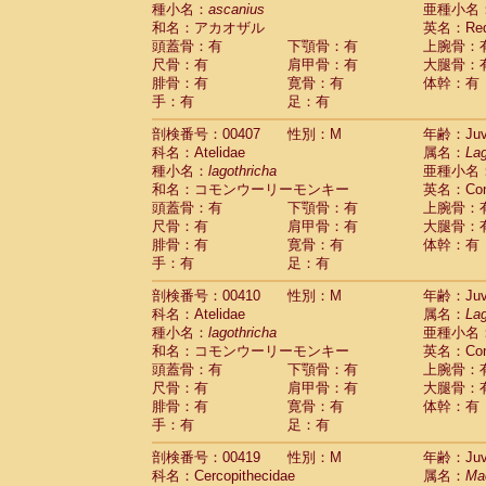
種小名：
ascanius
亜種小名
和名：アカオザル
英名：Red-
頭蓋骨：有
下顎骨：有
上腕骨：
尺骨：有
肩甲骨：有
大腿骨：
腓骨：有
寛骨：有
体幹：有
手：有
足：有
剖検番号：00407
性別：M
年齢：Juve
科名：Atelidae
属名：
Lag
種小名：
lagothricha
亜種小名
和名：コモンウーリーモンキー
英名：Comm
頭蓋骨：有
下顎骨：有
上腕骨：
尺骨：有
肩甲骨：有
大腿骨：
腓骨：有
寛骨：有
体幹：有
手：有
足：有
剖検番号：00410
性別：M
年齢：Juve
科名：Atelidae
属名：
Lag
種小名：
lagothricha
亜種小名
和名：コモンウーリーモンキー
英名：Comm
頭蓋骨：有
下顎骨：有
上腕骨：
尺骨：有
肩甲骨：有
大腿骨：
腓骨：有
寛骨：有
体幹：有
手：有
足：有
剖検番号：00419
性別：M
年齢：Juve
科名：Cercopithecidae
属名：
Ma