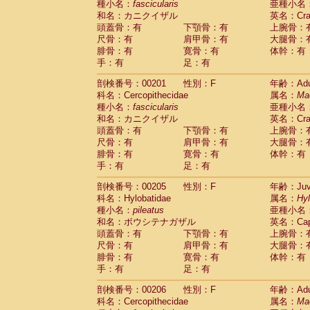
種小名：
fascicularis
亜種小名
和名：カニクイザル
英名：Crab
頭蓋骨：有
下顎骨：有
上腕骨：
尺骨：有
肩甲骨：有
大腿骨：
腓骨：有
寛骨：有
体幹：有
手：有
足：有
剖検番号：00201
性別：F
年齢：Adu
科名：Cercopithecidae
属名：
Ma
種小名：
fascicularis
亜種小名
和名：カニクイザル
英名：Crab
頭蓋骨：有
下顎骨：有
上腕骨：
尺骨：有
肩甲骨：有
大腿骨：
腓骨：有
寛骨：有
体幹：有
手：有
足：有
剖検番号：00205
性別：F
年齢：Juve
科名：Hylobatidae
属名：
Hy
種小名：
pileatus
亜種小名
和名：ボウシテナガザル
英名：Capp
頭蓋骨：有
下顎骨：有
上腕骨：
尺骨：有
肩甲骨：有
大腿骨：
腓骨：有
寛骨：有
体幹：有
手：有
足：有
剖検番号：00206
性別：F
年齢：Adu
科名：Cercopithecidae
属名：
Ma