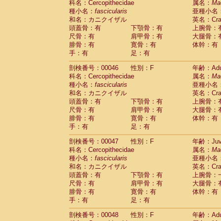
科名：Cercopithecidae
属名：
Ma
Cercopithecidae
Cercopithecus lhoest
種小名：
fascicularis
亜種小名
Cercopithecidae
Cercopithecus mitis
(1
和名：カニクイザル
英名：Crab
Cercopithecidae
Cercopithecus mitis 
頭蓋骨：有
下顎骨：有
上腕骨：
Cercopithecidae
Cercopithecus mitis 
尺骨：有
肩甲骨：有
大腿骨：
Cercopithecidae
Cercopithecus mona
腓骨：有
寛骨：有
体幹：有
Cercopithecidae
Cercopithecus negle
手：有
足：有
Cercopithecidae
Cercopithecus nigrovi
剖検番号：00046
性別：F
年齢：Adu
Cercopithecidae
Cercopithecus petauri
科名：Cercopithecidae
属名：
Ma
Cercopithecidae
Cercopithecus
spp.
(0)
種小名：
fascicularis
亜種小名
Cercopithecidae
Chlorocebus aethiop
和名：カニクイザル
英名：Crab
Cercopithecidae
Chlorocebus pygeryt
頭蓋骨：有
下顎骨：有
上腕骨：
Cercopithecidae
Erythrocebus patas
(3
尺骨：有
肩甲骨：有
大腿骨：
Cercopithecidae
Miopithecus talapoin
腓骨：有
寛骨：有
体幹：有
Cercopithecidae
Cercopithecinae
spp
手：有
足：有
Cercopithecidae
Colobus angolensis
(0
Cercopithecidae
Colobus guereza
剖検番号：00047
性別：F
年齢：Juve
(0)
Cercopithecidae
Colobus polykomos
科名：Cercopithecidae
属名：
Ma
(0
種小名：
Cercopithecidae
fascicularis
Piliocolobus badius
亜種小名
(0
和名：カニクイザル
英名：Crab
Cercopithecidae
Kasi senex vetulus
(1)
頭蓋骨：有
下顎骨：有
上腕骨：
Cercopithecidae
Kasi senex
(1)
尺骨：有
肩甲骨：有
大腿骨：
Cercopithecidae
Nasalis larvatus
(0)
腓骨：有
寛骨：有
体幹：有
Cercopithecidae
Presbytes melaloph
手：有
足：有
Cercopithecidae
Pygathrix nemaeus
(0)
Cercopithecidae
Semnopithecus entel
剖検番号：00048
性別：F
年齢：Adu
Cercopithecidae
Trachypithecus crista