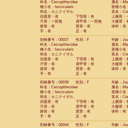
科名：Cercopithecidae
属名：
Ma
Cercopithecidae
Macaca assamensis
(
種小名：
fascicularis
亜種小名
Cercopithecidae
Macaca brunnescen
和名：カニクイザル
英名：Crab
Cercopithecidae
Macaca cyclopis
(17)
頭蓋骨：有
下顎骨：有
上腕骨：
Cercopithecidae
Macaca fascicularis
(3
尺骨：一部無
肩甲骨：一部無
大腿骨：
Cercopithecidae
Macaca fuscaca fusc
腓骨：有
寛骨：有
体幹：有
Cercopithecidae
Macaca fuscata yaku
手：有
足：有
Cercopithecidae
Macaca fuscata
hybr
剖検番号：00037
Cercopithecidae
性別：F
Macaca maura
年齢：Juve
(3)
科名：Cercopithecidae
属名：
Ma
Cercopithecidae
Macaca mulatta
(56)
種小名：
fascicularis
亜種小名
Cercopithecidae
Macaca nemestrina
(3
和名：カニクイザル
英名：Crab
Cercopithecidae
Macaca nigra
(0)
頭蓋骨：有
下顎骨：有
上腕骨：
Cercopithecidae
Macaca radiata
(27)
尺骨：有
肩甲骨：有
大腿骨：
Cercopithecidae
Macaca silenus
(0)
腓骨：有
寛骨：有
体幹：有
Cercopithecidae
Macaca sinica
(1)
手：有
足：有
Cercopithecidae
Macaca sylvanus
(0)
Cercopithecidae
Macaca thibetana
剖検番号：00038
性別：F
年齢：Juve
(0)
Cercopithecidae
Macaca tonkeana
科名：Cercopithecidae
属名：
Ma
(0)
Cercopithecidae
Macaca
hybrid
種小名：
fascicularis
亜種小名
(1)
Cercopithecidae
Macaca
spp.
和名：カニクイザル
英名：Crab
(0)
Cercopithecidae
Allenopithecus nigrov
頭蓋骨：有
下顎骨：有
上腕骨：
尺骨：有
Cercopithecidae
肩甲骨：有
Cercopithecus ascan
大腿骨：
腓骨：有
寛骨：有
体幹：有
Cercopithecidae
Cercopithecus ascan
手：有
足：有
Cercopithecidae
Cercopithecus ceph
Cercopithecidae
Cercopithecus diana
剖検番号：00044
性別：F
年齢：Juve
Cercopithecidae
Cercopithecus hamly