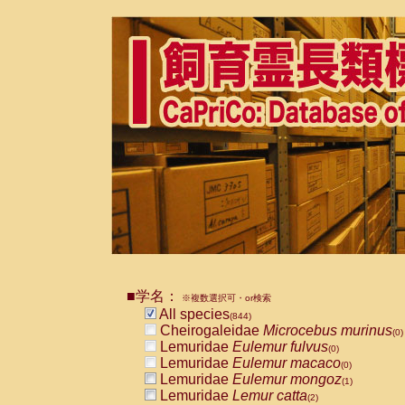
■学名：
※複数選択可・or検索
All species
(844)
Cheirogaleidae
Microcebus murinus
(0)
Lemuridae
Eulemur fulvus
(0)
Lemuridae
Eulemur macaco
(0)
Lemuridae
Eulemur mongoz
(1)
Lemuridae
Lemur catta
(2)