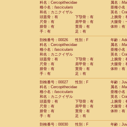
科名：Cercopithecidae
Cebidae
Saguinus midas
属名：
Ma
(0)
種小名：
fascicularis
亜種小名
Cebidae
Saguinus mystax
(2)
和名：カニクイザル
英名：Crab
Cebidae
Saguinus nigricollis
(22)
頭蓋骨：有
下顎骨：有
上腕骨：
Cebidae
Saguinus oedipus
(11)
尺骨：有
肩甲骨：有
大腿骨：
Cebidae
Saguinus weddelli
(0)
腓骨：有
寛骨：有
体幹：有
Cebidae
Saguinus
spp.
(0)
手：有
足：有
Cebidae
Aotus trivirgatus
(2)
Cebidae
Cebus albifrons
(2)
剖検番号：00026
性別：F
年齢：Adu
Cebidae
Cebus apella
科名：Cercopithecidae
(2)
属名：
Ma
Cebidae
Cebus capucinus
種小名：
fascicularis
亜種小名
(1)
Cebidae
Cebus nigrivittatus
和名：カニクイザル
英名：Crab
(0)
Cebidae
Cebus
spp.
頭蓋骨：有
下顎骨：有
上腕骨：
(0)
Cebidae
Saimiri boliviensis
尺骨：有
肩甲骨：有
大腿骨：
(0)
腓骨：有
Cebidae
Saimiri sciureus
寛骨：有
体幹：有
(14)
手：有
足：有
Atelidae
Alouatta caraya
(0)
Atelidae
Alouatta fusca
(0)
剖検番号：00027
性別：F
年齢：Juve
Atelidae
Alouatta seniculus
(0)
科名：Cercopithecidae
属名：
Ma
Atelidae
Alouatta
spp.
(1)
種小名：
fascicularis
亜種小名
Atelidae
Ateles belzebuth
(0)
和名：カニクイザル
英名：Crab
Atelidae
Ateles geoffroyi
(2)
頭蓋骨：有
下顎骨：有
上腕骨：
Atelidae
Ateles paniscus
(6)
尺骨：有
肩甲骨：有
大腿骨：
Atelidae
Ateles
spp.
腓骨：有
寛骨：有
(0)
体幹：有
Atelidae
Lagothrix lagothricha
手：有
足：有
(3)
Atelidae
Lagothrix lagothricha cana
(0)
剖検番号：00030
性別：F
年齢：Juve
Pitheciidae
Cacajao calvus rubicundu