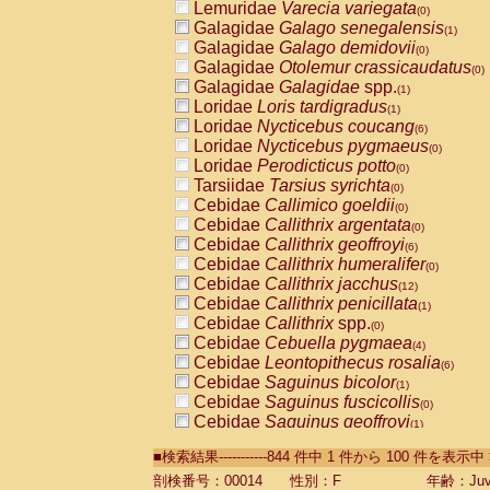
Lemuridae
Varecia variegata
(0)
Galagidae
Galago senegalensis
(1)
Galagidae
Galago demidovii
(0)
Galagidae
Otolemur crassicaudatus
(0)
Galagidae
Galagidae
spp.
(1)
Loridae
Loris tardigradus
(1)
Loridae
Nycticebus coucang
(6)
Loridae
Nycticebus pygmaeus
(0)
Loridae
Perodicticus potto
(0)
Tarsiidae
Tarsius syrichta
(0)
Cebidae
Callimico goeldii
(0)
Cebidae
Callithrix argentata
(0)
Cebidae
Callithrix geoffroyi
(6)
Cebidae
Callithrix humeralifer
(0)
Cebidae
Callithrix jacchus
(12)
Cebidae
Callithrix penicillata
(1)
Cebidae
Callithrix
spp.
(0)
Cebidae
Cebuella pygmaea
(4)
Cebidae
Leontopithecus rosalia
(6)
Cebidae
Saguinus bicolor
(1)
Cebidae
Saguinus fuscicollis
(0)
Cebidae
Saguinus geoffroyi
(1)
Cebidae
Saguinus imperator
(0)
■検索結果-----------844 件中 1 件から 100 件を表示中
Cebidae
Saguinus labiatus
(0)
Cebidae
Saguinus leucopus
剖検番号：00014
性別：F
年齢：Juve
(2)