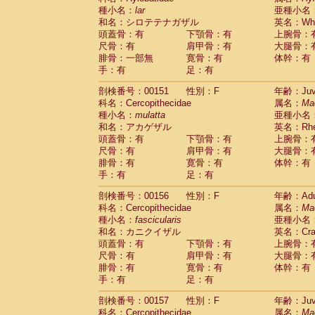
種小名：
lar
亜種小名
和名：シロテテナガザル
英名：Whit
頭蓋骨：有
下顎骨：有
上腕骨：
尺骨：有
肩甲骨：有
大腿骨：
腓骨：一部無
寛骨：有
体幹：有
手：有
足：有
剖検番号：00151
性別：F
年齢：Juve
科名：Cercopithecidae
属名：
Ma
種小名：
mulatta
亜種小名
和名：アカゲザル
英名：Rhes
頭蓋骨：有
下顎骨：有
上腕骨：
尺骨：有
肩甲骨：有
大腿骨：
腓骨：有
寛骨：有
体幹：有
手：有
足：有
剖検番号：00156
性別：F
年齢：Adu
科名：Cercopithecidae
属名：
Ma
種小名：
fascicularis
亜種小名
和名：カニクイザル
英名：Crab
頭蓋骨：有
下顎骨：有
上腕骨：
尺骨：有
肩甲骨：有
大腿骨：
腓骨：有
寛骨：有
体幹：有
手：有
足：有
剖検番号：00157
性別：F
年齢：Juve
科名：Cercopithecidae
属名：
Ma