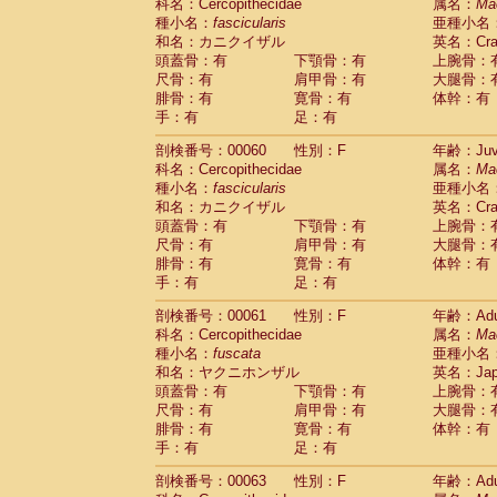
Scandentia
Tupaia glis
科名：Cercopithecidae
属名：
Ma
(1)
Scandentia
Tupaia gracilis
種小名：
fascicularis
亜種小名
(0)
Scandentia
Tupaia minor
和名：カニクイザル
英名：Crab
(0)
頭蓋骨：有
下顎骨：有
上腕骨：
尺骨：有
肩甲骨：有
大腿骨：
腓骨：有
寛骨：有
体幹：有
手：有
足：有
剖検番号：00060
性別：F
年齢：Juve
科名：Cercopithecidae
属名：
Ma
種小名：
fascicularis
亜種小名
和名：カニクイザル
英名：Crab
頭蓋骨：有
下顎骨：有
上腕骨：
尺骨：有
肩甲骨：有
大腿骨：
腓骨：有
寛骨：有
体幹：有
手：有
足：有
剖検番号：00061
性別：F
年齢：Adu
科名：Cercopithecidae
属名：
Ma
種小名：
fuscata
亜種小名
和名：ヤクニホンザル
英名：Japa
頭蓋骨：有
下顎骨：有
上腕骨：
尺骨：有
肩甲骨：有
大腿骨：
腓骨：有
寛骨：有
体幹：有
手：有
足：有
剖検番号：00063
性別：F
年齢：Adu