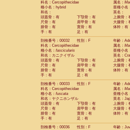
科名：Cercopithecidae
属名：
Ma
Pitheciidae
Callicebus cupreus
(2)
種小名：hybrid
亜種小名
Pitheciidae
Callicebus donacophilus
(0
和名：
英名：
Pitheciidae
Callicebus moloch
(0)
頭蓋骨：有
下顎骨：有
上腕骨：
Pitheciidae
Callicebus torquatus
(0)
尺骨：有
肩甲骨：有
大腿骨：
Pitheciidae
Callicebus
spp.
(0)
腓骨：有
寛骨：有
体幹：有
Pitheciidae
Chiropotes satanas
(1)
手：有
足：有
Pitheciidae
Pithecia monachus
(0)
Pitheciidae
Pithecia pithecia
剖検番号：00032
性別：F
年齢：Adu
(0)
Cercopithecidae
Cercocebus agilis
科名：Cercopithecidae
属名：
Ma
(0)
Cercopithecidae
Cercocebus galeritus
種小名：
fascicularis
亜種小名
和名：カニクイザル
Cercopithecidae
Cercocebus torquatu
英名：Crab
頭蓋骨：有
下顎骨：有
上腕骨：
Cercopithecidae
Cercocebus torquatus
尺骨：有
肩甲骨：有
大腿骨：
Cercopithecidae
Cercocebus torquatu
腓骨：有
寛骨：有
体幹：有
Cercopithecidae
Cercocebus
hybrid
(2)
手：有
足：有
Cercopithecidae
Cercocebus
spp.
(0)
Cercopithecidae
Lophocebus albigen
剖検番号：00033
性別：F
年齢：Adu
Cercopithecidae
Papio anubis
(0)
科名：Cercopithecidae
属名：
Ma
Cercopithecidae
Papio cynocephalus
(
種小名：
fuscata
亜種小名
Cercopithecidae
Papio hamadryas
和名：ヤクニホンザル
英名：Japa
(1)
Cercopithecidae
Papio papio
頭蓋骨：有
下顎骨：有
上腕骨：
(0)
Cercopithecidae
Papio
spp.
尺骨：有
肩甲骨：有
大腿骨：
(0)
Cercopithecidae
Mandrillus leucopha
腓骨：有
寛骨：有
体幹：有
Cercopithecidae
Mandrillus sphinx
手：有
足：有
(0)
Cercopithecidae
Theropithecus gelad
剖検番号：00036
性別：F
年齢：Juve
Cercopithecidae
Macaca arctoides
(3)