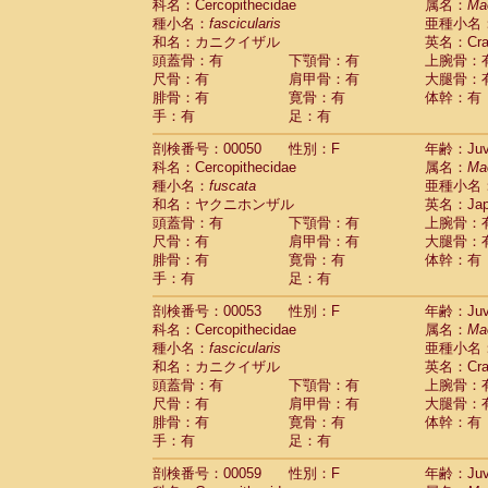
科名：Cercopithecidae
属名：
Ma
Cercopithecidae
Trachypithecus franc
種小名：
fascicularis
亜種小名
Cercopithecidae
Trachypithecus obsc
和名：カニクイザル
英名：Crab
Cercopithecidae
Trachypithecus pilea
頭蓋骨：有
下顎骨：有
上腕骨：
Cercopithecidae
Colobinae
spp.
尺骨：有
肩甲骨：有
大腿骨：
(0)
Cercopithecidae
Presbytesinae
spp.
腓骨：有
寛骨：有
体幹：有
(0)
手：有
Cercopithecidae
足：有
Cercopithecidae
spp
Hylobatidae
Hoolock hoolock
(1)
剖検番号：00050
性別：F
年齢：Juve
Hylobatidae
Hylobates agilis
(0)
科名：Cercopithecidae
属名：
Ma
Hylobatidae
Hylobates klossii
(0)
種小名：
fuscata
亜種小名
Hylobatidae
Hylobates lar
(9)
和名：ヤクニホンザル
英名：Japa
Hylobatidae
Hylobates moloch
(2)
頭蓋骨：有
下顎骨：有
上腕骨：
Hylobatidae
Hylobates muelleri
(0)
尺骨：有
肩甲骨：有
大腿骨：
Hylobatidae
Hylobates pileatus
(3)
腓骨：有
寛骨：有
体幹：有
Hylobatidae
Hylobates
spp.
手：有
足：有
(3)
Hylobatidae
Hylobates
hybrid
(1)
剖検番号：00053
性別：F
年齢：Juve
Hylobatidae
Nomascus concolor
(0)
科名：Cercopithecidae
属名：
Ma
Hylobatidae
Symphalangus syndactyl
種小名：
fascicularis
亜種小名
Hominidae
Pongo pygmaeus
(0)
和名：カニクイザル
英名：Crab
Hominidae
Pan troglodytes
(0)
頭蓋骨：有
下顎骨：有
上腕骨：
Hominidae
Gorilla gorilla beringei
(0)
尺骨：有
肩甲骨：有
大腿骨：
Hominidae
Gorilla gorilla gorilla
(0)
腓骨：有
寛骨：有
体幹：有
Primates misc.
(0)
手：有
足：有
Scandentia
Dendrogale melanura
(0)
Scandentia
Ptilocercus lowii
剖検番号：00059
性別：F
年齢：Juve
(0)