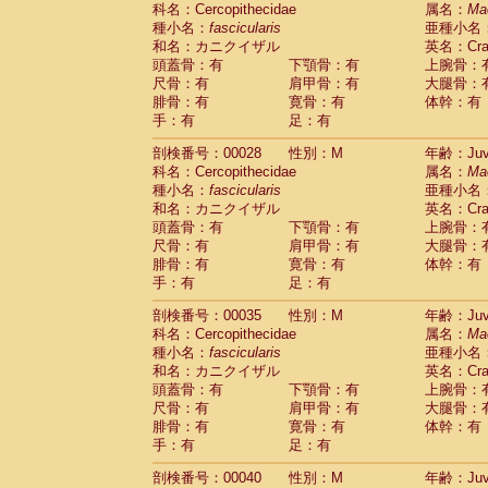
科名：Cercopithecidae
Cebidae
Saguinus midas
属名：
Ma
(0)
種小名：
fascicularis
亜種小名
Cebidae
Saguinus mystax
(1)
和名：カニクイザル
英名：Crab
Cebidae
Saguinus nigricollis
(12)
頭蓋骨：有
下顎骨：有
上腕骨：
Cebidae
Saguinus oedipus
(19)
尺骨：有
肩甲骨：有
大腿骨：
Cebidae
Saguinus weddelli
(0)
腓骨：有
寛骨：有
体幹：有
Cebidae
Saguinus
spp.
(0)
手：有
足：有
Cebidae
Aotus trivirgatus
(3)
Cebidae
Cebus albifrons
(1)
剖検番号：00028
性別：M
年齢：Juve
Cebidae
Cebus apella
科名：Cercopithecidae
(6)
属名：
Ma
Cebidae
Cebus capucinus
種小名：
fascicularis
亜種小名
(0)
Cebidae
Cebus nigrivittatus
和名：カニクイザル
英名：Crab
(1)
Cebidae
Cebus
spp.
頭蓋骨：有
下顎骨：有
上腕骨：
(0)
Cebidae
Saimiri boliviensis
尺骨：有
肩甲骨：有
大腿骨：
(0)
腓骨：有
Cebidae
Saimiri sciureus
寛骨：有
体幹：有
(7)
手：有
足：有
Atelidae
Alouatta caraya
(0)
Atelidae
Alouatta fusca
(1)
剖検番号：00035
性別：M
年齢：Juve
Atelidae
Alouatta seniculus
(1)
科名：Cercopithecidae
属名：
Ma
Atelidae
Alouatta
spp.
(0)
種小名：
fascicularis
亜種小名
Atelidae
Ateles belzebuth
(0)
和名：カニクイザル
英名：Crab
Atelidae
Ateles geoffroyi
(3)
頭蓋骨：有
下顎骨：有
上腕骨：
Atelidae
Ateles paniscus
(3)
尺骨：有
肩甲骨：有
大腿骨：
Atelidae
Ateles
spp.
腓骨：有
寛骨：有
(0)
体幹：有
Atelidae
Lagothrix lagothricha
手：有
足：有
(5)
Atelidae
Lagothrix lagothricha cana
(0)
剖検番号：00040
性別：M
年齢：Juve
Pitheciidae
Cacajao calvus rubicundu