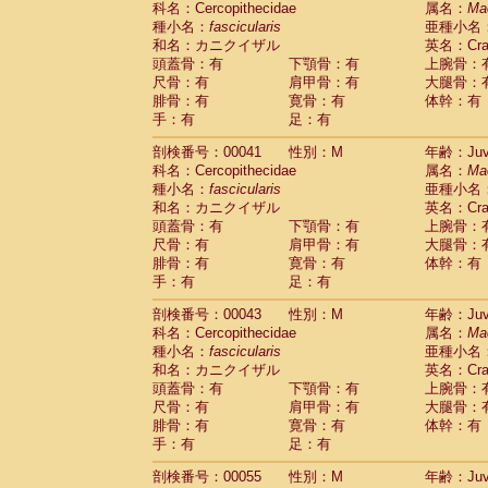
科名：Cercopithecidae
属名：
Ma
Pitheciidae
Callicebus cupreus
(0)
種小名：
fascicularis
亜種小名
Pitheciidae
Callicebus donacophilus
(0
和名：カニクイザル
英名：Crab
Pitheciidae
Callicebus moloch
(0)
頭蓋骨：有
下顎骨：有
上腕骨：
Pitheciidae
Callicebus torquatus
(0)
尺骨：有
肩甲骨：有
大腿骨：
Pitheciidae
Callicebus
spp.
(0)
腓骨：有
寛骨：有
体幹：有
Pitheciidae
Chiropotes satanas
(1)
手：有
足：有
Pitheciidae
Pithecia monachus
(3)
Pitheciidae
Pithecia pithecia
剖検番号：00041
性別：M
年齢：Juve
(0)
Cercopithecidae
Cercocebus agilis
科名：Cercopithecidae
属名：
Ma
(0)
Cercopithecidae
Cercocebus galeritus
種小名：
fascicularis
亜種小名
和名：カニクイザル
Cercopithecidae
Cercocebus torquatu
英名：Crab
頭蓋骨：有
下顎骨：有
上腕骨：
Cercopithecidae
Cercocebus torquatus
尺骨：有
肩甲骨：有
大腿骨：
Cercopithecidae
Cercocebus torquatu
腓骨：有
寛骨：有
体幹：有
Cercopithecidae
Cercocebus
hybrid
(0)
手：有
足：有
Cercopithecidae
Cercocebus
spp.
(0)
Cercopithecidae
Lophocebus albigen
剖検番号：00043
性別：M
年齢：Juve
Cercopithecidae
Papio anubis
(0)
科名：Cercopithecidae
属名：
Ma
Cercopithecidae
Papio cynocephalus
(
種小名：
fascicularis
亜種小名
Cercopithecidae
Papio hamadryas
和名：カニクイザル
英名：Crab
(0)
Cercopithecidae
Papio papio
頭蓋骨：有
下顎骨：有
上腕骨：
(0)
Cercopithecidae
Papio
spp.
尺骨：有
肩甲骨：有
大腿骨：
(0)
Cercopithecidae
Mandrillus leucopha
腓骨：有
寛骨：有
体幹：有
Cercopithecidae
Mandrillus sphinx
手：有
足：有
(0)
Cercopithecidae
Theropithecus gelad
剖検番号：00055
性別：M
年齢：Juve
Cercopithecidae
Macaca arctoides
(1)