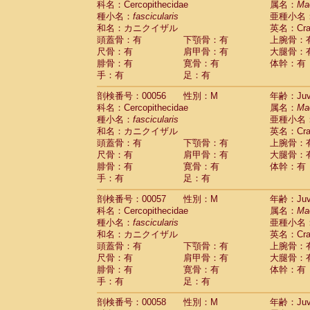
科名：Cercopithecidae
属名：
Ma
Cercopithecidae
Macaca assamensis
(
種小名：
fascicularis
亜種小名
Cercopithecidae
Macaca brunnescen
和名：カニクイザル
英名：Crab
Cercopithecidae
Macaca cyclopis
(6)
頭蓋骨：有
下顎骨：有
上腕骨：
Cercopithecidae
Macaca fascicularis
(1
尺骨：有
肩甲骨：有
大腿骨：
Cercopithecidae
Macaca fuscaca fusc
腓骨：有
寛骨：有
体幹：有
Cercopithecidae
Macaca fuscata yaku
手：有
足：有
Cercopithecidae
Macaca fuscata
hybr
剖検番号：00056
Cercopithecidae
性別：M
Macaca maura
年齢：Juve
(1)
科名：Cercopithecidae
属名：
Ma
Cercopithecidae
Macaca mulatta
(45)
種小名：
fascicularis
亜種小名
Cercopithecidae
Macaca nemestrina
(3
和名：カニクイザル
英名：Crab
Cercopithecidae
Macaca nigra
(1)
頭蓋骨：有
下顎骨：有
上腕骨：
Cercopithecidae
Macaca radiata
(7)
尺骨：有
肩甲骨：有
大腿骨：
Cercopithecidae
Macaca silenus
(0)
腓骨：有
寛骨：有
体幹：有
Cercopithecidae
Macaca sinica
(0)
手：有
足：有
Cercopithecidae
Macaca sylvanus
(2)
Cercopithecidae
Macaca thibetana
剖検番号：00057
性別：M
年齢：Juve
(0)
Cercopithecidae
Macaca tonkeana
科名：Cercopithecidae
属名：
Ma
(0)
Cercopithecidae
Macaca
hybrid
種小名：
fascicularis
亜種小名
(1)
Cercopithecidae
Macaca
spp.
和名：カニクイザル
英名：Crab
(0)
Cercopithecidae
Allenopithecus nigrov
頭蓋骨：有
下顎骨：有
上腕骨：
尺骨：有
Cercopithecidae
肩甲骨：有
Cercopithecus ascan
大腿骨：
腓骨：有
寛骨：有
体幹：有
Cercopithecidae
Cercopithecus ascan
手：有
足：有
Cercopithecidae
Cercopithecus ceph
Cercopithecidae
Cercopithecus diana
剖検番号：00058
性別：M
年齢：Juve
Cercopithecidae
Cercopithecus hamly