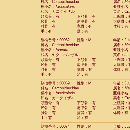
科名：Cercopithecidae
属名：
Ma
Cercopithecidae
Cercopithecus lhoest
種小名：
fascicularis
亜種小名
Cercopithecidae
Cercopithecus mitis
(0
和名：カニクイザル
英名：Crab
Cercopithecidae
Cercopithecus mitis 
頭蓋骨：有
下顎骨：有
上腕骨：
Cercopithecidae
Cercopithecus mitis 
尺骨：有
肩甲骨：有
大腿骨：
Cercopithecidae
Cercopithecus mona
腓骨：有
寛骨：有
体幹：有
Cercopithecidae
Cercopithecus negle
手：有
足：有
Cercopithecidae
Cercopithecus nigrovi
剖検番号：00062
性別：M
年齢：Juve
Cercopithecidae
Cercopithecus petauri
科名：Cercopithecidae
属名：
Ma
Cercopithecidae
Cercopithecus
spp.
(0)
種小名：
fuscata
亜種小名
Cercopithecidae
Chlorocebus aethiop
和名：ヤクニホンザル
英名：Japa
Cercopithecidae
Chlorocebus pygeryt
頭蓋骨：有
下顎骨：有
上腕骨：
Cercopithecidae
Erythrocebus patas
(1
尺骨：有
肩甲骨：有
大腿骨：
Cercopithecidae
Miopithecus talapoin
腓骨：有
寛骨：有
体幹：有
Cercopithecidae
Cercopithecinae
spp
手：有
足：有
Cercopithecidae
Colobus angolensis
(0
Cercopithecidae
Colobus guereza
剖検番号：00069
性別：M
年齢：Juve
(0)
Cercopithecidae
Colobus polykomos
科名：Cercopithecidae
属名：
Ma
(0
種小名：
Cercopithecidae
fascicularis
Piliocolobus badius
亜種小名
(0
和名：カニクイザル
英名：Crab
Cercopithecidae
Kasi senex vetulus
(0)
頭蓋骨：有
下顎骨：有
上腕骨：
Cercopithecidae
Kasi senex
(0)
尺骨：有
肩甲骨：有
大腿骨：
Cercopithecidae
Nasalis larvatus
(0)
腓骨：有
寛骨：有
体幹：有
Cercopithecidae
Presbytes melaloph
手：有
足：有
Cercopithecidae
Pygathrix nemaeus
(0)
Cercopithecidae
Semnopithecus entel
剖検番号：00074
性別：M
年齢：Juve
Cercopithecidae
Trachypithecus crista