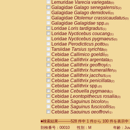
Lemuridae
Varecia variegata
(0)
Galagidae
Galago senegalensis
(2)
Galagidae
Galago demidovii
(0)
Galagidae
Otolemur crassicaudatus
(0)
Galagidae
Galagidae
spp.
(0)
Loridae
Loris tardigradus
(1)
Loridae
Nycticebus coucang
(1)
Loridae
Nycticebus pygmaeus
(0)
Loridae
Perodicticus potto
(0)
Tarsiidae
Tarsius syrichta
(0)
Cebidae
Callimico goeldii
(0)
Cebidae
Callithrix argentata
(2)
Cebidae
Callithrix geoffroyi
(7)
Cebidae
Callithrix humeralifer
(0)
Cebidae
Callithrix jacchus
(19)
Cebidae
Callithrix penicillata
(2)
Cebidae
Callithrix
spp.
(0)
Cebidae
Cebuella pygmaea
(2)
Cebidae
Leontopithecus rosalia
(3)
Cebidae
Saguinus bicolor
(0)
Cebidae
Saguinus fuscicollis
(0)
Cebidae
Saguinus geoffroyi
(1)
Cebidae
Saguinus imperator
(0)
■検索結果-----------528 件中 1 件から 100 件を表示中
Cebidae
Saguinus labiatus
(0)
Cebidae
Saguinus leucopus
剖検番号：00010
性別：M
年齢：Juve
(4)