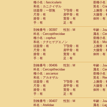
種小名：
fascicularis
亜種小名
和名：カニクイザル
英名：Crab
頭蓋骨：一部無
下顎骨：有
上腕骨：
尺骨：有
肩甲骨：有
大腿骨：
腓骨：有
寛骨：有
体幹：有
手：有
足：有
剖検番号：00397
性別：M
年齢：Juve
科名：Cercopithecidae
属名：
Ce
種小名：
cephus
亜種小名
和名：クチヒゲグエノン
英名：Mous
頭蓋骨：有
下顎骨：有
上腕骨：
尺骨：有
肩甲骨：有
大腿骨：
腓骨：有
寛骨：有
体幹：有
手：有
足：有
剖検番号：00406
性別：M
年齢：Juve
科名：Cercopithecidae
属名：
Ce
種小名：
ascanius
亜種小名
和名：アカオザル
英名：Red-
頭蓋骨：有
下顎骨：有
上腕骨：
尺骨：有
肩甲骨：有
大腿骨：
腓骨：有
寛骨：有
体幹：有
手：有
足：有
剖検番号：00407
性別：M
年齢：Juve
科名：Atelidae
属名：
Lag