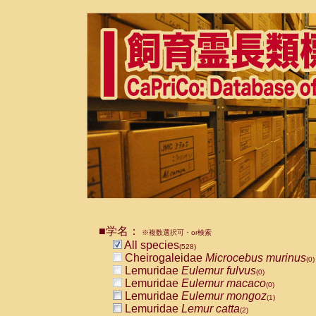
■学名：
※複数選択可・or検索
All species
(528)
Cheirogaleidae
Microcebus murinus
(0)
Lemuridae
Eulemur fulvus
(0)
Lemuridae
Eulemur macaco
(0)
Lemuridae
Eulemur mongoz
(1)
Lemuridae
Lemur catta
(2)