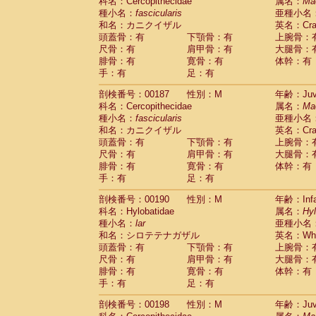
科名：Cercopithecidae
属名：
Ma
種小名：
fascicularis
亜種小名
和名：カニクイザル
英名：Crab
頭蓋骨：有
下顎骨：有
上腕骨：
尺骨：有
肩甲骨：有
大腿骨：
腓骨：有
寛骨：有
体幹：有
手：有
足：有
剖検番号：00187
性別：M
年齢：Juve
科名：Cercopithecidae
属名：
Ma
種小名：
fascicularis
亜種小名
和名：カニクイザル
英名：Crab
頭蓋骨：有
下顎骨：有
上腕骨：
尺骨：有
肩甲骨：有
大腿骨：
腓骨：有
寛骨：有
体幹：有
手：有
足：有
剖検番号：00190
性別：M
年齢：Infa
科名：Hylobatidae
属名：
Hy
種小名：
lar
亜種小名
和名：シロテテナガザル
英名：Whit
頭蓋骨：有
下顎骨：有
上腕骨：
尺骨：有
肩甲骨：有
大腿骨：
腓骨：有
寛骨：有
体幹：有
手：有
足：有
剖検番号：00198
性別：M
年齢：Juve