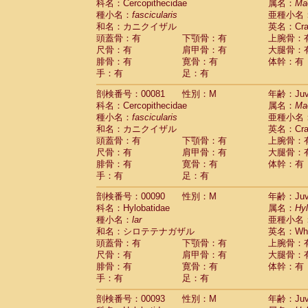
科名：Cercopithecidae
属名：
Ma
Cercopithecidae
Trachypithecus franc
種小名：
fascicularis
亜種小名
Cercopithecidae
Trachypithecus obsc
和名：カニクイザル
英名：Crab
Cercopithecidae
Trachypithecus pilea
頭蓋骨：有
下顎骨：有
上腕骨：
Cercopithecidae
Colobinae
spp.
尺骨：有
肩甲骨：有
大腿骨：
(0)
Cercopithecidae
Presbytesinae
spp.
腓骨：有
寛骨：有
体幹：有
(0)
手：有
Cercopithecidae
足：有
Cercopithecidae
spp
Hylobatidae
Hoolock hoolock
(0)
剖検番号：00081
性別：M
年齢：Juve
Hylobatidae
Hylobates agilis
(1)
科名：Cercopithecidae
属名：
Ma
Hylobatidae
Hylobates klossii
(0)
種小名：
fascicularis
亜種小名
Hylobatidae
Hylobates lar
(10)
和名：カニクイザル
英名：Crab
Hylobatidae
Hylobates moloch
(0)
頭蓋骨：有
下顎骨：有
上腕骨：
Hylobatidae
Hylobates muelleri
(0)
尺骨：有
肩甲骨：有
大腿骨：
Hylobatidae
Hylobates pileatus
(2)
腓骨：有
寛骨：有
体幹：有
Hylobatidae
Hylobates
spp.
手：有
足：有
(0)
Hylobatidae
Hylobates
hybrid
(0)
剖検番号：00090
性別：M
年齢：Juve
Hylobatidae
Nomascus concolor
(0)
科名：Hylobatidae
属名：
Hy
Hylobatidae
Symphalangus syndactyl
種小名：
lar
亜種小名
Hominidae
Pongo pygmaeus
(0)
和名：シロテテナガザル
英名：Whit
Hominidae
Pan troglodytes
(1)
頭蓋骨：有
下顎骨：有
上腕骨：
Hominidae
Gorilla gorilla beringei
(0)
尺骨：有
肩甲骨：有
大腿骨：
Hominidae
Gorilla gorilla gorilla
(0)
腓骨：有
寛骨：有
体幹：有
Primates misc.
(0)
手：有
足：有
Scandentia
Dendrogale melanura
(0)
Scandentia
Ptilocercus lowii
剖検番号：00093
性別：M
年齢：Juve
(0)