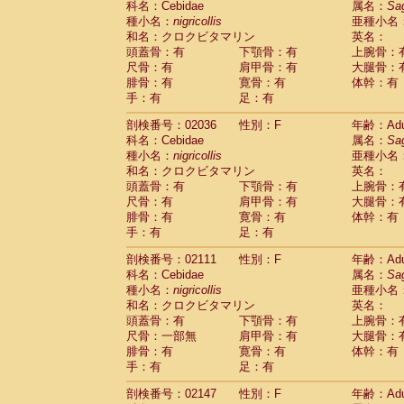
科名：Cebidae
属名：
Sa
Cercopithecidae
Macaca assamensis
(
種小名：
nigricollis
亜種小名
Cercopithecidae
Macaca brunnescen
和名：クロクビタマリン
英名：
Cercopithecidae
Macaca cyclopis
(17)
頭蓋骨：有
下顎骨：有
上腕骨：
Cercopithecidae
Macaca fascicularis
(3
尺骨：有
肩甲骨：有
大腿骨：
Cercopithecidae
Macaca fuscaca fusc
腓骨：有
寛骨：有
体幹：有
Cercopithecidae
Macaca fuscata yaku
手：有
足：有
Cercopithecidae
Macaca fuscata
hybr
剖検番号：02036
Cercopithecidae
性別：F
Macaca maura
年齢：Adu
(3)
科名：Cebidae
属名：
Sa
Cercopithecidae
Macaca mulatta
(56)
種小名：
nigricollis
亜種小名
Cercopithecidae
Macaca nemestrina
(3
和名：クロクビタマリン
英名：
Cercopithecidae
Macaca nigra
(0)
頭蓋骨：有
下顎骨：有
上腕骨：
Cercopithecidae
Macaca radiata
(27)
尺骨：有
肩甲骨：有
大腿骨：
Cercopithecidae
Macaca silenus
(0)
腓骨：有
寛骨：有
体幹：有
Cercopithecidae
Macaca sinica
(1)
手：有
足：有
Cercopithecidae
Macaca sylvanus
(0)
Cercopithecidae
Macaca thibetana
剖検番号：02111
性別：F
年齢：Adu
(0)
Cercopithecidae
Macaca tonkeana
科名：Cebidae
属名：
Sa
(0)
Cercopithecidae
Macaca
hybrid
種小名：
nigricollis
亜種小名
(1)
Cercopithecidae
Macaca
spp.
和名：クロクビタマリン
英名：
(0)
Cercopithecidae
Allenopithecus nigrov
頭蓋骨：有
下顎骨：有
上腕骨：
尺骨：一部無
Cercopithecidae
肩甲骨：有
Cercopithecus ascan
大腿骨：
腓骨：有
寛骨：有
体幹：有
Cercopithecidae
Cercopithecus ascan
手：有
足：有
Cercopithecidae
Cercopithecus ceph
Cercopithecidae
Cercopithecus diana
剖検番号：02147
性別：F
年齢：Adu
Cercopithecidae
Cercopithecus hamly