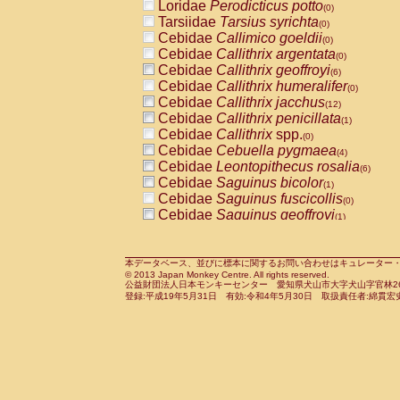
Loridae
Perodicticus potto
(0)
Tarsiidae
Tarsius syrichta
(0)
Cebidae
Callimico goeldii
(0)
Cebidae
Callithrix argentata
(0)
Cebidae
Callithrix geoffroyi
(6)
Cebidae
Callithrix humeralifer
(0)
Cebidae
Callithrix jacchus
(12)
Cebidae
Callithrix penicillata
(1)
Cebidae
Callithrix
spp.
(0)
Cebidae
Cebuella pygmaea
(4)
Cebidae
Leontopithecus rosalia
(6)
Cebidae
Saguinus bicolor
(1)
Cebidae
Saguinus fuscicollis
(0)
Cebidae
Saguinus geoffroyi
(1)
Cebidae
Saguinus imperator
(0)
Cebidae
Saguinus labiatus
(0)
Cebidae
Saguinus leucopus
本データベース、並びに標本に関するお問い合わせはキュレーター・新宅勇太までお願い
(2)
© 2013 Japan Monkey Centre. All rights reserved.
Cebidae
Saguinus midas
(0)
公益財団法人日本モンキーセンター 愛知県犬山市大字犬山字官林26番
Cebidae
Saguinus mystax
登録:平成19年5月31日 有効:令和4年5月30日 取扱責任者:綿貫宏
(2)
Cebidae
Saguinus nigricollis
(22)
Cebidae
Saguinus oedipus
(12)
Cebidae
Saguinus weddelli
(0)
Cebidae
Saguinus
spp.
(0)
Cebidae
Aotus trivirgatus
(2)
Cebidae
Cebus albifrons
(2)