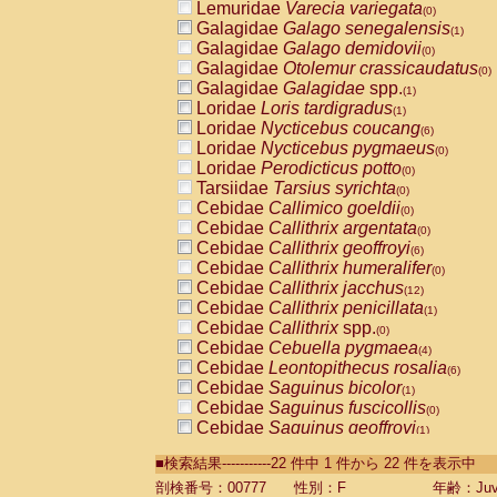
Lemuridae
Varecia variegata
(0)
Galagidae
Galago senegalensis
(1)
Galagidae
Galago demidovii
(0)
Galagidae
Otolemur crassicaudatus
(0)
Galagidae
Galagidae
spp.
(1)
Loridae
Loris tardigradus
(1)
Loridae
Nycticebus coucang
(6)
Loridae
Nycticebus pygmaeus
(0)
Loridae
Perodicticus potto
(0)
Tarsiidae
Tarsius syrichta
(0)
Cebidae
Callimico goeldii
(0)
Cebidae
Callithrix argentata
(0)
Cebidae
Callithrix geoffroyi
(6)
Cebidae
Callithrix humeralifer
(0)
Cebidae
Callithrix jacchus
(12)
Cebidae
Callithrix penicillata
(1)
Cebidae
Callithrix
spp.
(0)
Cebidae
Cebuella pygmaea
(4)
Cebidae
Leontopithecus rosalia
(6)
Cebidae
Saguinus bicolor
(1)
Cebidae
Saguinus fuscicollis
(0)
Cebidae
Saguinus geoffroyi
(1)
Cebidae
Saguinus imperator
(0)
■検索結果-----------22 件中 1 件から 22 件を表示中
Cebidae
Saguinus labiatus
(0)
Cebidae
Saguinus leucopus
剖検番号：00777
性別：F
年齢：Juve
(2)