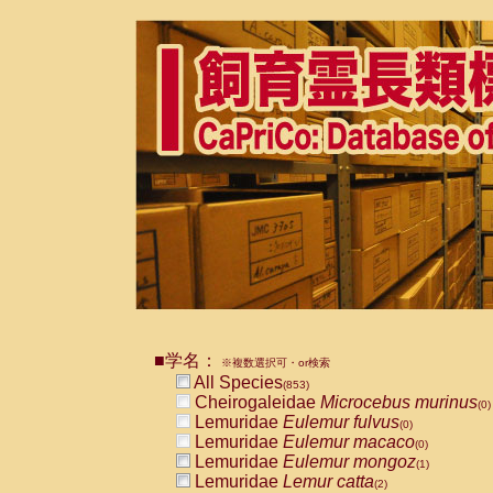
■学名：
※複数選択可・or検索
All Species
(853)
Cheirogaleidae
Microcebus murinus
(0)
Lemuridae
Eulemur fulvus
(0)
Lemuridae
Eulemur macaco
(0)
Lemuridae
Eulemur mongoz
(1)
Lemuridae
Lemur catta
(2)