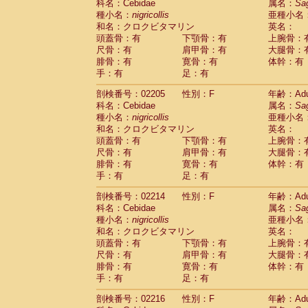
科名：Cebidae
属名：
Sa
Cercopithecidae
Trachypithecus franc
種小名：
nigricollis
亜種小名
Cercopithecidae
Trachypithecus obsc
和名：クロクビタマリン
英名：
Cercopithecidae
Trachypithecus pilea
頭蓋骨：有
下顎骨：有
上腕骨：
Cercopithecidae
Colobinae
spp.
尺骨：有
肩甲骨：有
大腿骨：
(0)
Cercopithecidae
Presbytesinae
spp.
腓骨：有
寛骨：有
体幹：有
(0)
手：有
Cercopithecidae
足：有
Cercopithecidae
spp
Hylobatidae
Hoolock hoolock
(1)
剖検番号：02205
性別：F
年齢：Adu
Hylobatidae
Hylobates agilis
(0)
科名：Cebidae
属名：
Sa
Hylobatidae
Hylobates klossii
(0)
種小名：
nigricollis
亜種小名
Hylobatidae
Hylobates lar
(9)
和名：クロクビタマリン
英名：
Hylobatidae
Hylobates moloch
(2)
頭蓋骨：有
下顎骨：有
上腕骨：
Hylobatidae
Hylobates muelleri
(0)
尺骨：有
肩甲骨：有
大腿骨：
Hylobatidae
Hylobates pileatus
(3)
腓骨：有
寛骨：有
体幹：有
Hylobatidae
Hylobates
spp.
手：有
足：有
(3)
Hylobatidae
Hylobates
hybrid
(1)
剖検番号：02214
性別：F
年齢：Adu
Hylobatidae
Nomascus concolor
(0)
科名：Cebidae
属名：
Sa
Hylobatidae
Symphalangus syndactyl
種小名：
nigricollis
亜種小名
Hominidae
Pongo pygmaeus
(0)
和名：クロクビタマリン
英名：
Hominidae
Pan troglodytes
(0)
頭蓋骨：有
下顎骨：有
上腕骨：
Hominidae
Gorilla gorilla beringei
(0)
尺骨：有
肩甲骨：有
大腿骨：
Hominidae
Gorilla gorilla gorilla
(0)
腓骨：有
寛骨：有
体幹：有
Primates misc.
(0)
手：有
足：有
Scandentia
Dendrogale melanura
(0)
Scandentia
Ptilocercus lowii
剖検番号：02216
性別：F
年齢：Adu
(0)