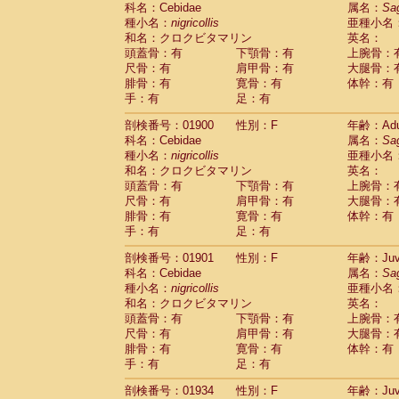
科名：Cebidae
Cebidae
Saguinus midas
属名：
Sa
(0)
種小名：
nigricollis
亜種小名
Cebidae
Saguinus mystax
(2)
和名：クロクビタマリン
英名：
Cebidae
Saguinus nigricollis
(22)
頭蓋骨：有
下顎骨：有
上腕骨：
Cebidae
Saguinus oedipus
(12)
尺骨：有
肩甲骨：有
大腿骨：
Cebidae
Saguinus weddelli
(0)
腓骨：有
寛骨：有
体幹：有
Cebidae
Saguinus
spp.
(0)
手：有
足：有
Cebidae
Aotus trivirgatus
(2)
Cebidae
Cebus albifrons
(2)
剖検番号：01900
性別：F
年齢：Adu
Cebidae
Cebus apella
科名：Cebidae
(2)
属名：
Sa
Cebidae
Cebus capucinus
種小名：
nigricollis
亜種小名
(1)
Cebidae
Cebus nigrivittatus
和名：クロクビタマリン
英名：
(0)
Cebidae
Cebus
spp.
頭蓋骨：有
下顎骨：有
上腕骨：
(0)
Cebidae
Saimiri boliviensis
尺骨：有
肩甲骨：有
大腿骨：
(0)
腓骨：有
Cebidae
Saimiri sciureus
寛骨：有
体幹：有
(14)
手：有
足：有
Atelidae
Alouatta caraya
(0)
Atelidae
Alouatta fusca
(0)
剖検番号：01901
性別：F
年齢：Juve
Atelidae
Alouatta seniculus
(0)
科名：Cebidae
属名：
Sa
Atelidae
Alouatta
spp.
(1)
種小名：
nigricollis
亜種小名
Atelidae
Ateles belzebuth
(0)
和名：クロクビタマリン
英名：
Atelidae
Ateles geoffroyi
(2)
頭蓋骨：有
下顎骨：有
上腕骨：
Atelidae
Ateles paniscus
(7)
尺骨：有
肩甲骨：有
大腿骨：
Atelidae
Ateles
spp.
腓骨：有
寛骨：有
(0)
体幹：有
Atelidae
Lagothrix lagothricha
手：有
足：有
(3)
Atelidae
Lagothrix lagothricha cana
(0)
剖検番号：01934
性別：F
年齢：Juve
Pitheciidae
Cacajao calvus rubicundu