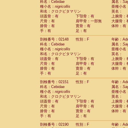
科名：Cebidae
属名：
Sa
Cercopithecidae
Cercopithecus lhoest
種小名：
nigricollis
亜種小名
Cercopithecidae
Cercopithecus mitis
(1
和名：クロクビタマリン
英名：
Cercopithecidae
Cercopithecus mitis 
頭蓋骨：有
下顎骨：有
上腕骨：
Cercopithecidae
Cercopithecus mitis 
尺骨：有
肩甲骨：一部無
大腿骨：
Cercopithecidae
Cercopithecus mona
腓骨：有
寛骨：有
体幹：有
Cercopithecidae
Cercopithecus negle
手：有
足：有
Cercopithecidae
Cercopithecus nigrovi
剖検番号：02148
性別：F
年齢：Adu
Cercopithecidae
Cercopithecus petauri
科名：Cebidae
属名：
Sa
Cercopithecidae
Cercopithecus
spp.
(0)
種小名：
nigricollis
亜種小名
Cercopithecidae
Chlorocebus aethiop
和名：クロクビタマリン
英名：
Cercopithecidae
Chlorocebus pygeryt
頭蓋骨：有
下顎骨：有
上腕骨：
Cercopithecidae
Erythrocebus patas
(3
尺骨：有
肩甲骨：有
大腿骨：
Cercopithecidae
Miopithecus talapoin
腓骨：有
寛骨：有
体幹：有
Cercopithecidae
Cercopithecinae
spp
手：有
足：有
Cercopithecidae
Colobus angolensis
(0
Cercopithecidae
Colobus guereza
剖検番号：02151
性別：F
年齢：Adu
(0)
Cercopithecidae
Colobus polykomos
科名：Cebidae
属名：
Sa
(0
種小名：
Cercopithecidae
nigricollis
Piliocolobus badius
亜種小名
(0
和名：クロクビタマリン
英名：
Cercopithecidae
Kasi senex vetulus
(1)
頭蓋骨：有
下顎骨：有
上腕骨：
Cercopithecidae
Kasi senex
(1)
尺骨：有
肩甲骨：有
大腿骨：
Cercopithecidae
Nasalis larvatus
(0)
腓骨：有
寛骨：有
体幹：有
Cercopithecidae
Presbytes melaloph
手：有
足：有
Cercopithecidae
Pygathrix nemaeus
(0)
Cercopithecidae
Semnopithecus entel
剖検番号：02190
性別：F
年齢：Adu
Cercopithecidae
Trachypithecus crista