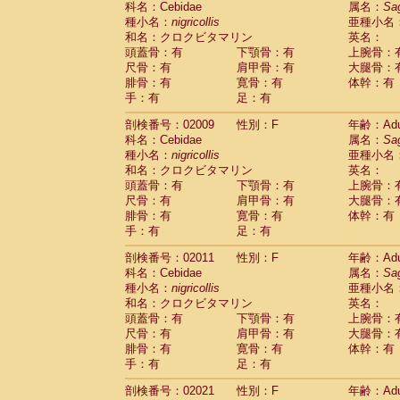
科名：Cebidae
属名：
Sa
Pitheciidae
Callicebus cupreus
(2)
種小名：
nigricollis
亜種小名
Pitheciidae
Callicebus donacophilus
(0
和名：クロクビタマリン
英名：
Pitheciidae
Callicebus moloch
(0)
頭蓋骨：有
下顎骨：有
上腕骨：
Pitheciidae
Callicebus torquatus
(0)
尺骨：有
肩甲骨：有
大腿骨：
Pitheciidae
Callicebus
spp.
(0)
腓骨：有
寛骨：有
体幹：有
Pitheciidae
Chiropotes satanas
(1)
手：有
足：有
Pitheciidae
Pithecia monachus
(0)
Pitheciidae
Pithecia pithecia
剖検番号：02009
性別：F
年齢：Adu
(0)
Cercopithecidae
Cercocebus agilis
科名：Cebidae
属名：
Sa
(0)
Cercopithecidae
Cercocebus galeritus
種小名：
nigricollis
亜種小名
和名：クロクビタマリン
Cercopithecidae
Cercocebus torquatu
英名：
頭蓋骨：有
下顎骨：有
上腕骨：
Cercopithecidae
Cercocebus torquatus
尺骨：有
肩甲骨：有
大腿骨：
Cercopithecidae
Cercocebus torquatu
腓骨：有
寛骨：有
体幹：有
Cercopithecidae
Cercocebus
hybrid
(2)
手：有
足：有
Cercopithecidae
Cercocebus
spp.
(0)
Cercopithecidae
Lophocebus albigen
剖検番号：02011
性別：F
年齢：Adu
Cercopithecidae
Papio anubis
(0)
科名：Cebidae
属名：
Sa
Cercopithecidae
Papio cynocephalus
(
種小名：
nigricollis
亜種小名
Cercopithecidae
Papio hamadryas
和名：クロクビタマリン
英名：
(1)
Cercopithecidae
Papio papio
頭蓋骨：有
下顎骨：有
上腕骨：
(0)
Cercopithecidae
Papio
spp.
尺骨：有
肩甲骨：有
大腿骨：
(0)
Cercopithecidae
Mandrillus leucopha
腓骨：有
寛骨：有
体幹：有
Cercopithecidae
Mandrillus sphinx
手：有
足：有
(0)
Cercopithecidae
Theropithecus gelad
剖検番号：02021
性別：F
年齢：Adu
Cercopithecidae
Macaca arctoides
(3)