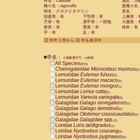
科名：Cebidae
属名：
Sa
種小名：
nigricollis
亜種小名
和名：クロクビタマリン
英名：
頭蓋骨：有
下顎骨：有
上腕骨：
尺骨：有
肩甲骨：一部無
大腿骨：
腓骨：有
寛骨：有
体幹：有
手：有
足：有
22 件中 1 件から 22 件を表示中
■学名：
※複数選択可・or検索
All Species
(853)
Cheirogaleidae
Microcebus murinus
(0)
Lemuridae
Eulemur fulvus
(0)
Lemuridae
Eulemur macaco
(0)
Lemuridae
Eulemur mongoz
(1)
Lemuridae
Lemur catta
(2)
Lemuridae
Varecia variegata
(0)
Galagidae
Galago senegalensis
(1)
Galagidae
Galago demidovii
(0)
Galagidae
Otolemur crassicaudatus
(0)
Galagidae
Galagidae
spp.
(1)
Loridae
Loris tardigradus
(1)
Loridae
Nycticebus coucang
(6)
Loridae
Nycticebus pygmaeus
(0)