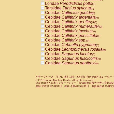
Pitheciidae
Callicebus cupreus
Loridae
Perodicticus potto
(0)
(0)
Pitheciidae
Callicebus donacophilus
Tarsiidae
Tarsius syrichta
(0
(0)
Pitheciidae
Callicebus moloch
Cebidae
Callimico goeldii
(0)
(0)
Pitheciidae
Callicebus torquatus
Cebidae
Callithrix argentata
(0)
(0)
Pitheciidae
Callicebus
spp.
Cebidae
Callithrix geoffroyi
(0)
(0)
Pitheciidae
Chiropotes satanas
Cebidae
Callithrix humeralifer
(0)
(0)
Pitheciidae
Pithecia monachus
Cebidae
Callithrix jacchus
(0)
(0)
Pitheciidae
Pithecia pithecia
Cebidae
Callithrix penicillata
(0)
(0)
Cercopithecidae
Cercocebus agilis
Cebidae
Callithrix
spp.
(0)
(0)
Cercopithecidae
Cercocebus galeritus
Cebidae
Cebuella pygmaea
(0)
Cercopithecidae
Cercocebus torquatu
Cebidae
Leontopithecus rosalia
(0)
Cercopithecidae
Cercocebus torquatus
Cebidae
Saguinus bicolor
(0)
Cercopithecidae
Cercocebus torquatu
Cebidae
Saguinus fuscicollis
(0)
Cercopithecidae
Cercocebus
hybrid
Cebidae
Saguinus geoffroyi
(0)
(0)
Cercopithecidae
Cercocebus
spp.
Cebidae
Saguinus imperator
(0)
(0)
Cercopithecidae
Lophocebus albigen
Cebidae
Saguinus labiatus
(0)
Cercopithecidae
Papio anubis
Cebidae
Saguinus leucopus
本データベース、並びに標本に関するお問い合わせはキュレーター・新宅勇太までお願い
(0)
(0)
© 2013 Japan Monkey Centre. All rights reserved.
Cercopithecidae
Papio cynocephalus
Cebidae
Saguinus midas
(
(0)
公益財団法人日本モンキーセンター 愛知県犬山市大字犬山字官林26番
Cercopithecidae
Papio hamadryas
Cebidae
Saguinus mystax
(0)
登録:平成19年5月31日 有効:令和4年5月30日 取扱責任者:綿貫宏
(0)
Cercopithecidae
Papio papio
Cebidae
Saguinus nigricollis
(0)
(0)
Cercopithecidae
Papio
spp.
Cebidae
Saguinus oedipus
(0)
(1)
Cercopithecidae
Mandrillus leucopha
Cebidae
Saguinus weddelli
(0)
Cercopithecidae
Mandrillus sphinx
Cebidae
Saguinus
spp.
(0)
(0)
Cercopithecidae
Theropithecus gelad
Cebidae
Aotus trivirgatus
(0)
Cercopithecidae
Macaca arctoides
Cebidae
Cebus albifrons
(0)
(0)