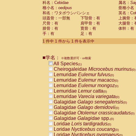
科名：Cebidae
Cebidae
Saguinus midas
属名：
Sa
(0)
種小名：
oedipus
亜種小名
Cebidae
Saguinus mystax
(0)
和名：ワタボウシパンシェ
英名：Cotto
Cebidae
Saguinus nigricollis
(0)
頭蓋骨：一部無
下顎骨：有
上腕骨：
Cebidae
Saguinus oedipus
(1)
尺骨：有
肩甲骨：有
大腿骨：
Cebidae
Saguinus weddelli
(0)
腓骨：有
寛骨：有
体幹：有
Cebidae
Saguinus
spp.
(0)
手：有
足：有
Cebidae
Aotus trivirgatus
(0)
Cebidae
Cebus albifrons
1 件中 1 件から 1 件を表示中
(0)
Cebidae
Cebus apella
(0)
Cebidae
Cebus capucinus
(0)
■学名：
Cebidae
Cebus nigrivittatus
※複数選択可・or検索
(0)
Cebidae
Cebus
spp.
All Species
(0)
(1)
Cebidae
Saimiri boliviensis
Cheirogaleidae
Microcebus murinus
(0)
(0)
Cebidae
Saimiri sciureus
Lemuridae
Eulemur fulvus
(0)
(0)
Atelidae
Alouatta caraya
Lemuridae
Eulemur macaco
(0)
(0)
Atelidae
Alouatta fusca
Lemuridae
Eulemur mongoz
(0)
(0)
Atelidae
Alouatta seniculus
Lemuridae
Lemur catta
(0)
(0)
Atelidae
Alouatta
spp.
Lemuridae
Varecia variegata
(0)
(0)
Atelidae
Ateles belzebuth
Galagidae
Galago senegalensis
(0)
(0)
Atelidae
Ateles geoffroyi
Galagidae
Galago demidovii
(0)
(0)
Atelidae
Ateles paniscus
Galagidae
Otolemur crassicaudatus
(0)
(0)
Atelidae
Ateles
spp.
Galagidae
Galagidae
spp.
(0)
(0)
Atelidae
Lagothrix lagothricha
Loridae
Loris tardigradus
(0)
(0)
Atelidae
Lagothrix lagothricha cana
Loridae
Nycticebus coucang
(0)
(0)
Pitheciidae
Cacajao calvus rubicundu
Loridae
Nycticebus pygmaeus
(0)