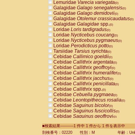
Lemuridae
Varecia variegata
(0)
Galagidae
Galago senegalensis
(0)
Galagidae
Galago demidovii
(0)
Galagidae
Otolemur crassicaudatus
(0)
Galagidae
Galagidae
spp.
(0)
Loridae
Loris tardigradus
(0)
Loridae
Nycticebus coucang
(0)
Loridae
Nycticebus pygmaeus
(0)
Loridae
Perodicticus potto
(0)
Tarsiidae
Tarsius syrichta
(0)
Cebidae
Callimico goeldii
(0)
Cebidae
Callithrix argentata
(0)
Cebidae
Callithrix geoffroyi
(0)
Cebidae
Callithrix humeralifer
(0)
Cebidae
Callithrix jacchus
(0)
Cebidae
Callithrix penicillata
(0)
Cebidae
Callithrix
spp.
(0)
Cebidae
Cebuella pygmaea
(0)
Cebidae
Leontopithecus rosalia
(0)
Cebidae
Saguinus bicolor
(0)
Cebidae
Saguinus fuscicollis
(0)
Cebidae
Saguinus geoffroyi
(0)
Cebidae
Saguinus imperator
(0)
■検索結果-----------1 件中 1 件から 1 件を表示中
Cebidae
Saguinus labiatus
(0)
Cebidae
Saguinus leucopus
剖検番号：02220
性別：M
年齢：Unk
(0)