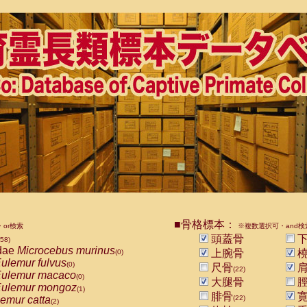
■骨格標本：
or検索
※複数選択可・and検
頭蓋骨
下
858)
dae
Microcebus murinus
上腕骨
橈
(0)
ulemur fulvus
(0)
尺骨
肩
(22)
ulemur macaco
(0)
大腿骨
脛
ulemur mongoz
(1)
腓骨
寛
emur catta
(22)
(2)