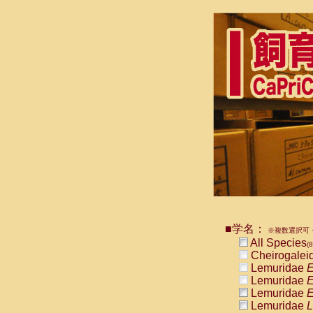
■学名：
※複数選択可・
All Species
(
Cheirogalei
Lemuridae
E
Lemuridae
E
Lemuridae
E
Lemuridae
L