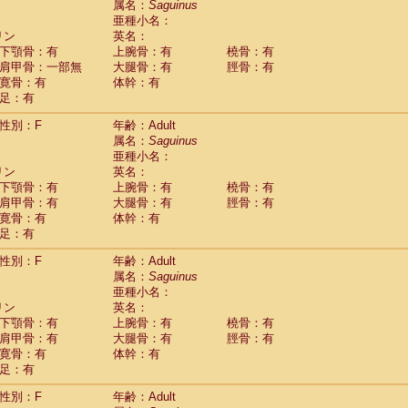
属名：
Saguinus
idae
Cercopithecus lhoesti
(1)
亜種小名：
idae
Cercopithecus mitis
(1)
リン
英名：
idae
Cercopithecus mitis doggetti
(1)
下顎骨：有
上腕骨：有
橈骨：有
idae
Cercopithecus mitis albogularis
肩甲骨：一部無
大腿骨：有
脛骨：有
(0)
idae
Cercopithecus mona
寛骨：有
体幹：有
(3)
idae
Cercopithecus neglectus
足：有
(1)
idae
Cercopithecus nigroviridis
(0)
性別：F
年齢：Adult
idae
Cercopithecus petaurista buettikoferi
(0)
属名：
Saguinus
idae
Cercopithecus
spp.
(0)
亜種小名：
idae
Chlorocebus aethiops
(4)
リン
英名：
idae
Chlorocebus pygerythrus cynosuros
(0)
下顎骨：有
上腕骨：有
橈骨：有
idae
Erythrocebus patas
(30)
肩甲骨：有
大腿骨：有
脛骨：有
idae
Miopithecus talapoin
(2)
寛骨：有
体幹：有
idae
Cercopithecinae
spp.
(0)
足：有
idae
Colobus angolensis
(0)
idae
Colobus guereza
性別：F
年齢：Adult
(0)
idae
Colobus polykomos
属名：
Saguinus
(0)
idae
Piliocolobus badius
亜種小名：
(0)
リン
英名：
idae
Kasi senex vetulus
(1)
下顎骨：有
上腕骨：有
橈骨：有
idae
Kasi senex
(1)
肩甲骨：有
大腿骨：有
脛骨：有
idae
Nasalis larvatus
(0)
寛骨：有
体幹：有
idae
Presbytes melalophos
(0)
足：有
idae
Pygathrix nemaeus
(0)
idae
Semnopithecus entellus
(16)
性別：F
年齢：Adult
idae
Trachypithecus cristatus