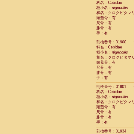
科名：Cebidae
Cebidae
Sa
種小名：
nigricollis
Cebidae
Sa
和名：クロクビタマ
Cebidae
Sag
頭蓋骨：有
Cebidae
Sa
尺骨：有
Cebidae
Sag
腓骨：有
Cebidae
Sa
手：有
Cebidae
Aot
Cebidae
Ceb
剖検番号：01900
Cebidae
Ceb
科名：Cebidae
Cebidae
Ce
種小名：
nigricollis
Cebidae
Ceb
和名：クロクビタマ
Cebidae
Ce
頭蓋骨：有
Cebidae
Sai
尺骨：有
腓骨：有
Cebidae
Sai
手：有
Atelidae
Alo
Atelidae
Alo
剖検番号：01901
Atelidae
Alo
科名：Cebidae
Atelidae
Alo
種小名：
nigricollis
Atelidae
Ate
和名：クロクビタマ
Atelidae
Ate
頭蓋骨：有
Atelidae
Ate
尺骨：有
Atelidae
Ate
腓骨：有
Atelidae
Lag
手：有
Atelidae
Lag
剖検番号：01934
Pitheciidae