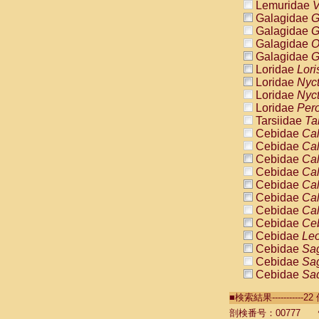
Lemuridae
V
Galagidae
G
Galagidae
G
Galagidae
O
Galagidae
G
Loridae
Lori
Loridae
Nyc
Loridae
Nyc
Loridae
Pero
Tarsiidae
Ta
Cebidae
Cal
Cebidae
Cal
Cebidae
Cal
Cebidae
Cal
Cebidae
Cal
Cebidae
Cal
Cebidae
Cal
Cebidae
Ce
Cebidae
Leo
Cebidae
Sag
Cebidae
Sag
Cebidae
Sag
Cebidae
Sag
■検索結果----------
Cebidae
Sag
Cebidae
Sa
剖検番号：00777