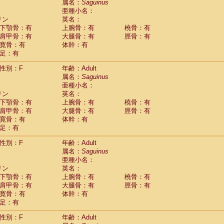
(0)
属名：
Saguinus
idae
Trachypithecus francoisi
亜種小名：
(0)
idae
Trachypithecus obscurus
リン
英名：
(4)
idae
Trachypithecus pileatus
下顎骨：有
上腕骨：有
橈骨：有
(0)
idae
Colobinae
spp.
肩甲骨：有
大腿骨：有
脛骨：有
(0)
idae
Presbytesinae
spp.
寛骨：有
体幹：有
(0)
idae
足：有
Cercopithecidae
spp.
(0)
e
Hoolock hoolock
(1)
性別：F
年齢：Adult
e
Hylobates agilis
(1)
属名：
Saguinus
e
Hylobates klossii
(0)
亜種小名：
e
Hylobates lar
(10)
リン
英名：
e
Hylobates moloch
(2)
下顎骨：有
上腕骨：有
橈骨：有
e
Hylobates muelleri
(0)
肩甲骨：有
大腿骨：有
脛骨：有
e
Hylobates pileatus
(3)
寛骨：有
体幹：有
e
Hylobates
spp.
足：有
(3)
e
Hylobates
hybrid
(0)
性別：F
年齢：Adult
e
Nomascus concolor
(0)
属名：
Saguinus
e
Symphalangus syndactylus
(1)
亜種小名：
Pongo pygmaeus
(0)
リン
英名：
Pan troglodytes
(0)
下顎骨：有
上腕骨：有
橈骨：有
orilla gorilla beringei
(0)
肩甲骨：有
大腿骨：有
脛骨：有
orilla gorilla gorilla
(0)
寛骨：有
体幹：有
c.
(0)
足：有
Dendrogale melanura
(0)
Ptilocercus lowii
性別：F
年齢：Adult
(0)