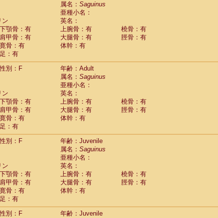
guinus midas
属名：
Saguinus
(0)
亜種小名：
guinus mystax
(2)
リン
英名：
uinus nigricollis
(22)
下顎骨：有
上腕骨：有
橈骨：有
guinus oedipus
(12)
肩甲骨：有
大腿骨：有
脛骨：有
uinus weddelli
(0)
寛骨：有
体幹：有
guinus
spp.
(0)
足：有
us trivirgatus
(3)
us albifrons
(2)
性別：F
年齢：Adult
us apella
(3)
属名：
Saguinus
bus capucinus
亜種小名：
(1)
us nigrivittatus
リン
英名：
(0)
bus
spp.
下顎骨：有
上腕骨：有
橈骨：有
(0)
miri boliviensis
肩甲骨：有
大腿骨：有
脛骨：有
(0)
miri sciureus
寛骨：有
体幹：有
(14)
足：有
uatta caraya
(0)
uatta fusca
(0)
性別：F
年齢：Juvenile
uatta seniculus
(0)
属名：
Saguinus
uatta
spp.
(1)
亜種小名：
les belzebuth
(0)
リン
英名：
les geoffroyi
(2)
下顎骨：有
上腕骨：有
橈骨：有
les paniscus
(7)
肩甲骨：有
大腿骨：有
脛骨：有
les
spp.
寛骨：有
(0)
体幹：有
othrix lagothricha
足：有
(3)
othrix lagothricha cana
(0)
性別：F
年齢：Juvenile
Cacajao calvus rubicundus
(0)