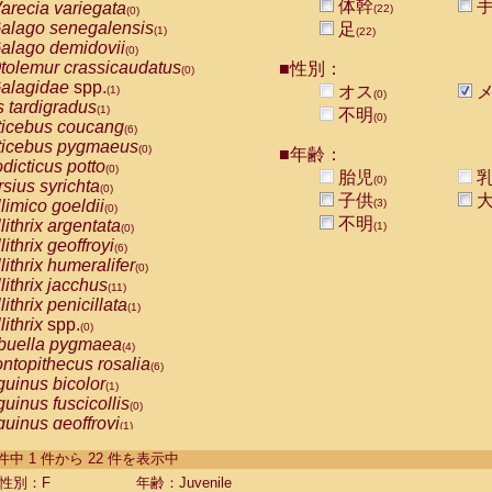
体幹
arecia variegata
(22)
(0)
alago senegalensis
足
(1)
(22)
alago demidovii
(0)
tolemur crassicaudatus
■性別：
(0)
alagidae
spp.
オス
メ
(1)
(0)
s tardigradus
(1)
不明
(0)
ticebus coucang
(6)
ticebus pygmaeus
(0)
■年齢：
dicticus potto
(0)
胎児
乳
(0)
rsius syrichta
(0)
子供
大
limico goeldii
(3)
(0)
不明
lithrix argentata
(1)
(0)
lithrix geoffroyi
(6)
lithrix humeralifer
(0)
lithrix jacchus
(11)
lithrix penicillata
(1)
lithrix
spp.
(0)
buella pygmaea
(4)
ntopithecus rosalia
(6)
uinus bicolor
(1)
uinus fuscicollis
(0)
uinus geoffroyi
(1)
uinus imperator
(0)
-22 件中 1 件から 22 件を表示中
uinus labiatus
(0)
guinus leucopus
性別：F
年齢：Juvenile
(2)