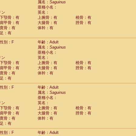
属名：
Saguinus
idae
Macaca assamensis
(1)
亜種小名：
idae
Macaca brunnescens
(0)
リン
英名：
idae
Macaca cyclopis
(17)
下顎骨：有
上腕骨：有
橈骨：有
idae
Macaca fascicularis
(313)
肩甲骨：有
大腿骨：有
脛骨：有
idae
Macaca fuscaca fuscata
(110)
寛骨：有
体幹：有
idae
Macaca fuscata yakui
(101)
足：有
idae
Macaca fuscata
hybrid
(1)
idae
性別：F
Macaca maura
年齢：Adult
(3)
属名：
Saguinus
idae
Macaca mulatta
(55)
亜種小名：
idae
Macaca nemestrina
(3)
リン
英名：
idae
Macaca nigra
(0)
下顎骨：有
上腕骨：有
橈骨：有
idae
Macaca radiata
(27)
肩甲骨：有
大腿骨：有
脛骨：有
idae
Macaca silenus
(0)
寛骨：有
体幹：有
idae
Macaca sinica
(1)
足：有
idae
Macaca sylvanus
(0)
idae
Macaca thibetana
性別：F
年齢：Adult
(0)
idae
Macaca tonkeana
属名：
Saguinus
(0)
idae
Macaca
hybrid
亜種小名：
(1)
idae
Macaca
spp.
リン
英名：
(0)
idae
Allenopithecus nigroviridis
下顎骨：有
上腕骨：有
橈骨：有
(0)
idae
肩甲骨：有
Cercopithecus ascanius
大腿骨：有
脛骨：有
(1)
寛骨：有
体幹：有
idae
Cercopithecus ascanius schmidti
(0)
足：有
idae
Cercopithecus cephus
(0)
idae
Cercopithecus diana
(0)
性別：F
年齢：Adult
idae
Cercopithecus hamlyni
(0)