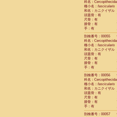
科名：Cercopithecida
Cercopithec
種小名：
fascicularis
Cercopithec
和名：カニクイザル
Cercopithec
頭蓋骨：有
Cercopithec
尺骨：有
Cercopithec
腓骨：有
Cercopithec
手：有
Cercopithec
剖検番号：00055
Cercopithec
科名：Cercopithecida
Cercopithec
種小名：
fascicularis
Cercopithec
和名：カニクイザル
Cercopithec
頭蓋骨：有
Cercopithec
尺骨：有
Cercopithec
腓骨：有
Cercopithec
手：有
Cercopithec
Cercopithec
剖検番号：00056
Cercopithec
科名：Cercopithecida
Cercopithec
種小名：
fascicularis
Cercopithec
和名：カニクイザル
Cercopithec
頭蓋骨：有
尺骨：有
Cercopithec
腓骨：有
Cercopithec
手：有
Cercopithec
Cercopithec
剖検番号：00057
Cercopithec