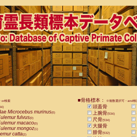
■骨格標本：
or検索
※複数選択可・and検
頭蓋骨
34)
dae
Microcebus murinus
上腕骨
(0)
(534)
ulemur fulvus
(0)
尺骨
(534)
ulemur macaco
(0)
大腿骨
ulemur mongoz
(1)
腓骨
emur catta
(532)
(2)