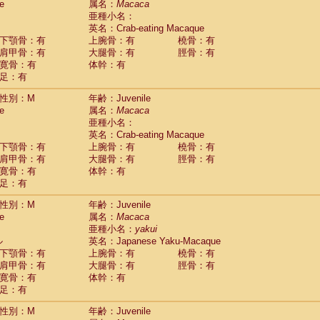
e
属名：
Macaca
idae
Cercopithecus lhoesti
(0)
亜種小名：
idae
Cercopithecus mitis
(0)
英名：Crab-eating Macaque
idae
Cercopithecus mitis doggetti
(0)
下顎骨：有
上腕骨：有
橈骨：有
idae
Cercopithecus mitis albogularis
肩甲骨：有
大腿骨：有
脛骨：有
(0)
idae
Cercopithecus mona
寛骨：有
体幹：有
(0)
idae
Cercopithecus neglectus
足：有
(0)
idae
Cercopithecus nigroviridis
(0)
性別：M
年齢：Juvenile
idae
Cercopithecus petaurista buettikoferi
(0)
e
属名：
Macaca
idae
Cercopithecus
spp.
(0)
亜種小名：
idae
Chlorocebus aethiops
(1)
英名：Crab-eating Macaque
idae
Chlorocebus pygerythrus cynosuros
(0)
下顎骨：有
上腕骨：有
橈骨：有
idae
Erythrocebus patas
(14)
肩甲骨：有
大腿骨：有
脛骨：有
idae
Miopithecus talapoin
(0)
寛骨：有
体幹：有
idae
Cercopithecinae
spp.
(0)
足：有
idae
Colobus angolensis
(0)
idae
Colobus guereza
性別：M
年齢：Juvenile
(0)
idae
Colobus polykomos
e
属名：
Macaca
(0)
idae
Piliocolobus badius
亜種小名：
yakui
(0)
ル
英名：Japanese Yaku-Macaque
idae
Kasi senex vetulus
(0)
下顎骨：有
上腕骨：有
橈骨：有
idae
Kasi senex
(0)
肩甲骨：有
大腿骨：有
脛骨：有
idae
Nasalis larvatus
(0)
寛骨：有
体幹：有
idae
Presbytes melalophos
(0)
足：有
idae
Pygathrix nemaeus
(0)
idae
Semnopithecus entellus
(7)
性別：M
年齢：Juvenile
idae
Trachypithecus cristatus