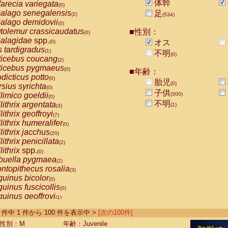
体幹
arecia variegata
(0)
alago senegalensis
足
(2)
(534)
alago demidovii
(0)
tolemur crassicaudatus
■性別：
(0)
alagidae
spp.
オス
(0)
s tardigradus
(1)
不明
(0)
ticebus coucang
(2)
ticebus pygmaeus
(0)
■年齢：
dicticus potto
(0)
胎児
(0)
rsius syrichta
(0)
子供
limico goeldii
(300)
(0)
不明
lithrix argentata
(1)
(3)
lithrix geoffroyi
(7)
lithrix humeralifer
(0)
lithrix jacchus
(20)
lithrix penicillata
(2)
lithrix
spp.
(0)
buella pygmaea
(2)
ntopithecus rosalia
(3)
uinus bicolor
(0)
uinus fuscicollis
(0)
uinus geoffroyi
(1)
uinus imperator
(0)
-534 件中 1 件から 100 件を表示中 >
[次の100件]
uinus labiatus
(0)
guinus leucopus
性別：M
年齢：Juvenile
(4)