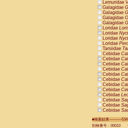
Lemuridae
V
Galagidae
G
Galagidae
G
Galagidae
O
Galagidae
G
Loridae
Lori
Loridae
Nyc
Loridae
Nyc
Loridae
Pero
Tarsiidae
Ta
Cebidae
Cal
Cebidae
Cal
Cebidae
Cal
Cebidae
Cal
Cebidae
Cal
Cebidae
Cal
Cebidae
Cal
Cebidae
Ce
Cebidae
Leo
Cebidae
Sag
Cebidae
Sag
Cebidae
Sag
Cebidae
Sag
■検索結果----------
Cebidae
Sag
Cebidae
Sa
剖検番号：00010