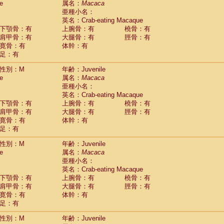
e
属名：
Macaca
idae
Macaca assamensis
(0)
亜種小名：
idae
Macaca brunnescens
(0)
英名：Crab-eating Macaque
idae
Macaca cyclopis
(6)
下顎骨：有
上腕骨：有
橈骨：有
idae
Macaca fascicularis
(135)
肩甲骨：有
大腿骨：有
脛骨：有
idae
Macaca fuscaca fuscata
(80)
寛骨：有
体幹：有
idae
Macaca fuscata yakui
(85)
足：有
idae
Macaca fuscata
hybrid
(0)
idae
性別：M
Macaca maura
年齢：Juvenile
(1)
e
属名：
Macaca
idae
Macaca mulatta
(45)
亜種小名：
idae
Macaca nemestrina
(3)
英名：Crab-eating Macaque
idae
Macaca nigra
(1)
下顎骨：有
上腕骨：有
橈骨：有
idae
Macaca radiata
(7)
肩甲骨：有
大腿骨：有
脛骨：有
idae
Macaca silenus
(0)
寛骨：有
体幹：有
idae
Macaca sinica
(0)
足：有
idae
Macaca sylvanus
(2)
idae
Macaca thibetana
性別：M
年齢：Juvenile
(0)
idae
Macaca tonkeana
e
属名：
Macaca
(0)
idae
Macaca
hybrid
亜種小名：
(1)
idae
Macaca
spp.
英名：Crab-eating Macaque
(0)
idae
Allenopithecus nigroviridis
下顎骨：有
上腕骨：有
橈骨：有
(0)
idae
肩甲骨：有
Cercopithecus ascanius
大腿骨：有
脛骨：有
(2)
寛骨：有
体幹：有
idae
Cercopithecus ascanius schmidti
(0)
足：有
idae
Cercopithecus cephus
(1)
idae
Cercopithecus diana
(0)
性別：M
年齢：Juvenile
idae
Cercopithecus hamlyni
(0)