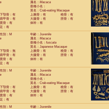
e
guinus midas
属名：
Macaca
(0)
亜種小名：
guinus mystax
(1)
英名：Crab-eating Macaque
uinus nigricollis
(13)
下顎骨：有
上腕骨：有
橈骨：有
guinus oedipus
(19)
肩甲骨：有
大腿骨：有
脛骨：有
uinus weddelli
(0)
寛骨：有
体幹：有
guinus
spp.
(0)
足：有
us trivirgatus
(3)
us albifrons
(1)
性別：M
年齢：Juvenile
us apella
e
(6)
属名：
Macaca
bus capucinus
亜種小名：
fuscata
(0)
us nigrivittatus
英名：Japanese Macaque
(1)
bus
spp.
下顎骨：無
上腕骨：有
橈骨：有
(0)
miri boliviensis
肩甲骨：有
大腿骨：有
脛骨：有
(0)
miri sciureus
寛骨：有
体幹：有
(7)
足：有
uatta caraya
(0)
uatta fusca
(1)
性別：M
年齢：Juvenile
uatta seniculus
(1)
e
属名：
Macaca
uatta
spp.
(0)
亜種小名：
les belzebuth
(0)
英名：Crab-eating Macaque
les geoffroyi
(3)
下顎骨：有
上腕骨：有
橈骨：有
les paniscus
(3)
肩甲骨：有
大腿骨：有
脛骨：有
les
spp.
寛骨：有
(0)
体幹：有
othrix lagothricha
足：有
(5)
othrix lagothricha cana
(0)
性別：M
年齢：Juvenile
Cacajao calvus rubicundus
(1)