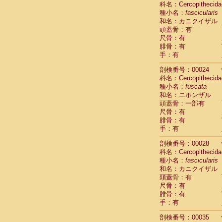
科名：Cercopithecida
Cebidae
Sa
種小名：
fascicularis
Cebidae
Sa
和名：カニクイザル
Cebidae
Sag
頭蓋骨：有
Cebidae
Sa
尺骨：有
Cebidae
Sag
腓骨：有
Cebidae
Sa
手：有
Cebidae
Aot
Cebidae
Ceb
剖検番号：00024
Cebidae
Ceb
科名：Cercopithecida
Cebidae
Ce
種小名：
fuscata
Cebidae
Ceb
和名：ニホンザル
Cebidae
Ce
頭蓋骨：一部有
Cebidae
Sai
尺骨：有
腓骨：有
Cebidae
Sai
手：有
Atelidae
Alo
Atelidae
Alo
剖検番号：00028
Atelidae
Alo
科名：Cercopithecida
Atelidae
Alo
種小名：
fascicularis
Atelidae
Ate
和名：カニクイザル
Atelidae
Ate
頭蓋骨：有
Atelidae
Ate
尺骨：有
Atelidae
Ate
腓骨：有
Atelidae
Lag
手：有
Atelidae
Lag
剖検番号：00035
Pitheciidae