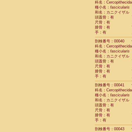
科名：Cercopithecida
Pitheciidae
種小名：
fascicularis
Pitheciidae
和名：カニクイザル
Pitheciidae
頭蓋骨：有
Pitheciidae
尺骨：有
Pitheciidae
腓骨：有
Pitheciidae
手：有
Pitheciidae
Pitheciidae
剖検番号：00040
Cercopithec
科名：Cercopithecida
Cercopithec
種小名：
fascicularis
和名：カニクイザル
Cercopithec
頭蓋骨：有
Cercopithec
尺骨：有
Cercopithec
腓骨：有
Cercopithec
手：有
Cercopithec
Cercopithec
剖検番号：00041
Cercopithec
科名：Cercopithecida
Cercopithec
種小名：
fascicularis
Cercopithec
和名：カニクイザル
Cercopithec
頭蓋骨：有
Cercopithec
尺骨：有
Cercopithec
腓骨：有
Cercopithec
手：有
Cercopithec
剖検番号：00043
Cercopithec