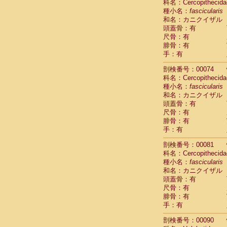
科名：Cercopithecida
Cercopithec
種小名：
fascicularis
Cercopithec
和名：カニクイザル
Cercopithec
頭蓋骨：有
Cercopithec
尺骨：有
Cercopithec
腓骨：有
手：有
Cercopithec
Hylobatida
剖検番号：00074
Hylobatida
科名：Cercopithecida
Hylobatida
種小名：
fascicularis
Hylobatida
和名：カニクイザル
Hylobatida
頭蓋骨：有
Hylobatida
尺骨：有
Hylobatida
腓骨：有
Hylobatida
手：有
Hylobatida
剖検番号：00081
Hylobatida
科名：Cercopithecida
Hylobatida
種小名：
fascicularis
Hominidae
和名：カニクイザル
Hominidae
頭蓋骨：有
Hominidae
G
尺骨：有
Hominidae
G
腓骨：有
Primates mis
手：有
Scandentia
Scandentia
剖検番号：00090