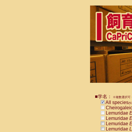
■学名：
※複数選択可・
All species
(5
Cheirogalei
Lemuridae
E
Lemuridae
E
Lemuridae
E
Lemuridae
L