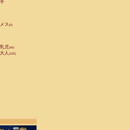
手
メス
(0)
乳児
(46)
大人
(185)