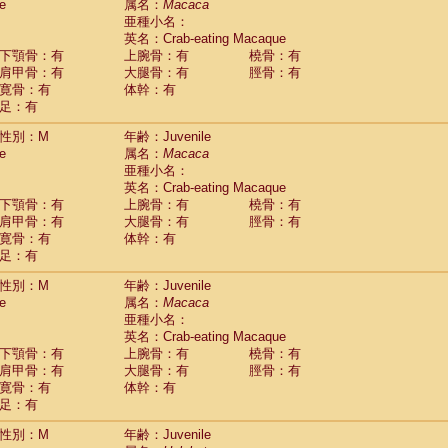
(0)
e
属名：
Macaca
idae
Trachypithecus francoisi
亜種小名：
(0)
idae
Trachypithecus obscurus
英名：Crab-eating Macaque
(1)
idae
Trachypithecus pileatus
下顎骨：有
上腕骨：有
橈骨：有
(0)
idae
Colobinae
spp.
肩甲骨：有
大腿骨：有
脛骨：有
(0)
idae
Presbytesinae
spp.
寛骨：有
体幹：有
(0)
idae
足：有
Cercopithecidae
spp.
(0)
e
Hoolock hoolock
(0)
性別：M
年齢：Juvenile
e
Hylobates agilis
(1)
e
属名：
Macaca
e
Hylobates klossii
(0)
亜種小名：
e
Hylobates lar
(10)
英名：Crab-eating Macaque
e
Hylobates moloch
(0)
下顎骨：有
上腕骨：有
橈骨：有
e
Hylobates muelleri
(0)
肩甲骨：有
大腿骨：有
脛骨：有
e
Hylobates pileatus
(2)
寛骨：有
体幹：有
e
Hylobates
spp.
足：有
(0)
e
Hylobates
hybrid
(0)
性別：M
年齢：Juvenile
e
Nomascus concolor
(0)
e
属名：
Macaca
e
Symphalangus syndactylus
(0)
亜種小名：
Pongo pygmaeus
(0)
英名：Crab-eating Macaque
Pan troglodytes
(1)
下顎骨：有
上腕骨：有
橈骨：有
orilla gorilla beringei
(0)
肩甲骨：有
大腿骨：有
脛骨：有
orilla gorilla gorilla
(0)
寛骨：有
体幹：有
c.
(0)
足：有
Dendrogale melanura
(0)
Ptilocercus lowii
性別：M
年齢：Juvenile
(0)