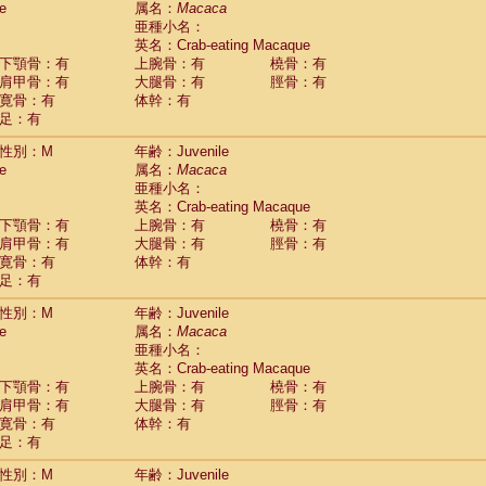
e
属名：
Macaca
Callicebus cupreus
(0)
亜種小名：
Callicebus donacophilus
(0)
英名：Crab-eating Macaque
Callicebus moloch
(0)
下顎骨：有
上腕骨：有
橈骨：有
Callicebus torquatus
(0)
肩甲骨：有
大腿骨：有
脛骨：有
Callicebus
spp.
(0)
寛骨：有
体幹：有
Chiropotes satanas
(1)
足：有
Pithecia monachus
(3)
Pithecia pithecia
性別：M
年齢：Juvenile
(0)
idae
Cercocebus agilis
e
属名：
Macaca
(0)
idae
Cercocebus galeritus chrysogaster
亜種小名：
(0)
idae
Cercocebus torquatus atys
英名：Crab-eating Macaque
(0)
下顎骨：有
上腕骨：有
橈骨：有
idae
Cercocebus torquatus lunulatus
(0)
肩甲骨：有
大腿骨：有
脛骨：有
idae
Cercocebus torquatus torquatus
(0)
寛骨：有
体幹：有
idae
Cercocebus
hybrid
(0)
足：有
idae
Cercocebus
spp.
(0)
idae
Lophocebus albigena
(0)
性別：M
年齢：Juvenile
idae
Papio anubis
(0)
e
属名：
Macaca
idae
Papio cynocephalus
(4)
亜種小名：
idae
Papio hamadryas
英名：Crab-eating Macaque
(0)
idae
Papio papio
下顎骨：有
上腕骨：有
橈骨：有
(0)
idae
Papio
spp.
肩甲骨：有
大腿骨：有
脛骨：有
(0)
idae
Mandrillus leucophaeus
寛骨：有
体幹：有
(2)
idae
Mandrillus sphinx
足：有
(0)
idae
Theropithecus gelada
(1)
性別：M
年齢：Juvenile
idae
Macaca arctoides
(1)