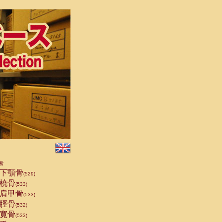
索
下顎骨
(529)
橈骨
(533)
肩甲骨
(533)
脛骨
(532)
寛骨
(533)