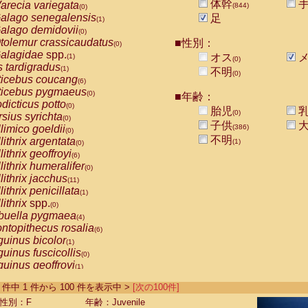
体幹
arecia variegata
(844)
(0)
alago senegalensis
足
(1)
alago demidovii
(0)
tolemur crassicaudatus
■性別：
(0)
alagidae
spp.
オス
メ
(1)
(0)
s tardigradus
(1)
不明
(0)
ticebus coucang
(6)
ticebus pygmaeus
(0)
■年齢：
dicticus potto
(0)
胎児
乳
(0)
rsius syrichta
(0)
子供
大
limico goeldii
(386)
(0)
不明
lithrix argentata
(1)
(0)
lithrix geoffroyi
(6)
lithrix humeralifer
(0)
lithrix jacchus
(11)
lithrix penicillata
(1)
lithrix
spp.
(0)
buella pygmaea
(4)
ntopithecus rosalia
(6)
uinus bicolor
(1)
uinus fuscicollis
(0)
uinus geoffroyi
(1)
uinus imperator
(0)
-844 件中 1 件から 100 件を表示中 >
[次の100件]
uinus labiatus
(0)
guinus leucopus
性別：F
年齢：Juvenile
(2)