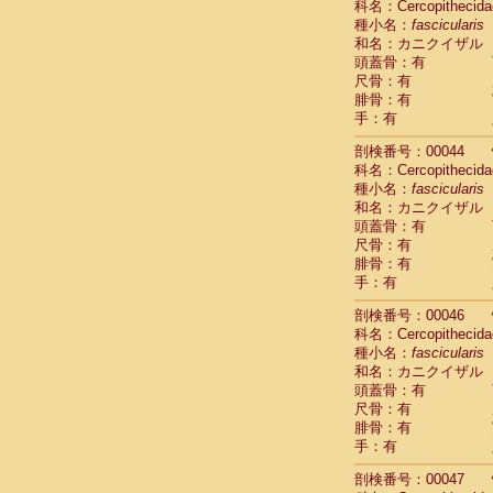
科名：Cercopithecida
Cercopithec
種小名：
fascicularis
Cercopithec
和名：カニクイザル
Cercopithec
頭蓋骨：有
Cercopithec
尺骨：有
Cercopithec
腓骨：有
Cercopithec
手：有
Cercopithec
剖検番号：00044
Cercopithec
科名：Cercopithecida
Cercopithec
種小名：
fascicularis
Cercopithec
和名：カニクイザル
Cercopithec
頭蓋骨：有
Cercopithec
尺骨：有
Cercopithec
腓骨：有
Cercopithec
手：有
Cercopithec
Cercopithec
剖検番号：00046
Cercopithec
科名：Cercopithecida
種小名：
Cercopithec
fascicularis
和名：カニクイザル
Cercopithec
頭蓋骨：有
Cercopithec
尺骨：有
Cercopithec
腓骨：有
Cercopithec
手：有
Cercopithec
Cercopithec
剖検番号：00047
Cercopithec