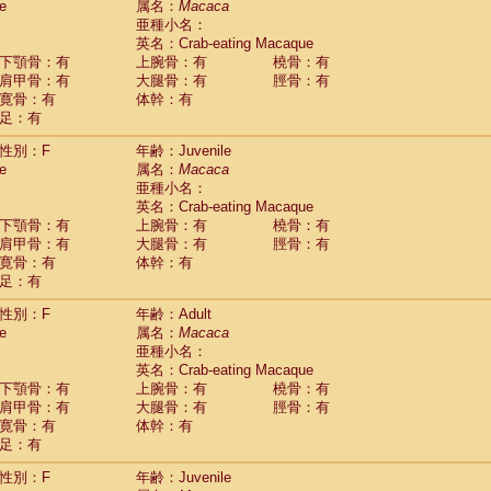
e
属名：
Macaca
idae
Cercopithecus lhoesti
(1)
亜種小名：
idae
Cercopithecus mitis
(1)
英名：Crab-eating Macaque
idae
Cercopithecus mitis doggetti
(1)
下顎骨：有
上腕骨：有
橈骨：有
idae
Cercopithecus mitis albogularis
肩甲骨：有
大腿骨：有
脛骨：有
(0)
idae
Cercopithecus mona
寛骨：有
体幹：有
(3)
idae
Cercopithecus neglectus
足：有
(1)
idae
Cercopithecus nigroviridis
(0)
性別：F
年齢：Juvenile
idae
Cercopithecus petaurista buettikoferi
(0)
e
属名：
Macaca
idae
Cercopithecus
spp.
(0)
亜種小名：
idae
Chlorocebus aethiops
(3)
英名：Crab-eating Macaque
idae
Chlorocebus pygerythrus cynosuros
(0)
下顎骨：有
上腕骨：有
橈骨：有
idae
Erythrocebus patas
(30)
肩甲骨：有
大腿骨：有
脛骨：有
idae
Miopithecus talapoin
(1)
寛骨：有
体幹：有
idae
Cercopithecinae
spp.
(0)
足：有
idae
Colobus angolensis
(0)
idae
Colobus guereza
性別：F
年齢：Adult
(0)
idae
Colobus polykomos
e
属名：
Macaca
(0)
idae
Piliocolobus badius
亜種小名：
(0)
英名：Crab-eating Macaque
idae
Kasi senex vetulus
(1)
下顎骨：有
上腕骨：有
橈骨：有
idae
Kasi senex
(1)
肩甲骨：有
大腿骨：有
脛骨：有
idae
Nasalis larvatus
(0)
寛骨：有
体幹：有
idae
Presbytes melalophos
(0)
足：有
idae
Pygathrix nemaeus
(0)
idae
Semnopithecus entellus
(15)
性別：F
年齢：Juvenile
idae
Trachypithecus cristatus