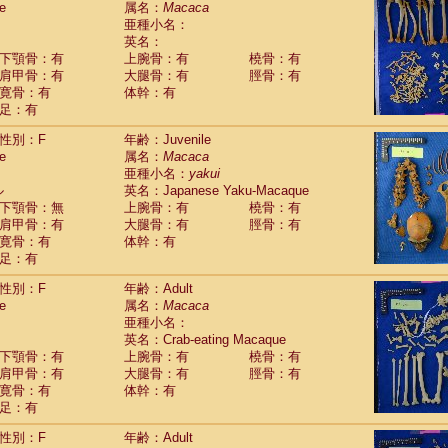
e
属名：
Macaca
Callicebus cupreus
(2)
亜種小名：
Callicebus donacophilus
(0)
英名：
Callicebus moloch
(0)
下顎骨：有
上腕骨：有
橈骨：有
Callicebus torquatus
(0)
肩甲骨：有
大腿骨：有
脛骨：有
Callicebus
spp.
(0)
寛骨：有
体幹：有
Chiropotes satanas
(1)
足：有
Pithecia monachus
(0)
Pithecia pithecia
性別：F
年齢：Juvenile
(0)
idae
Cercocebus agilis
e
属名：
Macaca
(0)
idae
Cercocebus galeritus chrysogaster
亜種小名：
yakui
(0)
ル
idae
Cercocebus torquatus atys
英名：Japanese Yaku-Macaque
(0)
下顎骨：無
上腕骨：有
橈骨：有
idae
Cercocebus torquatus lunulatus
(1)
肩甲骨：有
大腿骨：有
脛骨：有
idae
Cercocebus torquatus torquatus
(0)
寛骨：有
体幹：有
idae
Cercocebus
hybrid
(2)
足：有
idae
Cercocebus
spp.
(0)
idae
Lophocebus albigena
(0)
性別：F
年齢：Adult
idae
Papio anubis
(0)
e
属名：
Macaca
idae
Papio cynocephalus
(7)
亜種小名：
idae
Papio hamadryas
英名：Crab-eating Macaque
(1)
idae
Papio papio
下顎骨：有
上腕骨：有
橈骨：有
(0)
idae
Papio
spp.
肩甲骨：有
大腿骨：有
脛骨：有
(0)
idae
Mandrillus leucophaeus
寛骨：有
体幹：有
(0)
idae
Mandrillus sphinx
足：有
(0)
idae
Theropithecus gelada
(0)
性別：F
年齢：Adult
idae
Macaca arctoides
(3)