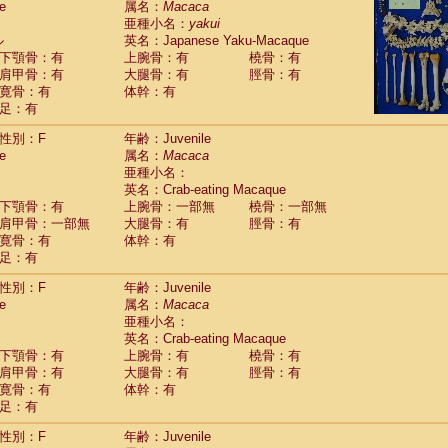
e
属名：
Macaca
idae
Macaca assamensis
(1)
亜種小名：
yakui
idae
Macaca brunnescens
(0)
ル
英名：Japanese Yaku-Macaque
idae
Macaca cyclopis
(17)
下顎骨：有
上腕骨：有
橈骨：有
idae
Macaca fascicularis
(313)
肩甲骨：有
大腿骨：有
脛骨：有
idae
Macaca fuscaca fuscata
(108)
寛骨：有
体幹：有
idae
Macaca fuscata yakui
(99)
足：有
idae
Macaca fuscata
hybrid
(1)
idae
性別：F
Macaca maura
年齢：Juvenile
(3)
e
属名：
Macaca
idae
Macaca mulatta
(55)
亜種小名：
idae
Macaca nemestrina
(3)
英名：Crab-eating Macaque
idae
Macaca nigra
(0)
下顎骨：有
上腕骨：一部無
橈骨：一部無
idae
Macaca radiata
(27)
肩甲骨：一部無
大腿骨：有
脛骨：有
idae
Macaca silenus
(0)
寛骨：有
体幹：有
idae
Macaca sinica
(1)
足：有
idae
Macaca sylvanus
(0)
idae
Macaca thibetana
性別：F
年齢：Juvenile
(0)
idae
Macaca tonkeana
e
属名：
Macaca
(0)
idae
Macaca
hybrid
亜種小名：
(1)
idae
Macaca
spp.
英名：Crab-eating Macaque
(0)
idae
Allenopithecus nigroviridis
下顎骨：有
上腕骨：有
橈骨：有
(0)
idae
肩甲骨：有
Cercopithecus ascanius
大腿骨：有
脛骨：有
(1)
寛骨：有
体幹：有
idae
Cercopithecus ascanius schmidti
(0)
足：有
idae
Cercopithecus cephus
(0)
idae
Cercopithecus diana
(0)
性別：F
年齢：Juvenile
idae
Cercopithecus hamlyni
(0)