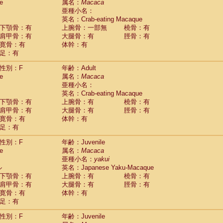
(0)
e
属名：
Macaca
idae
Trachypithecus francoisi
亜種小名：
(0)
idae
Trachypithecus obscurus
英名：Crab-eating Macaque
(4)
idae
Trachypithecus pileatus
下顎骨：有
上腕骨：一部無
橈骨：有
(0)
idae
Colobinae
spp.
肩甲骨：有
大腿骨：有
脛骨：有
(0)
idae
Presbytesinae
spp.
寛骨：有
体幹：有
(0)
idae
足：有
Cercopithecidae
spp.
(0)
e
Hoolock hoolock
(1)
性別：F
年齢：Adult
e
Hylobates agilis
(0)
e
属名：
Macaca
e
Hylobates klossii
(0)
亜種小名：
e
Hylobates lar
(9)
英名：Crab-eating Macaque
e
Hylobates moloch
(2)
下顎骨：有
上腕骨：有
橈骨：有
e
Hylobates muelleri
(0)
肩甲骨：有
大腿骨：有
脛骨：有
e
Hylobates pileatus
(3)
寛骨：有
体幹：有
e
Hylobates
spp.
足：有
(3)
e
Hylobates
hybrid
(0)
性別：F
年齢：Juvenile
e
Nomascus concolor
(0)
e
属名：
Macaca
e
Symphalangus syndactylus
(1)
亜種小名：
yakui
Pongo pygmaeus
(0)
ル
英名：Japanese Yaku-Macaque
Pan troglodytes
(0)
下顎骨：有
上腕骨：有
橈骨：有
orilla gorilla beringei
(0)
肩甲骨：有
大腿骨：有
脛骨：有
orilla gorilla gorilla
(0)
寛骨：有
体幹：有
c.
(0)
足：有
Dendrogale melanura
(0)
Ptilocercus lowii
性別：F
年齢：Juvenile
(0)