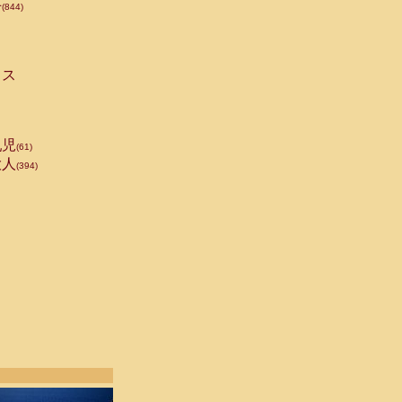
手
(844)
ス
児
(61)
人
(394)