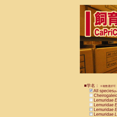
■学名：
※複数選択可・
All species
(8
Cheirogalei
Lemuridae
E
Lemuridae
E
Lemuridae
E
Lemuridae
L