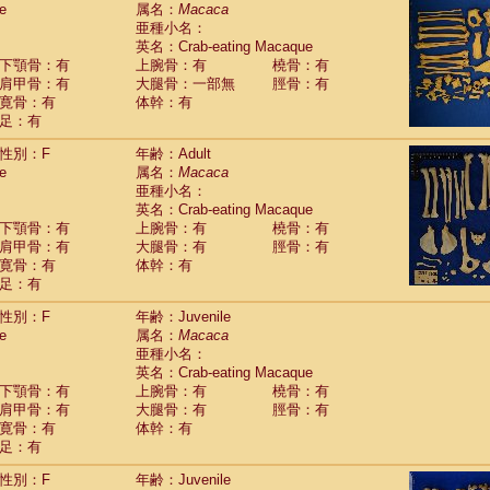
e
guinus midas
属名：
Macaca
(0)
亜種小名：
guinus mystax
(2)
英名：Crab-eating Macaque
uinus nigricollis
(22)
下顎骨：有
上腕骨：有
橈骨：有
guinus oedipus
(12)
肩甲骨：有
大腿骨：一部無
脛骨：有
uinus weddelli
(0)
寛骨：有
体幹：有
guinus
spp.
(0)
足：有
us trivirgatus
(2)
us albifrons
(2)
性別：F
年齢：Adult
us apella
e
(2)
属名：
Macaca
bus capucinus
亜種小名：
(1)
us nigrivittatus
英名：Crab-eating Macaque
(0)
bus
spp.
下顎骨：有
上腕骨：有
橈骨：有
(0)
miri boliviensis
肩甲骨：有
大腿骨：有
脛骨：有
(0)
miri sciureus
寛骨：有
体幹：有
(14)
足：有
uatta caraya
(0)
uatta fusca
(0)
性別：F
年齢：Juvenile
uatta seniculus
(0)
e
属名：
Macaca
uatta
spp.
(1)
亜種小名：
les belzebuth
(0)
英名：Crab-eating Macaque
les geoffroyi
(2)
下顎骨：有
上腕骨：有
橈骨：有
les paniscus
(7)
肩甲骨：有
大腿骨：有
脛骨：有
les
spp.
寛骨：有
(0)
体幹：有
othrix lagothricha
足：有
(3)
othrix lagothricha cana
(0)
性別：F
年齢：Juvenile
Cacajao calvus rubicundus
(0)