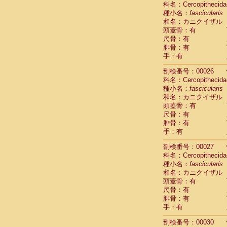
科名：Cercopithecida
Cebidae
Sa
種小名：
fascicularis
Cebidae
Sa
和名：カニクイザル
Cebidae
Sag
頭蓋骨：有
Cebidae
Sa
尺骨：有
Cebidae
Sag
腓骨：有
Cebidae
Sa
手：有
Cebidae
Aot
Cebidae
Ceb
剖検番号：00026
Cebidae
Ceb
科名：Cercopithecida
Cebidae
Ce
種小名：
fascicularis
Cebidae
Ceb
和名：カニクイザル
Cebidae
Ce
頭蓋骨：有
Cebidae
Sai
尺骨：有
腓骨：有
Cebidae
Sai
手：有
Atelidae
Alo
Atelidae
Alo
剖検番号：00027
Atelidae
Alo
科名：Cercopithecida
Atelidae
Alo
種小名：
fascicularis
Atelidae
Ate
和名：カニクイザル
Atelidae
Ate
頭蓋骨：有
Atelidae
Ate
尺骨：有
Atelidae
Ate
腓骨：有
Atelidae
Lag
手：有
Atelidae
Lag
剖検番号：00030
Pitheciidae