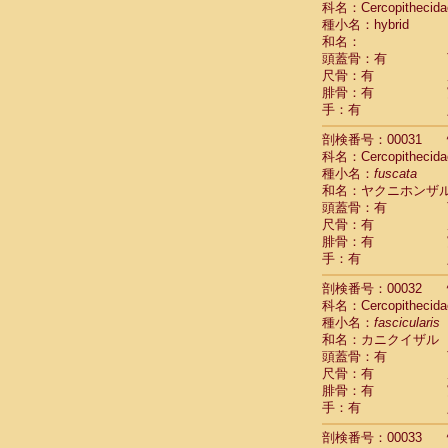
科名：Cercopithecida
Pitheciidae
種小名：hybrid
Pitheciidae
和名：
Pitheciidae
頭蓋骨：有
Pitheciidae
尺骨：有
Pitheciidae
腓骨：有
Pitheciidae
手：有
Pitheciidae
Pitheciidae
剖検番号：00031
Cercopithec
科名：Cercopithecida
Cercopithec
種小名：
fuscata
和名：ヤクニホンザ
Cercopithec
頭蓋骨：有
Cercopithec
尺骨：有
Cercopithec
腓骨：有
Cercopithec
手：有
Cercopithec
Cercopithec
剖検番号：00032
Cercopithec
科名：Cercopithecida
Cercopithec
種小名：
fascicularis
Cercopithec
和名：カニクイザル
Cercopithec
頭蓋骨：有
Cercopithec
尺骨：有
Cercopithec
腓骨：有
Cercopithec
手：有
Cercopithec
剖検番号：00033
Cercopithec