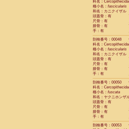
科名：Cercopithecida
Cercopithec
種小名：
fascicularis
Cercopithec
和名：カニクイザル
Cercopithec
頭蓋骨：有
Cercopithec
尺骨：有
Cercopithec
腓骨：有
手：有
Cercopithec
Hylobatida
剖検番号：00048
Hylobatida
科名：Cercopithecida
Hylobatida
種小名：
fascicularis
Hylobatida
和名：カニクイザル
Hylobatida
頭蓋骨：有
Hylobatida
尺骨：有
Hylobatida
腓骨：有
Hylobatida
手：有
Hylobatida
剖検番号：00050
Hylobatida
科名：Cercopithecida
Hylobatida
種小名：
fuscata
Hominidae
和名：ヤクニホンザ
Hominidae
頭蓋骨：有
Hominidae
G
尺骨：有
Hominidae
G
腓骨：有
Primates mis
手：有
Scandentia
Scandentia
剖検番号：00053