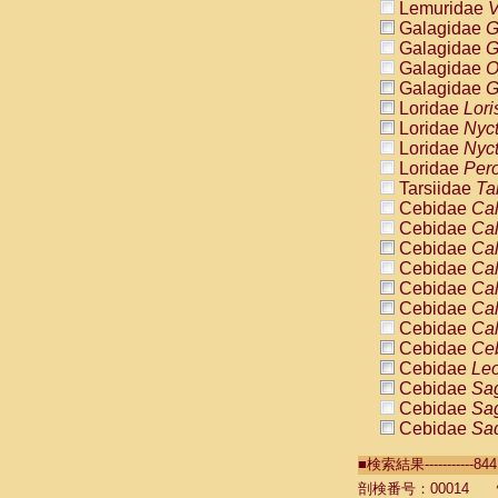
Lemuridae
V
Galagidae
G
Galagidae
G
Galagidae
O
Galagidae
G
Loridae
Lori
Loridae
Nyc
Loridae
Nyc
Loridae
Pero
Tarsiidae
Ta
Cebidae
Cal
Cebidae
Cal
Cebidae
Cal
Cebidae
Cal
Cebidae
Cal
Cebidae
Cal
Cebidae
Cal
Cebidae
Ce
Cebidae
Leo
Cebidae
Sag
Cebidae
Sag
Cebidae
Sag
Cebidae
Sag
■検索結果----------
Cebidae
Sag
Cebidae
Sa
剖検番号：00014