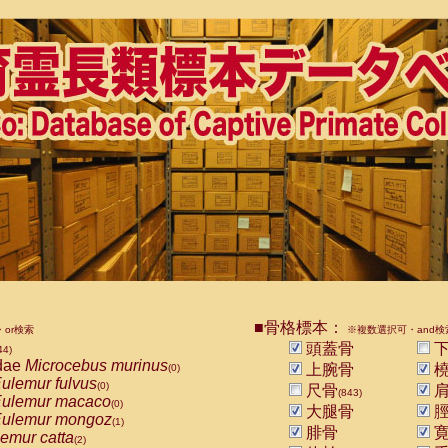
■骨格標本：
or検索
※複数選択可・and検
頭蓋骨
下
44)
dae
Microcebus murinus
上腕骨
橈
(0)
ulemur fulvus
(0)
尺骨
肩
(843)
ulemur macaco
(0)
大腿骨
脛
ulemur mongoz
(1)
腓骨
寛
emur catta
(2)