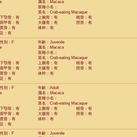
e
属名：
Macaca
idae
Cercopithecus lhoesti
(1)
亜種小名：
idae
Cercopithecus mitis
(1)
英名：Crab-eating Macaque
idae
Cercopithecus mitis doggetti
(1)
下顎骨：有
上腕骨：有
橈骨：有
idae
Cercopithecus mitis albogularis
肩甲骨：有
大腿骨：有
脛骨：有
(0)
idae
Cercopithecus mona
寛骨：有
体幹：有
(3)
idae
Cercopithecus neglectus
足：有
(1)
idae
Cercopithecus nigroviridis
(0)
性別：F
年齢：Juvenile
idae
Cercopithecus petaurista buettikoferi
(0)
e
属名：
Macaca
idae
Cercopithecus
spp.
(0)
亜種小名：
idae
Chlorocebus aethiops
(4)
英名：Crab-eating Macaque
idae
Chlorocebus pygerythrus cynosuros
(0)
下顎骨：有
上腕骨：有
橈骨：有
idae
Erythrocebus patas
(30)
肩甲骨：有
大腿骨：有
脛骨：有
idae
Miopithecus talapoin
(1)
寛骨：有
体幹：有
idae
Cercopithecinae
spp.
(0)
足：有
idae
Colobus angolensis
(0)
idae
Colobus guereza
性別：F
年齢：Adult
(0)
idae
Colobus polykomos
e
属名：
Macaca
(0)
idae
Piliocolobus badius
亜種小名：
(0)
英名：Crab-eating Macaque
idae
Kasi senex vetulus
(1)
下顎骨：有
上腕骨：有
橈骨：有
idae
Kasi senex
(1)
肩甲骨：有
大腿骨：有
脛骨：有
idae
Nasalis larvatus
(0)
寛骨：有
体幹：有
idae
Presbytes melalophos
(0)
足：有
idae
Pygathrix nemaeus
(0)
idae
Semnopithecus entellus
(15)
性別：F
年齢：Juvenile
idae
Trachypithecus cristatus