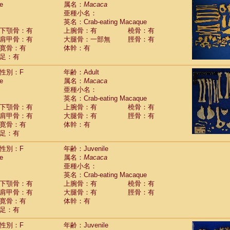
e
guinus midas
属名：
Macaca
(0)
亜種小名：
guinus mystax
(2)
英名：Crab-eating Macaque
uinus nigricollis
(22)
下顎骨：有
上腕骨：有
橈骨：有
guinus oedipus
(12)
肩甲骨：有
大腿骨：一部無
脛骨：有
uinus weddelli
(0)
寛骨：有
体幹：有
guinus
spp.
(0)
足：有
us trivirgatus
(2)
us albifrons
(2)
性別：F
年齢：Adult
us apella
e
(2)
属名：
Macaca
bus capucinus
亜種小名：
(1)
us nigrivittatus
英名：Crab-eating Macaque
(0)
bus
spp.
下顎骨：有
上腕骨：有
橈骨：有
(0)
miri boliviensis
肩甲骨：有
大腿骨：有
脛骨：有
(0)
miri sciureus
寛骨：有
体幹：有
(14)
足：有
uatta caraya
(0)
uatta fusca
(0)
性別：F
年齢：Juvenile
uatta seniculus
(0)
e
属名：
Macaca
uatta
spp.
(1)
亜種小名：
les belzebuth
(0)
英名：Crab-eating Macaque
les geoffroyi
(2)
下顎骨：有
上腕骨：有
橈骨：有
les paniscus
(7)
肩甲骨：有
大腿骨：有
脛骨：有
les
spp.
寛骨：有
(0)
体幹：有
othrix lagothricha
足：有
(3)
othrix lagothricha cana
(0)
性別：F
年齢：Juvenile
Cacajao calvus rubicundus
(0)