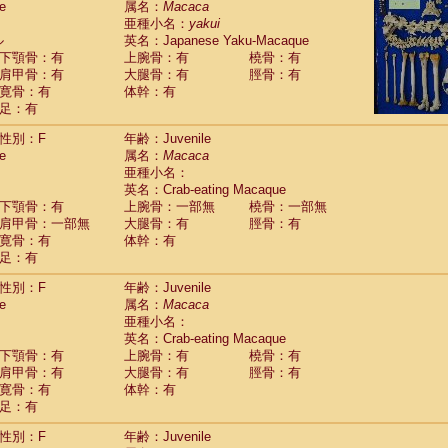
e
属名：
Macaca
idae
Macaca assamensis
(1)
亜種小名：
yakui
idae
Macaca brunnescens
(0)
ル
英名：Japanese Yaku-Macaque
idae
Macaca cyclopis
(17)
下顎骨：有
上腕骨：有
橈骨：有
idae
Macaca fascicularis
(317)
肩甲骨：有
大腿骨：有
脛骨：有
idae
Macaca fuscaca fuscata
(109)
寛骨：有
体幹：有
idae
Macaca fuscata yakui
(99)
足：有
idae
Macaca fuscata
hybrid
(1)
idae
性別：F
Macaca maura
年齢：Juvenile
(3)
e
属名：
Macaca
idae
Macaca mulatta
(56)
亜種小名：
idae
Macaca nemestrina
(3)
英名：Crab-eating Macaque
idae
Macaca nigra
(0)
下顎骨：有
上腕骨：一部無
橈骨：一部無
idae
Macaca radiata
(27)
肩甲骨：一部無
大腿骨：有
脛骨：有
idae
Macaca silenus
(0)
寛骨：有
体幹：有
idae
Macaca sinica
(1)
足：有
idae
Macaca sylvanus
(0)
idae
Macaca thibetana
性別：F
年齢：Juvenile
(0)
idae
Macaca tonkeana
e
属名：
Macaca
(0)
idae
Macaca
hybrid
亜種小名：
(1)
idae
Macaca
spp.
英名：Crab-eating Macaque
(0)
idae
Allenopithecus nigroviridis
下顎骨：有
上腕骨：有
橈骨：有
(0)
idae
肩甲骨：有
Cercopithecus ascanius
大腿骨：有
脛骨：有
(1)
寛骨：有
体幹：有
idae
Cercopithecus ascanius schmidti
(0)
足：有
idae
Cercopithecus cephus
(0)
idae
Cercopithecus diana
(0)
性別：F
年齢：Juvenile
idae
Cercopithecus hamlyni
(0)