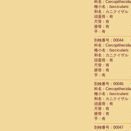
科名：Cercopithecida
Cercopithec
種小名：
fascicularis
Cercopithec
和名：カニクイザル
Cercopithec
頭蓋骨：有
Cercopithec
尺骨：有
Cercopithec
腓骨：有
Cercopithec
手：有
Cercopithec
剖検番号：00044
Cercopithec
科名：Cercopithecida
Cercopithec
種小名：
fascicularis
Cercopithec
和名：カニクイザル
Cercopithec
頭蓋骨：有
Cercopithec
尺骨：有
Cercopithec
腓骨：有
Cercopithec
手：有
Cercopithec
Cercopithec
剖検番号：00046
Cercopithec
科名：Cercopithecida
種小名：
Cercopithec
fascicularis
和名：カニクイザル
Cercopithec
頭蓋骨：有
Cercopithec
尺骨：有
Cercopithec
腓骨：有
Cercopithec
手：有
Cercopithec
Cercopithec
剖検番号：00047
Cercopithec