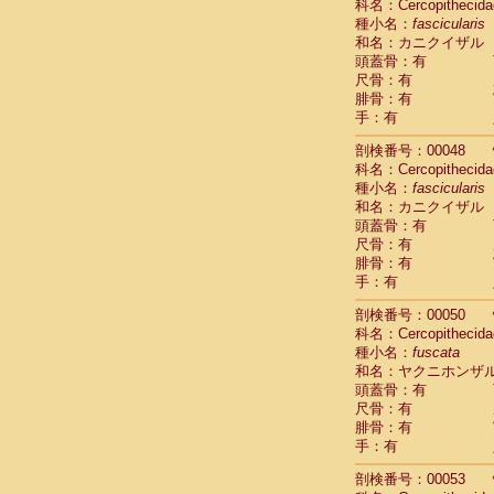
科名：Cercopithecida
Cercopithec
種小名：
fascicularis
Cercopithec
和名：カニクイザル
Cercopithec
頭蓋骨：有
Cercopithec
尺骨：有
Cercopithec
腓骨：有
手：有
Cercopithec
Hylobatida
剖検番号：00048
Hylobatida
科名：Cercopithecida
Hylobatida
種小名：
fascicularis
Hylobatida
和名：カニクイザル
Hylobatida
頭蓋骨：有
Hylobatida
尺骨：有
Hylobatida
腓骨：有
Hylobatida
手：有
Hylobatida
剖検番号：00050
Hylobatida
科名：Cercopithecida
Hylobatida
種小名：
fuscata
Hominidae
和名：ヤクニホンザ
Hominidae
頭蓋骨：有
Hominidae
G
尺骨：有
Hominidae
G
腓骨：有
Primates mis
手：有
Scandentia
Scandentia
剖検番号：00053