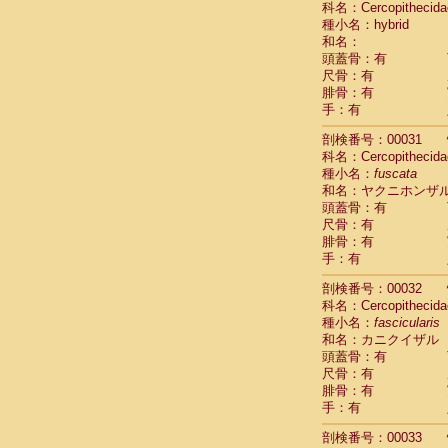
科名：Cercopithecida
Pitheciidae
種小名：hybrid
Pitheciidae
和名：
Pitheciidae
頭蓋骨：有
Pitheciidae
尺骨：有
Pitheciidae
腓骨：有
Pitheciidae
手：有
Pitheciidae
Pitheciidae
剖検番号：00031
Cercopithec
科名：Cercopithecida
Cercopithec
種小名：
fuscata
和名：ヤクニホンザ
Cercopithec
頭蓋骨：有
Cercopithec
尺骨：有
Cercopithec
腓骨：有
Cercopithec
手：有
Cercopithec
Cercopithec
剖検番号：00032
Cercopithec
科名：Cercopithecida
Cercopithec
種小名：
fascicularis
Cercopithec
和名：カニクイザル
Cercopithec
頭蓋骨：有
Cercopithec
尺骨：有
Cercopithec
腓骨：有
Cercopithec
手：有
Cercopithec
剖検番号：00033
Cercopithec