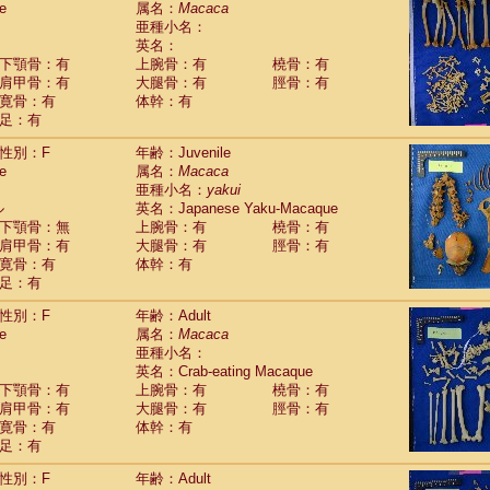
e
属名：
Macaca
Callicebus cupreus
(2)
亜種小名：
Callicebus donacophilus
(0)
英名：
Callicebus moloch
(0)
下顎骨：有
上腕骨：有
橈骨：有
Callicebus torquatus
(0)
肩甲骨：有
大腿骨：有
脛骨：有
Callicebus
spp.
(0)
寛骨：有
体幹：有
Chiropotes satanas
(1)
足：有
Pithecia monachus
(0)
Pithecia pithecia
性別：F
年齢：Juvenile
(0)
idae
Cercocebus agilis
e
属名：
Macaca
(0)
idae
Cercocebus galeritus chrysogaster
亜種小名：
yakui
(0)
ル
idae
Cercocebus torquatus atys
英名：Japanese Yaku-Macaque
(0)
下顎骨：無
上腕骨：有
橈骨：有
idae
Cercocebus torquatus lunulatus
(1)
肩甲骨：有
大腿骨：有
脛骨：有
idae
Cercocebus torquatus torquatus
(0)
寛骨：有
体幹：有
idae
Cercocebus
hybrid
(2)
足：有
idae
Cercocebus
spp.
(0)
idae
Lophocebus albigena
(0)
性別：F
年齢：Adult
idae
Papio anubis
(0)
e
属名：
Macaca
idae
Papio cynocephalus
(7)
亜種小名：
idae
Papio hamadryas
英名：Crab-eating Macaque
(1)
idae
Papio papio
下顎骨：有
上腕骨：有
橈骨：有
(0)
idae
Papio
spp.
肩甲骨：有
大腿骨：有
脛骨：有
(0)
idae
Mandrillus leucophaeus
寛骨：有
体幹：有
(0)
idae
Mandrillus sphinx
足：有
(0)
idae
Theropithecus gelada
(0)
性別：F
年齢：Adult
idae
Macaca arctoides
(3)