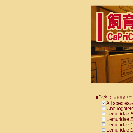
■学名：
※複数選択可・
All species
(8
Cheirogalei
Lemuridae
E
Lemuridae
E
Lemuridae
E
Lemuridae
L