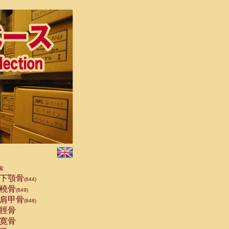
索
下顎骨
(844)
橈骨
(849)
肩甲骨
(848)
脛骨
寛骨