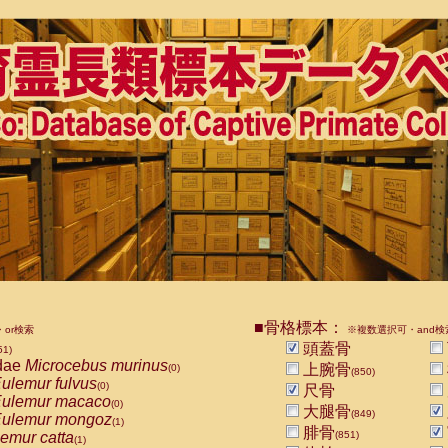
■骨格標本：
or検索
※複数選択可・and検
頭蓋骨
51)
dae
Microcebus murinus
上腕骨
(0)
(850)
ulemur fulvus
(0)
尺骨
ulemur macaco
(0)
大腿骨
(849)
ulemur mongoz
(1)
腓骨
emur catta
(851)
(1)