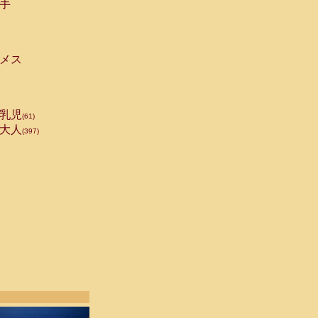
手
メス
乳児
(61)
大人
(397)