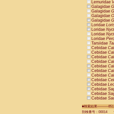
Lemuridae
V
Galagidae
G
Galagidae
G
Galagidae
O
Galagidae
G
Loridae
Lori
Loridae
Nyc
Loridae
Nyc
Loridae
Pero
Tarsiidae
Ta
Cebidae
Cal
Cebidae
Cal
Cebidae
Cal
Cebidae
Cal
Cebidae
Cal
Cebidae
Cal
Cebidae
Cal
Cebidae
Ce
Cebidae
Leo
Cebidae
Sag
Cebidae
Sag
Cebidae
Sag
Cebidae
Sag
■検索結果----------
Cebidae
Sag
Cebidae
Sa
剖検番号：00014