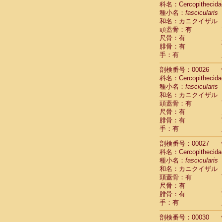
科名：Cercopithecida
Cebidae
Sa
種小名：
fascicularis
Cebidae
Sa
和名：カニクイザル
Cebidae
Sag
頭蓋骨：有
Cebidae
Sa
尺骨：有
Cebidae
Sag
腓骨：有
Cebidae
Sa
手：有
Cebidae
Aot
Cebidae
Ceb
剖検番号：00026
Cebidae
Ceb
科名：Cercopithecida
Cebidae
Ce
種小名：
fascicularis
Cebidae
Ceb
和名：カニクイザル
Cebidae
Ce
頭蓋骨：有
Cebidae
Sai
尺骨：有
腓骨：有
Cebidae
Sai
手：有
Atelidae
Alo
Atelidae
Alo
剖検番号：00027
Atelidae
Alo
科名：Cercopithecida
Atelidae
Alo
種小名：
fascicularis
Atelidae
Ate
和名：カニクイザル
Atelidae
Ate
頭蓋骨：有
Atelidae
Ate
尺骨：有
Atelidae
Ate
腓骨：有
Atelidae
Lag
手：有
Atelidae
Lag
剖検番号：00030
Pitheciidae