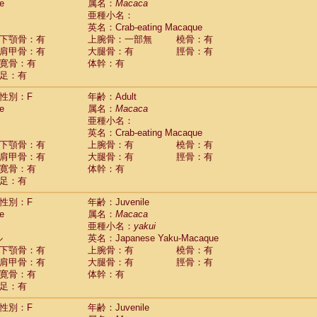
(0)
e
属名：
Macaca
idae
Trachypithecus francoisi
亜種小名：
(0)
idae
Trachypithecus obscurus
英名：Crab-eating Macaque
(4)
idae
Trachypithecus pileatus
下顎骨：有
上腕骨：一部無
橈骨：有
(0)
idae
Colobinae
spp.
肩甲骨：有
大腿骨：有
脛骨：有
(0)
idae
Presbytesinae
spp.
寛骨：有
体幹：有
(0)
idae
足：有
Cercopithecidae
spp.
(0)
e
Hoolock hoolock
(1)
性別：F
年齢：Adult
e
Hylobates agilis
(0)
e
属名：
Macaca
e
Hylobates klossii
(0)
亜種小名：
e
Hylobates lar
(9)
英名：Crab-eating Macaque
e
Hylobates moloch
(2)
下顎骨：有
上腕骨：有
橈骨：有
e
Hylobates muelleri
(0)
肩甲骨：有
大腿骨：有
脛骨：有
e
Hylobates pileatus
(3)
寛骨：有
体幹：有
e
Hylobates
spp.
足：有
(3)
e
Hylobates
hybrid
(1)
性別：F
年齢：Juvenile
e
Nomascus concolor
(0)
e
属名：
Macaca
e
Symphalangus syndactylus
(1)
亜種小名：
yakui
Pongo pygmaeus
(0)
ル
英名：Japanese Yaku-Macaque
Pan troglodytes
(0)
下顎骨：有
上腕骨：有
橈骨：有
orilla gorilla beringei
(0)
肩甲骨：有
大腿骨：有
脛骨：有
orilla gorilla gorilla
(0)
寛骨：有
体幹：有
c.
(0)
足：有
Dendrogale melanura
(0)
Ptilocercus lowii
性別：F
年齢：Juvenile
(0)