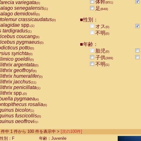
体幹
arecia variegata
(851)
(0)
alago senegalensis
足
(1)
(849)
alago demidovii
(0)
tolemur crassicaudatus
■性別：
(0)
alagidae
spp.
オス
(1)
(0)
s tardigradus
(1)
不明
(0)
ticebus coucang
(6)
ticebus pygmaeus
(0)
■年齢：
dicticus potto
(0)
胎児
(0)
rsius syrichta
(0)
子供
limico goeldii
(389)
(0)
不明
lithrix argentata
(1)
(0)
lithrix geoffroyi
(6)
lithrix humeralifer
(0)
lithrix jacchus
(11)
lithrix penicillata
(1)
lithrix
spp.
(0)
buella pygmaea
(4)
ntopithecus rosalia
(6)
uinus bicolor
(1)
uinus fuscicollis
(0)
uinus geoffroyi
(1)
uinus imperator
(0)
-851 件中 1 件から 100 件を表示中 >
[次の100件]
uinus labiatus
(0)
guinus leucopus
性別：F
年齢：Juvenile
(2)