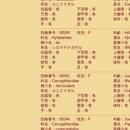
和名：カニクイザル
英名：Crab
頭蓋骨：有
下顎骨：有
上腕骨：
尺骨：有
肩甲骨：有
大腿骨：
腓骨：有
寛骨：有
体幹：有
手：有
足：有
剖検番号：00240
性別：F
年齢：Infa
科名：Hylobatidae
属名：
Hy
種小名：
lar
亜種小名
和名：シロテテナガザル
英名：Whit
頭蓋骨：有
下顎骨：有
上腕骨：
尺骨：有
肩甲骨：有
大腿骨：
腓骨：有
寛骨：有
体幹：有
手：有
足：有
剖検番号：00241
性別：F
年齢：Juve
科名：Cercopithecidae
属名：
Ma
種小名：
fascicularis
亜種小名
和名：カニクイザル
英名：Crab
頭蓋骨：有
下顎骨：有
上腕骨：
尺骨：有
肩甲骨：有
大腿骨：
腓骨：有
寛骨：有
体幹：有
手：有
足：有
剖検番号：00244
性別：F
年齢：Juve
科名：Cercopithecidae
属名：
Pa
種小名：
cynocephalus
亜種小名