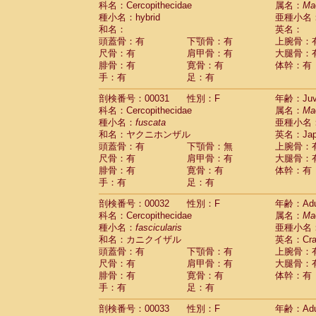
科名：Cercopithecidae
属名：
Ma
Pitheciidae
Callicebus cupreus
(2)
種小名：hybrid
亜種小名
Pitheciidae
Callicebus donacophilus
(0
和名：
英名：
Pitheciidae
Callicebus moloch
(0)
頭蓋骨：有
下顎骨：有
上腕骨：
Pitheciidae
Callicebus torquatus
(0)
尺骨：有
肩甲骨：有
大腿骨：
Pitheciidae
Callicebus
spp.
(0)
腓骨：有
寛骨：有
体幹：有
Pitheciidae
Chiropotes satanas
(1)
手：有
足：有
Pitheciidae
Pithecia monachus
(0)
Pitheciidae
Pithecia pithecia
剖検番号：00031
性別：F
年齢：Juve
(0)
Cercopithecidae
Cercocebus agilis
科名：Cercopithecidae
属名：
Ma
(0)
Cercopithecidae
Cercocebus galeritus
種小名：
fuscata
亜種小名
和名：ヤクニホンザル
Cercopithecidae
Cercocebus torquatu
英名：Japa
頭蓋骨：有
下顎骨：無
上腕骨：
Cercopithecidae
Cercocebus torquatus
尺骨：有
肩甲骨：有
大腿骨：
Cercopithecidae
Cercocebus torquatu
腓骨：有
寛骨：有
体幹：有
Cercopithecidae
Cercocebus
hybrid
(2)
手：有
足：有
Cercopithecidae
Cercocebus
spp.
(0)
Cercopithecidae
Lophocebus albigen
剖検番号：00032
性別：F
年齢：Adu
Cercopithecidae
Papio anubis
(0)
科名：Cercopithecidae
属名：
Ma
Cercopithecidae
Papio cynocephalus
(
種小名：
fascicularis
亜種小名
Cercopithecidae
Papio hamadryas
和名：カニクイザル
英名：Crab
(1)
Cercopithecidae
Papio papio
頭蓋骨：有
下顎骨：有
上腕骨：
(0)
Cercopithecidae
Papio
spp.
尺骨：有
肩甲骨：有
大腿骨：
(0)
Cercopithecidae
Mandrillus leucopha
腓骨：有
寛骨：有
体幹：有
Cercopithecidae
Mandrillus sphinx
手：有
足：有
(0)
Cercopithecidae
Theropithecus gelad
剖検番号：00033
性別：F
年齢：Adu
Cercopithecidae
Macaca arctoides
(3)