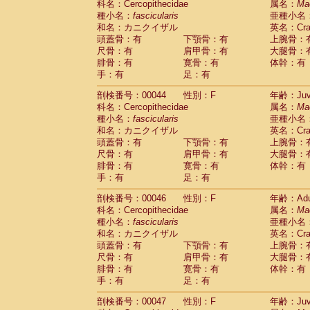
科名：Cercopithecidae
属名：
Ma
Cercopithecidae
Cercopithecus lhoest
種小名：
fascicularis
亜種小名
Cercopithecidae
Cercopithecus mitis
(1
和名：カニクイザル
英名：Crab
Cercopithecidae
Cercopithecus mitis 
頭蓋骨：有
下顎骨：有
上腕骨：
Cercopithecidae
Cercopithecus mitis 
尺骨：有
肩甲骨：有
大腿骨：
Cercopithecidae
Cercopithecus mona
腓骨：有
寛骨：有
体幹：有
Cercopithecidae
Cercopithecus negle
手：有
足：有
Cercopithecidae
Cercopithecus nigrovi
剖検番号：00044
性別：F
年齢：Juve
Cercopithecidae
Cercopithecus petauri
科名：Cercopithecidae
属名：
Ma
Cercopithecidae
Cercopithecus
spp.
(0)
種小名：
fascicularis
亜種小名
Cercopithecidae
Chlorocebus aethiop
和名：カニクイザル
英名：Crab
Cercopithecidae
Chlorocebus pygeryt
頭蓋骨：有
下顎骨：有
上腕骨：
Cercopithecidae
Erythrocebus patas
(3
尺骨：有
肩甲骨：有
大腿骨：
Cercopithecidae
Miopithecus talapoin
腓骨：有
寛骨：有
体幹：有
Cercopithecidae
Cercopithecinae
spp
手：有
足：有
Cercopithecidae
Colobus angolensis
(0
Cercopithecidae
Colobus guereza
剖検番号：00046
性別：F
年齢：Adu
(0)
Cercopithecidae
Colobus polykomos
科名：Cercopithecidae
属名：
Ma
(0
種小名：
Cercopithecidae
fascicularis
Piliocolobus badius
亜種小名
(0
和名：カニクイザル
英名：Crab
Cercopithecidae
Kasi senex vetulus
(1)
頭蓋骨：有
下顎骨：有
上腕骨：
Cercopithecidae
Kasi senex
(1)
尺骨：有
肩甲骨：有
大腿骨：
Cercopithecidae
Nasalis larvatus
(0)
腓骨：有
寛骨：有
体幹：有
Cercopithecidae
Presbytes melaloph
手：有
足：有
Cercopithecidae
Pygathrix nemaeus
(0)
Cercopithecidae
Semnopithecus entel
剖検番号：00047
性別：F
年齢：Juve
Cercopithecidae
Trachypithecus crista