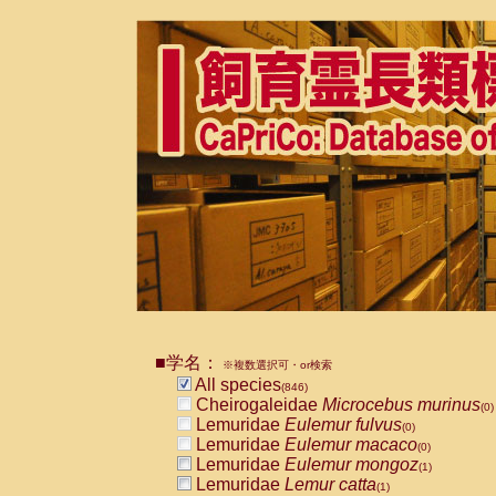
■学名：
※複数選択可・or検索
All species
(846)
Cheirogaleidae
Microcebus murinus
(0)
Lemuridae
Eulemur fulvus
(0)
Lemuridae
Eulemur macaco
(0)
Lemuridae
Eulemur mongoz
(1)
Lemuridae
Lemur catta
(1)