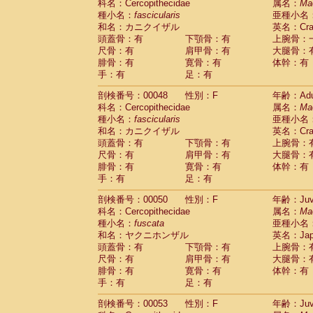
科名：Cercopithecidae
属名：
Ma
Cercopithecidae
Trachypithecus franc
種小名：
fascicularis
亜種小名
Cercopithecidae
Trachypithecus obsc
和名：カニクイザル
英名：Crab
Cercopithecidae
Trachypithecus pilea
頭蓋骨：有
下顎骨：有
上腕骨：
Cercopithecidae
Colobinae
spp.
尺骨：有
肩甲骨：有
大腿骨：
(0)
Cercopithecidae
Presbytesinae
spp.
腓骨：有
寛骨：有
体幹：有
(0)
手：有
Cercopithecidae
足：有
Cercopithecidae
spp
Hylobatidae
Hoolock hoolock
(1)
剖検番号：00048
性別：F
年齢：Adu
Hylobatidae
Hylobates agilis
(0)
科名：Cercopithecidae
属名：
Ma
Hylobatidae
Hylobates klossii
(0)
種小名：
fascicularis
亜種小名
Hylobatidae
Hylobates lar
(9)
和名：カニクイザル
英名：Crab
Hylobatidae
Hylobates moloch
(2)
頭蓋骨：有
下顎骨：有
上腕骨：
Hylobatidae
Hylobates muelleri
(0)
尺骨：有
肩甲骨：有
大腿骨：
Hylobatidae
Hylobates pileatus
(3)
腓骨：有
寛骨：有
体幹：有
Hylobatidae
Hylobates
spp.
手：有
足：有
(3)
Hylobatidae
Hylobates
hybrid
(1)
剖検番号：00050
性別：F
年齢：Juve
Hylobatidae
Nomascus concolor
(0)
科名：Cercopithecidae
属名：
Ma
Hylobatidae
Symphalangus syndactyl
種小名：
fuscata
亜種小名
Hominidae
Pongo pygmaeus
(0)
和名：ヤクニホンザル
英名：Japa
Hominidae
Pan troglodytes
(0)
頭蓋骨：有
下顎骨：有
上腕骨：
Hominidae
Gorilla gorilla beringei
(0)
尺骨：有
肩甲骨：有
大腿骨：
Hominidae
Gorilla gorilla gorilla
(0)
腓骨：有
寛骨：有
体幹：有
Primates misc.
(0)
手：有
足：有
Scandentia
Dendrogale melanura
(0)
Scandentia
Ptilocercus lowii
剖検番号：00053
性別：F
年齢：Juve
(0)