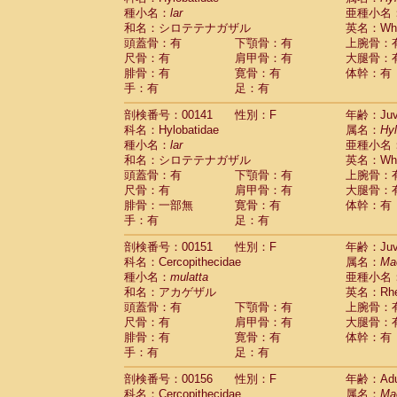
種小名：
lar
亜種小名
和名：シロテテナガザル
英名：Whit
頭蓋骨：有
下顎骨：有
上腕骨：
尺骨：有
肩甲骨：有
大腿骨：
腓骨：有
寛骨：有
体幹：有
手：有
足：有
剖検番号：00141
性別：F
年齢：Juve
科名：Hylobatidae
属名：
Hy
種小名：
lar
亜種小名
和名：シロテテナガザル
英名：Whit
頭蓋骨：有
下顎骨：有
上腕骨：
尺骨：有
肩甲骨：有
大腿骨：
腓骨：一部無
寛骨：有
体幹：有
手：有
足：有
剖検番号：00151
性別：F
年齢：Juve
科名：Cercopithecidae
属名：
Ma
種小名：
mulatta
亜種小名
和名：アカゲザル
英名：Rhes
頭蓋骨：有
下顎骨：有
上腕骨：
尺骨：有
肩甲骨：有
大腿骨：
腓骨：有
寛骨：有
体幹：有
手：有
足：有
剖検番号：00156
性別：F
年齢：Adu
科名：Cercopithecidae
属名：
Ma