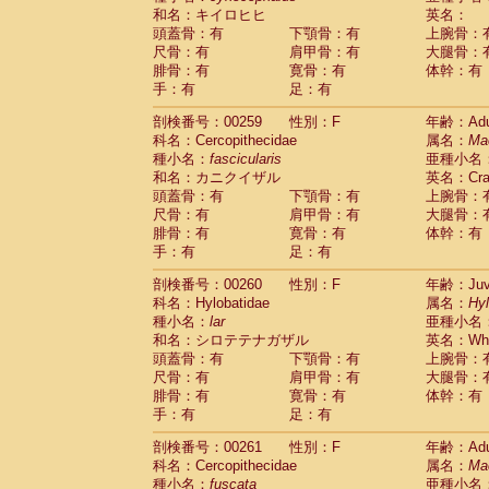
和名：キイロヒヒ
英名：
頭蓋骨：有
下顎骨：有
上腕骨：
尺骨：有
肩甲骨：有
大腿骨：
腓骨：有
寛骨：有
体幹：有
手：有
足：有
剖検番号：00259
性別：F
年齢：Adu
科名：Cercopithecidae
属名：
Ma
種小名：
fascicularis
亜種小名
和名：カニクイザル
英名：Crab
頭蓋骨：有
下顎骨：有
上腕骨：
尺骨：有
肩甲骨：有
大腿骨：
腓骨：有
寛骨：有
体幹：有
手：有
足：有
剖検番号：00260
性別：F
年齢：Juve
科名：Hylobatidae
属名：
Hy
種小名：
lar
亜種小名
和名：シロテテナガザル
英名：Whit
頭蓋骨：有
下顎骨：有
上腕骨：
尺骨：有
肩甲骨：有
大腿骨：
腓骨：有
寛骨：有
体幹：有
手：有
足：有
剖検番号：00261
性別：F
年齢：Adu
科名：Cercopithecidae
属名：
Ma
種小名：
fuscata
亜種小名