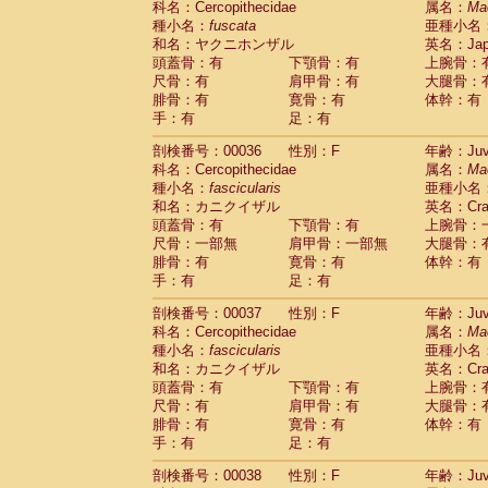
科名：Cercopithecidae
属名：
Ma
Cercopithecidae
Macaca assamensis
(
種小名：
fuscata
亜種小名
Cercopithecidae
Macaca brunnescen
和名：ヤクニホンザル
英名：Japa
Cercopithecidae
Macaca cyclopis
(17)
頭蓋骨：有
下顎骨：有
上腕骨：
Cercopithecidae
Macaca fascicularis
(3
尺骨：有
肩甲骨：有
大腿骨：
Cercopithecidae
Macaca fuscaca fusc
腓骨：有
寛骨：有
体幹：有
Cercopithecidae
Macaca fuscata yaku
手：有
足：有
Cercopithecidae
Macaca fuscata
hybr
剖検番号：00036
Cercopithecidae
性別：F
Macaca maura
年齢：Juve
(3)
科名：Cercopithecidae
属名：
Ma
Cercopithecidae
Macaca mulatta
(56)
種小名：
fascicularis
亜種小名
Cercopithecidae
Macaca nemestrina
(3
和名：カニクイザル
英名：Crab
Cercopithecidae
Macaca nigra
(0)
頭蓋骨：有
下顎骨：有
上腕骨：
Cercopithecidae
Macaca radiata
(27)
尺骨：一部無
肩甲骨：一部無
大腿骨：
Cercopithecidae
Macaca silenus
(0)
腓骨：有
寛骨：有
体幹：有
Cercopithecidae
Macaca sinica
(1)
手：有
足：有
Cercopithecidae
Macaca sylvanus
(0)
Cercopithecidae
Macaca thibetana
剖検番号：00037
性別：F
年齢：Juve
(0)
Cercopithecidae
Macaca tonkeana
科名：Cercopithecidae
属名：
Ma
(0)
Cercopithecidae
Macaca
hybrid
種小名：
fascicularis
亜種小名
(1)
Cercopithecidae
Macaca
spp.
和名：カニクイザル
英名：Crab
(0)
Cercopithecidae
Allenopithecus nigrov
頭蓋骨：有
下顎骨：有
上腕骨：
尺骨：有
Cercopithecidae
肩甲骨：有
Cercopithecus ascan
大腿骨：
腓骨：有
寛骨：有
体幹：有
Cercopithecidae
Cercopithecus ascan
手：有
足：有
Cercopithecidae
Cercopithecus ceph
Cercopithecidae
Cercopithecus diana
剖検番号：00038
性別：F
年齢：Juve
Cercopithecidae
Cercopithecus hamly