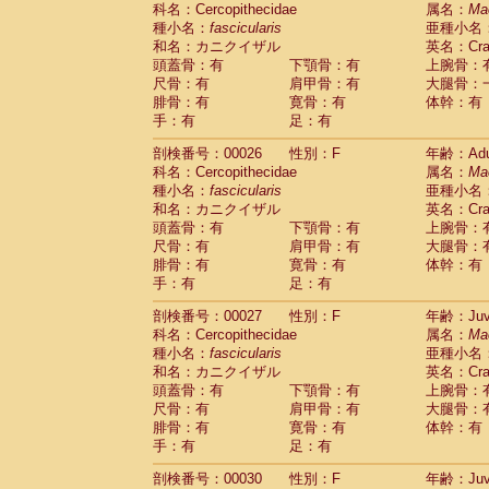
科名：Cercopithecidae
Cebidae
Saguinus midas
属名：
Ma
(0)
種小名：
fascicularis
亜種小名
Cebidae
Saguinus mystax
(2)
和名：カニクイザル
英名：Crab
Cebidae
Saguinus nigricollis
(22)
頭蓋骨：有
下顎骨：有
上腕骨：
Cebidae
Saguinus oedipus
(12)
尺骨：有
肩甲骨：有
大腿骨：
Cebidae
Saguinus weddelli
(0)
腓骨：有
寛骨：有
体幹：有
Cebidae
Saguinus
spp.
(0)
手：有
足：有
Cebidae
Aotus trivirgatus
(2)
Cebidae
Cebus albifrons
(2)
剖検番号：00026
性別：F
年齢：Adu
Cebidae
Cebus apella
科名：Cercopithecidae
(2)
属名：
Ma
Cebidae
Cebus capucinus
種小名：
fascicularis
亜種小名
(1)
Cebidae
Cebus nigrivittatus
和名：カニクイザル
英名：Crab
(0)
Cebidae
Cebus
spp.
頭蓋骨：有
下顎骨：有
上腕骨：
(0)
Cebidae
Saimiri boliviensis
尺骨：有
肩甲骨：有
大腿骨：
(0)
腓骨：有
Cebidae
Saimiri sciureus
寛骨：有
体幹：有
(14)
手：有
足：有
Atelidae
Alouatta caraya
(0)
Atelidae
Alouatta fusca
(0)
剖検番号：00027
性別：F
年齢：Juve
Atelidae
Alouatta seniculus
(0)
科名：Cercopithecidae
属名：
Ma
Atelidae
Alouatta
spp.
(1)
種小名：
fascicularis
亜種小名
Atelidae
Ateles belzebuth
(0)
和名：カニクイザル
英名：Crab
Atelidae
Ateles geoffroyi
(2)
頭蓋骨：有
下顎骨：有
上腕骨：
Atelidae
Ateles paniscus
(7)
尺骨：有
肩甲骨：有
大腿骨：
Atelidae
Ateles
spp.
腓骨：有
寛骨：有
(0)
体幹：有
Atelidae
Lagothrix lagothricha
手：有
足：有
(3)
Atelidae
Lagothrix lagothricha cana
(0)
剖検番号：00030
性別：F
年齢：Juve
Pitheciidae
Cacajao calvus rubicundu