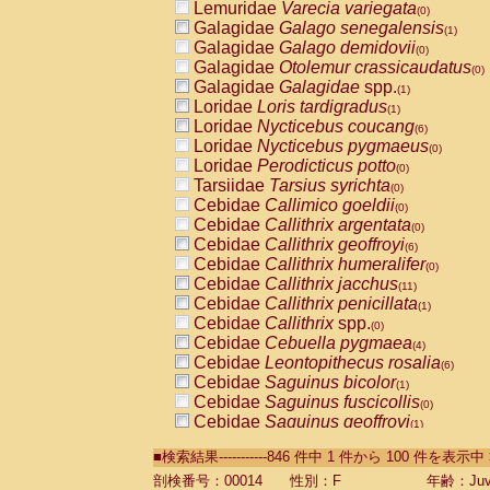
Lemuridae
Varecia variegata
(0)
Galagidae
Galago senegalensis
(1)
Galagidae
Galago demidovii
(0)
Galagidae
Otolemur crassicaudatus
(0)
Galagidae
Galagidae
spp.
(1)
Loridae
Loris tardigradus
(1)
Loridae
Nycticebus coucang
(6)
Loridae
Nycticebus pygmaeus
(0)
Loridae
Perodicticus potto
(0)
Tarsiidae
Tarsius syrichta
(0)
Cebidae
Callimico goeldii
(0)
Cebidae
Callithrix argentata
(0)
Cebidae
Callithrix geoffroyi
(6)
Cebidae
Callithrix humeralifer
(0)
Cebidae
Callithrix jacchus
(11)
Cebidae
Callithrix penicillata
(1)
Cebidae
Callithrix
spp.
(0)
Cebidae
Cebuella pygmaea
(4)
Cebidae
Leontopithecus rosalia
(6)
Cebidae
Saguinus bicolor
(1)
Cebidae
Saguinus fuscicollis
(0)
Cebidae
Saguinus geoffroyi
(1)
Cebidae
Saguinus imperator
(0)
■検索結果-----------846 件中 1 件から 100 件を表示中
Cebidae
Saguinus labiatus
(0)
Cebidae
Saguinus leucopus
剖検番号：00014
性別：F
年齢：Juve
(2)