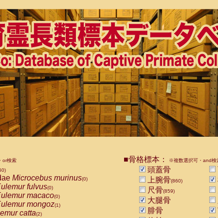
■骨格標本：
or検索
※複数選択可・and検
頭蓋骨
60)
dae
Microcebus murinus
上腕骨
(0)
(860)
ulemur fulvus
(0)
尺骨
(859)
ulemur macaco
(0)
大腿骨
ulemur mongoz
(1)
腓骨
emur catta
(2)