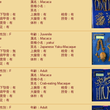
e
属名：
Macaca
Callicebus cupreus
(2)
亜種小名：
Callicebus donacophilus
(0)
英名：
Callicebus moloch
(0)
下顎骨：有
上腕骨：有
橈骨：有
Callicebus torquatus
(0)
肩甲骨：有
大腿骨：有
脛骨：有
Callicebus
spp.
(0)
寛骨：有
体幹：有
Chiropotes satanas
(1)
足：有
Pithecia monachus
(0)
Pithecia pithecia
性別：F
年齢：Juvenile
(0)
idae
Cercocebus agilis
e
属名：
Macaca
(0)
idae
Cercocebus galeritus chrysogaster
亜種小名：
yakui
(0)
ル
idae
Cercocebus torquatus atys
英名：Japanese Yaku-Macaque
(0)
下顎骨：無
上腕骨：有
橈骨：有
idae
Cercocebus torquatus lunulatus
(1)
肩甲骨：有
大腿骨：有
脛骨：有
idae
Cercocebus torquatus torquatus
(0)
寛骨：有
体幹：有
idae
Cercocebus
hybrid
(2)
足：有
idae
Cercocebus
spp.
(0)
idae
Lophocebus albigena
(0)
性別：F
年齢：Adult
idae
Papio anubis
(1)
e
属名：
Macaca
idae
Papio cynocephalus
(7)
亜種小名：
idae
Papio hamadryas
英名：Crab-eating Macaque
(1)
idae
Papio papio
下顎骨：有
上腕骨：有
橈骨：有
(0)
idae
Papio
spp.
肩甲骨：有
大腿骨：有
脛骨：有
(0)
idae
Mandrillus leucophaeus
寛骨：有
体幹：有
(0)
idae
Mandrillus sphinx
足：有
(1)
idae
Theropithecus gelada
(0)
性別：F
年齢：Adult
idae
Macaca arctoides
(3)