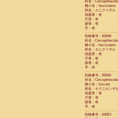
科名：Cercopithecida
Cercopithec
種小名：
fascicularis
Cercopithec
和名：カニクイザル
Cercopithec
頭蓋骨：有
Cercopithec
尺骨：有
Cercopithec
腓骨：有
手：有
Cercopithec
Hylobatida
剖検番号：00048
Hylobatida
科名：Cercopithecida
Hylobatida
種小名：
fascicularis
Hylobatida
和名：カニクイザル
Hylobatida
頭蓋骨：有
Hylobatida
尺骨：有
Hylobatida
腓骨：有
Hylobatida
手：有
Hylobatida
剖検番号：00050
Hylobatida
科名：Cercopithecida
Hylobatida
種小名：
fuscata
Hominidae
和名：ヤクニホンザ
Hominidae
頭蓋骨：有
Hominidae
G
尺骨：有
Hominidae
G
腓骨：有
Primates mis
手：有
Scandentia
Scandentia
剖検番号：00053