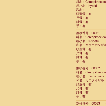
科名：Cercopithecida
Pitheciidae
種小名：hybrid
Pitheciidae
和名：
Pitheciidae
頭蓋骨：有
Pitheciidae
尺骨：有
Pitheciidae
腓骨：有
Pitheciidae
手：有
Pitheciidae
Pitheciidae
剖検番号：00031
Cercopithec
科名：Cercopithecida
Cercopithec
種小名：
fuscata
和名：ヤクニホンザ
Cercopithec
頭蓋骨：有
Cercopithec
尺骨：有
Cercopithec
腓骨：有
Cercopithec
手：有
Cercopithec
Cercopithec
剖検番号：00032
Cercopithec
科名：Cercopithecida
Cercopithec
種小名：
fascicularis
Cercopithec
和名：カニクイザル
Cercopithec
頭蓋骨：有
Cercopithec
尺骨：有
Cercopithec
腓骨：有
Cercopithec
手：有
Cercopithec
剖検番号：00033
Cercopithec