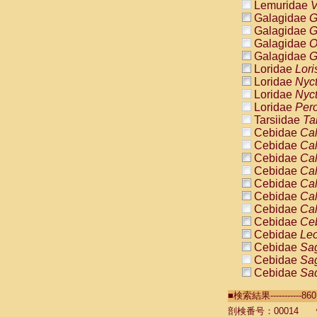
Lemuridae
V
Galagidae
G
Galagidae
G
Galagidae
O
Galagidae
G
Loridae
Lori
Loridae
Nyc
Loridae
Nyc
Loridae
Pero
Tarsiidae
Ta
Cebidae
Cal
Cebidae
Cal
Cebidae
Cal
Cebidae
Cal
Cebidae
Cal
Cebidae
Cal
Cebidae
Cal
Cebidae
Ce
Cebidae
Leo
Cebidae
Sag
Cebidae
Sag
Cebidae
Sag
Cebidae
Sag
■検索結果----------
Cebidae
Sag
Cebidae
Sa
剖検番号：00014