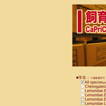
■学名：
※複数選択可・
All species
(8
Cheirogalei
Lemuridae
E
Lemuridae
E
Lemuridae
E
Lemuridae
L