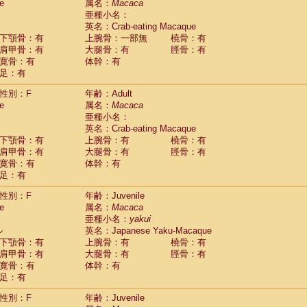
(0)
e
属名：
Macaca
idae
Trachypithecus francoisi
亜種小名：
(0)
idae
Trachypithecus obscurus
英名：Crab-eating Macaque
(4)
idae
Trachypithecus pileatus
下顎骨：有
上腕骨：一部無
橈骨：有
(0)
idae
Colobinae
spp.
肩甲骨：有
大腿骨：有
脛骨：有
(0)
idae
Presbytesinae
spp.
寛骨：有
体幹：有
(0)
idae
足：有
Cercopithecidae
spp.
(0)
e
Hoolock hoolock
(1)
性別：F
年齢：Adult
e
Hylobates agilis
(1)
e
属名：
Macaca
e
Hylobates klossii
(0)
亜種小名：
e
Hylobates lar
(10)
英名：Crab-eating Macaque
e
Hylobates moloch
(2)
下顎骨：有
上腕骨：有
橈骨：有
e
Hylobates muelleri
(0)
肩甲骨：有
大腿骨：有
脛骨：有
e
Hylobates pileatus
(3)
寛骨：有
体幹：有
e
Hylobates
spp.
足：有
(3)
e
Hylobates
hybrid
(1)
性別：F
年齢：Juvenile
e
Nomascus concolor
(0)
e
属名：
Macaca
e
Symphalangus syndactylus
(1)
亜種小名：
yakui
Pongo pygmaeus
(0)
ル
英名：Japanese Yaku-Macaque
Pan troglodytes
(0)
下顎骨：有
上腕骨：有
橈骨：有
orilla gorilla beringei
(0)
肩甲骨：有
大腿骨：有
脛骨：有
orilla gorilla gorilla
(0)
寛骨：有
体幹：有
c.
(0)
足：有
Dendrogale melanura
(0)
Ptilocercus lowii
性別：F
年齢：Juvenile
(0)