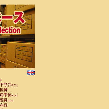
索
下顎骨
(853)
橈骨
肩甲骨
(858)
脛骨
(860)
寛骨