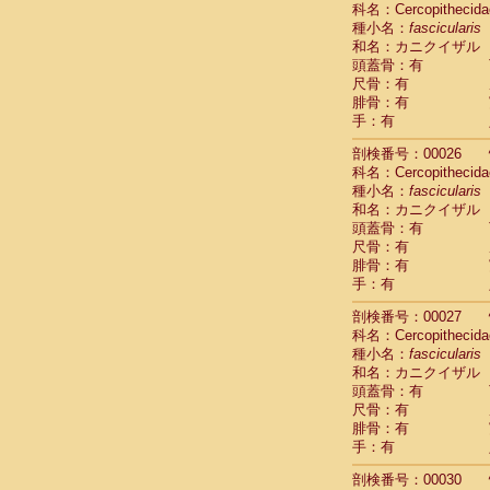
科名：Cercopithecida
Cebidae
Sa
種小名：
fascicularis
Cebidae
Sa
和名：カニクイザル
Cebidae
Sag
頭蓋骨：有
Cebidae
Sa
尺骨：有
Cebidae
Sag
腓骨：有
Cebidae
Sa
手：有
Cebidae
Aot
Cebidae
Ceb
剖検番号：00026
Cebidae
Ceb
科名：Cercopithecida
Cebidae
Ce
種小名：
fascicularis
Cebidae
Ceb
和名：カニクイザル
Cebidae
Ce
頭蓋骨：有
Cebidae
Sai
尺骨：有
腓骨：有
Cebidae
Sai
手：有
Atelidae
Alo
Atelidae
Alo
剖検番号：00027
Atelidae
Alo
科名：Cercopithecida
Atelidae
Alo
種小名：
fascicularis
Atelidae
Ate
和名：カニクイザル
Atelidae
Ate
頭蓋骨：有
Atelidae
Ate
尺骨：有
Atelidae
Ate
腓骨：有
Atelidae
Lag
手：有
Atelidae
Lag
剖検番号：00030
Pitheciidae