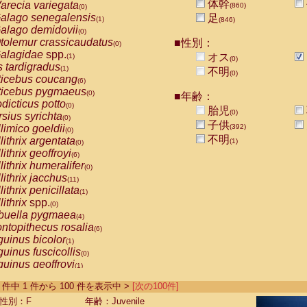
体幹
arecia variegata
(860)
(0)
alago senegalensis
足
(1)
(846)
alago demidovii
(0)
tolemur crassicaudatus
■性別：
(0)
alagidae
spp.
オス
(1)
(0)
s tardigradus
(1)
不明
(0)
ticebus coucang
(6)
ticebus pygmaeus
(0)
■年齢：
dicticus potto
(0)
胎児
(0)
rsius syrichta
(0)
子供
limico goeldii
(392)
(0)
不明
lithrix argentata
(1)
(0)
lithrix geoffroyi
(6)
lithrix humeralifer
(0)
lithrix jacchus
(11)
lithrix penicillata
(1)
lithrix
spp.
(0)
buella pygmaea
(4)
ntopithecus rosalia
(6)
uinus bicolor
(1)
uinus fuscicollis
(0)
uinus geoffroyi
(1)
uinus imperator
(0)
-860 件中 1 件から 100 件を表示中 >
[次の100件]
uinus labiatus
(0)
guinus leucopus
性別：F
年齢：Juvenile
(2)