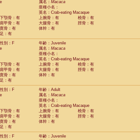
e
属名：
Macaca
idae
Cercopithecus lhoesti
(1)
亜種小名：
idae
Cercopithecus mitis
(1)
英名：Crab-eating Macaque
idae
Cercopithecus mitis doggetti
(1)
下顎骨：有
上腕骨：有
橈骨：有
idae
Cercopithecus mitis albogularis
肩甲骨：有
大腿骨：有
脛骨：有
(0)
idae
Cercopithecus mona
寛骨：有
体幹：有
(3)
idae
Cercopithecus neglectus
足：有
(1)
idae
Cercopithecus nigroviridis
(0)
性別：F
年齢：Juvenile
idae
Cercopithecus petaurista buettikoferi
(0)
e
属名：
Macaca
idae
Cercopithecus
spp.
(0)
亜種小名：
idae
Chlorocebus aethiops
(4)
英名：Crab-eating Macaque
idae
Chlorocebus pygerythrus cynosuros
(0)
下顎骨：有
上腕骨：有
橈骨：有
idae
Erythrocebus patas
(30)
肩甲骨：有
大腿骨：有
脛骨：有
idae
Miopithecus talapoin
(2)
寛骨：有
体幹：有
idae
Cercopithecinae
spp.
(0)
足：有
idae
Colobus angolensis
(0)
idae
Colobus guereza
性別：F
年齢：Adult
(0)
idae
Colobus polykomos
e
属名：
Macaca
(0)
idae
Piliocolobus badius
亜種小名：
(0)
英名：Crab-eating Macaque
idae
Kasi senex vetulus
(1)
下顎骨：有
上腕骨：有
橈骨：有
idae
Kasi senex
(1)
肩甲骨：有
大腿骨：有
脛骨：有
idae
Nasalis larvatus
(0)
寛骨：有
体幹：有
idae
Presbytes melalophos
(0)
足：有
idae
Pygathrix nemaeus
(0)
idae
Semnopithecus entellus
(16)
性別：F
年齢：Juvenile
idae
Trachypithecus cristatus