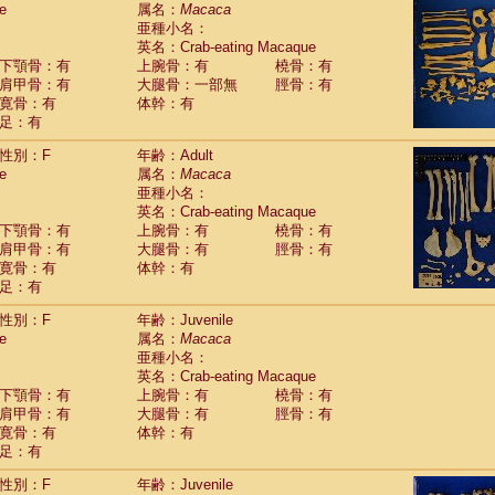
e
guinus midas
属名：
Macaca
(0)
亜種小名：
guinus mystax
(2)
英名：Crab-eating Macaque
uinus nigricollis
(22)
下顎骨：有
上腕骨：有
橈骨：有
guinus oedipus
(12)
肩甲骨：有
大腿骨：一部無
脛骨：有
uinus weddelli
(0)
寛骨：有
体幹：有
guinus
spp.
(0)
足：有
us trivirgatus
(3)
us albifrons
(2)
性別：F
年齢：Adult
us apella
e
(3)
属名：
Macaca
bus capucinus
亜種小名：
(1)
us nigrivittatus
英名：Crab-eating Macaque
(0)
bus
spp.
下顎骨：有
上腕骨：有
橈骨：有
(0)
miri boliviensis
肩甲骨：有
大腿骨：有
脛骨：有
(0)
miri sciureus
寛骨：有
体幹：有
(14)
足：有
uatta caraya
(0)
uatta fusca
(0)
性別：F
年齢：Juvenile
uatta seniculus
(0)
e
属名：
Macaca
uatta
spp.
(1)
亜種小名：
les belzebuth
(0)
英名：Crab-eating Macaque
les geoffroyi
(2)
下顎骨：有
上腕骨：有
橈骨：有
les paniscus
(7)
肩甲骨：有
大腿骨：有
脛骨：有
les
spp.
寛骨：有
(0)
体幹：有
othrix lagothricha
足：有
(3)
othrix lagothricha cana
(0)
性別：F
年齢：Juvenile
Cacajao calvus rubicundus
(0)