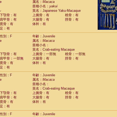
e
属名：
Macaca
idae
Macaca assamensis
(1)
亜種小名：
yakui
idae
Macaca brunnescens
(0)
ル
英名：Japanese Yaku-Macaque
idae
Macaca cyclopis
(17)
下顎骨：有
上腕骨：有
橈骨：有
idae
Macaca fascicularis
(313)
肩甲骨：有
大腿骨：有
脛骨：有
idae
Macaca fuscaca fuscata
(110)
寛骨：有
体幹：有
idae
Macaca fuscata yakui
(101)
足：有
idae
Macaca fuscata
hybrid
(1)
idae
性別：F
Macaca maura
年齢：Juvenile
(3)
e
属名：
Macaca
idae
Macaca mulatta
(56)
亜種小名：
idae
Macaca nemestrina
(3)
英名：Crab-eating Macaque
idae
Macaca nigra
(0)
下顎骨：有
上腕骨：一部無
橈骨：一部無
idae
Macaca radiata
(27)
肩甲骨：一部無
大腿骨：有
脛骨：有
idae
Macaca silenus
(0)
寛骨：有
体幹：有
idae
Macaca sinica
(1)
足：有
idae
Macaca sylvanus
(0)
idae
Macaca thibetana
性別：F
年齢：Juvenile
(0)
idae
Macaca tonkeana
e
属名：
Macaca
(0)
idae
Macaca
hybrid
亜種小名：
(1)
idae
Macaca
spp.
英名：Crab-eating Macaque
(0)
idae
Allenopithecus nigroviridis
下顎骨：有
上腕骨：有
橈骨：有
(0)
idae
肩甲骨：有
Cercopithecus ascanius
大腿骨：有
脛骨：有
(1)
寛骨：有
体幹：有
idae
Cercopithecus ascanius schmidti
(0)
足：有
idae
Cercopithecus cephus
(0)
idae
Cercopithecus diana
(0)
性別：F
年齢：Juvenile
idae
Cercopithecus hamlyni
(0)