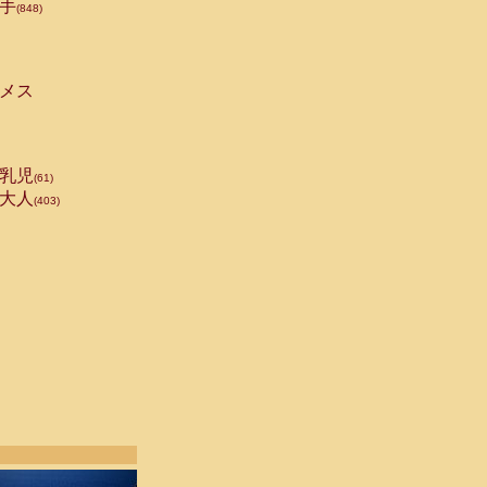
手
(848)
メス
乳児
(61)
大人
(403)