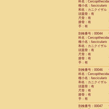
科名：Cercopithecida
Cercopithec
種小名：
fascicularis
Cercopithec
和名：カニクイザル
Cercopithec
頭蓋骨：有
Cercopithec
尺骨：有
Cercopithec
腓骨：有
Cercopithec
手：有
Cercopithec
剖検番号：00044
Cercopithec
科名：Cercopithecida
Cercopithec
種小名：
fascicularis
Cercopithec
和名：カニクイザル
Cercopithec
頭蓋骨：有
Cercopithec
尺骨：有
Cercopithec
腓骨：有
Cercopithec
手：有
Cercopithec
Cercopithec
剖検番号：00046
Cercopithec
科名：Cercopithecida
種小名：
Cercopithec
fascicularis
和名：カニクイザル
Cercopithec
頭蓋骨：有
Cercopithec
尺骨：有
Cercopithec
腓骨：有
Cercopithec
手：有
Cercopithec
Cercopithec
剖検番号：00047
Cercopithec