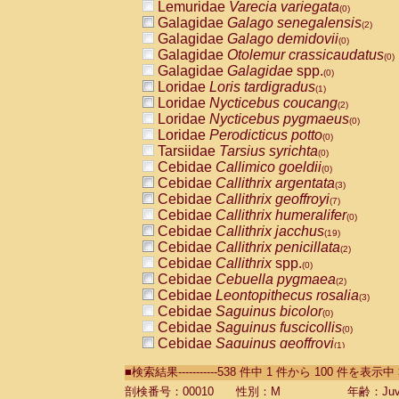
Lemuridae
Varecia variegata
(0)
Galagidae
Galago senegalensis
(2)
Galagidae
Galago demidovii
(0)
Galagidae
Otolemur crassicaudatus
(0)
Galagidae
Galagidae
spp.
(0)
Loridae
Loris tardigradus
(1)
Loridae
Nycticebus coucang
(2)
Loridae
Nycticebus pygmaeus
(0)
Loridae
Perodicticus potto
(0)
Tarsiidae
Tarsius syrichta
(0)
Cebidae
Callimico goeldii
(0)
Cebidae
Callithrix argentata
(3)
Cebidae
Callithrix geoffroyi
(7)
Cebidae
Callithrix humeralifer
(0)
Cebidae
Callithrix jacchus
(19)
Cebidae
Callithrix penicillata
(2)
Cebidae
Callithrix
spp.
(0)
Cebidae
Cebuella pygmaea
(2)
Cebidae
Leontopithecus rosalia
(3)
Cebidae
Saguinus bicolor
(0)
Cebidae
Saguinus fuscicollis
(0)
Cebidae
Saguinus geoffroyi
(1)
Cebidae
Saguinus imperator
(0)
■検索結果-----------538 件中 1 件から 100 件を表示中
Cebidae
Saguinus labiatus
(0)
Cebidae
Saguinus leucopus
剖検番号：00010
性別：M
年齢：Juve
(4)