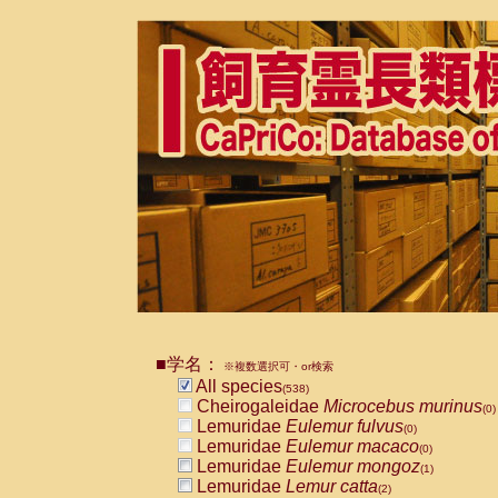
■学名：
※複数選択可・or検索
All species
(538)
Cheirogaleidae
Microcebus murinus
(0)
Lemuridae
Eulemur fulvus
(0)
Lemuridae
Eulemur macaco
(0)
Lemuridae
Eulemur mongoz
(1)
Lemuridae
Lemur catta
(2)