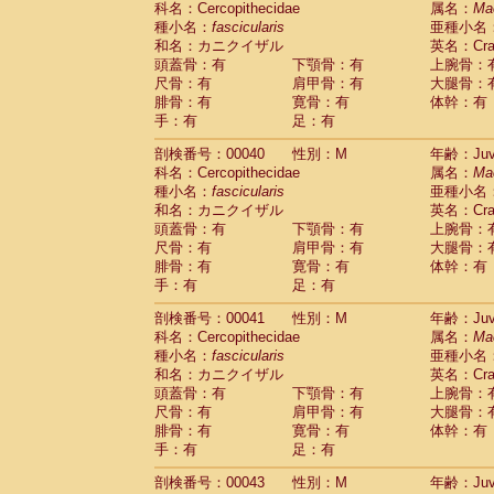
科名：Cercopithecidae
属名：
Ma
Pitheciidae
Callicebus cupreus
(0)
種小名：
fascicularis
亜種小名
Pitheciidae
Callicebus donacophilus
(0
和名：カニクイザル
英名：Crab
Pitheciidae
Callicebus moloch
(0)
頭蓋骨：有
下顎骨：有
上腕骨：
Pitheciidae
Callicebus torquatus
(0)
尺骨：有
肩甲骨：有
大腿骨：
Pitheciidae
Callicebus
spp.
(0)
腓骨：有
寛骨：有
体幹：有
Pitheciidae
Chiropotes satanas
(1)
手：有
足：有
Pitheciidae
Pithecia monachus
(3)
Pitheciidae
Pithecia pithecia
剖検番号：00040
性別：M
年齢：Juve
(0)
Cercopithecidae
Cercocebus agilis
科名：Cercopithecidae
属名：
Ma
(0)
Cercopithecidae
Cercocebus galeritus
種小名：
fascicularis
亜種小名
和名：カニクイザル
Cercopithecidae
Cercocebus torquatu
英名：Crab
頭蓋骨：有
下顎骨：有
上腕骨：
Cercopithecidae
Cercocebus torquatus
尺骨：有
肩甲骨：有
大腿骨：
Cercopithecidae
Cercocebus torquatu
腓骨：有
寛骨：有
体幹：有
Cercopithecidae
Cercocebus
hybrid
(0)
手：有
足：有
Cercopithecidae
Cercocebus
spp.
(0)
Cercopithecidae
Lophocebus albigen
剖検番号：00041
性別：M
年齢：Juve
Cercopithecidae
Papio anubis
(0)
科名：Cercopithecidae
属名：
Ma
Cercopithecidae
Papio cynocephalus
(
種小名：
fascicularis
亜種小名
Cercopithecidae
Papio hamadryas
和名：カニクイザル
英名：Crab
(0)
Cercopithecidae
Papio papio
頭蓋骨：有
下顎骨：有
上腕骨：
(0)
Cercopithecidae
Papio
spp.
尺骨：有
肩甲骨：有
大腿骨：
(0)
Cercopithecidae
Mandrillus leucopha
腓骨：有
寛骨：有
体幹：有
Cercopithecidae
Mandrillus sphinx
手：有
足：有
(0)
Cercopithecidae
Theropithecus gelad
剖検番号：00043
性別：M
年齢：Juve
Cercopithecidae
Macaca arctoides
(1)