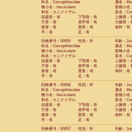
科名：Cercopithecidae
属名：
Ma
Cercopithecidae
Macaca assamensis
(
種小名：
fascicularis
亜種小名
Cercopithecidae
Macaca brunnescen
和名：カニクイザル
英名：Crab
Cercopithecidae
Macaca cyclopis
(6)
頭蓋骨：有
下顎骨：有
上腕骨：
Cercopithecidae
Macaca fascicularis
(1
尺骨：有
肩甲骨：有
大腿骨：
Cercopithecidae
Macaca fuscaca fusc
腓骨：有
寛骨：有
体幹：有
Cercopithecidae
Macaca fuscata yaku
手：有
足：有
Cercopithecidae
Macaca fuscata
hybr
剖検番号：00055
Cercopithecidae
性別：M
Macaca maura
年齢：Juve
(1)
科名：Cercopithecidae
属名：
Ma
Cercopithecidae
Macaca mulatta
(45)
種小名：
fascicularis
亜種小名
Cercopithecidae
Macaca nemestrina
(3
和名：カニクイザル
英名：Crab
Cercopithecidae
Macaca nigra
(1)
頭蓋骨：有
下顎骨：有
上腕骨：
Cercopithecidae
Macaca radiata
(7)
尺骨：有
肩甲骨：有
大腿骨：
Cercopithecidae
Macaca silenus
(0)
腓骨：有
寛骨：有
体幹：有
Cercopithecidae
Macaca sinica
(0)
手：有
足：有
Cercopithecidae
Macaca sylvanus
(2)
Cercopithecidae
Macaca thibetana
剖検番号：00056
性別：M
年齢：Juve
(0)
Cercopithecidae
Macaca tonkeana
科名：Cercopithecidae
属名：
Ma
(0)
Cercopithecidae
Macaca
hybrid
種小名：
fascicularis
亜種小名
(1)
Cercopithecidae
Macaca
spp.
和名：カニクイザル
英名：Crab
(0)
Cercopithecidae
Allenopithecus nigrov
頭蓋骨：有
下顎骨：有
上腕骨：
尺骨：有
Cercopithecidae
肩甲骨：有
Cercopithecus ascan
大腿骨：
腓骨：有
寛骨：有
体幹：有
Cercopithecidae
Cercopithecus ascan
手：有
足：有
Cercopithecidae
Cercopithecus ceph
Cercopithecidae
Cercopithecus diana
剖検番号：00057
性別：M
年齢：Juve
Cercopithecidae
Cercopithecus hamly