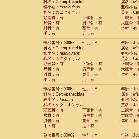
科名：Cercopithecidae
属名：
Ma
Cercopithecidae
Cercopithecus lhoest
種小名：
fascicularis
亜種小名
Cercopithecidae
Cercopithecus mitis
(0
和名：カニクイザル
英名：Crab
Cercopithecidae
Cercopithecus mitis 
頭蓋骨：有
下顎骨：有
上腕骨：
Cercopithecidae
Cercopithecus mitis 
尺骨：有
肩甲骨：有
大腿骨：
Cercopithecidae
Cercopithecus mona
腓骨：有
寛骨：有
体幹：有
Cercopithecidae
Cercopithecus negle
手：有
足：有
Cercopithecidae
Cercopithecus nigrovi
剖検番号：00058
性別：M
年齢：Juve
Cercopithecidae
Cercopithecus petauri
科名：Cercopithecidae
属名：
Ma
Cercopithecidae
Cercopithecus
spp.
(0)
種小名：
fascicularis
亜種小名
Cercopithecidae
Chlorocebus aethiop
和名：カニクイザル
英名：Crab
Cercopithecidae
Chlorocebus pygeryt
頭蓋骨：有
下顎骨：有
上腕骨：
Cercopithecidae
Erythrocebus patas
(1
尺骨：有
肩甲骨：有
大腿骨：
Cercopithecidae
Miopithecus talapoin
腓骨：有
寛骨：有
体幹：有
Cercopithecidae
Cercopithecinae
spp
手：有
足：有
Cercopithecidae
Colobus angolensis
(0
Cercopithecidae
Colobus guereza
剖検番号：00062
性別：M
年齢：Juve
(0)
Cercopithecidae
Colobus polykomos
科名：Cercopithecidae
属名：
Ma
(0
種小名：
Cercopithecidae
fuscata
Piliocolobus badius
亜種小名
(0
和名：ヤクニホンザル
英名：Japa
Cercopithecidae
Kasi senex vetulus
(0)
頭蓋骨：有
下顎骨：有
上腕骨：
Cercopithecidae
Kasi senex
(0)
尺骨：有
肩甲骨：有
大腿骨：
Cercopithecidae
Nasalis larvatus
(0)
腓骨：有
寛骨：有
体幹：有
Cercopithecidae
Presbytes melaloph
手：有
足：有
Cercopithecidae
Pygathrix nemaeus
(0)
Cercopithecidae
Semnopithecus entel
剖検番号：00069
性別：M
年齢：Juve
Cercopithecidae
Trachypithecus crista