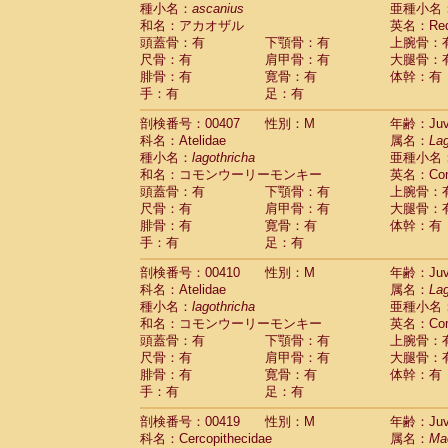
種小名：
ascanius
亜種小名
和名：アカオザル
英名：Red-
頭蓋骨：有
下顎骨：有
上腕骨：
尺骨：有
肩甲骨：有
大腿骨：
腓骨：有
寛骨：有
体幹：有
手：有
足：有
剖検番号：00407
性別：M
年齢：Juve
科名：Atelidae
属名：
Lag
種小名：
lagothricha
亜種小名
和名：コモンウーリーモンキー
英名：Comm
頭蓋骨：有
下顎骨：有
上腕骨：
尺骨：有
肩甲骨：有
大腿骨：
腓骨：有
寛骨：有
体幹：有
手：有
足：有
剖検番号：00410
性別：M
年齢：Juve
科名：Atelidae
属名：
Lag
種小名：
lagothricha
亜種小名
和名：コモンウーリーモンキー
英名：Comm
頭蓋骨：有
下顎骨：有
上腕骨：
尺骨：有
肩甲骨：有
大腿骨：
腓骨：有
寛骨：有
体幹：有
手：有
足：有
剖検番号：00419
性別：M
年齢：Juve
科名：Cercopithecidae
属名：
Ma