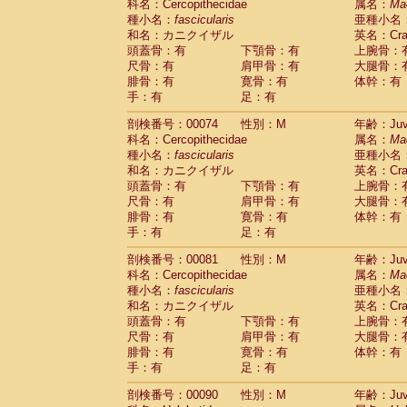
科名：Cercopithecidae
属名：
Ma
Cercopithecidae
Trachypithecus franc
種小名：
fascicularis
亜種小名
Cercopithecidae
Trachypithecus obsc
和名：カニクイザル
英名：Crab
Cercopithecidae
Trachypithecus pilea
頭蓋骨：有
下顎骨：有
上腕骨：
Cercopithecidae
Colobinae
spp.
尺骨：有
肩甲骨：有
大腿骨：
(0)
Cercopithecidae
Presbytesinae
spp.
腓骨：有
寛骨：有
体幹：有
(0)
手：有
Cercopithecidae
足：有
Cercopithecidae
spp
Hylobatidae
Hoolock hoolock
(0)
剖検番号：00074
性別：M
年齢：Juve
Hylobatidae
Hylobates agilis
(1)
科名：Cercopithecidae
属名：
Ma
Hylobatidae
Hylobates klossii
(0)
種小名：
fascicularis
亜種小名
Hylobatidae
Hylobates lar
(10)
和名：カニクイザル
英名：Crab
Hylobatidae
Hylobates moloch
(0)
頭蓋骨：有
下顎骨：有
上腕骨：
Hylobatidae
Hylobates muelleri
(0)
尺骨：有
肩甲骨：有
大腿骨：
Hylobatidae
Hylobates pileatus
(2)
腓骨：有
寛骨：有
体幹：有
Hylobatidae
Hylobates
spp.
手：有
足：有
(0)
Hylobatidae
Hylobates
hybrid
(0)
剖検番号：00081
性別：M
年齢：Juve
Hylobatidae
Nomascus concolor
(0)
科名：Cercopithecidae
属名：
Ma
Hylobatidae
Symphalangus syndactyl
種小名：
fascicularis
亜種小名
Hominidae
Pongo pygmaeus
(0)
和名：カニクイザル
英名：Crab
Hominidae
Pan troglodytes
(1)
頭蓋骨：有
下顎骨：有
上腕骨：
Hominidae
Gorilla gorilla beringei
(0)
尺骨：有
肩甲骨：有
大腿骨：
Hominidae
Gorilla gorilla gorilla
(0)
腓骨：有
寛骨：有
体幹：有
Primates misc.
(0)
手：有
足：有
Scandentia
Dendrogale melanura
(0)
Scandentia
Ptilocercus lowii
剖検番号：00090
性別：M
年齢：Juve
(0)