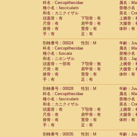
科名：Cercopithecidae
Cebidae
Saguinus midas
属名：
Ma
(0)
種小名：
fascicularis
亜種小名
Cebidae
Saguinus mystax
(1)
和名：カニクイザル
英名：Crab
Cebidae
Saguinus nigricollis
(13)
頭蓋骨：有
下顎骨：有
上腕骨：
Cebidae
Saguinus oedipus
(19)
尺骨：有
肩甲骨：有
大腿骨：
Cebidae
Saguinus weddelli
(0)
腓骨：有
寛骨：有
体幹：有
Cebidae
Saguinus
spp.
(1)
手：有
足：有
Cebidae
Aotus trivirgatus
(3)
Cebidae
Cebus albifrons
(1)
剖検番号：00024
性別：M
年齢：Juve
Cebidae
Cebus apella
科名：Cercopithecidae
(6)
属名：
Ma
Cebidae
Cebus capucinus
種小名：
fuscata
亜種小名
(0)
Cebidae
Cebus nigrivittatus
和名：ニホンザル
英名：Japa
(1)
Cebidae
Cebus
spp.
頭蓋骨：一部有
下顎骨：無
上腕骨：
(0)
Cebidae
Saimiri boliviensis
尺骨：有
肩甲骨：有
大腿骨：
(0)
腓骨：有
Cebidae
Saimiri sciureus
寛骨：有
体幹：有
(7)
手：有
足：有
Atelidae
Alouatta caraya
(0)
Atelidae
Alouatta fusca
(1)
剖検番号：00028
性別：M
年齢：Juve
Atelidae
Alouatta seniculus
(1)
科名：Cercopithecidae
属名：
Ma
Atelidae
Alouatta
spp.
(0)
種小名：
fascicularis
亜種小名
Atelidae
Ateles belzebuth
(1)
和名：カニクイザル
英名：Crab
Atelidae
Ateles geoffroyi
(3)
頭蓋骨：有
下顎骨：有
上腕骨：
Atelidae
Ateles paniscus
(3)
尺骨：有
肩甲骨：有
大腿骨：
Atelidae
Ateles
spp.
腓骨：有
寛骨：有
(0)
体幹：有
Atelidae
Lagothrix lagothricha
手：有
足：有
(6)
Atelidae
Lagothrix lagothricha cana
(0)
剖検番号：00035
性別：M
年齢：Juve
Pitheciidae
Cacajao calvus rubicundu