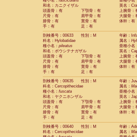
種小名：
fascicularis
亜種小名
和名：カニクイザル
英名：Crab
頭蓋骨：有
下顎骨：有
上腕骨：
尺骨：有
肩甲骨：有
大腿骨：
腓骨：有
寛骨：有
体幹：有
手：有
足：有
剖検番号：00633
性別：M
年齢：Infa
科名：Hylobatidae
属名：
Hy
種小名：
pileatus
亜種小名
和名：ボウシテナガザル
英名：Capp
頭蓋骨：有
下顎骨：有
上腕骨：
尺骨：有
肩甲骨：有
大腿骨：
腓骨：有
寛骨：有
体幹：有
手：有
足：有
剖検番号：00635
性別：M
年齢：Juve
科名：Cercopithecidae
属名：
Ma
種小名：
fuscata
亜種小名
和名：ヤクニホンザル
英名：Japa
頭蓋骨：有
下顎骨：有
上腕骨：
尺骨：有
肩甲骨：有
大腿骨：
腓骨：有
寛骨：有
体幹：有
手：有
足：有
剖検番号：00640
性別：M
年齢：Adu
科名：Cercopithecidae
属名：
Ma
種小名：
fuscata
亜種小名