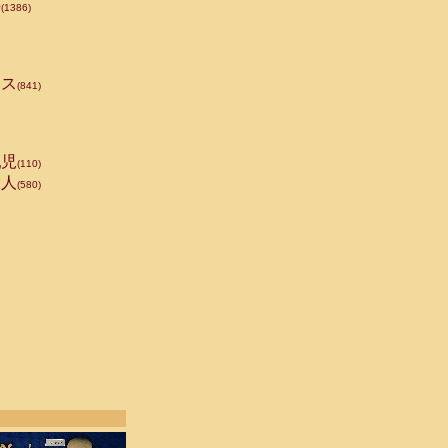
手
(1386)
ス
(841)
児
(110)
人
(580)