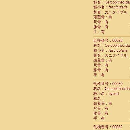
科名：Cercopithecida
Pitheciidae
種小名：
fascicularis
Pitheciidae
和名：カニクイザル
Pitheciidae
頭蓋骨：有
Pitheciidae
尺骨：有
Pitheciidae
腓骨：有
Pitheciidae
手：有
Pitheciidae
Pitheciidae
剖検番号：00028
Cercopithec
科名：Cercopithecida
Cercopithec
種小名：
fascicularis
和名：カニクイザル
Cercopithec
頭蓋骨：有
Cercopithec
尺骨：有
Cercopithec
腓骨：有
Cercopithec
手：有
Cercopithec
Cercopithec
剖検番号：00030
Cercopithec
科名：Cercopithecida
Cercopithec
種小名：hybrid
Cercopithec
和名：
Cercopithec
頭蓋骨：有
Cercopithec
尺骨：有
Cercopithec
腓骨：有
Cercopithec
手：有
Cercopithec
剖検番号：00032
Cercopithec