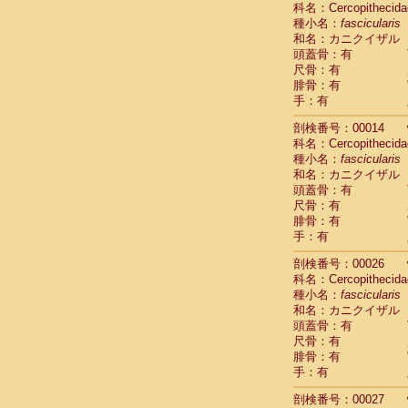
科名：Cercopithecida
Cebidae
Sa
種小名：
fascicularis
Cebidae
Sa
和名：カニクイザル
Cebidae
Sag
頭蓋骨：有
Cebidae
Sa
尺骨：有
Cebidae
Sag
腓骨：有
Cebidae
Sa
手：有
Cebidae
Aot
Cebidae
Ceb
剖検番号：00014
Cebidae
Ceb
科名：Cercopithecida
Cebidae
Ce
種小名：
fascicularis
Cebidae
Ceb
和名：カニクイザル
Cebidae
Ce
頭蓋骨：有
Cebidae
Sai
尺骨：有
腓骨：有
Cebidae
Sai
手：有
Atelidae
Alo
Atelidae
Alo
剖検番号：00026
Atelidae
Alo
科名：Cercopithecida
Atelidae
Alo
種小名：
fascicularis
Atelidae
Ate
和名：カニクイザル
Atelidae
Ate
頭蓋骨：有
Atelidae
Ate
尺骨：有
Atelidae
Ate
腓骨：有
Atelidae
Lag
手：有
Atelidae
Lag
剖検番号：00027
Pitheciidae