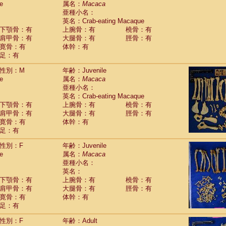
e
属名：
Macaca
Callicebus cupreus
(2)
亜種小名：
Callicebus donacophilus
(0)
英名：Crab-eating Macaque
Callicebus moloch
(0)
下顎骨：有
上腕骨：有
橈骨：有
Callicebus torquatus
(0)
肩甲骨：有
大腿骨：有
脛骨：有
Callicebus
spp.
(0)
寛骨：有
体幹：有
Chiropotes satanas
(2)
足：有
Pithecia monachus
(3)
Pithecia pithecia
性別：M
年齢：Juvenile
(0)
idae
Cercocebus agilis
e
属名：
Macaca
(0)
idae
Cercocebus galeritus chrysogaster
亜種小名：
(0)
idae
Cercocebus torquatus atys
英名：Crab-eating Macaque
(0)
下顎骨：有
上腕骨：有
橈骨：有
idae
Cercocebus torquatus lunulatus
(1)
肩甲骨：有
大腿骨：有
脛骨：有
idae
Cercocebus torquatus torquatus
(0)
寛骨：有
体幹：有
idae
Cercocebus
hybrid
(2)
足：有
idae
Cercocebus
spp.
(0)
idae
Lophocebus albigena
(0)
性別：F
年齢：Juvenile
idae
Papio anubis
(0)
e
属名：
Macaca
idae
Papio cynocephalus
(11)
亜種小名：
idae
Papio hamadryas
英名：
(1)
idae
Papio papio
下顎骨：有
上腕骨：有
橈骨：有
(0)
idae
Papio
spp.
肩甲骨：有
大腿骨：有
脛骨：有
(0)
idae
Mandrillus leucophaeus
寛骨：有
体幹：有
(2)
idae
Mandrillus sphinx
足：有
(0)
idae
Theropithecus gelada
(1)
性別：F
年齢：Adult
idae
Macaca arctoides
(4)