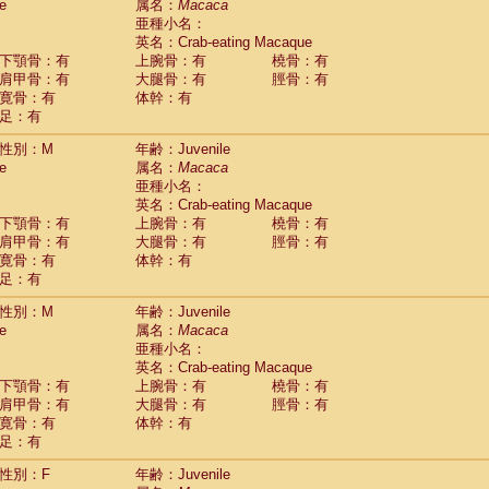
(0)
e
属名：
Macaca
idae
Trachypithecus francoisi
亜種小名：
(0)
idae
Trachypithecus obscurus
英名：Crab-eating Macaque
(5)
idae
Trachypithecus pileatus
下顎骨：有
上腕骨：有
橈骨：有
(0)
idae
Colobinae
spp.
肩甲骨：有
大腿骨：有
脛骨：有
(0)
idae
Presbytesinae
spp.
寛骨：有
体幹：有
(0)
idae
足：有
Cercopithecidae
spp.
(0)
e
Hoolock hoolock
(1)
性別：M
年齢：Juvenile
e
Hylobates agilis
(1)
e
属名：
Macaca
e
Hylobates klossii
(0)
亜種小名：
e
Hylobates lar
(19)
英名：Crab-eating Macaque
e
Hylobates moloch
(2)
下顎骨：有
上腕骨：有
橈骨：有
e
Hylobates muelleri
(0)
肩甲骨：有
大腿骨：有
脛骨：有
e
Hylobates pileatus
(5)
寛骨：有
体幹：有
e
Hylobates
spp.
足：有
(3)
e
Hylobates
hybrid
(1)
性別：M
年齢：Juvenile
e
Nomascus concolor
(0)
e
属名：
Macaca
e
Symphalangus syndactylus
(1)
亜種小名：
Pongo pygmaeus
(0)
英名：Crab-eating Macaque
Pan troglodytes
(1)
下顎骨：有
上腕骨：有
橈骨：有
orilla gorilla beringei
(0)
肩甲骨：有
大腿骨：有
脛骨：有
orilla gorilla gorilla
(0)
寛骨：有
体幹：有
c.
(0)
足：有
Dendrogale melanura
(0)
Ptilocercus lowii
性別：F
年齢：Juvenile
(0)