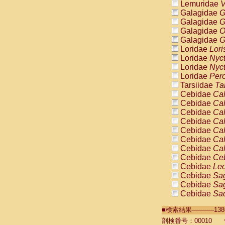
Lemuridae
V
Galagidae
G
Galagidae
G
Galagidae
O
Galagidae
G
Loridae
Lori
Loridae
Nyc
Loridae
Nyc
Loridae
Pero
Tarsiidae
Ta
Cebidae
Cal
Cebidae
Cal
Cebidae
Cal
Cebidae
Cal
Cebidae
Cal
Cebidae
Cal
Cebidae
Cal
Cebidae
Ce
Cebidae
Leo
Cebidae
Sag
Cebidae
Sag
Cebidae
Sag
Cebidae
Sag
■検索結果----------
Cebidae
Sag
Cebidae
Sa
剖検番号：00010