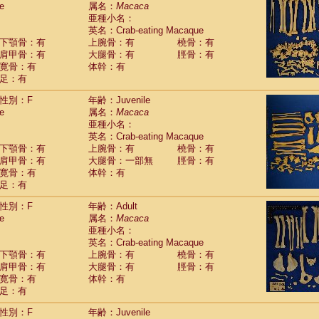
e
guinus midas
属名：
Macaca
(0)
亜種小名：
guinus mystax
(3)
英名：Crab-eating Macaque
uinus nigricollis
(35)
下顎骨：有
上腕骨：有
橈骨：有
guinus oedipus
(30)
肩甲骨：有
大腿骨：有
脛骨：有
uinus weddelli
(0)
寛骨：有
体幹：有
guinus
spp.
(0)
足：有
us trivirgatus
(5)
us albifrons
(3)
性別：F
年齢：Juvenile
us apella
e
(8)
属名：
Macaca
bus capucinus
亜種小名：
(1)
us nigrivittatus
英名：Crab-eating Macaque
(1)
bus
spp.
下顎骨：有
上腕骨：有
橈骨：有
(0)
miri boliviensis
肩甲骨：有
大腿骨：一部無
脛骨：有
(0)
miri sciureus
寛骨：有
体幹：有
(21)
足：有
uatta caraya
(0)
uatta fusca
(1)
性別：F
年齢：Adult
uatta seniculus
(1)
e
属名：
Macaca
uatta
spp.
(1)
亜種小名：
les belzebuth
(0)
英名：Crab-eating Macaque
les geoffroyi
(5)
下顎骨：有
上腕骨：有
橈骨：有
les paniscus
(9)
肩甲骨：有
大腿骨：有
脛骨：有
les
spp.
寛骨：有
(0)
体幹：有
othrix lagothricha
足：有
(8)
othrix lagothricha cana
(0)
性別：F
年齢：Juvenile
Cacajao calvus rubicundus
(1)