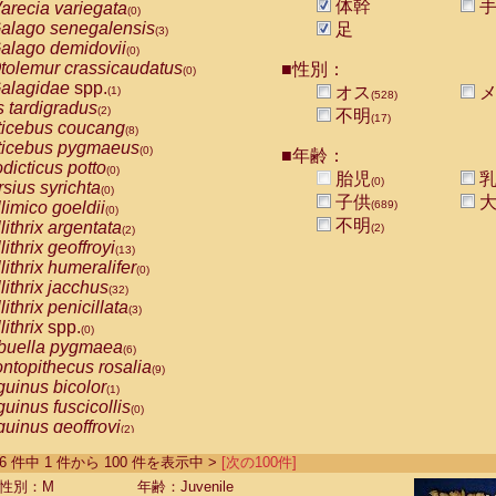
体幹
arecia variegata
(0)
alago senegalensis
足
(3)
alago demidovii
(0)
tolemur crassicaudatus
■性別：
(0)
alagidae
spp.
オス
メ
(1)
(528)
s tardigradus
(2)
不明
(17)
ticebus coucang
(8)
ticebus pygmaeus
(0)
■年齢：
dicticus potto
(0)
胎児
乳
(0)
rsius syrichta
(0)
子供
大
limico goeldii
(689)
(0)
不明
lithrix argentata
(2)
(2)
lithrix geoffroyi
(13)
lithrix humeralifer
(0)
lithrix jacchus
(32)
lithrix penicillata
(3)
lithrix
spp.
(0)
buella pygmaea
(6)
ntopithecus rosalia
(9)
uinus bicolor
(1)
uinus fuscicollis
(0)
uinus geoffroyi
(2)
uinus imperator
(0)
-1386 件中 1 件から 100 件を表示中 >
[次の100件]
uinus labiatus
(0)
guinus leucopus
性別：M
年齢：Juvenile
(6)