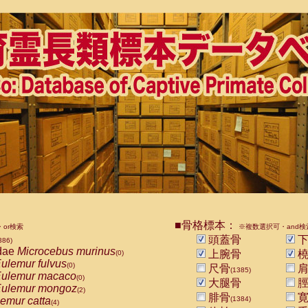
■骨格標本：
or検索
※複数選択可・and検
頭蓋骨
下
386)
dae
Microcebus murinus
上腕骨
橈
(0)
ulemur fulvus
(0)
尺骨
肩
(1385)
ulemur macaco
(0)
大腿骨
脛
ulemur mongoz
(2)
腓骨
寛
emur catta
(1384)
(4)