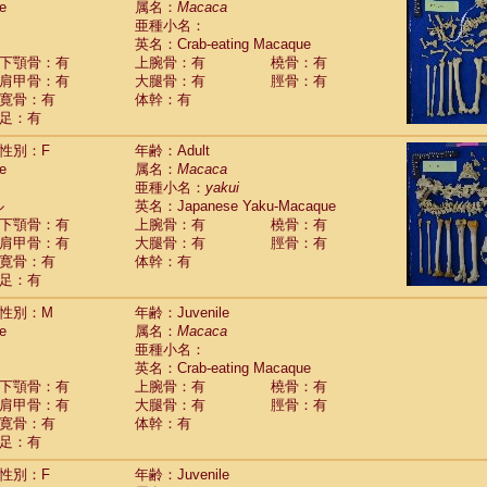
e
属名：
Macaca
idae
Macaca assamensis
(1)
亜種小名：
idae
Macaca brunnescens
(0)
英名：Crab-eating Macaque
idae
Macaca cyclopis
(23)
下顎骨：有
上腕骨：有
橈骨：有
idae
Macaca fascicularis
(450)
肩甲骨：有
大腿骨：有
脛骨：有
idae
Macaca fuscaca fuscata
(189)
寛骨：有
体幹：有
idae
Macaca fuscata yakui
(182)
足：有
idae
Macaca fuscata
hybrid
(1)
idae
性別：F
Macaca maura
年齢：Adult
(4)
e
属名：
Macaca
idae
Macaca mulatta
(102)
亜種小名：
yakui
idae
Macaca nemestrina
(6)
ル
英名：Japanese Yaku-Macaque
idae
Macaca nigra
(1)
下顎骨：有
上腕骨：有
橈骨：有
idae
Macaca radiata
(36)
肩甲骨：有
大腿骨：有
脛骨：有
idae
Macaca silenus
(0)
寛骨：有
体幹：有
idae
Macaca sinica
(1)
足：有
idae
Macaca sylvanus
(2)
idae
Macaca thibetana
性別：M
年齢：Juvenile
(0)
idae
Macaca tonkeana
e
属名：
Macaca
(0)
idae
Macaca
hybrid
亜種小名：
(2)
idae
Macaca
spp.
英名：Crab-eating Macaque
(0)
idae
Allenopithecus nigroviridis
下顎骨：有
上腕骨：有
橈骨：有
(0)
idae
肩甲骨：有
Cercopithecus ascanius
大腿骨：有
脛骨：有
(3)
寛骨：有
体幹：有
idae
Cercopithecus ascanius schmidti
(0)
足：有
idae
Cercopithecus cephus
(1)
idae
Cercopithecus diana
(0)
性別：F
年齢：Juvenile
idae
Cercopithecus hamlyni
(0)