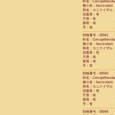
科名：Cercopithecida
Cercopithec
種小名：
fascicularis
Cercopithec
和名：カニクイザル
Cercopithec
頭蓋骨：有
Cercopithec
尺骨：有
Cercopithec
腓骨：有
手：有
Cercopithec
Hylobatida
剖検番号：00041
Hylobatida
科名：Cercopithecida
Hylobatida
種小名：
fascicularis
Hylobatida
和名：カニクイザル
Hylobatida
頭蓋骨：有
Hylobatida
尺骨：有
Hylobatida
腓骨：有
Hylobatida
手：有
Hylobatida
剖検番号：00043
Hylobatida
科名：Cercopithecida
Hylobatida
種小名：
fascicularis
Hominidae
和名：カニクイザル
Hominidae
頭蓋骨：有
Hominidae
G
尺骨：有
Hominidae
G
腓骨：有
Primates mis
手：有
Scandentia
Scandentia
剖検番号：00044