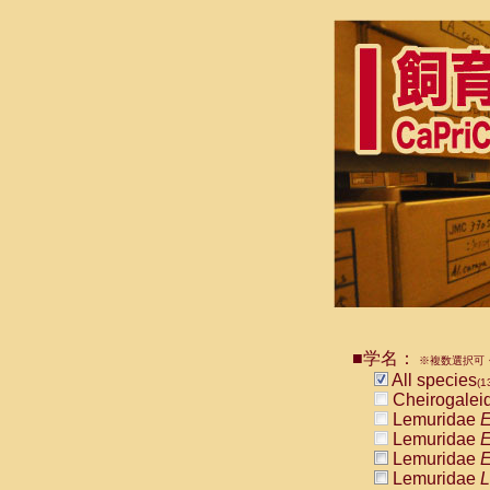
■学名：
※複数選択可・
All species
(1
Cheirogalei
Lemuridae
E
Lemuridae
E
Lemuridae
E
Lemuridae
L