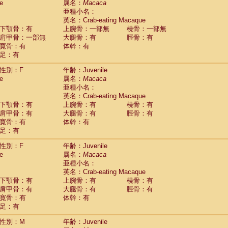
e
属名：
Macaca
idae
Cercopithecus lhoesti
(1)
亜種小名：
idae
Cercopithecus mitis
(1)
英名：Crab-eating Macaque
idae
Cercopithecus mitis doggetti
(1)
下顎骨：有
上腕骨：一部無
橈骨：一部無
idae
Cercopithecus mitis albogularis
肩甲骨：一部無
大腿骨：有
脛骨：有
(0)
idae
Cercopithecus mona
寛骨：有
体幹：有
(3)
idae
Cercopithecus neglectus
足：有
(1)
idae
Cercopithecus nigroviridis
(0)
性別：F
年齢：Juvenile
idae
Cercopithecus petaurista buettikoferi
(0)
e
属名：
Macaca
idae
Cercopithecus
spp.
(0)
亜種小名：
idae
Chlorocebus aethiops
(7)
英名：Crab-eating Macaque
idae
Chlorocebus pygerythrus cynosuros
(0)
下顎骨：有
上腕骨：有
橈骨：有
idae
Erythrocebus patas
(46)
肩甲骨：有
大腿骨：有
脛骨：有
idae
Miopithecus talapoin
(1)
寛骨：有
体幹：有
idae
Cercopithecinae
spp.
(0)
足：有
idae
Colobus angolensis
(0)
idae
Colobus guereza
性別：F
年齢：Juvenile
(0)
idae
Colobus polykomos
e
属名：
Macaca
(0)
idae
Piliocolobus badius
亜種小名：
(0)
英名：Crab-eating Macaque
idae
Kasi senex vetulus
(1)
下顎骨：有
上腕骨：有
橈骨：有
idae
Kasi senex
(1)
肩甲骨：有
大腿骨：有
脛骨：有
idae
Nasalis larvatus
(0)
寛骨：有
体幹：有
idae
Presbytes melalophos
(0)
足：有
idae
Pygathrix nemaeus
(0)
idae
Semnopithecus entellus
(21)
性別：M
年齢：Juvenile
idae
Trachypithecus cristatus