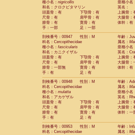
種小名：
nigricollis
亜種小名
和名：クロクビタマリン
英名：
頭蓋骨：有
下顎骨：有
上腕骨：
尺骨：有
肩甲骨：有
大腿骨：
腓骨：有
寛骨：有
体幹：有
手：一部
足：一部
剖検番号：00947
性別：M
年齢：Juve
科名：Cercopithecidae
属名：
Ma
種小名：
fascicularis
亜種小名
和名：カニクイザル
英名：Crab
頭蓋骨：有
下顎骨：有
上腕骨：
尺骨：有
肩甲骨：有
大腿骨：
腓骨：一部無
寛骨：有
体幹：有
手：有
足：有
剖検番号：00948
性別：M
年齢：Adu
科名：Cercopithecidae
属名：
Ma
種小名：
mulatta
亜種小名
和名：アカゲザル
英名：Rhes
頭蓋骨：有
下顎骨：有
上腕骨：
尺骨：有
肩甲骨：有
大腿骨：
腓骨：有
寛骨：有
体幹：一
手：有
足：有
剖検番号：00953
性別：M
年齢：Infa
科名：Cercopithecidae
属名：
Ma