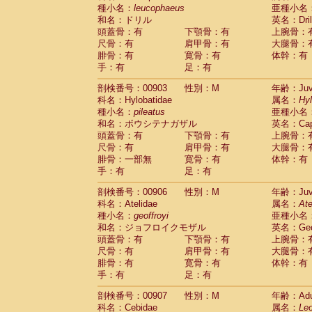
種小名：
leucophaeus
亜種小名
和名：ドリル
英名：Dril
頭蓋骨：有
下顎骨：有
上腕骨：
尺骨：有
肩甲骨：有
大腿骨：
腓骨：有
寛骨：有
体幹：有
手：有
足：有
剖検番号：00903
性別：M
年齢：Juve
科名：Hylobatidae
属名：
Hy
種小名：
pileatus
亜種小名
和名：ボウシテナガザル
英名：Capp
頭蓋骨：有
下顎骨：有
上腕骨：
尺骨：有
肩甲骨：有
大腿骨：
腓骨：一部無
寛骨：有
体幹：有
手：有
足：有
剖検番号：00906
性別：M
年齢：Juve
科名：Atelidae
属名：
Ate
種小名：
geoffroyi
亜種小名
和名：ジョフロイクモザル
英名：Geoff
頭蓋骨：有
下顎骨：有
上腕骨：
尺骨：有
肩甲骨：有
大腿骨：
腓骨：有
寛骨：有
体幹：有
手：有
足：有
剖検番号：00907
性別：M
年齢：Adu
科名：Cebidae
属名：
Leo