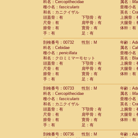
科名：Cercopithecidae
属名：
Ma
Cercopithecidae
Cercopithecus lhoest
種小名：
fascicularis
亜種小名
Cercopithecidae
Cercopithecus mitis
(0
和名：カニクイザル
英名：Crab
Cercopithecidae
Cercopithecus mitis 
頭蓋骨：有
下顎骨：有
上腕骨：
Cercopithecidae
Cercopithecus mitis 
尺骨：有
肩甲骨：有
大腿骨：
Cercopithecidae
Cercopithecus mona
腓骨：有
寛骨：有
体幹：有
Cercopithecidae
Cercopithecus negle
手：有
足：有
Cercopithecidae
Cercopithecus nigrovi
剖検番号：00732
性別：M
年齢：Adu
Cercopithecidae
Cercopithecus petauri
科名：Cebidae
属名：
Cal
Cercopithecidae
Cercopithecus
spp.
(0)
種小名：
penicillata
亜種小名
Cercopithecidae
Chlorocebus aethiop
和名：クロミミマーモセット
英名：Blac
Cercopithecidae
Chlorocebus pygeryt
頭蓋骨：有
下顎骨：有
上腕骨：
Cercopithecidae
Erythrocebus patas
(1
尺骨：有
肩甲骨：有
大腿骨：
Cercopithecidae
Miopithecus talapoin
腓骨：有
寛骨：有
体幹：有
Cercopithecidae
Cercopithecinae
spp
手：有
足：有
Cercopithecidae
Colobus angolensis
(0
Cercopithecidae
Colobus guereza
剖検番号：00733
性別：M
年齢：Adu
(0)
Cercopithecidae
Colobus polykomos
科名：Cercopithecidae
属名：
Ma
(0
種小名：
Cercopithecidae
fascicularis
Piliocolobus badius
亜種小名
(0
和名：カニクイザル
英名：Crab
Cercopithecidae
Kasi senex vetulus
(0)
頭蓋骨：有
下顎骨：有
上腕骨：
Cercopithecidae
Kasi senex
(0)
尺骨：有
肩甲骨：有
大腿骨：
Cercopithecidae
Nasalis larvatus
(0)
腓骨：有
寛骨：有
体幹：有
Cercopithecidae
Presbytes melaloph
手：有
足：有
Cercopithecidae
Pygathrix nemaeus
(0)
Cercopithecidae
Semnopithecus entel
剖検番号：00736
性別：M
年齢：Adu
Cercopithecidae
Trachypithecus crista