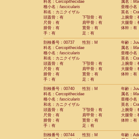
科名：Cercopithecidae
属名：
Ma
Cercopithecidae
Trachypithecus franc
種小名：
fascicularis
亜種小名
Cercopithecidae
Trachypithecus obsc
和名：カニクイザル
英名：Crab
Cercopithecidae
Trachypithecus pilea
頭蓋骨：有
下顎骨：有
上腕骨：
Cercopithecidae
Colobinae
spp.
尺骨：有
肩甲骨：有
大腿骨：
(0)
Cercopithecidae
Presbytesinae
spp.
腓骨：有
寛骨：有
体幹：有
(0)
手：有
Cercopithecidae
足：有
Cercopithecidae
spp
Hylobatidae
Hoolock hoolock
(0)
剖検番号：00737
性別：M
年齢：Juve
Hylobatidae
Hylobates agilis
(1)
科名：Cercopithecidae
属名：
Ma
Hylobatidae
Hylobates klossii
(0)
種小名：
fascicularis
亜種小名
Hylobatidae
Hylobates lar
(10)
和名：カニクイザル
英名：Crab
Hylobatidae
Hylobates moloch
(0)
頭蓋骨：有
下顎骨：有
上腕骨：
Hylobatidae
Hylobates muelleri
(0)
尺骨：有
肩甲骨：有
大腿骨：
Hylobatidae
Hylobates pileatus
(2)
腓骨：有
寛骨：有
体幹：有
Hylobatidae
Hylobates
spp.
手：有
足：有
(0)
Hylobatidae
Hylobates
hybrid
(0)
剖検番号：00740
性別：M
年齢：Juve
Hylobatidae
Nomascus concolor
(0)
科名：Cercopithecidae
属名：
Ma
Hylobatidae
Symphalangus syndactyl
種小名：
fascicularis
亜種小名
Hominidae
Pongo pygmaeus
(0)
和名：カニクイザル
英名：Crab
Hominidae
Pan troglodytes
(1)
頭蓋骨：有
下顎骨：有
上腕骨：
Hominidae
Gorilla gorilla beringei
(0)
尺骨：有
肩甲骨：有
大腿骨：
Hominidae
Gorilla gorilla gorilla
(0)
腓骨：有
寛骨：有
体幹：有
Primates misc.
(0)
手：有
足：有
Scandentia
Dendrogale melanura
(0)
Scandentia
Ptilocercus lowii
剖検番号：00744
性別：M
年齢：Adu
(0)