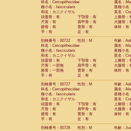
科名：Cercopithecidae
属名：
Ma
Cercopithecidae
Macaca assamensis
(
種小名：
fascicularis
亜種小名
Cercopithecidae
Macaca brunnescen
和名：カニクイザル
英名：Crab
Cercopithecidae
Macaca cyclopis
(6)
頭蓋骨：有
下顎骨：有
上腕骨：
Cercopithecidae
Macaca fascicularis
(1
尺骨：有
肩甲骨：有
大腿骨：
Cercopithecidae
Macaca fuscaca fusc
腓骨：有
寛骨：有
体幹：有
Cercopithecidae
Macaca fuscata yaku
手：有
足：有
Cercopithecidae
Macaca fuscata
hybr
剖検番号：00722
Cercopithecidae
性別：M
Macaca maura
年齢：Adu
(1)
科名：Cercopithecidae
属名：
Ma
Cercopithecidae
Macaca mulatta
(45)
種小名：
fascicularis
亜種小名
Cercopithecidae
Macaca nemestrina
(3
和名：カニクイザル
英名：Crab
Cercopithecidae
Macaca nigra
(1)
頭蓋骨：有
下顎骨：有
上腕骨：
Cercopithecidae
Macaca radiata
(7)
尺骨：一部無
肩甲骨：有
大腿骨：
Cercopithecidae
Macaca silenus
(0)
腓骨：一部無
寛骨：有
体幹：有
Cercopithecidae
Macaca sinica
(0)
手：有
足：有
Cercopithecidae
Macaca sylvanus
(2)
Cercopithecidae
Macaca thibetana
剖検番号：00727
性別：M
年齢：Adu
(0)
Cercopithecidae
Macaca tonkeana
科名：Cercopithecidae
属名：
Ma
(0)
Cercopithecidae
Macaca
hybrid
種小名：
fascicularis
亜種小名
(1)
Cercopithecidae
Macaca
spp.
和名：カニクイザル
英名：Crab
(0)
Cercopithecidae
Allenopithecus nigrov
頭蓋骨：有
下顎骨：有
上腕骨：
尺骨：有
Cercopithecidae
肩甲骨：有
Cercopithecus ascan
大腿骨：
腓骨：有
寛骨：有
体幹：有
Cercopithecidae
Cercopithecus ascan
手：有
足：有
Cercopithecidae
Cercopithecus ceph
Cercopithecidae
Cercopithecus diana
剖検番号：00728
性別：M
年齢：Juve
Cercopithecidae
Cercopithecus hamly