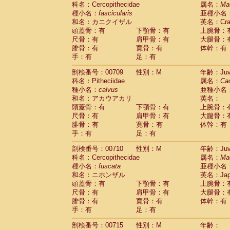
科名：Cercopithecidae
Cebidae
Saguinus midas
属名：
Ma
(0)
種小名：
fascicularis
亜種小名
Cebidae
Saguinus mystax
(1)
和名：カニクイザル
英名：Crab
Cebidae
Saguinus nigricollis
(12)
頭蓋骨：有
下顎骨：有
上腕骨：
Cebidae
Saguinus oedipus
(19)
尺骨：有
肩甲骨：有
大腿骨：
Cebidae
Saguinus weddelli
(0)
腓骨：有
寛骨：有
体幹：有
Cebidae
Saguinus
spp.
(0)
手：有
足：有
Cebidae
Aotus trivirgatus
(3)
Cebidae
Cebus albifrons
(1)
剖検番号：00709
性別：M
年齢：Juve
Cebidae
Cebus apella
科名：Pitheciidae
(6)
属名：
Ca
Cebidae
Cebus capucinus
種小名：
calvus
亜種小名
(0)
Cebidae
Cebus nigrivittatus
和名：アカウアカリ
英名：
(1)
Cebidae
Cebus
spp.
頭蓋骨：有
下顎骨：有
上腕骨：
(0)
Cebidae
Saimiri boliviensis
尺骨：有
肩甲骨：有
大腿骨：
(0)
腓骨：有
Cebidae
Saimiri sciureus
寛骨：有
体幹：有
(7)
手：有
足：有
Atelidae
Alouatta caraya
(0)
Atelidae
Alouatta fusca
(1)
剖検番号：00710
性別：M
年齢：Juve
Atelidae
Alouatta seniculus
(1)
科名：Cercopithecidae
属名：
Ma
Atelidae
Alouatta
spp.
(0)
種小名：
fuscata
亜種小名
Atelidae
Ateles belzebuth
(0)
和名：ニホンザル
英名：Japa
Atelidae
Ateles geoffroyi
(3)
頭蓋骨：有
下顎骨：有
上腕骨：
Atelidae
Ateles paniscus
(3)
尺骨：有
肩甲骨：有
大腿骨：
Atelidae
Ateles
spp.
腓骨：有
寛骨：有
(0)
体幹：有
Atelidae
Lagothrix lagothricha
手：有
足：有
(5)
Atelidae
Lagothrix lagothricha cana
(0)
剖検番号：00715
性別：M
年齢：
Pitheciidae
Cacajao calvus rubicundu