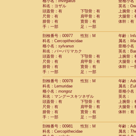
種小名：
trivirgatus
亜種小名
和名：ヨザル
英名：Owl M
頭蓋骨：有
下顎骨：有
上腕骨：
尺骨：有
肩甲骨：有
大腿骨：
腓骨：有
寛骨：有
体幹：有
手：一部
足：一部
剖検番号：00977
性別：M
年齢：Infa
科名：Cercopithecidae
属名：
Ma
種小名：
sylvanus
亜種小名
和名：バーバリマカク
英名：Barb
頭蓋骨：有
下顎骨：有
上腕骨：
尺骨：有
肩甲骨：有
大腿骨：
腓骨：有
寛骨：有
体幹：一
手：一部
足：一部
剖検番号：00978
性別：M
年齢：Adu
科名：Lemuridae
属名：
Eu
種小名：
mongoz
亜種小名
和名：マングースキツネザル
英名：
頭蓋骨：有
下顎骨：有
上腕骨：
尺骨：有
肩甲骨：有
大腿骨：
腓骨：有
寛骨：有
体幹：有
手：一部
足：一部
剖検番号：00981
性別：M
年齢：Adu
科名：Cercopithecidae
属名：
The