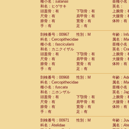
種小名：
satanas
亜種小名
和名：ヒゲサキ
英名：
頭蓋骨：有
下顎骨：有
上腕骨：
尺骨：有
肩甲骨：有
大腿骨：
腓骨：有
寛骨：有
体幹：有
手：有
足：有
剖検番号：00967
性別：M
年齢：Infa
科名：Cercopithecidae
属名：
Ma
種小名：
fascicularis
亜種小名
和名：カニクイザル
英名：Crab
頭蓋骨：有
下顎骨：有
上腕骨：
尺骨：有
肩甲骨：有
大腿骨：
腓骨：有
寛骨：有
体幹：有
手：有
足：有
剖検番号：00968
性別：M
年齢：Adu
科名：Cercopithecidae
属名：
Ma
種小名：
fuscata
亜種小名
和名：ニホンザル
英名：Japa
頭蓋骨：有
下顎骨：有
上腕骨：
尺骨：有
肩甲骨：有
大腿骨：
腓骨：有
寛骨：有
体幹：有
手：有
足：有
剖検番号：00971
性別：M
年齢：Juve
科名：Atelidae
属名：
Ate