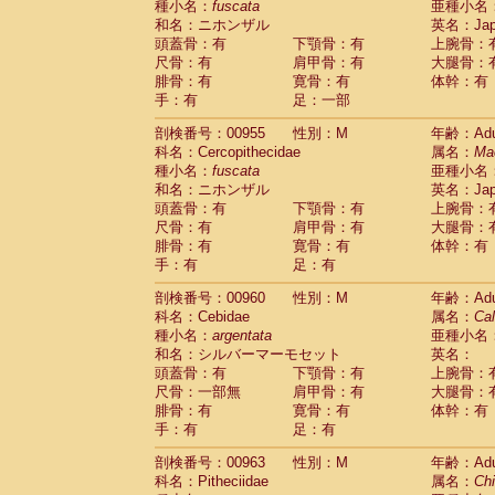
種小名：
fuscata
亜種小名
和名：ニホンザル
英名：Japa
頭蓋骨：有
下顎骨：有
上腕骨：
尺骨：有
肩甲骨：有
大腿骨：
腓骨：有
寛骨：有
体幹：有
手：有
足：一部
剖検番号：00955
性別：M
年齢：Adu
科名：Cercopithecidae
属名：
Ma
種小名：
fuscata
亜種小名
和名：ニホンザル
英名：Japa
頭蓋骨：有
下顎骨：有
上腕骨：
尺骨：有
肩甲骨：有
大腿骨：
腓骨：有
寛骨：有
体幹：有
手：有
足：有
剖検番号：00960
性別：M
年齢：Adu
科名：Cebidae
属名：
Cal
種小名：
argentata
亜種小名
和名：シルバーマーモセット
英名：
頭蓋骨：有
下顎骨：有
上腕骨：
尺骨：一部無
肩甲骨：有
大腿骨：
腓骨：有
寛骨：有
体幹：有
手：有
足：有
剖検番号：00963
性別：M
年齢：Adu
科名：Pitheciidae
属名：
Chi