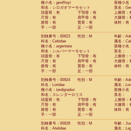
種小名：
geoffroyi
亜種小名
和名：シロガオマーモセット
英名：Geof
頭蓋骨：有
下顎骨：有
上腕骨：
尺骨：有
肩甲骨：有
大腿骨：
腓骨：有
寛骨：有
体幹：有
手：一部
足：一部
剖検番号：00923
性別：M
年齢：Adu
科名：Cebidae
属名：
Cal
種小名：
argentata
亜種小名
和名：シルバーマーモセット
英名：
頭蓋骨：有
下顎骨：有
上腕骨：
尺骨：有
肩甲骨：有
大腿骨：
腓骨：有
寛骨：有
体幹：有
手：一部
足：一部
剖検番号：00924
性別：M
年齢：Adu
科名：Loridae
属名：
Lor
種小名：
tardigradus
亜種小名
和名：スレンダーロリス
英名：
頭蓋骨：有
下顎骨：有
上腕骨：
尺骨：有
肩甲骨：有
大腿骨：
腓骨：有
寛骨：有
体幹：有
手：一部
足：一部
剖検番号：00928
性別：M
年齢：Juve
科名：Atelidae
属名：
Lag