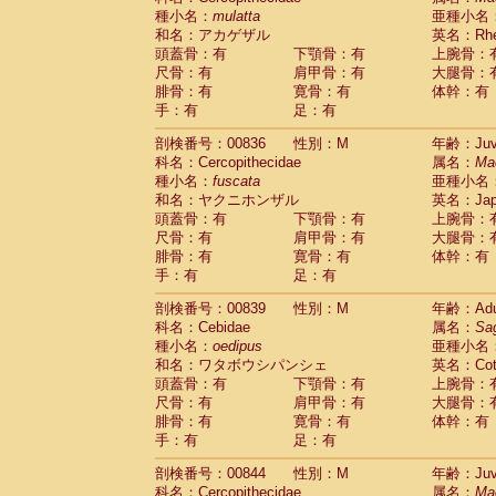
種小名：
mulatta
亜種小名
和名：アカゲザル
英名：Rhes
頭蓋骨：有
下顎骨：有
上腕骨：
尺骨：有
肩甲骨：有
大腿骨：
腓骨：有
寛骨：有
体幹：有
手：有
足：有
剖検番号：00836
性別：M
年齢：Juve
科名：Cercopithecidae
属名：
Ma
種小名：
fuscata
亜種小名
和名：ヤクニホンザル
英名：Japa
頭蓋骨：有
下顎骨：有
上腕骨：
尺骨：有
肩甲骨：有
大腿骨：
腓骨：有
寛骨：有
体幹：有
手：有
足：有
剖検番号：00839
性別：M
年齢：Adu
科名：Cebidae
属名：
Sa
種小名：
oedipus
亜種小名
和名：ワタボウシパンシェ
英名：Cotto
頭蓋骨：有
下顎骨：有
上腕骨：
尺骨：有
肩甲骨：有
大腿骨：
腓骨：有
寛骨：有
体幹：有
手：有
足：有
剖検番号：00844
性別：M
年齢：Juve
科名：Cercopithecidae
属名：
Ma