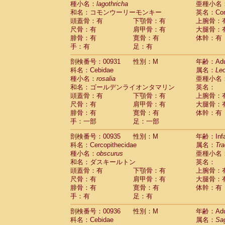
種小名：
lagothricha
亜種小名
和名：コモンウーリーモンキー
英名：Comm
頭蓋骨：有
下顎骨：有
上腕骨：
尺骨：有
肩甲骨：有
大腿骨：
腓骨：有
寛骨：有
体幹：有
手：有
足：有
剖検番号：00931
性別：M
年齢：Adu
科名：Cebidae
属名：
Leo
種小名：
rosalia
亜種小名
和名：ゴールデンライオンタマリン
英名：
頭蓋骨：有
下顎骨：有
上腕骨：
尺骨：有
肩甲骨：有
大腿骨：
腓骨：有
寛骨：有
体幹：有
手：一部
足：一部
剖検番号：00935
性別：M
年齢：Infa
科名：Cercopithecidae
属名：
Tra
種小名：
obscurus
亜種小名
和名：ダスキールトン
英名：
頭蓋骨：有
下顎骨：有
上腕骨：
尺骨：有
肩甲骨：有
大腿骨：
腓骨：有
寛骨：有
体幹：有
手：有
足：有
剖検番号：00936
性別：M
年齢：Adu
科名：Cebidae
属名：
Sa