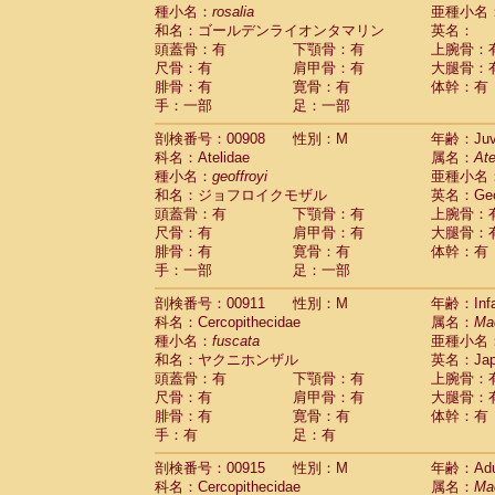
種小名：
rosalia
亜種小名
和名：ゴールデンライオンタマリン
英名：
頭蓋骨：有
下顎骨：有
上腕骨：
尺骨：有
肩甲骨：有
大腿骨：
腓骨：有
寛骨：有
体幹：有
手：一部
足：一部
剖検番号：00908
性別：M
年齢：Juve
科名：Atelidae
属名：
Ate
種小名：
geoffroyi
亜種小名
和名：ジョフロイクモザル
英名：Geoff
頭蓋骨：有
下顎骨：有
上腕骨：
尺骨：有
肩甲骨：有
大腿骨：
腓骨：有
寛骨：有
体幹：有
手：一部
足：一部
剖検番号：00911
性別：M
年齢：Infa
科名：Cercopithecidae
属名：
Ma
種小名：
fuscata
亜種小名
和名：ヤクニホンザル
英名：Japa
頭蓋骨：有
下顎骨：有
上腕骨：
尺骨：有
肩甲骨：有
大腿骨：
腓骨：有
寛骨：有
体幹：有
手：有
足：有
剖検番号：00915
性別：M
年齢：Adu
科名：Cercopithecidae
属名：
Ma