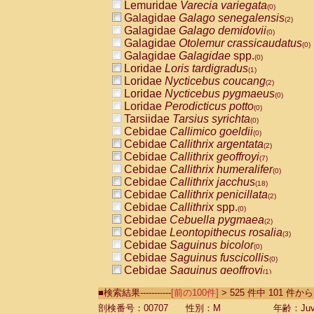
Lemuridae
Varecia variegata
(0)
Galagidae
Galago senegalensis
(2)
Galagidae
Galago demidovii
(0)
Galagidae
Otolemur crassicaudatus
(0)
Galagidae
Galagidae
spp.
(0)
Loridae
Loris tardigradus
(1)
Loridae
Nycticebus coucang
(2)
Loridae
Nycticebus pygmaeus
(0)
Loridae
Perodicticus potto
(0)
Tarsiidae
Tarsius syrichta
(0)
Cebidae
Callimico goeldii
(0)
Cebidae
Callithrix argentata
(2)
Cebidae
Callithrix geoffroyi
(7)
Cebidae
Callithrix humeralifer
(0)
Cebidae
Callithrix jacchus
(18)
Cebidae
Callithrix penicillata
(2)
Cebidae
Callithrix
spp.
(0)
Cebidae
Cebuella pygmaea
(2)
Cebidae
Leontopithecus rosalia
(3)
Cebidae
Saguinus bicolor
(0)
Cebidae
Saguinus fuscicollis
(0)
Cebidae
Saguinus geoffroyi
(1)
Cebidae
Saguinus imperator
(0)
■検索結果-----------
[前の100件]
> 525 件中 101 件か
Cebidae
Saguinus labiatus
(0)
Cebidae
Saguinus leucopus
剖検番号：00707
性別：M
年齢：Juve
(4)