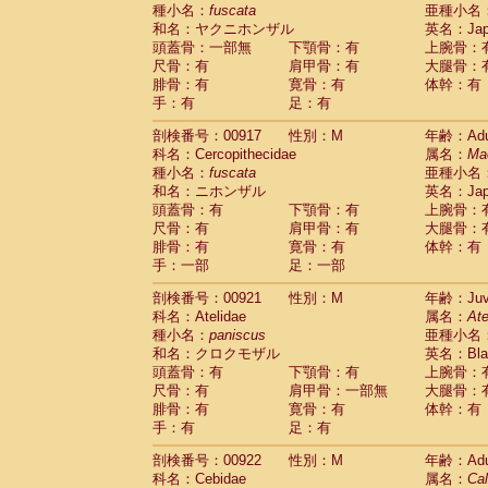
種小名：
fuscata
亜種小名
和名：ヤクニホンザル
英名：Japa
頭蓋骨：一部無
下顎骨：有
上腕骨：
尺骨：有
肩甲骨：有
大腿骨：
腓骨：有
寛骨：有
体幹：有
手：有
足：有
剖検番号：00917
性別：M
年齢：Adu
科名：Cercopithecidae
属名：
Ma
種小名：
fuscata
亜種小名
和名：ニホンザル
英名：Japa
頭蓋骨：有
下顎骨：有
上腕骨：
尺骨：有
肩甲骨：有
大腿骨：
腓骨：有
寛骨：有
体幹：有
手：一部
足：一部
剖検番号：00921
性別：M
年齢：Juve
科名：Atelidae
属名：
Ate
種小名：
paniscus
亜種小名
和名：クロクモザル
英名：Blac
頭蓋骨：有
下顎骨：有
上腕骨：
尺骨：有
肩甲骨：一部無
大腿骨：
腓骨：有
寛骨：有
体幹：有
手：有
足：有
剖検番号：00922
性別：M
年齢：Adu
科名：Cebidae
属名：
Cal