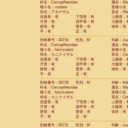
科名：Cercopithecidae
属名：
Ma
Pitheciidae
Callicebus cupreus
(0)
種小名：
mulatta
亜種小名
Pitheciidae
Callicebus donacophilus
(0
和名：アカゲザル
英名：Rhes
Pitheciidae
Callicebus moloch
(0)
頭蓋骨：有
下顎骨：有
上腕骨：
Pitheciidae
Callicebus torquatus
(0)
尺骨：有
肩甲骨：有
大腿骨：
Pitheciidae
Callicebus
spp.
(0)
腓骨：有
寛骨：有
体幹：有
Pitheciidae
Chiropotes satanas
(1)
手：有
足：有
Pitheciidae
Pithecia monachus
(3)
Pitheciidae
Pithecia pithecia
剖検番号：00716
性別：M
年齢：Juve
(0)
Cercopithecidae
Cercocebus agilis
科名：Cercopithecidae
属名：
Ma
(0)
Cercopithecidae
Cercocebus galeritus
種小名：
fascicularis
亜種小名
和名：カニクイザル
Cercopithecidae
Cercocebus torquatu
英名：Crab
頭蓋骨：有
下顎骨：有
上腕骨：
Cercopithecidae
Cercocebus torquatus
尺骨：有
肩甲骨：有
大腿骨：
Cercopithecidae
Cercocebus torquatu
腓骨：有
寛骨：有
体幹：有
Cercopithecidae
Cercocebus
hybrid
(0)
手：有
足：有
Cercopithecidae
Cercocebus
spp.
(0)
Cercopithecidae
Lophocebus albigen
剖検番号：00720
性別：M
年齢：Adu
Cercopithecidae
Papio anubis
(0)
科名：Cercopithecidae
属名：
Ma
Cercopithecidae
Papio cynocephalus
(
種小名：
fascicularis
亜種小名
Cercopithecidae
Papio hamadryas
和名：カニクイザル
英名：Crab
(0)
Cercopithecidae
Papio papio
頭蓋骨：有
下顎骨：有
上腕骨：
(0)
Cercopithecidae
Papio
spp.
尺骨：有
肩甲骨：有
大腿骨：
(0)
Cercopithecidae
Mandrillus leucopha
腓骨：有
寛骨：有
体幹：有
Cercopithecidae
Mandrillus sphinx
手：有
足：有
(0)
Cercopithecidae
Theropithecus gelad
剖検番号：00721
性別：M
年齢：Juve
Cercopithecidae
Macaca arctoides
(1)