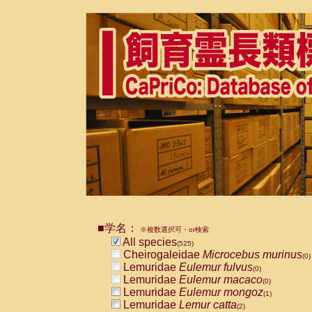
■学名：
※複数選択可・or検索
All species
(525)
Cheirogaleidae
Microcebus murinus
(0)
Lemuridae
Eulemur fulvus
(0)
Lemuridae
Eulemur macaco
(0)
Lemuridae
Eulemur mongoz
(1)
Lemuridae
Lemur catta
(2)