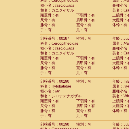
科名：Cercopithecidae
属名：
Ma
種小名：
fascicularis
亜種小名
和名：カニクイザル
英名：Crab
頭蓋骨：有
下顎骨：有
上腕骨：
尺骨：有
肩甲骨：有
大腿骨：
腓骨：有
寛骨：有
体幹：有
手：有
足：有
剖検番号：00187
性別：M
年齢：Juve
科名：Cercopithecidae
属名：
Ma
種小名：
fascicularis
亜種小名
和名：カニクイザル
英名：Crab
頭蓋骨：有
下顎骨：有
上腕骨：
尺骨：有
肩甲骨：有
大腿骨：
腓骨：有
寛骨：有
体幹：有
手：有
足：有
剖検番号：00190
性別：M
年齢：Infa
科名：Hylobatidae
属名：
Hy
種小名：
lar
亜種小名
和名：シロテテナガザル
英名：Whit
頭蓋骨：有
下顎骨：有
上腕骨：
尺骨：有
肩甲骨：有
大腿骨：
腓骨：有
寛骨：有
体幹：有
手：有
足：有
剖検番号：00198
性別：M
年齢：Juve