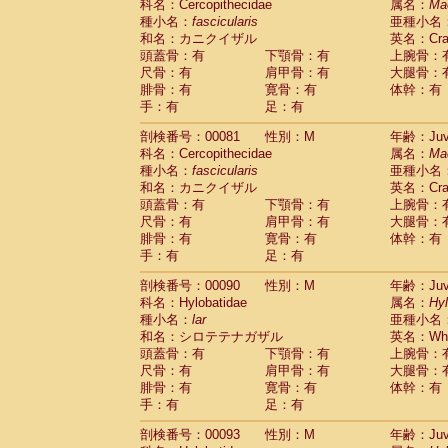
科名：Cercopithecidae
属名：
Ma
Cercopithecidae
Trachypithecus franc
種小名：
fascicularis
亜種小名
Cercopithecidae
Trachypithecus obsc
和名：カニクイザル
英名：Crab
Cercopithecidae
Trachypithecus pilea
頭蓋骨：有
下顎骨：有
上腕骨：
Cercopithecidae
Colobinae
spp.
尺骨：有
肩甲骨：有
大腿骨：
(0)
Cercopithecidae
Presbytesinae
spp.
腓骨：有
寛骨：有
体幹：有
(0)
手：有
Cercopithecidae
足：有
Cercopithecidae
spp
Hylobatidae
Hoolock hoolock
(0)
剖検番号：00081
性別：M
年齢：Juve
Hylobatidae
Hylobates agilis
(1)
科名：Cercopithecidae
属名：
Ma
Hylobatidae
Hylobates klossii
(0)
種小名：
fascicularis
亜種小名
Hylobatidae
Hylobates lar
(10)
和名：カニクイザル
英名：Crab
Hylobatidae
Hylobates moloch
(0)
頭蓋骨：有
下顎骨：有
上腕骨：
Hylobatidae
Hylobates muelleri
(0)
尺骨：有
肩甲骨：有
大腿骨：
Hylobatidae
Hylobates pileatus
(2)
腓骨：有
寛骨：有
体幹：有
Hylobatidae
Hylobates
spp.
手：有
足：有
(0)
Hylobatidae
Hylobates
hybrid
(0)
剖検番号：00090
性別：M
年齢：Juve
Hylobatidae
Nomascus concolor
(0)
科名：Hylobatidae
属名：
Hy
Hylobatidae
Symphalangus syndactyl
種小名：
lar
亜種小名
Hominidae
Pongo pygmaeus
(0)
和名：シロテテナガザル
英名：Whit
Hominidae
Pan troglodytes
(1)
頭蓋骨：有
下顎骨：有
上腕骨：
Hominidae
Gorilla gorilla beringei
(0)
尺骨：有
肩甲骨：有
大腿骨：
Hominidae
Gorilla gorilla gorilla
(0)
腓骨：有
寛骨：有
体幹：有
Primates misc.
(0)
手：有
足：有
Scandentia
Dendrogale melanura
(0)
Scandentia
Ptilocercus lowii
剖検番号：00093
性別：M
年齢：Juve
(0)