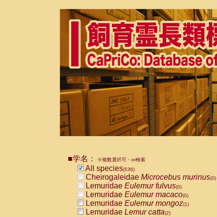
■学名：
※複数選択可・or検索
All species
(536)
Cheirogaleidae
Microcebus murinus
(0)
Lemuridae
Eulemur fulvus
(0)
Lemuridae
Eulemur macaco
(0)
Lemuridae
Eulemur mongoz
(1)
Lemuridae
Lemur catta
(2)