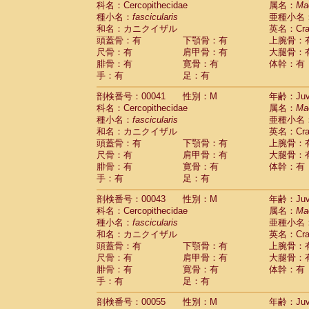
科名：Cercopithecidae
属名：
Ma
Pitheciidae
Callicebus cupreus
(0)
種小名：
fascicularis
亜種小名
Pitheciidae
Callicebus donacophilus
(0
和名：カニクイザル
英名：Crab
Pitheciidae
Callicebus moloch
(0)
頭蓋骨：有
下顎骨：有
上腕骨：
Pitheciidae
Callicebus torquatus
(0)
尺骨：有
肩甲骨：有
大腿骨：
Pitheciidae
Callicebus
spp.
(0)
腓骨：有
寛骨：有
体幹：有
Pitheciidae
Chiropotes satanas
(1)
手：有
足：有
Pitheciidae
Pithecia monachus
(3)
Pitheciidae
Pithecia pithecia
剖検番号：00041
性別：M
年齢：Juve
(0)
Cercopithecidae
Cercocebus agilis
科名：Cercopithecidae
属名：
Ma
(0)
Cercopithecidae
Cercocebus galeritus
種小名：
fascicularis
亜種小名
和名：カニクイザル
Cercopithecidae
Cercocebus torquatu
英名：Crab
頭蓋骨：有
下顎骨：有
上腕骨：
Cercopithecidae
Cercocebus torquatus
尺骨：有
肩甲骨：有
大腿骨：
Cercopithecidae
Cercocebus torquatu
腓骨：有
寛骨：有
体幹：有
Cercopithecidae
Cercocebus
hybrid
(0)
手：有
足：有
Cercopithecidae
Cercocebus
spp.
(0)
Cercopithecidae
Lophocebus albigen
剖検番号：00043
性別：M
年齢：Juve
Cercopithecidae
Papio anubis
(0)
科名：Cercopithecidae
属名：
Ma
Cercopithecidae
Papio cynocephalus
(
種小名：
fascicularis
亜種小名
Cercopithecidae
Papio hamadryas
和名：カニクイザル
英名：Crab
(0)
Cercopithecidae
Papio papio
頭蓋骨：有
下顎骨：有
上腕骨：
(0)
Cercopithecidae
Papio
spp.
尺骨：有
肩甲骨：有
大腿骨：
(0)
Cercopithecidae
Mandrillus leucopha
腓骨：有
寛骨：有
体幹：有
Cercopithecidae
Mandrillus sphinx
手：有
足：有
(0)
Cercopithecidae
Theropithecus gelad
剖検番号：00055
性別：M
年齢：Juve
Cercopithecidae
Macaca arctoides
(1)