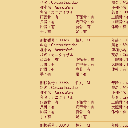
科名：Cercopithecidae
Cebidae
Saguinus midas
属名：
Ma
(0)
種小名：
fascicularis
亜種小名
Cebidae
Saguinus mystax
(1)
和名：カニクイザル
英名：Crab
Cebidae
Saguinus nigricollis
(13)
頭蓋骨：有
下顎骨：有
上腕骨：
Cebidae
Saguinus oedipus
(19)
尺骨：有
肩甲骨：有
大腿骨：
Cebidae
Saguinus weddelli
(0)
腓骨：有
寛骨：有
体幹：有
Cebidae
Saguinus
spp.
(1)
手：有
足：有
Cebidae
Aotus trivirgatus
(3)
Cebidae
Cebus albifrons
(1)
剖検番号：00028
性別：M
年齢：Juve
Cebidae
Cebus apella
科名：Cercopithecidae
(6)
属名：
Ma
Cebidae
Cebus capucinus
種小名：
fascicularis
亜種小名
(0)
Cebidae
Cebus nigrivittatus
和名：カニクイザル
英名：Crab
(1)
Cebidae
Cebus
spp.
頭蓋骨：有
下顎骨：有
上腕骨：
(0)
Cebidae
Saimiri boliviensis
尺骨：有
肩甲骨：有
大腿骨：
(0)
腓骨：有
Cebidae
Saimiri sciureus
寛骨：有
体幹：有
(7)
手：有
足：有
Atelidae
Alouatta caraya
(0)
Atelidae
Alouatta fusca
(1)
剖検番号：00035
性別：M
年齢：Juve
Atelidae
Alouatta seniculus
(1)
科名：Cercopithecidae
属名：
Ma
Atelidae
Alouatta
spp.
(0)
種小名：
fascicularis
亜種小名
Atelidae
Ateles belzebuth
(1)
和名：カニクイザル
英名：Crab
Atelidae
Ateles geoffroyi
(3)
頭蓋骨：有
下顎骨：有
上腕骨：
Atelidae
Ateles paniscus
(3)
尺骨：有
肩甲骨：有
大腿骨：
Atelidae
Ateles
spp.
腓骨：有
寛骨：有
(0)
体幹：有
Atelidae
Lagothrix lagothricha
手：有
足：有
(6)
Atelidae
Lagothrix lagothricha cana
(0)
剖検番号：00040
性別：M
年齢：Juve
Pitheciidae
Cacajao calvus rubicundu