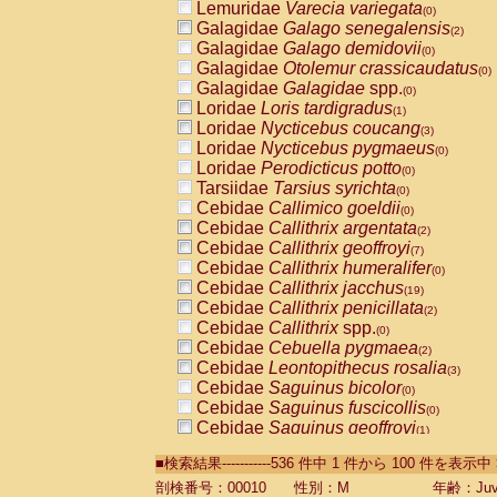
Lemuridae
Varecia variegata
(0)
Galagidae
Galago senegalensis
(2)
Galagidae
Galago demidovii
(0)
Galagidae
Otolemur crassicaudatus
(0)
Galagidae
Galagidae
spp.
(0)
Loridae
Loris tardigradus
(1)
Loridae
Nycticebus coucang
(3)
Loridae
Nycticebus pygmaeus
(0)
Loridae
Perodicticus potto
(0)
Tarsiidae
Tarsius syrichta
(0)
Cebidae
Callimico goeldii
(0)
Cebidae
Callithrix argentata
(2)
Cebidae
Callithrix geoffroyi
(7)
Cebidae
Callithrix humeralifer
(0)
Cebidae
Callithrix jacchus
(19)
Cebidae
Callithrix penicillata
(2)
Cebidae
Callithrix
spp.
(0)
Cebidae
Cebuella pygmaea
(2)
Cebidae
Leontopithecus rosalia
(3)
Cebidae
Saguinus bicolor
(0)
Cebidae
Saguinus fuscicollis
(0)
Cebidae
Saguinus geoffroyi
(1)
Cebidae
Saguinus imperator
(0)
■検索結果-----------536 件中 1 件から 100 件を表示中
Cebidae
Saguinus labiatus
(0)
Cebidae
Saguinus leucopus
剖検番号：00010
性別：M
年齢：Juve
(4)