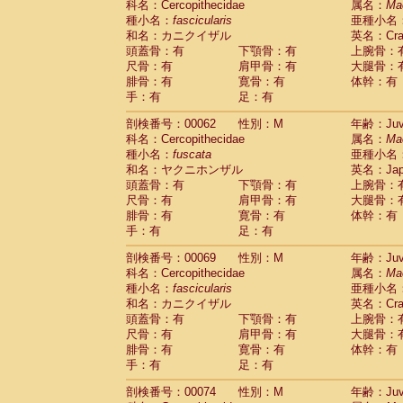
科名：Cercopithecidae
属名：
Ma
Cercopithecidae
Cercopithecus lhoest
種小名：
fascicularis
亜種小名
Cercopithecidae
Cercopithecus mitis
(0
和名：カニクイザル
英名：Crab
Cercopithecidae
Cercopithecus mitis 
頭蓋骨：有
下顎骨：有
上腕骨：
Cercopithecidae
Cercopithecus mitis 
尺骨：有
肩甲骨：有
大腿骨：
Cercopithecidae
Cercopithecus mona
腓骨：有
寛骨：有
体幹：有
Cercopithecidae
Cercopithecus negle
手：有
足：有
Cercopithecidae
Cercopithecus nigrovi
剖検番号：00062
性別：M
年齢：Juve
Cercopithecidae
Cercopithecus petauri
科名：Cercopithecidae
属名：
Ma
Cercopithecidae
Cercopithecus
spp.
(0)
種小名：
fuscata
亜種小名
Cercopithecidae
Chlorocebus aethiop
和名：ヤクニホンザル
英名：Japa
Cercopithecidae
Chlorocebus pygeryt
頭蓋骨：有
下顎骨：有
上腕骨：
Cercopithecidae
Erythrocebus patas
(1
尺骨：有
肩甲骨：有
大腿骨：
Cercopithecidae
Miopithecus talapoin
腓骨：有
寛骨：有
体幹：有
Cercopithecidae
Cercopithecinae
spp
手：有
足：有
Cercopithecidae
Colobus angolensis
(0
Cercopithecidae
Colobus guereza
剖検番号：00069
性別：M
年齢：Juve
(0)
Cercopithecidae
Colobus polykomos
科名：Cercopithecidae
属名：
Ma
(0
種小名：
Cercopithecidae
fascicularis
Piliocolobus badius
亜種小名
(0
和名：カニクイザル
英名：Crab
Cercopithecidae
Kasi senex vetulus
(0)
頭蓋骨：有
下顎骨：有
上腕骨：
Cercopithecidae
Kasi senex
(0)
尺骨：有
肩甲骨：有
大腿骨：
Cercopithecidae
Nasalis larvatus
(0)
腓骨：有
寛骨：有
体幹：有
Cercopithecidae
Presbytes melaloph
手：有
足：有
Cercopithecidae
Pygathrix nemaeus
(0)
Cercopithecidae
Semnopithecus entel
剖検番号：00074
性別：M
年齢：Juve
Cercopithecidae
Trachypithecus crista