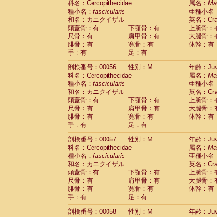
科名：Cercopithecidae
属名：
Ma
Cercopithecidae
Macaca assamensis
(
種小名：
fascicularis
亜種小名
Cercopithecidae
Macaca brunnescen
和名：カニクイザル
英名：Crab
Cercopithecidae
Macaca cyclopis
(6)
頭蓋骨：有
下顎骨：有
上腕骨：
Cercopithecidae
Macaca fascicularis
(1
尺骨：有
肩甲骨：有
大腿骨：
Cercopithecidae
Macaca fuscaca fusc
腓骨：有
寛骨：有
体幹：有
Cercopithecidae
Macaca fuscata yaku
手：有
足：有
Cercopithecidae
Macaca fuscata
hybr
剖検番号：00056
Cercopithecidae
性別：M
Macaca maura
年齢：Juve
(1)
科名：Cercopithecidae
属名：
Ma
Cercopithecidae
Macaca mulatta
(45)
種小名：
fascicularis
亜種小名
Cercopithecidae
Macaca nemestrina
(3
和名：カニクイザル
英名：Crab
Cercopithecidae
Macaca nigra
(1)
頭蓋骨：有
下顎骨：有
上腕骨：
Cercopithecidae
Macaca radiata
(8)
尺骨：有
肩甲骨：有
大腿骨：
Cercopithecidae
Macaca silenus
(0)
腓骨：有
寛骨：有
体幹：有
Cercopithecidae
Macaca sinica
(0)
手：有
足：有
Cercopithecidae
Macaca sylvanus
(2)
Cercopithecidae
Macaca thibetana
剖検番号：00057
性別：M
年齢：Juve
(0)
Cercopithecidae
Macaca tonkeana
科名：Cercopithecidae
属名：
Ma
(0)
Cercopithecidae
Macaca
hybrid
種小名：
fascicularis
亜種小名
(1)
Cercopithecidae
Macaca
spp.
和名：カニクイザル
英名：Crab
(0)
Cercopithecidae
Allenopithecus nigrov
頭蓋骨：有
下顎骨：有
上腕骨：
尺骨：有
Cercopithecidae
肩甲骨：有
Cercopithecus ascan
大腿骨：
腓骨：有
寛骨：有
体幹：有
Cercopithecidae
Cercopithecus ascan
手：有
足：有
Cercopithecidae
Cercopithecus ceph
Cercopithecidae
Cercopithecus diana
剖検番号：00058
性別：M
年齢：Juve
Cercopithecidae
Cercopithecus hamly