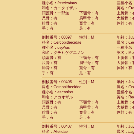
種小名：
fascicularis
亜種小名
和名：カニクイザル
英名：Crab
頭蓋骨：一部無
下顎骨：有
上腕骨：
尺骨：有
肩甲骨：有
大腿骨：
腓骨：有
寛骨：有
体幹：有
手：有
足：有
剖検番号：00397
性別：M
年齢：Juve
科名：Cercopithecidae
属名：
Ce
種小名：
cephus
亜種小名
和名：クチヒゲグエノン
英名：Mous
頭蓋骨：有
下顎骨：有
上腕骨：
尺骨：有
肩甲骨：有
大腿骨：
腓骨：有
寛骨：有
体幹：有
手：有
足：有
剖検番号：00406
性別：M
年齢：Juve
科名：Cercopithecidae
属名：
Ce
種小名：
ascanius
亜種小名
和名：アカオザル
英名：Red-
頭蓋骨：有
下顎骨：有
上腕骨：
尺骨：有
肩甲骨：有
大腿骨：
腓骨：有
寛骨：有
体幹：有
手：有
足：有
剖検番号：00407
性別：M
年齢：Juve
科名：Atelidae
属名：
Lag