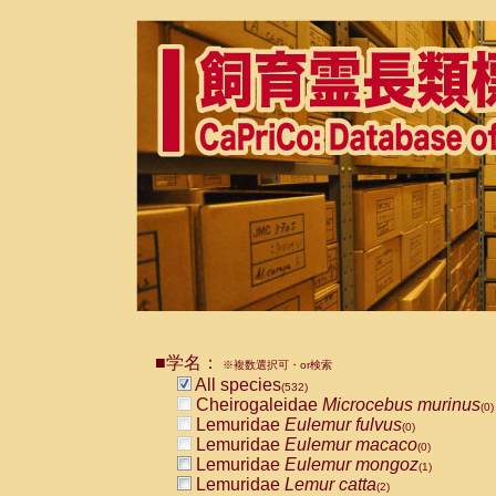
■学名：
※複数選択可・or検索
All species
(532)
Cheirogaleidae
Microcebus murinus
(0)
Lemuridae
Eulemur fulvus
(0)
Lemuridae
Eulemur macaco
(0)
Lemuridae
Eulemur mongoz
(1)
Lemuridae
Lemur catta
(2)