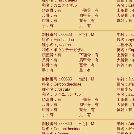
種小名：
fascicularis
亜種小名
和名：カニクイザル
英名：Crab
頭蓋骨：有
下顎骨：有
上腕骨：
尺骨：有
肩甲骨：有
大腿骨：
腓骨：有
寛骨：有
体幹：有
手：有
足：有
剖検番号：00633
性別：M
年齢：Infa
科名：Hylobatidae
属名：
Hy
種小名：
pileatus
亜種小名
和名：ボウシテナガザル
英名：Capp
頭蓋骨：有
下顎骨：有
上腕骨：
尺骨：有
肩甲骨：有
大腿骨：
腓骨：有
寛骨：有
体幹：有
手：有
足：有
剖検番号：00635
性別：M
年齢：Juve
科名：Cercopithecidae
属名：
Ma
種小名：
fuscata
亜種小名
和名：ヤクニホンザル
英名：Japa
頭蓋骨：有
下顎骨：有
上腕骨：
尺骨：有
肩甲骨：有
大腿骨：
腓骨：有
寛骨：有
体幹：有
手：有
足：有
剖検番号：00640
性別：M
年齢：Adu
科名：Cercopithecidae
属名：
Ma
種小名：
fuscata
亜種小名