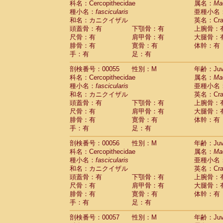
科名：Cercopithecidae
属名：
Ma
Cercopithecidae
Macaca assamensis
(
種小名：
fascicularis
亜種小名
Cercopithecidae
Macaca brunnescen
和名：カニクイザル
英名：Crab
Cercopithecidae
Macaca cyclopis
(6)
頭蓋骨：有
下顎骨：有
上腕骨：
Cercopithecidae
Macaca fascicularis
(1
尺骨：有
肩甲骨：有
大腿骨：
Cercopithecidae
Macaca fuscaca fusc
腓骨：有
寛骨：有
体幹：有
Cercopithecidae
Macaca fuscata yaku
手：有
足：有
Cercopithecidae
Macaca fuscata
hybr
剖検番号：00055
Cercopithecidae
性別：M
Macaca maura
年齢：Juve
(1)
科名：Cercopithecidae
属名：
Ma
Cercopithecidae
Macaca mulatta
(45)
種小名：
fascicularis
亜種小名
Cercopithecidae
Macaca nemestrina
(3
和名：カニクイザル
英名：Crab
Cercopithecidae
Macaca nigra
(1)
頭蓋骨：有
下顎骨：有
上腕骨：
Cercopithecidae
Macaca radiata
(7)
尺骨：有
肩甲骨：有
大腿骨：
Cercopithecidae
Macaca silenus
(0)
腓骨：有
寛骨：有
体幹：有
Cercopithecidae
Macaca sinica
(0)
手：有
足：有
Cercopithecidae
Macaca sylvanus
(2)
Cercopithecidae
Macaca thibetana
剖検番号：00056
性別：M
年齢：Juve
(0)
Cercopithecidae
Macaca tonkeana
科名：Cercopithecidae
属名：
Ma
(0)
Cercopithecidae
Macaca
hybrid
種小名：
fascicularis
亜種小名
(1)
Cercopithecidae
Macaca
spp.
和名：カニクイザル
英名：Crab
(0)
Cercopithecidae
Allenopithecus nigrov
頭蓋骨：有
下顎骨：有
上腕骨：
尺骨：有
Cercopithecidae
肩甲骨：有
Cercopithecus ascan
大腿骨：
腓骨：有
寛骨：有
体幹：有
Cercopithecidae
Cercopithecus ascan
手：有
足：有
Cercopithecidae
Cercopithecus ceph
Cercopithecidae
Cercopithecus diana
剖検番号：00057
性別：M
年齢：Juve
Cercopithecidae
Cercopithecus hamly