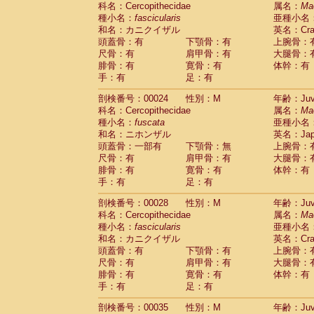
科名：Cercopithecidae
Cebidae
Saguinus midas
属名：
Ma
(0)
種小名：
fascicularis
亜種小名
Cebidae
Saguinus mystax
(1)
和名：カニクイザル
英名：Crab
Cebidae
Saguinus nigricollis
(12)
頭蓋骨：有
下顎骨：有
上腕骨：
Cebidae
Saguinus oedipus
(19)
尺骨：有
肩甲骨：有
大腿骨：
Cebidae
Saguinus weddelli
(0)
腓骨：有
寛骨：有
体幹：有
Cebidae
Saguinus
spp.
(0)
手：有
足：有
Cebidae
Aotus trivirgatus
(3)
Cebidae
Cebus albifrons
(1)
剖検番号：00024
性別：M
年齢：Juve
Cebidae
Cebus apella
科名：Cercopithecidae
(6)
属名：
Ma
Cebidae
Cebus capucinus
種小名：
fuscata
亜種小名
(0)
Cebidae
Cebus nigrivittatus
和名：ニホンザル
英名：Japa
(1)
Cebidae
Cebus
spp.
頭蓋骨：一部有
下顎骨：無
上腕骨：
(0)
Cebidae
Saimiri boliviensis
尺骨：有
肩甲骨：有
大腿骨：
(0)
腓骨：有
Cebidae
Saimiri sciureus
寛骨：有
体幹：有
(7)
手：有
足：有
Atelidae
Alouatta caraya
(0)
Atelidae
Alouatta fusca
(1)
剖検番号：00028
性別：M
年齢：Juve
Atelidae
Alouatta seniculus
(1)
科名：Cercopithecidae
属名：
Ma
Atelidae
Alouatta
spp.
(0)
種小名：
fascicularis
亜種小名
Atelidae
Ateles belzebuth
(0)
和名：カニクイザル
英名：Crab
Atelidae
Ateles geoffroyi
(3)
頭蓋骨：有
下顎骨：有
上腕骨：
Atelidae
Ateles paniscus
(3)
尺骨：有
肩甲骨：有
大腿骨：
Atelidae
Ateles
spp.
腓骨：有
寛骨：有
(0)
体幹：有
Atelidae
Lagothrix lagothricha
手：有
足：有
(5)
Atelidae
Lagothrix lagothricha cana
(0)
剖検番号：00035
性別：M
年齢：Juve
Pitheciidae
Cacajao calvus rubicundu