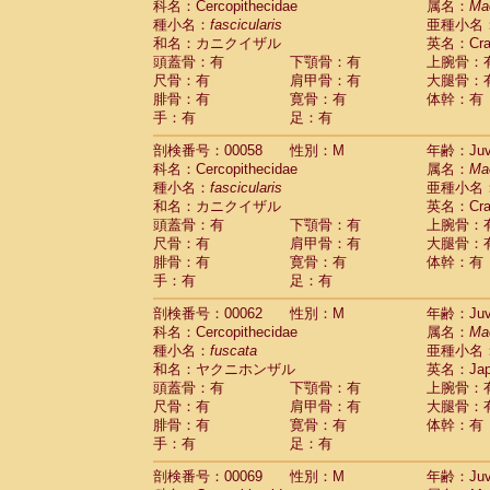
科名：Cercopithecidae
属名：
Ma
Cercopithecidae
Cercopithecus lhoest
種小名：
fascicularis
亜種小名
Cercopithecidae
Cercopithecus mitis
(0
和名：カニクイザル
英名：Crab
Cercopithecidae
Cercopithecus mitis 
頭蓋骨：有
下顎骨：有
上腕骨：
Cercopithecidae
Cercopithecus mitis 
尺骨：有
肩甲骨：有
大腿骨：
Cercopithecidae
Cercopithecus mona
腓骨：有
寛骨：有
体幹：有
Cercopithecidae
Cercopithecus negle
手：有
足：有
Cercopithecidae
Cercopithecus nigrovi
剖検番号：00058
性別：M
年齢：Juve
Cercopithecidae
Cercopithecus petauri
科名：Cercopithecidae
属名：
Ma
Cercopithecidae
Cercopithecus
spp.
(0)
種小名：
fascicularis
亜種小名
Cercopithecidae
Chlorocebus aethiop
和名：カニクイザル
英名：Crab
Cercopithecidae
Chlorocebus pygeryt
頭蓋骨：有
下顎骨：有
上腕骨：
Cercopithecidae
Erythrocebus patas
(1
尺骨：有
肩甲骨：有
大腿骨：
Cercopithecidae
Miopithecus talapoin
腓骨：有
寛骨：有
体幹：有
Cercopithecidae
Cercopithecinae
spp
手：有
足：有
Cercopithecidae
Colobus angolensis
(0
Cercopithecidae
Colobus guereza
剖検番号：00062
性別：M
年齢：Juve
(0)
Cercopithecidae
Colobus polykomos
科名：Cercopithecidae
属名：
Ma
(0
種小名：
Cercopithecidae
fuscata
Piliocolobus badius
亜種小名
(0
和名：ヤクニホンザル
英名：Japa
Cercopithecidae
Kasi senex vetulus
(0)
頭蓋骨：有
下顎骨：有
上腕骨：
Cercopithecidae
Kasi senex
(0)
尺骨：有
肩甲骨：有
大腿骨：
Cercopithecidae
Nasalis larvatus
(0)
腓骨：有
寛骨：有
体幹：有
Cercopithecidae
Presbytes melaloph
手：有
足：有
Cercopithecidae
Pygathrix nemaeus
(0)
Cercopithecidae
Semnopithecus entel
剖検番号：00069
性別：M
年齢：Juve
Cercopithecidae
Trachypithecus crista