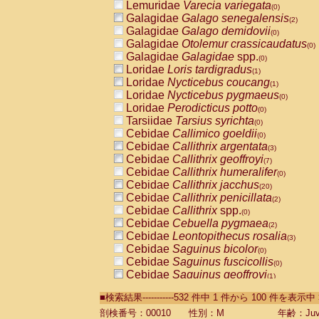
Lemuridae
Varecia variegata
(0)
Galagidae
Galago senegalensis
(2)
Galagidae
Galago demidovii
(0)
Galagidae
Otolemur crassicaudatus
(0)
Galagidae
Galagidae
spp.
(0)
Loridae
Loris tardigradus
(1)
Loridae
Nycticebus coucang
(1)
Loridae
Nycticebus pygmaeus
(0)
Loridae
Perodicticus potto
(0)
Tarsiidae
Tarsius syrichta
(0)
Cebidae
Callimico goeldii
(0)
Cebidae
Callithrix argentata
(3)
Cebidae
Callithrix geoffroyi
(7)
Cebidae
Callithrix humeralifer
(0)
Cebidae
Callithrix jacchus
(20)
Cebidae
Callithrix penicillata
(2)
Cebidae
Callithrix
spp.
(0)
Cebidae
Cebuella pygmaea
(2)
Cebidae
Leontopithecus rosalia
(3)
Cebidae
Saguinus bicolor
(0)
Cebidae
Saguinus fuscicollis
(0)
Cebidae
Saguinus geoffroyi
(1)
Cebidae
Saguinus imperator
(0)
■検索結果-----------532 件中 1 件から 100 件を表示中
Cebidae
Saguinus labiatus
(0)
Cebidae
Saguinus leucopus
剖検番号：00010
性別：M
年齢：Juve
(4)