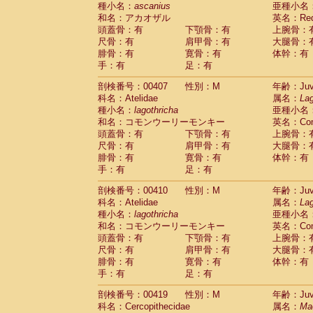
種小名：
ascanius
亜種小名
和名：アカオザル
英名：Red-
頭蓋骨：有
下顎骨：有
上腕骨：
尺骨：有
肩甲骨：有
大腿骨：
腓骨：有
寛骨：有
体幹：有
手：有
足：有
剖検番号：00407
性別：M
年齢：Juve
科名：Atelidae
属名：
Lag
種小名：
lagothricha
亜種小名
和名：コモンウーリーモンキー
英名：Comm
頭蓋骨：有
下顎骨：有
上腕骨：
尺骨：有
肩甲骨：有
大腿骨：
腓骨：有
寛骨：有
体幹：有
手：有
足：有
剖検番号：00410
性別：M
年齢：Juve
科名：Atelidae
属名：
Lag
種小名：
lagothricha
亜種小名
和名：コモンウーリーモンキー
英名：Comm
頭蓋骨：有
下顎骨：有
上腕骨：
尺骨：有
肩甲骨：有
大腿骨：
腓骨：有
寛骨：有
体幹：有
手：有
足：有
剖検番号：00419
性別：M
年齢：Juve
科名：Cercopithecidae
属名：
Ma