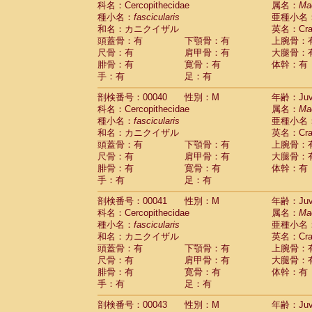
科名：Cercopithecidae
属名：
Ma
Pitheciidae
Callicebus cupreus
(0)
種小名：
fascicularis
亜種小名
Pitheciidae
Callicebus donacophilus
(0
和名：カニクイザル
英名：Crab
Pitheciidae
Callicebus moloch
(0)
頭蓋骨：有
下顎骨：有
上腕骨：
Pitheciidae
Callicebus torquatus
(0)
尺骨：有
肩甲骨：有
大腿骨：
Pitheciidae
Callicebus
spp.
(0)
腓骨：有
寛骨：有
体幹：有
Pitheciidae
Chiropotes satanas
(1)
手：有
足：有
Pitheciidae
Pithecia monachus
(3)
Pitheciidae
Pithecia pithecia
剖検番号：00040
性別：M
年齢：Juve
(0)
Cercopithecidae
Cercocebus agilis
科名：Cercopithecidae
属名：
Ma
(0)
Cercopithecidae
Cercocebus galeritus
種小名：
fascicularis
亜種小名
和名：カニクイザル
Cercopithecidae
Cercocebus torquatu
英名：Crab
頭蓋骨：有
下顎骨：有
上腕骨：
Cercopithecidae
Cercocebus torquatus
尺骨：有
肩甲骨：有
大腿骨：
Cercopithecidae
Cercocebus torquatu
腓骨：有
寛骨：有
体幹：有
Cercopithecidae
Cercocebus
hybrid
(0)
手：有
足：有
Cercopithecidae
Cercocebus
spp.
(0)
Cercopithecidae
Lophocebus albigen
剖検番号：00041
性別：M
年齢：Juve
Cercopithecidae
Papio anubis
(0)
科名：Cercopithecidae
属名：
Ma
Cercopithecidae
Papio cynocephalus
(
種小名：
fascicularis
亜種小名
Cercopithecidae
Papio hamadryas
和名：カニクイザル
英名：Crab
(0)
Cercopithecidae
Papio papio
頭蓋骨：有
下顎骨：有
上腕骨：
(0)
Cercopithecidae
Papio
spp.
尺骨：有
肩甲骨：有
大腿骨：
(0)
Cercopithecidae
Mandrillus leucopha
腓骨：有
寛骨：有
体幹：有
Cercopithecidae
Mandrillus sphinx
手：有
足：有
(0)
Cercopithecidae
Theropithecus gelad
剖検番号：00043
性別：M
年齢：Juve
Cercopithecidae
Macaca arctoides
(1)