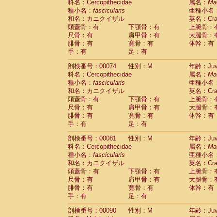
科名：Cercopithecidae
属名：
Ma
Cercopithecidae
Trachypithecus franc
種小名：
fascicularis
亜種小名
Cercopithecidae
Trachypithecus obsc
和名：カニクイザル
英名：Crab
Cercopithecidae
Trachypithecus pilea
頭蓋骨：有
下顎骨：有
上腕骨：
Cercopithecidae
Colobinae
spp.
尺骨：有
肩甲骨：有
大腿骨：
(0)
Cercopithecidae
Presbytesinae
spp.
腓骨：有
寛骨：有
体幹：有
(0)
手：有
Cercopithecidae
足：有
Cercopithecidae
spp
Hylobatidae
Hoolock hoolock
(0)
剖検番号：00074
性別：M
年齢：Juve
Hylobatidae
Hylobates agilis
(1)
科名：Cercopithecidae
属名：
Ma
Hylobatidae
Hylobates klossii
(0)
種小名：
fascicularis
亜種小名
Hylobatidae
Hylobates lar
(10)
和名：カニクイザル
英名：Crab
Hylobatidae
Hylobates moloch
(0)
頭蓋骨：有
下顎骨：有
上腕骨：
Hylobatidae
Hylobates muelleri
(0)
尺骨：有
肩甲骨：有
大腿骨：
Hylobatidae
Hylobates pileatus
(2)
腓骨：有
寛骨：有
体幹：有
Hylobatidae
Hylobates
spp.
手：有
足：有
(0)
Hylobatidae
Hylobates
hybrid
(0)
剖検番号：00081
性別：M
年齢：Juve
Hylobatidae
Nomascus concolor
(0)
科名：Cercopithecidae
属名：
Ma
Hylobatidae
Symphalangus syndactyl
種小名：
fascicularis
亜種小名
Hominidae
Pongo pygmaeus
(0)
和名：カニクイザル
英名：Crab
Hominidae
Pan troglodytes
(1)
頭蓋骨：有
下顎骨：有
上腕骨：
Hominidae
Gorilla gorilla beringei
(0)
尺骨：有
肩甲骨：有
大腿骨：
Hominidae
Gorilla gorilla gorilla
(0)
腓骨：有
寛骨：有
体幹：有
Primates misc.
(0)
手：有
足：有
Scandentia
Dendrogale melanura
(0)
Scandentia
Ptilocercus lowii
剖検番号：00090
性別：M
年齢：Juve
(0)