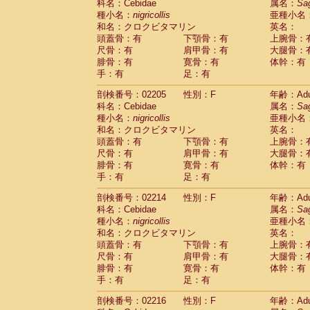
科名：Cebidae
属名：
Sa
Cercopithecidae
Trachypithecus franc
種小名：
nigricollis
亜種小名
Cercopithecidae
Trachypithecus obsc
和名：クロクビタマリン
英名：
Cercopithecidae
Trachypithecus pilea
頭蓋骨：有
下顎骨：有
上腕骨：
Cercopithecidae
Colobinae
spp.
尺骨：有
肩甲骨：有
大腿骨：
(0)
Cercopithecidae
Presbytesinae
spp.
腓骨：有
寛骨：有
体幹：有
(0)
手：有
Cercopithecidae
足：有
Cercopithecidae
spp
Hylobatidae
Hoolock hoolock
(1)
剖検番号：02205
性別：F
年齢：Adu
Hylobatidae
Hylobates agilis
(1)
科名：Cebidae
属名：
Sa
Hylobatidae
Hylobates klossii
(0)
種小名：
nigricollis
亜種小名
Hylobatidae
Hylobates lar
(10)
和名：クロクビタマリン
英名：
Hylobatidae
Hylobates moloch
(2)
頭蓋骨：有
下顎骨：有
上腕骨：
Hylobatidae
Hylobates muelleri
(0)
尺骨：有
肩甲骨：有
大腿骨：
Hylobatidae
Hylobates pileatus
(3)
腓骨：有
寛骨：有
体幹：有
Hylobatidae
Hylobates
spp.
手：有
足：有
(3)
Hylobatidae
Hylobates
hybrid
(1)
剖検番号：02214
性別：F
年齢：Adu
Hylobatidae
Nomascus concolor
(0)
科名：Cebidae
属名：
Sa
Hylobatidae
Symphalangus syndactyl
種小名：
nigricollis
亜種小名
Hominidae
Pongo pygmaeus
(0)
和名：クロクビタマリン
英名：
Hominidae
Pan troglodytes
(0)
頭蓋骨：有
下顎骨：有
上腕骨：
Hominidae
Gorilla gorilla beringei
(0)
尺骨：有
肩甲骨：有
大腿骨：
Hominidae
Gorilla gorilla gorilla
(0)
腓骨：有
寛骨：有
体幹：有
Primates misc.
(0)
手：有
足：有
Scandentia
Dendrogale melanura
(0)
Scandentia
Ptilocercus lowii
剖検番号：02216
性別：F
年齢：Adu
(0)