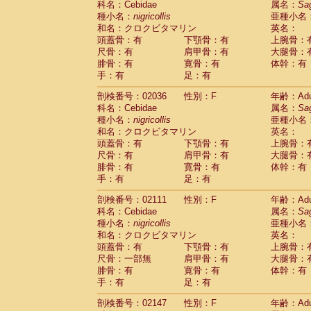
科名：Cebidae
属名：
Sa
Cercopithecidae
Macaca assamensis
(
種小名：
nigricollis
亜種小名
Cercopithecidae
Macaca brunnescen
和名：クロクビタマリン
英名：
Cercopithecidae
Macaca cyclopis
(17)
頭蓋骨：有
下顎骨：有
上腕骨：
Cercopithecidae
Macaca fascicularis
(3
尺骨：有
肩甲骨：有
大腿骨：
Cercopithecidae
Macaca fuscaca fusc
腓骨：有
寛骨：有
体幹：有
Cercopithecidae
Macaca fuscata yaku
手：有
足：有
Cercopithecidae
Macaca fuscata
hybr
剖検番号：02036
Cercopithecidae
性別：F
Macaca maura
年齢：Adu
(3)
科名：Cebidae
属名：
Sa
Cercopithecidae
Macaca mulatta
(56)
種小名：
nigricollis
亜種小名
Cercopithecidae
Macaca nemestrina
(3
和名：クロクビタマリン
英名：
Cercopithecidae
Macaca nigra
(0)
頭蓋骨：有
下顎骨：有
上腕骨：
Cercopithecidae
Macaca radiata
(27)
尺骨：有
肩甲骨：有
大腿骨：
Cercopithecidae
Macaca silenus
(0)
腓骨：有
寛骨：有
体幹：有
Cercopithecidae
Macaca sinica
(1)
手：有
足：有
Cercopithecidae
Macaca sylvanus
(0)
Cercopithecidae
Macaca thibetana
剖検番号：02111
性別：F
年齢：Adu
(0)
Cercopithecidae
Macaca tonkeana
科名：Cebidae
属名：
Sa
(0)
Cercopithecidae
Macaca
hybrid
種小名：
nigricollis
亜種小名
(1)
Cercopithecidae
Macaca
spp.
和名：クロクビタマリン
英名：
(0)
Cercopithecidae
Allenopithecus nigrov
頭蓋骨：有
下顎骨：有
上腕骨：
尺骨：一部無
Cercopithecidae
肩甲骨：有
Cercopithecus ascan
大腿骨：
腓骨：有
寛骨：有
体幹：有
Cercopithecidae
Cercopithecus ascan
手：有
足：有
Cercopithecidae
Cercopithecus ceph
Cercopithecidae
Cercopithecus diana
剖検番号：02147
性別：F
年齢：Adu
Cercopithecidae
Cercopithecus hamly