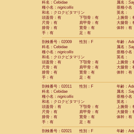
科名：Cebidae
属名：
Sa
Pitheciidae
Callicebus cupreus
(2)
種小名：
nigricollis
亜種小名
Pitheciidae
Callicebus donacophilus
(0
和名：クロクビタマリン
英名：
Pitheciidae
Callicebus moloch
(0)
頭蓋骨：有
下顎骨：有
上腕骨：
Pitheciidae
Callicebus torquatus
(0)
尺骨：有
肩甲骨：有
大腿骨：
Pitheciidae
Callicebus
spp.
(0)
腓骨：有
寛骨：有
体幹：有
Pitheciidae
Chiropotes satanas
(1)
手：有
足：有
Pitheciidae
Pithecia monachus
(0)
Pitheciidae
Pithecia pithecia
剖検番号：02009
性別：F
年齢：Adu
(0)
Cercopithecidae
Cercocebus agilis
科名：Cebidae
属名：
Sa
(0)
Cercopithecidae
Cercocebus galeritus
種小名：
nigricollis
亜種小名
和名：クロクビタマリン
Cercopithecidae
Cercocebus torquatu
英名：
頭蓋骨：有
下顎骨：有
上腕骨：
Cercopithecidae
Cercocebus torquatus
尺骨：有
肩甲骨：有
大腿骨：
Cercopithecidae
Cercocebus torquatu
腓骨：有
寛骨：有
体幹：有
Cercopithecidae
Cercocebus
hybrid
(2)
手：有
足：有
Cercopithecidae
Cercocebus
spp.
(0)
Cercopithecidae
Lophocebus albigen
剖検番号：02011
性別：F
年齢：Adu
Cercopithecidae
Papio anubis
(1)
科名：Cebidae
属名：
Sa
Cercopithecidae
Papio cynocephalus
(
種小名：
nigricollis
亜種小名
Cercopithecidae
Papio hamadryas
和名：クロクビタマリン
英名：
(1)
Cercopithecidae
Papio papio
頭蓋骨：有
下顎骨：有
上腕骨：
(0)
Cercopithecidae
Papio
spp.
尺骨：有
肩甲骨：有
大腿骨：
(0)
Cercopithecidae
Mandrillus leucopha
腓骨：有
寛骨：有
体幹：有
Cercopithecidae
Mandrillus sphinx
手：有
足：有
(1)
Cercopithecidae
Theropithecus gelad
剖検番号：02021
性別：F
年齢：Adu
Cercopithecidae
Macaca arctoides
(3)