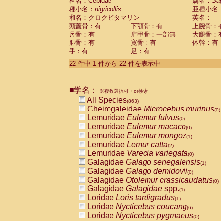
科名：Cebidae
属名：
Sa
種小名：
nigricollis
亜種小名
和名：クロクビタマリン
英名：
頭蓋骨：有
下顎骨：有
上腕骨：
尺骨：有
肩甲骨：一部無
大腿骨：
腓骨：有
寛骨：有
体幹：有
手：有
足：有
22 件中 1 件から 22 件を表示中
■学名：
※複数選択可・or検索
All Species
(863)
Cheirogaleidae
Microcebus murinus
(0)
Lemuridae
Eulemur fulvus
(0)
Lemuridae
Eulemur macaco
(0)
Lemuridae
Eulemur mongoz
(1)
Lemuridae
Lemur catta
(2)
Lemuridae
Varecia variegata
(0)
Galagidae
Galago senegalensis
(1)
Galagidae
Galago demidovii
(0)
Galagidae
Otolemur crassicaudatus
(0)
Galagidae
Galagidae
spp.
(1)
Loridae
Loris tardigradus
(1)
Loridae
Nycticebus coucang
(6)
Loridae
Nycticebus pygmaeus
(0)