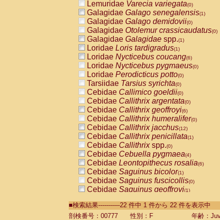
Lemuridae
Varecia variegata
(0)
Galagidae
Galago senegalensis
(1)
Galagidae
Galago demidovii
(0)
Galagidae
Otolemur crassicaudatus
(0)
Galagidae
Galagidae
spp.
(1)
Loridae
Loris tardigradus
(1)
Loridae
Nycticebus coucang
(6)
Loridae
Nycticebus pygmaeus
(0)
Loridae
Perodicticus potto
(0)
Tarsiidae
Tarsius syrichta
(0)
Cebidae
Callimico goeldii
(0)
Cebidae
Callithrix argentata
(0)
Cebidae
Callithrix geoffroyi
(6)
Cebidae
Callithrix humeralifer
(0)
Cebidae
Callithrix jacchus
(12)
Cebidae
Callithrix penicillata
(1)
Cebidae
Callithrix
spp.
(0)
Cebidae
Cebuella pygmaea
(4)
Cebidae
Leontopithecus rosalia
(6)
Cebidae
Saguinus bicolor
(1)
Cebidae
Saguinus fuscicollis
(0)
Cebidae
Saguinus geoffroyi
(1)
Cebidae
Saguinus imperator
(0)
■検索結果-----------22 件中 1 件から 22 件を表示中
Cebidae
Saguinus labiatus
(0)
Cebidae
Saguinus leucopus
剖検番号：00777
性別：F
年齢：Juve
(2)