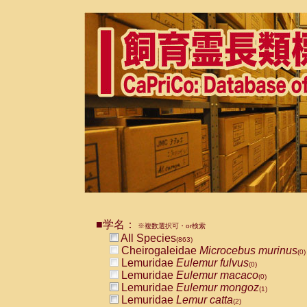
■学名：
※複数選択可・or検索
All Species
(863)
Cheirogaleidae
Microcebus murinus
(0)
Lemuridae
Eulemur fulvus
(0)
Lemuridae
Eulemur macaco
(0)
Lemuridae
Eulemur mongoz
(1)
Lemuridae
Lemur catta
(2)