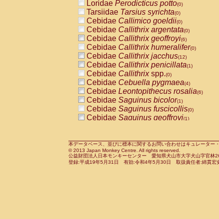
Loridae
Perodicticus potto
(0)
Tarsiidae
Tarsius syrichta
(0)
Cebidae
Callimico goeldii
(0)
Cebidae
Callithrix argentata
(0)
Cebidae
Callithrix geoffroyi
(6)
Cebidae
Callithrix humeralifer
(0)
Cebidae
Callithrix jacchus
(12)
Cebidae
Callithrix penicillata
(1)
Cebidae
Callithrix
spp.
(0)
Cebidae
Cebuella pygmaea
(4)
Cebidae
Leontopithecus rosalia
(6)
Cebidae
Saguinus bicolor
(1)
Cebidae
Saguinus fuscicollis
(0)
Cebidae
Saguinus geoffroyi
(1)
Cebidae
Saguinus imperator
(0)
Cebidae
Saguinus labiatus
(0)
Cebidae
Saguinus leucopus
本データベース、並びに標本に関するお問い合わせはキュレーター・新宅勇太までお願い
(2)
© 2013 Japan Monkey Centre. All rights reserved.
Cebidae
Saguinus midas
(0)
公益財団法人日本モンキーセンター 愛知県犬山市大字犬山字官林26番
Cebidae
Saguinus mystax
登録:平成19年5月31日 有効:令和4年5月30日 取扱責任者:綿貫宏
(2)
Cebidae
Saguinus nigricollis
(22)
Cebidae
Saguinus oedipus
(12)
Cebidae
Saguinus weddelli
(0)
Cebidae
Saguinus
spp.
(0)
Cebidae
Aotus trivirgatus
(3)
Cebidae
Cebus albifrons
(2)