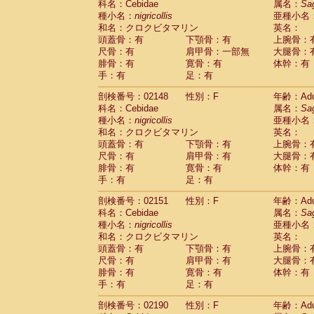
科名：Cebidae
属名：
Sa
Cercopithecidae
Cercopithecus lhoest
種小名：
nigricollis
亜種小名
Cercopithecidae
Cercopithecus mitis
(1
和名：クロクビタマリン
英名：
Cercopithecidae
Cercopithecus mitis 
頭蓋骨：有
下顎骨：有
上腕骨：
Cercopithecidae
Cercopithecus mitis 
尺骨：有
肩甲骨：一部無
大腿骨：
Cercopithecidae
Cercopithecus mona
腓骨：有
寛骨：有
体幹：有
Cercopithecidae
Cercopithecus negle
手：有
足：有
Cercopithecidae
Cercopithecus nigrovi
剖検番号：02148
性別：F
年齢：Adu
Cercopithecidae
Cercopithecus petauri
科名：Cebidae
属名：
Sa
Cercopithecidae
Cercopithecus
spp.
(0)
種小名：
nigricollis
亜種小名
Cercopithecidae
Chlorocebus aethiop
和名：クロクビタマリン
英名：
Cercopithecidae
Chlorocebus pygeryt
頭蓋骨：有
下顎骨：有
上腕骨：
Cercopithecidae
Erythrocebus patas
(3
尺骨：有
肩甲骨：有
大腿骨：
Cercopithecidae
Miopithecus talapoin
腓骨：有
寛骨：有
体幹：有
Cercopithecidae
Cercopithecinae
spp
手：有
足：有
Cercopithecidae
Colobus angolensis
(0
Cercopithecidae
Colobus guereza
剖検番号：02151
性別：F
年齢：Adu
(0)
Cercopithecidae
Colobus polykomos
科名：Cebidae
属名：
Sa
(0
種小名：
Cercopithecidae
nigricollis
Piliocolobus badius
亜種小名
(0
和名：クロクビタマリン
英名：
Cercopithecidae
Kasi senex vetulus
(1)
頭蓋骨：有
下顎骨：有
上腕骨：
Cercopithecidae
Kasi senex
(1)
尺骨：有
肩甲骨：有
大腿骨：
Cercopithecidae
Nasalis larvatus
(0)
腓骨：有
寛骨：有
体幹：有
Cercopithecidae
Presbytes melaloph
手：有
足：有
Cercopithecidae
Pygathrix nemaeus
(0)
Cercopithecidae
Semnopithecus entel
剖検番号：02190
性別：F
年齢：Adu
Cercopithecidae
Trachypithecus crista