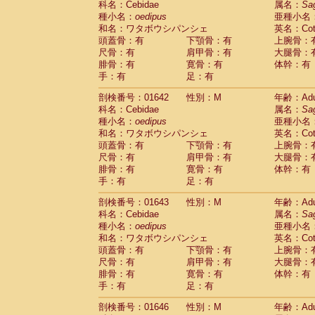
科名：Cebidae
属名：
Sa
Cercopithecidae
Macaca assamensis
(
種小名：
oedipus
亜種小名
Cercopithecidae
Macaca brunnescen
和名：ワタボウシパンシェ
英名：Cotto
Cercopithecidae
Macaca cyclopis
(6)
頭蓋骨：有
下顎骨：有
上腕骨：
Cercopithecidae
Macaca fascicularis
(1
尺骨：有
肩甲骨：有
大腿骨：
Cercopithecidae
Macaca fuscaca fusc
腓骨：有
寛骨：有
体幹：有
Cercopithecidae
Macaca fuscata yaku
手：有
足：有
Cercopithecidae
Macaca fuscata
hybr
剖検番号：01642
Cercopithecidae
性別：M
Macaca maura
年齢：Adu
(1)
科名：Cebidae
属名：
Sa
Cercopithecidae
Macaca mulatta
(45)
種小名：
oedipus
亜種小名
Cercopithecidae
Macaca nemestrina
(3
和名：ワタボウシパンシェ
英名：Cotto
Cercopithecidae
Macaca nigra
(1)
頭蓋骨：有
下顎骨：有
上腕骨：
Cercopithecidae
Macaca radiata
(7)
尺骨：有
肩甲骨：有
大腿骨：
Cercopithecidae
Macaca silenus
(0)
腓骨：有
寛骨：有
体幹：有
Cercopithecidae
Macaca sinica
(0)
手：有
足：有
Cercopithecidae
Macaca sylvanus
(2)
Cercopithecidae
Macaca thibetana
剖検番号：01643
性別：M
年齢：Adu
(0)
Cercopithecidae
Macaca tonkeana
科名：Cebidae
属名：
Sa
(0)
Cercopithecidae
Macaca
hybrid
種小名：
oedipus
亜種小名
(1)
Cercopithecidae
Macaca
spp.
和名：ワタボウシパンシェ
英名：Cotto
(0)
Cercopithecidae
Allenopithecus nigrov
頭蓋骨：有
下顎骨：有
上腕骨：
尺骨：有
Cercopithecidae
肩甲骨：有
Cercopithecus ascan
大腿骨：
腓骨：有
寛骨：有
体幹：有
Cercopithecidae
Cercopithecus ascan
手：有
足：有
Cercopithecidae
Cercopithecus ceph
Cercopithecidae
Cercopithecus diana
剖検番号：01646
性別：M
年齢：Adu
Cercopithecidae
Cercopithecus hamly