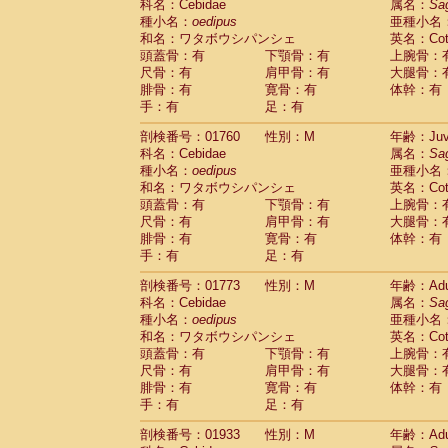
科名：Cebidae
属名：
Sa
Cercopithecidae
Trachypithecus franc
種小名：
oedipus
亜種小名
Cercopithecidae
Trachypithecus obsc
和名：ワタボウシパンシェ
英名：Cotto
Cercopithecidae
Trachypithecus pilea
頭蓋骨：有
下顎骨：有
上腕骨：
Cercopithecidae
Colobinae
spp.
尺骨：有
肩甲骨：有
大腿骨：
(0)
Cercopithecidae
Presbytesinae
spp.
腓骨：有
寛骨：有
体幹：有
(0)
手：有
Cercopithecidae
足：有
Cercopithecidae
spp
Hylobatidae
Hoolock hoolock
(0)
剖検番号：01760
性別：M
年齢：Juve
Hylobatidae
Hylobates agilis
(1)
科名：Cebidae
属名：
Sa
Hylobatidae
Hylobates klossii
(0)
種小名：
oedipus
亜種小名
Hylobatidae
Hylobates lar
(10)
和名：ワタボウシパンシェ
英名：Cotto
Hylobatidae
Hylobates moloch
(0)
頭蓋骨：有
下顎骨：有
上腕骨：
Hylobatidae
Hylobates muelleri
(0)
尺骨：有
肩甲骨：有
大腿骨：
Hylobatidae
Hylobates pileatus
(2)
腓骨：有
寛骨：有
体幹：有
Hylobatidae
Hylobates
spp.
手：有
足：有
(0)
Hylobatidae
Hylobates
hybrid
(0)
剖検番号：01773
性別：M
年齢：Adu
Hylobatidae
Nomascus concolor
(0)
科名：Cebidae
属名：
Sa
Hylobatidae
Symphalangus syndactyl
種小名：
oedipus
亜種小名
Hominidae
Pongo pygmaeus
(0)
和名：ワタボウシパンシェ
英名：Cotto
Hominidae
Pan troglodytes
(1)
頭蓋骨：有
下顎骨：有
上腕骨：
Hominidae
Gorilla gorilla beringei
(0)
尺骨：有
肩甲骨：有
大腿骨：
Hominidae
Gorilla gorilla gorilla
(0)
腓骨：有
寛骨：有
体幹：有
Primates misc.
(0)
手：有
足：有
Scandentia
Dendrogale melanura
(0)
Scandentia
Ptilocercus lowii
剖検番号：01933
性別：M
年齢：Adu
(0)