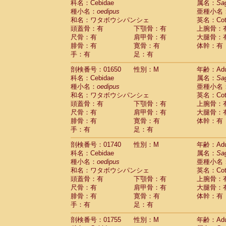
科名：Cebidae
属名：
Sa
Cercopithecidae
Cercopithecus lhoest
種小名：
oedipus
亜種小名
Cercopithecidae
Cercopithecus mitis
(0
和名：ワタボウシパンシェ
英名：Cotto
Cercopithecidae
Cercopithecus mitis 
頭蓋骨：有
下顎骨：有
上腕骨：
Cercopithecidae
Cercopithecus mitis 
尺骨：有
肩甲骨：有
大腿骨：
Cercopithecidae
Cercopithecus mona
腓骨：有
寛骨：有
体幹：有
Cercopithecidae
Cercopithecus negle
手：有
足：有
Cercopithecidae
Cercopithecus nigrovi
剖検番号：01650
性別：M
年齢：Adu
Cercopithecidae
Cercopithecus petauri
科名：Cebidae
属名：
Sa
Cercopithecidae
Cercopithecus
spp.
(0)
種小名：
oedipus
亜種小名
Cercopithecidae
Chlorocebus aethiop
和名：ワタボウシパンシェ
英名：Cotto
Cercopithecidae
Chlorocebus pygeryt
頭蓋骨：有
下顎骨：有
上腕骨：
Cercopithecidae
Erythrocebus patas
(1
尺骨：有
肩甲骨：有
大腿骨：
Cercopithecidae
Miopithecus talapoin
腓骨：有
寛骨：有
体幹：有
Cercopithecidae
Cercopithecinae
spp
手：有
足：有
Cercopithecidae
Colobus angolensis
(0
Cercopithecidae
Colobus guereza
剖検番号：01740
性別：M
年齢：Adu
(0)
Cercopithecidae
Colobus polykomos
科名：Cebidae
属名：
Sa
(0
種小名：
Cercopithecidae
oedipus
Piliocolobus badius
亜種小名
(0
和名：ワタボウシパンシェ
英名：Cotto
Cercopithecidae
Kasi senex vetulus
(0)
頭蓋骨：有
下顎骨：有
上腕骨：
Cercopithecidae
Kasi senex
(0)
尺骨：有
肩甲骨：有
大腿骨：
Cercopithecidae
Nasalis larvatus
(0)
腓骨：有
寛骨：有
体幹：有
Cercopithecidae
Presbytes melaloph
手：有
足：有
Cercopithecidae
Pygathrix nemaeus
(0)
Cercopithecidae
Semnopithecus entel
剖検番号：01755
性別：M
年齢：Adu
Cercopithecidae
Trachypithecus crista