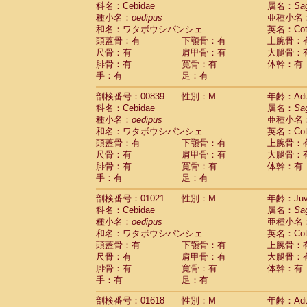
科名：Cebidae
Cebidae
Saguinus midas
属名：
Sa
(0)
種小名：
oedipus
亜種小名
Cebidae
Saguinus mystax
(1)
和名：ワタボウシパンシェ
英名：Cotto
Cebidae
Saguinus nigricollis
(13)
頭蓋骨：有
下顎骨：有
上腕骨：
Cebidae
Saguinus oedipus
(19)
尺骨：有
肩甲骨：有
大腿骨：
Cebidae
Saguinus weddelli
(0)
腓骨：有
寛骨：有
体幹：有
Cebidae
Saguinus
spp.
(1)
手：有
足：有
Cebidae
Aotus trivirgatus
(3)
Cebidae
Cebus albifrons
(1)
剖検番号：00839
性別：M
年齢：Adu
Cebidae
Cebus apella
科名：Cebidae
(6)
属名：
Sa
Cebidae
Cebus capucinus
種小名：
oedipus
亜種小名
(0)
Cebidae
Cebus nigrivittatus
和名：ワタボウシパンシェ
英名：Cotto
(1)
Cebidae
Cebus
spp.
頭蓋骨：有
下顎骨：有
上腕骨：
(0)
Cebidae
Saimiri boliviensis
尺骨：有
肩甲骨：有
大腿骨：
(0)
腓骨：有
Cebidae
Saimiri sciureus
寛骨：有
体幹：有
(7)
手：有
足：有
Atelidae
Alouatta caraya
(0)
Atelidae
Alouatta fusca
(1)
剖検番号：01021
性別：M
年齢：Juve
Atelidae
Alouatta seniculus
(1)
科名：Cebidae
属名：
Sa
Atelidae
Alouatta
spp.
(0)
種小名：
oedipus
亜種小名
Atelidae
Ateles belzebuth
(1)
和名：ワタボウシパンシェ
英名：Cotto
Atelidae
Ateles geoffroyi
(3)
頭蓋骨：有
下顎骨：有
上腕骨：
Atelidae
Ateles paniscus
(3)
尺骨：有
肩甲骨：有
大腿骨：
Atelidae
Ateles
spp.
腓骨：有
寛骨：有
(0)
体幹：有
Atelidae
Lagothrix lagothricha
手：有
足：有
(6)
Atelidae
Lagothrix lagothricha cana
(0)
剖検番号：01618
性別：M
年齢：Adu
Pitheciidae
Cacajao calvus rubicundu