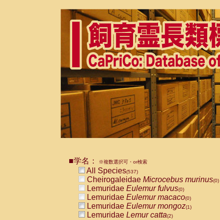
■学名：
※複数選択可・or検索
All Species
(537)
Cheirogaleidae
Microcebus murinus
(0)
Lemuridae
Eulemur fulvus
(0)
Lemuridae
Eulemur macaco
(0)
Lemuridae
Eulemur mongoz
(1)
Lemuridae
Lemur catta
(2)