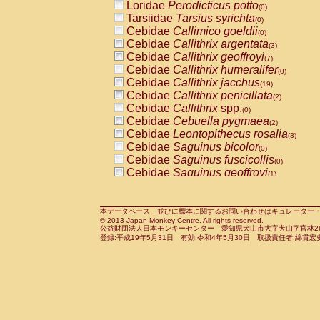
Loridae
Perodicticus potto
(0)
Tarsiidae
Tarsius syrichta
(0)
Cebidae
Callimico goeldii
(0)
Cebidae
Callithrix argentata
(3)
Cebidae
Callithrix geoffroyi
(7)
Cebidae
Callithrix humeralifer
(0)
Cebidae
Callithrix jacchus
(19)
Cebidae
Callithrix penicillata
(2)
Cebidae
Callithrix
spp.
(0)
Cebidae
Cebuella pygmaea
(2)
Cebidae
Leontopithecus rosalia
(3)
Cebidae
Saguinus bicolor
(0)
Cebidae
Saguinus fuscicollis
(0)
Cebidae
Saguinus geoffroyi
(1)
Cebidae
Saguinus imperator
(0)
Cebidae
Saguinus labiatus
(0)
Cebidae
Saguinus leucopus
本データベース、並びに標本に関するお問い合わせはキュレーター・新宅勇太までお願い
(4)
© 2013 Japan Monkey Centre. All rights reserved.
Cebidae
Saguinus midas
(0)
公益財団法人日本モンキーセンター 愛知県犬山市大字犬山字官林26番
Cebidae
Saguinus mystax
登録:平成19年5月31日 有効:令和4年5月30日 取扱責任者:綿貫宏
(1)
Cebidae
Saguinus nigricollis
(13)
Cebidae
Saguinus oedipus
(19)
Cebidae
Saguinus weddelli
(0)
Cebidae
Saguinus
spp.
(1)
Cebidae
Aotus trivirgatus
(3)
Cebidae
Cebus albifrons
(1)