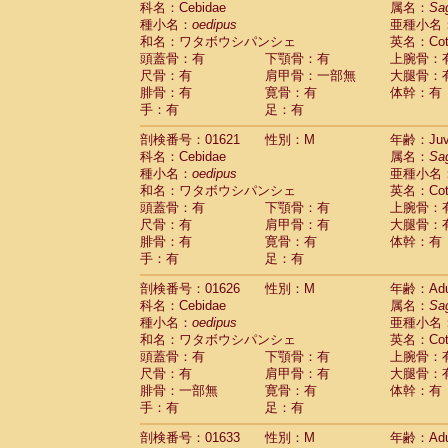
科名：Cebidae
属名：
Sa
Pitheciidae
Callicebus cupreus
(0)
種小名：
oedipus
亜種小名
Pitheciidae
Callicebus donacophilus
(0
和名：ワタボウシパンシェ
英名：Cotto
Pitheciidae
Callicebus moloch
(0)
頭蓋骨：有
下顎骨：有
上腕骨：
Pitheciidae
Callicebus torquatus
(0)
尺骨：有
肩甲骨：一部無
大腿骨：
Pitheciidae
Callicebus
spp.
(0)
腓骨：有
寛骨：有
体幹：有
Pitheciidae
Chiropotes satanas
(1)
手：有
足：有
Pitheciidae
Pithecia monachus
(3)
Pitheciidae
Pithecia pithecia
剖検番号：01621
性別：M
年齢：Juve
(0)
Cercopithecidae
Cercocebus agilis
科名：Cebidae
属名：
Sa
(0)
Cercopithecidae
Cercocebus galeritus
種小名：
oedipus
亜種小名
和名：ワタボウシパンシェ
Cercopithecidae
Cercocebus torquatu
英名：Cotto
頭蓋骨：有
下顎骨：有
上腕骨：
Cercopithecidae
Cercocebus torquatus
尺骨：有
肩甲骨：有
大腿骨：
Cercopithecidae
Cercocebus torquatu
腓骨：有
寛骨：有
体幹：有
Cercopithecidae
Cercocebus
hybrid
(0)
手：有
足：有
Cercopithecidae
Cercocebus
spp.
(0)
Cercopithecidae
Lophocebus albigen
剖検番号：01626
性別：M
年齢：Adu
Cercopithecidae
Papio anubis
(0)
科名：Cebidae
属名：
Sa
Cercopithecidae
Papio cynocephalus
(
種小名：
oedipus
亜種小名
Cercopithecidae
Papio hamadryas
和名：ワタボウシパンシェ
英名：Cotto
(0)
Cercopithecidae
Papio papio
頭蓋骨：有
下顎骨：有
上腕骨：
(0)
Cercopithecidae
Papio
spp.
尺骨：有
肩甲骨：有
大腿骨：
(0)
Cercopithecidae
Mandrillus leucopha
腓骨：一部無
寛骨：有
体幹：有
Cercopithecidae
Mandrillus sphinx
手：有
足：有
(0)
Cercopithecidae
Theropithecus gelad
剖検番号：01633
性別：M
年齢：Adu
Cercopithecidae
Macaca arctoides
(1)