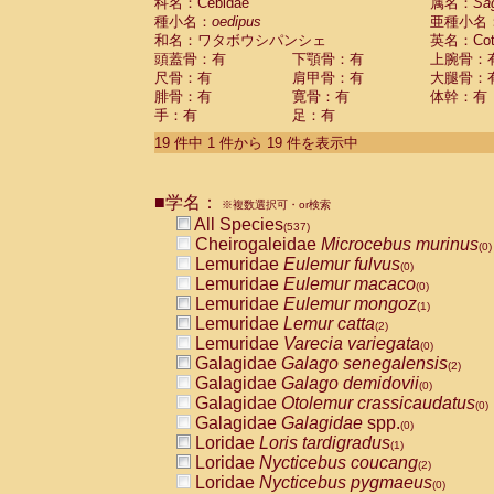
科名：Cebidae
属名：
Sa
種小名：
oedipus
亜種小名
和名：ワタボウシパンシェ
英名：Cotto
頭蓋骨：有
下顎骨：有
上腕骨：
尺骨：有
肩甲骨：有
大腿骨：
腓骨：有
寛骨：有
体幹：有
手：有
足：有
19 件中 1 件から 19 件を表示中
■学名：
※複数選択可・or検索
All Species
(537)
Cheirogaleidae
Microcebus murinus
(0)
Lemuridae
Eulemur fulvus
(0)
Lemuridae
Eulemur macaco
(0)
Lemuridae
Eulemur mongoz
(1)
Lemuridae
Lemur catta
(2)
Lemuridae
Varecia variegata
(0)
Galagidae
Galago senegalensis
(2)
Galagidae
Galago demidovii
(0)
Galagidae
Otolemur crassicaudatus
(0)
Galagidae
Galagidae
spp.
(0)
Loridae
Loris tardigradus
(1)
Loridae
Nycticebus coucang
(2)
Loridae
Nycticebus pygmaeus
(0)