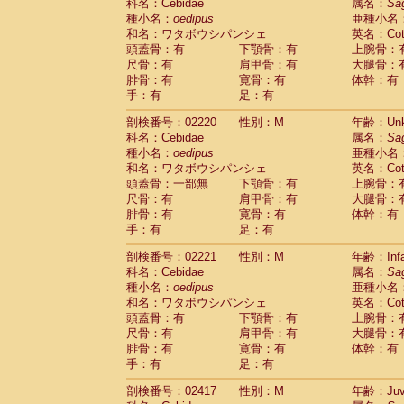
Scandentia
Tupaia glis
科名：Cebidae
属名：
Sa
(0)
Scandentia
Tupaia gracilis
種小名：
oedipus
亜種小名
(0)
Scandentia
Tupaia minor
和名：ワタボウシパンシェ
英名：Cotto
(0)
頭蓋骨：有
下顎骨：有
上腕骨：
尺骨：有
肩甲骨：有
大腿骨：
腓骨：有
寛骨：有
体幹：有
手：有
足：有
剖検番号：02220
性別：M
年齢：Unk
科名：Cebidae
属名：
Sa
種小名：
oedipus
亜種小名
和名：ワタボウシパンシェ
英名：Cotto
頭蓋骨：一部無
下顎骨：有
上腕骨：
尺骨：有
肩甲骨：有
大腿骨：
腓骨：有
寛骨：有
体幹：有
手：有
足：有
剖検番号：02221
性別：M
年齢：Infa
科名：Cebidae
属名：
Sa
種小名：
oedipus
亜種小名
和名：ワタボウシパンシェ
英名：Cotto
頭蓋骨：有
下顎骨：有
上腕骨：
尺骨：有
肩甲骨：有
大腿骨：
腓骨：有
寛骨：有
体幹：有
手：有
足：有
剖検番号：02417
性別：M
年齢：Juve