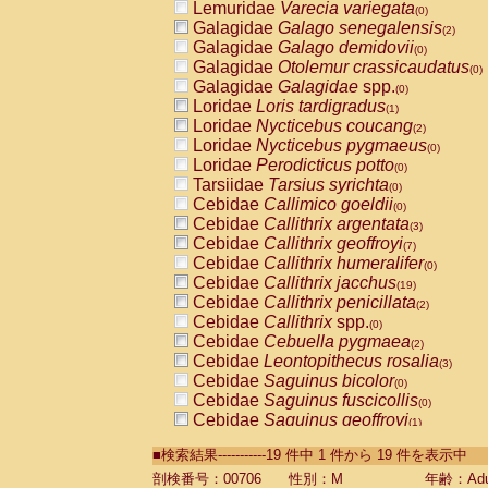
Lemuridae
Varecia variegata
(0)
Galagidae
Galago senegalensis
(2)
Galagidae
Galago demidovii
(0)
Galagidae
Otolemur crassicaudatus
(0)
Galagidae
Galagidae
spp.
(0)
Loridae
Loris tardigradus
(1)
Loridae
Nycticebus coucang
(2)
Loridae
Nycticebus pygmaeus
(0)
Loridae
Perodicticus potto
(0)
Tarsiidae
Tarsius syrichta
(0)
Cebidae
Callimico goeldii
(0)
Cebidae
Callithrix argentata
(3)
Cebidae
Callithrix geoffroyi
(7)
Cebidae
Callithrix humeralifer
(0)
Cebidae
Callithrix jacchus
(19)
Cebidae
Callithrix penicillata
(2)
Cebidae
Callithrix
spp.
(0)
Cebidae
Cebuella pygmaea
(2)
Cebidae
Leontopithecus rosalia
(3)
Cebidae
Saguinus bicolor
(0)
Cebidae
Saguinus fuscicollis
(0)
Cebidae
Saguinus geoffroyi
(1)
Cebidae
Saguinus imperator
(0)
■検索結果-----------19 件中 1 件から 19 件を表示中
Cebidae
Saguinus labiatus
(0)
Cebidae
Saguinus leucopus
剖検番号：00706
性別：M
年齢：Adu
(4)