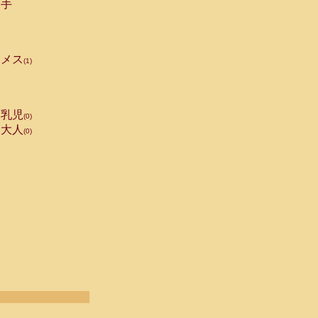
手
メス
(1)
乳児
(0)
大人
(0)