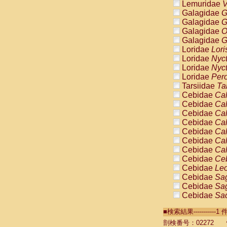
Lemuridae
V
Galagidae
G
Galagidae
G
Galagidae
O
Galagidae
G
Loridae
Lori
Loridae
Nyc
Loridae
Nyc
Loridae
Pero
Tarsiidae
Ta
Cebidae
Cal
Cebidae
Cal
Cebidae
Cal
Cebidae
Cal
Cebidae
Cal
Cebidae
Cal
Cebidae
Cal
Cebidae
Ce
Cebidae
Leo
Cebidae
Sag
Cebidae
Sag
Cebidae
Sag
Cebidae
Sag
■検索結果----------
Cebidae
Sag
Cebidae
Sa
剖検番号：02272