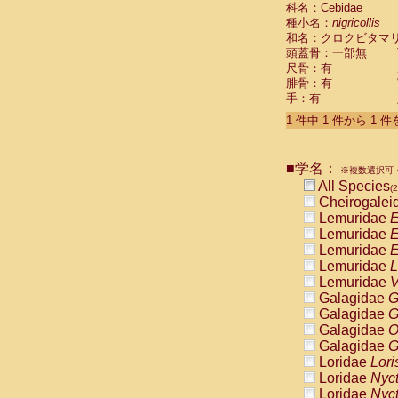
科名：Cebidae
Cebidae
Sa
種小名：
nigricollis
Cebidae
Sa
和名：クロクビタマ
Cebidae
Sag
頭蓋骨：一部無
Cebidae
Sa
尺骨：有
Cebidae
Sag
腓骨：有
Cebidae
Sa
手：有
Cebidae
Aot
Cebidae
Ceb
1 件中 1 件から 1 
Cebidae
Ceb
Cebidae
Ce
■学名：
Cebidae
Ceb
※複数選択可・
Cebidae
Ce
All Species
(2
Cebidae
Sai
Cheirogalei
Cebidae
Sai
Lemuridae
E
Atelidae
Alo
Lemuridae
E
Atelidae
Alo
Lemuridae
E
Atelidae
Alo
Lemuridae
L
Atelidae
Alo
Lemuridae
V
Atelidae
Ate
Galagidae
G
Atelidae
Ate
Galagidae
G
Atelidae
Ate
Galagidae
O
Atelidae
Ate
Galagidae
G
Atelidae
Lag
Loridae
Lori
Atelidae
Lag
Loridae
Nyc
Pitheciidae
Loridae
Nyc