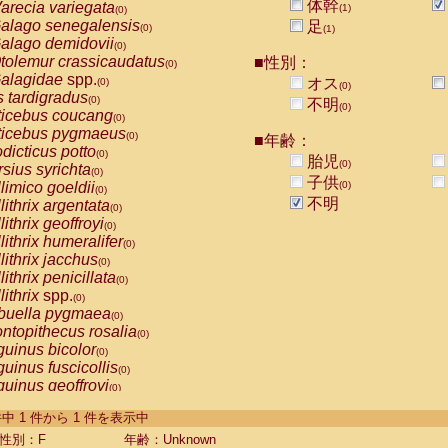
体幹
arecia variegata
(1)
(0)
alago senegalensis
足
(0)
(1)
alago demidovii
(0)
tolemur crassicaudatus
■性別：
(0)
alagidae
spp.
オス
(0)
(0)
s tardigradus
(0)
不明
(0)
ticebus coucang
(0)
ticebus pygmaeus
(0)
■年齢：
dicticus potto
(0)
胎児
(0)
rsius syrichta
(0)
子供
limico goeldii
(0)
(0)
不明
lithrix argentata
(0)
lithrix geoffroyi
(0)
lithrix humeralifer
(0)
lithrix jacchus
(0)
lithrix penicillata
(0)
lithrix
spp.
(0)
buella pygmaea
(0)
ntopithecus rosalia
(0)
uinus bicolor
(0)
uinus fuscicollis
(0)
uinus geoffroyi
(0)
uinus imperator
(0)
-1 件中 1 件から 1 件を表示中
uinus labiatus
(0)
guinus leucopus
性別：F
年齢：Unknown
(0)