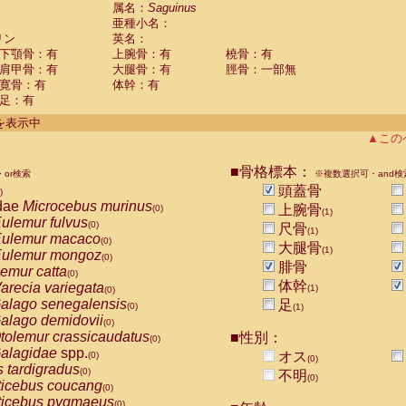
guinus midas
属名：
Saguinus
(0)
亜種小名：
guinus mystax
(0)
リン
英名：
uinus nigricollis
(1)
下顎骨：有
上腕骨：有
橈骨：有
guinus oedipus
(1)
肩甲骨：有
大腿骨：有
脛骨：一部無
uinus weddelli
(0)
寛骨：有
体幹：有
guinus
spp.
(0)
足：有
us trivirgatus
(0)
us albifrons
件を表示中
(0)
us apella
▲この
(0)
bus capucinus
(0)
us nigrivittatus
■骨格標本：
or検索
(0)
※複数選択可・and検
bus
spp.
頭蓋骨
(0)
)
miri boliviensis
dae
Microcebus murinus
(0)
上腕骨
(0)
(1)
miri sciureus
ulemur fulvus
(0)
(0)
尺骨
(1)
uatta caraya
ulemur macaco
(0)
(0)
大腿骨
(1)
uatta fusca
ulemur mongoz
(0)
(0)
腓骨
uatta seniculus
emur catta
(0)
(0)
uatta
spp.
体幹
arecia variegata
(0)
(1)
(0)
les belzebuth
alago senegalensis
足
(0)
(0)
(1)
les geoffroyi
alago demidovii
(0)
(0)
les paniscus
tolemur crassicaudatus
■性別：
(0)
(0)
les
spp.
alagidae
spp.
(0)
オス
(0)
(0)
othrix lagothricha
s tardigradus
(0)
(0)
不明
(0)
othrix lagothricha cana
ticebus coucang
(0)
(0)
Cacajao calvus rubicundus
ticebus pygmaeus
(0)
(0)