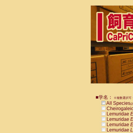
■学名：
※複数選択可・
All Species
(2
Cheirogalei
Lemuridae
E
Lemuridae
E
Lemuridae
E
Lemuridae
L