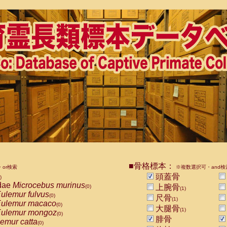
■骨格標本：
or検索
※複数選択可・and検
頭蓋骨
)
dae
Microcebus murinus
上腕骨
(0)
(1)
ulemur fulvus
(0)
尺骨
(1)
ulemur macaco
(0)
大腿骨
(1)
ulemur mongoz
(0)
腓骨
emur catta
(0)