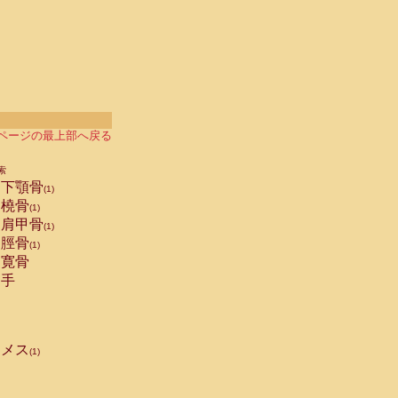
ページの最上部へ戻る
索
下顎骨
(1)
橈骨
(1)
肩甲骨
(1)
脛骨
(1)
寛骨
手
メス
(1)