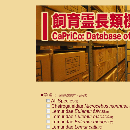
■学名：
※複数選択可・or検索
All Species
(1)
Cheirogaleidae
Microcebus murinus
(0)
Lemuridae
Eulemur fulvus
(0)
Lemuridae
Eulemur macaco
(0)
Lemuridae
Eulemur mongoz
(0)
Lemuridae
Lemur catta
(0)