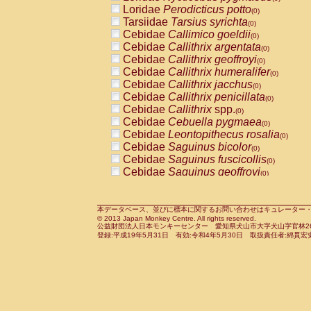
Pitheciidae
Callicebus cupreus
Loridae
Perodicticus potto
(0)
(0)
Pitheciidae
Callicebus donacophilus
Tarsiidae
Tarsius syrichta
(0
(0)
Pitheciidae
Callicebus moloch
Cebidae
Callimico goeldii
(0)
(0)
Pitheciidae
Callicebus torquatus
Cebidae
Callithrix argentata
(0)
(0)
Pitheciidae
Callicebus
spp.
Cebidae
Callithrix geoffroyi
(0)
(0)
Pitheciidae
Chiropotes satanas
Cebidae
Callithrix humeralifer
(0)
(0)
Pitheciidae
Pithecia monachus
Cebidae
Callithrix jacchus
(0)
(0)
Pitheciidae
Pithecia pithecia
Cebidae
Callithrix penicillata
(0)
(0)
Cercopithecidae
Cercocebus agilis
Cebidae
Callithrix
spp.
(0)
(0)
Cercopithecidae
Cercocebus galeritus
Cebidae
Cebuella pygmaea
(0)
Cercopithecidae
Cercocebus torquatu
Cebidae
Leontopithecus rosalia
(0)
Cercopithecidae
Cercocebus torquatus
Cebidae
Saguinus bicolor
(0)
Cercopithecidae
Cercocebus torquatu
Cebidae
Saguinus fuscicollis
(0)
Cercopithecidae
Cercocebus
hybrid
Cebidae
Saguinus geoffroyi
(0)
(0)
Cercopithecidae
Cercocebus
spp.
Cebidae
Saguinus imperator
(0)
(0)
Cercopithecidae
Lophocebus albigen
Cebidae
Saguinus labiatus
(0)
Cercopithecidae
Papio anubis
Cebidae
Saguinus leucopus
本データベース、並びに標本に関するお問い合わせはキュレーター・新宅勇太までお願い
(0)
(0)
© 2013 Japan Monkey Centre. All rights reserved.
Cercopithecidae
Papio cynocephalus
Cebidae
Saguinus midas
(
(0)
公益財団法人日本モンキーセンター 愛知県犬山市大字犬山字官林26番
Cercopithecidae
Papio hamadryas
Cebidae
Saguinus mystax
(0)
登録:平成19年5月31日 有効:令和4年5月30日 取扱責任者:綿貫宏
(0)
Cercopithecidae
Papio papio
Cebidae
Saguinus nigricollis
(0)
(0)
Cercopithecidae
Papio
spp.
Cebidae
Saguinus oedipus
(0)
(1)
Cercopithecidae
Mandrillus leucopha
Cebidae
Saguinus weddelli
(0)
Cercopithecidae
Mandrillus sphinx
Cebidae
Saguinus
spp.
(0)
(0)
Cercopithecidae
Theropithecus gelad
Cebidae
Aotus trivirgatus
(0)
Cercopithecidae
Macaca arctoides
Cebidae
Cebus albifrons
(0)
(0)