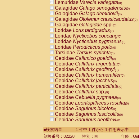
Lemuridae
Varecia variegata
(0)
Galagidae
Galago senegalensis
(0)
Galagidae
Galago demidovii
(0)
Galagidae
Otolemur crassicaudatus
(0)
Galagidae
Galagidae
spp.
(0)
Loridae
Loris tardigradus
(0)
Loridae
Nycticebus coucang
(0)
Loridae
Nycticebus pygmaeus
(0)
Loridae
Perodicticus potto
(0)
Tarsiidae
Tarsius syrichta
(0)
Cebidae
Callimico goeldii
(0)
Cebidae
Callithrix argentata
(0)
Cebidae
Callithrix geoffroyi
(0)
Cebidae
Callithrix humeralifer
(0)
Cebidae
Callithrix jacchus
(0)
Cebidae
Callithrix penicillata
(0)
Cebidae
Callithrix
spp.
(0)
Cebidae
Cebuella pygmaea
(0)
Cebidae
Leontopithecus rosalia
(0)
Cebidae
Saguinus bicolor
(0)
Cebidae
Saguinus fuscicollis
(0)
Cebidae
Saguinus geoffroyi
(0)
Cebidae
Saguinus imperator
(0)
■検索結果-----------1 件中 1 件から 1 件を表示中
Cebidae
Saguinus labiatus
(0)
Cebidae
Saguinus leucopus
剖検番号：02220
性別：M
年齢：Unk
(0)