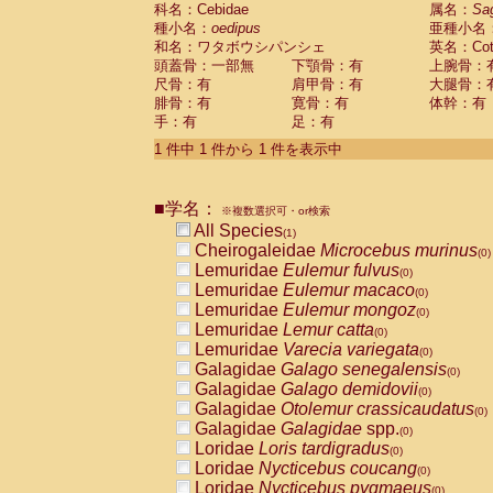
科名：Cebidae
Cebidae
Saguinus midas
属名：
Sa
(0)
種小名：
oedipus
亜種小名
Cebidae
Saguinus mystax
(0)
和名：ワタボウシパンシェ
英名：Cotto
Cebidae
Saguinus nigricollis
(0)
頭蓋骨：一部無
下顎骨：有
上腕骨：
Cebidae
Saguinus oedipus
(1)
尺骨：有
肩甲骨：有
大腿骨：
Cebidae
Saguinus weddelli
(0)
腓骨：有
寛骨：有
体幹：有
Cebidae
Saguinus
spp.
(0)
手：有
足：有
Cebidae
Aotus trivirgatus
(0)
Cebidae
Cebus albifrons
1 件中 1 件から 1 件を表示中
(0)
Cebidae
Cebus apella
(0)
Cebidae
Cebus capucinus
(0)
■学名：
Cebidae
Cebus nigrivittatus
※複数選択可・or検索
(0)
Cebidae
Cebus
spp.
All Species
(0)
(1)
Cebidae
Saimiri boliviensis
Cheirogaleidae
Microcebus murinus
(0)
(0)
Cebidae
Saimiri sciureus
Lemuridae
Eulemur fulvus
(0)
(0)
Atelidae
Alouatta caraya
Lemuridae
Eulemur macaco
(0)
(0)
Atelidae
Alouatta fusca
Lemuridae
Eulemur mongoz
(0)
(0)
Atelidae
Alouatta seniculus
Lemuridae
Lemur catta
(0)
(0)
Atelidae
Alouatta
spp.
Lemuridae
Varecia variegata
(0)
(0)
Atelidae
Ateles belzebuth
Galagidae
Galago senegalensis
(0)
(0)
Atelidae
Ateles geoffroyi
Galagidae
Galago demidovii
(0)
(0)
Atelidae
Ateles paniscus
Galagidae
Otolemur crassicaudatus
(0)
(0)
Atelidae
Ateles
spp.
Galagidae
Galagidae
spp.
(0)
(0)
Atelidae
Lagothrix lagothricha
Loridae
Loris tardigradus
(0)
(0)
Atelidae
Lagothrix lagothricha cana
Loridae
Nycticebus coucang
(0)
(0)
Pitheciidae
Cacajao calvus rubicundu
Loridae
Nycticebus pygmaeus
(0)