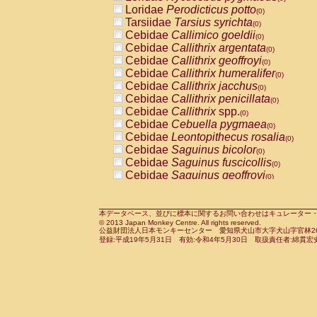
Pitheciidae
Callicebus cupreus
Loridae
Perodicticus potto
(0)
(0)
Pitheciidae
Callicebus donacophilus
Tarsiidae
Tarsius syrichta
(0
(0)
Pitheciidae
Callicebus moloch
Cebidae
Callimico goeldii
(0)
(0)
Pitheciidae
Callicebus torquatus
Cebidae
Callithrix argentata
(0)
(0)
Pitheciidae
Callicebus
spp.
Cebidae
Callithrix geoffroyi
(0)
(0)
Pitheciidae
Chiropotes satanas
Cebidae
Callithrix humeralifer
(0)
(0)
Pitheciidae
Pithecia monachus
Cebidae
Callithrix jacchus
(0)
(0)
Pitheciidae
Pithecia pithecia
Cebidae
Callithrix penicillata
(0)
(0)
Cercopithecidae
Cercocebus agilis
Cebidae
Callithrix
spp.
(0)
(0)
Cercopithecidae
Cercocebus galeritus
Cebidae
Cebuella pygmaea
(0)
Cercopithecidae
Cercocebus torquatu
Cebidae
Leontopithecus rosalia
(0)
Cercopithecidae
Cercocebus torquatus
Cebidae
Saguinus bicolor
(0)
Cercopithecidae
Cercocebus torquatu
Cebidae
Saguinus fuscicollis
(0)
Cercopithecidae
Cercocebus
hybrid
Cebidae
Saguinus geoffroyi
(0)
(0)
Cercopithecidae
Cercocebus
spp.
Cebidae
Saguinus imperator
(0)
(0)
Cercopithecidae
Lophocebus albigen
Cebidae
Saguinus labiatus
(0)
Cercopithecidae
Papio anubis
Cebidae
Saguinus leucopus
本データベース、並びに標本に関するお問い合わせはキュレーター・新宅勇太までお願い
(0)
(0)
© 2013 Japan Monkey Centre. All rights reserved.
Cercopithecidae
Papio cynocephalus
Cebidae
Saguinus midas
(
(0)
公益財団法人日本モンキーセンター 愛知県犬山市大字犬山字官林26番
Cercopithecidae
Papio hamadryas
Cebidae
Saguinus mystax
(0)
登録:平成19年5月31日 有効:令和4年5月30日 取扱責任者:綿貫宏
(0)
Cercopithecidae
Papio papio
Cebidae
Saguinus nigricollis
(0)
(0)
Cercopithecidae
Papio
spp.
Cebidae
Saguinus oedipus
(0)
(1)
Cercopithecidae
Mandrillus leucopha
Cebidae
Saguinus weddelli
(0)
Cercopithecidae
Mandrillus sphinx
Cebidae
Saguinus
spp.
(0)
(0)
Cercopithecidae
Theropithecus gelad
Cebidae
Aotus trivirgatus
(0)
Cercopithecidae
Macaca arctoides
Cebidae
Cebus albifrons
(0)
(0)