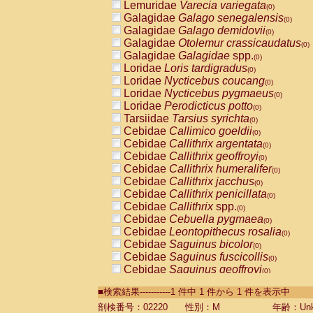
Lemuridae
Varecia variegata
(0)
Galagidae
Galago senegalensis
(0)
Galagidae
Galago demidovii
(0)
Galagidae
Otolemur crassicaudatus
(0)
Galagidae
Galagidae
spp.
(0)
Loridae
Loris tardigradus
(0)
Loridae
Nycticebus coucang
(0)
Loridae
Nycticebus pygmaeus
(0)
Loridae
Perodicticus potto
(0)
Tarsiidae
Tarsius syrichta
(0)
Cebidae
Callimico goeldii
(0)
Cebidae
Callithrix argentata
(0)
Cebidae
Callithrix geoffroyi
(0)
Cebidae
Callithrix humeralifer
(0)
Cebidae
Callithrix jacchus
(0)
Cebidae
Callithrix penicillata
(0)
Cebidae
Callithrix
spp.
(0)
Cebidae
Cebuella pygmaea
(0)
Cebidae
Leontopithecus rosalia
(0)
Cebidae
Saguinus bicolor
(0)
Cebidae
Saguinus fuscicollis
(0)
Cebidae
Saguinus geoffroyi
(0)
Cebidae
Saguinus imperator
(0)
■検索結果-----------1 件中 1 件から 1 件を表示中
Cebidae
Saguinus labiatus
(0)
Cebidae
Saguinus leucopus
剖検番号：02220
性別：M
年齢：Unk
(0)