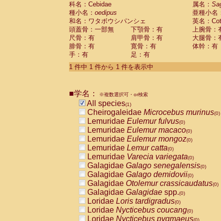
科名：Cebidae
Cebidae
Saguinus midas
属名：
Sa
(0)
種小名：
oedipus
亜種小名
Cebidae
Saguinus mystax
(0)
和名：ワタボウシパンシェ
英名：Cotto
Cebidae
Saguinus nigricollis
(0)
頭蓋骨：一部無
下顎骨：有
上腕骨：
Cebidae
Saguinus oedipus
(1)
尺骨：有
肩甲骨：有
大腿骨：
Cebidae
Saguinus weddelli
(0)
腓骨：有
寛骨：有
体幹：有
Cebidae
Saguinus
spp.
(0)
手：有
足：有
Cebidae
Aotus trivirgatus
(0)
Cebidae
Cebus albifrons
1 件中 1 件から 1 件を表示中
(0)
Cebidae
Cebus apella
(0)
Cebidae
Cebus capucinus
(0)
■学名：
Cebidae
Cebus nigrivittatus
※複数選択可・or検索
(0)
Cebidae
Cebus
spp.
All species
(0)
(1)
Cebidae
Saimiri boliviensis
Cheirogaleidae
Microcebus murinus
(0)
(0)
Cebidae
Saimiri sciureus
Lemuridae
Eulemur fulvus
(0)
(0)
Atelidae
Alouatta caraya
Lemuridae
Eulemur macaco
(0)
(0)
Atelidae
Alouatta fusca
Lemuridae
Eulemur mongoz
(0)
(0)
Atelidae
Alouatta seniculus
Lemuridae
Lemur catta
(0)
(0)
Atelidae
Alouatta
spp.
Lemuridae
Varecia variegata
(0)
(0)
Atelidae
Ateles belzebuth
Galagidae
Galago senegalensis
(0)
(0)
Atelidae
Ateles geoffroyi
Galagidae
Galago demidovii
(0)
(0)
Atelidae
Ateles paniscus
Galagidae
Otolemur crassicaudatus
(0)
(0)
Atelidae
Ateles
spp.
Galagidae
Galagidae
spp.
(0)
(0)
Atelidae
Lagothrix lagothricha
Loridae
Loris tardigradus
(0)
(0)
Atelidae
Lagothrix lagothricha cana
Loridae
Nycticebus coucang
(0)
(0)
Pitheciidae
Cacajao calvus rubicundu
Loridae
Nycticebus pygmaeus
(0)