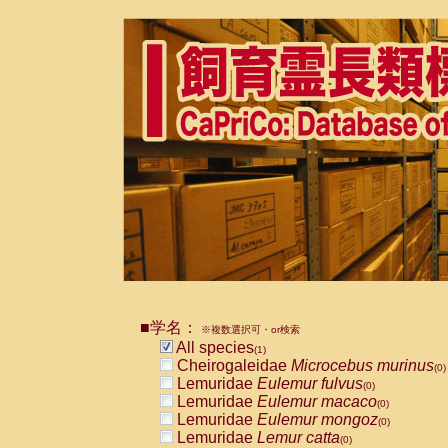
■学名：
※複数選択可・or検索
All species
(1)
Cheirogaleidae
Microcebus murinus
(0)
Lemuridae
Eulemur fulvus
(0)
Lemuridae
Eulemur macaco
(0)
Lemuridae
Eulemur mongoz
(0)
Lemuridae
Lemur catta
(0)