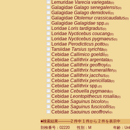
Lemuridae
Varecia variegata
(0)
Galagidae
Galago senegalensis
(0)
Galagidae
Galago demidovii
(0)
Galagidae
Otolemur crassicaudatus
(0)
Galagidae
Galagidae
spp.
(0)
Loridae
Loris tardigradus
(0)
Loridae
Nycticebus coucang
(0)
Loridae
Nycticebus pygmaeus
(0)
Loridae
Perodicticus potto
(0)
Tarsiidae
Tarsius syrichta
(0)
Cebidae
Callimico goeldii
(0)
Cebidae
Callithrix argentata
(0)
Cebidae
Callithrix geoffroyi
(0)
Cebidae
Callithrix humeralifer
(0)
Cebidae
Callithrix jacchus
(0)
Cebidae
Callithrix penicillata
(0)
Cebidae
Callithrix
spp.
(0)
Cebidae
Cebuella pygmaea
(0)
Cebidae
Leontopithecus rosalia
(0)
Cebidae
Saguinus bicolor
(0)
Cebidae
Saguinus fuscicollis
(0)
Cebidae
Saguinus geoffroyi
(0)
Cebidae
Saguinus imperator
(0)
■検索結果-----------2 件中 1 件から 2 件を表示中
Cebidae
Saguinus labiatus
(0)
Cebidae
Saguinus leucopus
剖検番号：02220
性別：M
年齢：Unk
(0)