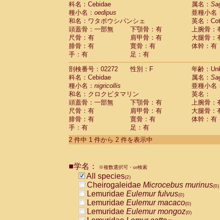
科名：Cebidae
Cebidae
Saguinus midas
属名：
Sa
(0)
種小名：
oedipus
亜種小名
Cebidae
Saguinus mystax
(0)
和名：ワタボウシパンシェ
英名：Cotto
Cebidae
Saguinus nigricollis
(1)
頭蓋骨：一部無
下顎骨：有
上腕骨：
Cebidae
Saguinus oedipus
(1)
尺骨：有
肩甲骨：有
大腿骨：
Cebidae
Saguinus weddelli
(0)
腓骨：有
寛骨：有
体幹：有
Cebidae
Saguinus
spp.
(0)
手：有
足：有
Cebidae
Aotus trivirgatus
(0)
Cebidae
Cebus albifrons
(0)
剖検番号：02272
性別：F
年齢：Unk
Cebidae
Cebus apella
科名：Cebidae
(0)
属名：
Sa
Cebidae
Cebus capucinus
種小名：
nigricollis
亜種小名
(0)
Cebidae
Cebus nigrivittatus
和名：クロクビタマリン
英名：
(0)
Cebidae
Cebus
spp.
頭蓋骨：一部無
下顎骨：有
上腕骨：
(0)
Cebidae
Saimiri boliviensis
尺骨：有
肩甲骨：有
大腿骨：
(0)
腓骨：有
Cebidae
Saimiri sciureus
寛骨：有
体幹：有
(0)
手：有
足：有
Atelidae
Alouatta caraya
(0)
Atelidae
Alouatta fusca
(0)
2 件中 1 件から 2 件を表示中
Atelidae
Alouatta seniculus
(0)
Atelidae
Alouatta
spp.
(0)
Atelidae
Ateles belzebuth
■学名：
(0)
※複数選択可・or検索
Atelidae
Ateles geoffroyi
(0)
All species
(2)
Atelidae
Ateles paniscus
(0)
Cheirogaleidae
Microcebus murinus
(0)
Atelidae
Ateles
spp.
(0)
Lemuridae
Eulemur fulvus
(0)
Atelidae
Lagothrix lagothricha
(0)
Lemuridae
Eulemur macaco
(0)
Atelidae
Lagothrix lagothricha cana
(0)
Lemuridae
Eulemur mongoz
(0)
Pitheciidae
Cacajao calvus rubicundu