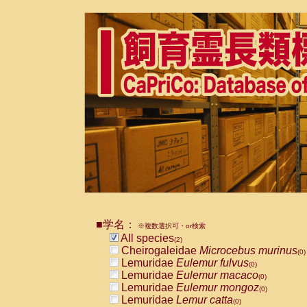
■学名：
※複数選択可・or検索
All species
(2)
Cheirogaleidae
Microcebus murinus
(0)
Lemuridae
Eulemur fulvus
(0)
Lemuridae
Eulemur macaco
(0)
Lemuridae
Eulemur mongoz
(0)
Lemuridae
Lemur catta
(0)