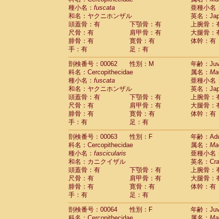
種小名：
fuscata
亜種小名
和名：ヤクニホンザル
英名：Japa
頭蓋骨：有
下顎骨：有
上腕骨：
尺骨：有
肩甲骨：有
大腿骨：
腓骨：有
寛骨：有
体幹：有
手：有
足：有
剖検番号：00062
性別：M
年齢：Juve
科名：Cercopithecidae
属名：
Ma
種小名：
fuscata
亜種小名
和名：ヤクニホンザル
英名：Japa
頭蓋骨：有
下顎骨：有
上腕骨：
尺骨：有
肩甲骨：有
大腿骨：
腓骨：有
寛骨：有
体幹：有
手：有
足：有
剖検番号：00063
性別：F
年齢：Adu
科名：Cercopithecidae
属名：
Ma
種小名：
fascicularis
亜種小名
和名：カニクイザル
英名：Crab
頭蓋骨：有
下顎骨：有
上腕骨：
尺骨：有
肩甲骨：有
大腿骨：
腓骨：有
寛骨：有
体幹：有
手：有
足：有
剖検番号：00064
性別：F
年齢：Juve
科名：Cercopithecidae
属名：
Ma