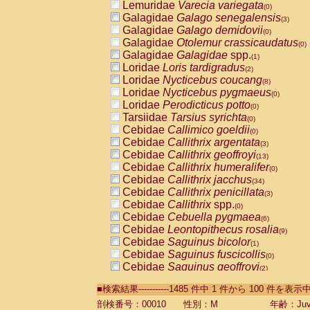
Lemuridae
Varecia variegata
(0)
Galagidae
Galago senegalensis
(3)
Galagidae
Galago demidovii
(0)
Galagidae
Otolemur crassicaudatus
(0)
Galagidae
Galagidae
spp.
(1)
Loridae
Loris tardigradus
(2)
Loridae
Nycticebus coucang
(8)
Loridae
Nycticebus pygmaeus
(0)
Loridae
Perodicticus potto
(0)
Tarsiidae
Tarsius syrichta
(0)
Cebidae
Callimico goeldii
(0)
Cebidae
Callithrix argentata
(3)
Cebidae
Callithrix geoffroyi
(13)
Cebidae
Callithrix humeralifer
(0)
Cebidae
Callithrix jacchus
(34)
Cebidae
Callithrix penicillata
(3)
Cebidae
Callithrix
spp.
(0)
Cebidae
Cebuella pygmaea
(6)
Cebidae
Leontopithecus rosalia
(9)
Cebidae
Saguinus bicolor
(1)
Cebidae
Saguinus fuscicollis
(0)
Cebidae
Saguinus geoffroyi
(2)
Cebidae
Saguinus imperator
(0)
■検索結果-----------1485 件中 1 件から 100 件を表示
Cebidae
Saguinus labiatus
(0)
Cebidae
Saguinus leucopus
剖検番号：00010
性別：M
年齢：Juve
(6)