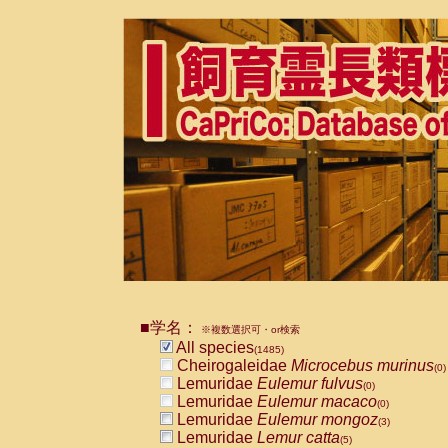
■学名：
※複数選択可・or検索
All species
(1485)
Cheirogaleidae
Microcebus murinus
(0)
Lemuridae
Eulemur fulvus
(0)
Lemuridae
Eulemur macaco
(0)
Lemuridae
Eulemur mongoz
(3)
Lemuridae
Lemur catta
(5)