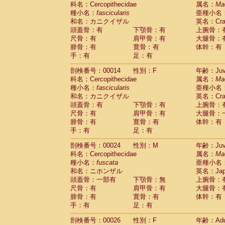
科名：Cercopithecidae
Cebidae
Saguinus midas
属名：
Ma
(0)
種小名：
fascicularis
亜種小名
Cebidae
Saguinus mystax
(4)
和名：カニクイザル
英名：Crab
Cebidae
Saguinus nigricollis
(34)
頭蓋骨：有
下顎骨：有
上腕骨：
Cebidae
Saguinus oedipus
(31)
尺骨：有
肩甲骨：有
大腿骨：
Cebidae
Saguinus weddelli
(0)
腓骨：有
寛骨：有
体幹：有
Cebidae
Saguinus
spp.
(0)
手：有
足：有
Cebidae
Aotus trivirgatus
(5)
Cebidae
Cebus albifrons
(3)
剖検番号：00014
性別：F
年齢：Juve
Cebidae
Cebus apella
科名：Cercopithecidae
(8)
属名：
Ma
Cebidae
Cebus capucinus
種小名：
fascicularis
亜種小名
(1)
Cebidae
Cebus nigrivittatus
和名：カニクイザル
英名：Crab
(1)
Cebidae
Cebus
spp.
頭蓋骨：有
下顎骨：有
上腕骨：
(0)
Cebidae
Saimiri boliviensis
尺骨：有
肩甲骨：有
大腿骨：
(0)
腓骨：有
Cebidae
Saimiri sciureus
寛骨：有
体幹：有
(21)
手：有
足：有
Atelidae
Alouatta caraya
(0)
Atelidae
Alouatta fusca
(1)
剖検番号：00024
性別：M
年齢：Juve
Atelidae
Alouatta seniculus
(1)
科名：Cercopithecidae
属名：
Ma
Atelidae
Alouatta
spp.
(1)
種小名：
fuscata
亜種小名
Atelidae
Ateles belzebuth
(0)
和名：ニホンザル
英名：Japa
Atelidae
Ateles geoffroyi
(5)
頭蓋骨：一部有
下顎骨：無
上腕骨：
Atelidae
Ateles paniscus
(11)
尺骨：有
肩甲骨：有
大腿骨：
Atelidae
Ateles
spp.
腓骨：有
寛骨：有
(0)
体幹：有
Atelidae
Lagothrix lagothricha
手：有
足：有
(8)
Atelidae
Lagothrix lagothricha cana
(0)
剖検番号：00026
性別：F
年齢：Adu
Pitheciidae
Cacajao calvus rubicundu