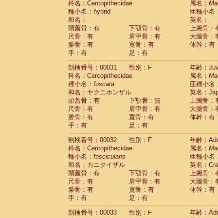
科名：Cercopithecidae
属名：
Ma
Cercopithecidae
Macaca assamensis
(
種小名：hybrid
亜種小名
Cercopithecidae
Macaca brunnescen
和名：
英名：
Cercopithecidae
Macaca cyclopis
(23)
頭蓋骨：有
下顎骨：有
上腕骨：
Cercopithecidae
Macaca fascicularis
(4
尺骨：有
肩甲骨：有
大腿骨：
Cercopithecidae
Macaca fuscaca fusc
腓骨：有
寛骨：有
体幹：有
Cercopithecidae
Macaca fuscata yaku
手：有
足：有
Cercopithecidae
Macaca fuscata
hybr
剖検番号：00031
Cercopithecidae
性別：F
Macaca maura
年齢：Juve
(4)
科名：Cercopithecidae
属名：
Ma
Cercopithecidae
Macaca mulatta
(106)
種小名：
fuscata
亜種小名
Cercopithecidae
Macaca nemestrina
(6
和名：ヤクニホンザル
英名：Japa
Cercopithecidae
Macaca nigra
(1)
頭蓋骨：有
下顎骨：無
上腕骨：
Cercopithecidae
Macaca radiata
(37)
尺骨：有
肩甲骨：有
大腿骨：
Cercopithecidae
Macaca silenus
(1)
腓骨：有
寛骨：有
体幹：有
Cercopithecidae
Macaca sinica
(1)
手：有
足：有
Cercopithecidae
Macaca sylvanus
(2)
Cercopithecidae
Macaca thibetana
剖検番号：00032
性別：F
年齢：Adu
(0)
Cercopithecidae
Macaca tonkeana
科名：Cercopithecidae
属名：
Ma
(0)
Cercopithecidae
Macaca
hybrid
種小名：
fascicularis
亜種小名
(2)
Cercopithecidae
Macaca
spp.
和名：カニクイザル
英名：Crab
(0)
Cercopithecidae
Allenopithecus nigrov
頭蓋骨：有
下顎骨：有
上腕骨：
尺骨：有
Cercopithecidae
肩甲骨：有
Cercopithecus ascan
大腿骨：
腓骨：有
寛骨：有
体幹：有
Cercopithecidae
Cercopithecus ascan
手：有
足：有
Cercopithecidae
Cercopithecus ceph
Cercopithecidae
Cercopithecus diana
剖検番号：00033
性別：F
年齢：Adu
Cercopithecidae
Cercopithecus hamly