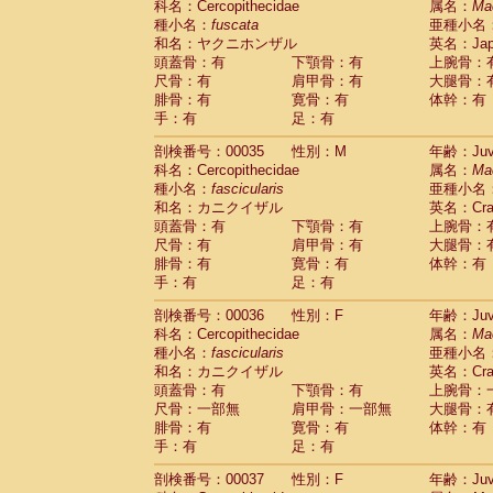
科名：Cercopithecidae
属名：
Ma
Cercopithecidae
Cercopithecus lhoest
種小名：
fuscata
亜種小名
Cercopithecidae
Cercopithecus mitis
(1
和名：ヤクニホンザル
英名：Japa
Cercopithecidae
Cercopithecus mitis 
頭蓋骨：有
下顎骨：有
上腕骨：
Cercopithecidae
Cercopithecus mitis 
尺骨：有
肩甲骨：有
大腿骨：
Cercopithecidae
Cercopithecus mona
腓骨：有
寛骨：有
体幹：有
Cercopithecidae
Cercopithecus negle
手：有
足：有
Cercopithecidae
Cercopithecus nigrovi
剖検番号：00035
性別：M
年齢：Juve
Cercopithecidae
Cercopithecus petauri
科名：Cercopithecidae
属名：
Ma
Cercopithecidae
Cercopithecus
spp.
(0)
種小名：
fascicularis
亜種小名
Cercopithecidae
Chlorocebus aethiop
和名：カニクイザル
英名：Crab
Cercopithecidae
Chlorocebus pygeryt
頭蓋骨：有
下顎骨：有
上腕骨：
Cercopithecidae
Erythrocebus patas
(4
尺骨：有
肩甲骨：有
大腿骨：
Cercopithecidae
Miopithecus talapoin
腓骨：有
寛骨：有
体幹：有
Cercopithecidae
Cercopithecinae
spp
手：有
足：有
Cercopithecidae
Colobus angolensis
(0
Cercopithecidae
Colobus guereza
剖検番号：00036
性別：F
年齢：Juve
(0)
Cercopithecidae
Colobus polykomos
科名：Cercopithecidae
属名：
Ma
(0
種小名：
Cercopithecidae
fascicularis
Piliocolobus badius
亜種小名
(0
和名：カニクイザル
英名：Crab
Cercopithecidae
Kasi senex vetulus
(1)
頭蓋骨：有
下顎骨：有
上腕骨：
Cercopithecidae
Kasi senex
(1)
尺骨：一部無
肩甲骨：一部無
大腿骨：
Cercopithecidae
Nasalis larvatus
(0)
腓骨：有
寛骨：有
体幹：有
Cercopithecidae
Presbytes melaloph
手：有
足：有
Cercopithecidae
Pygathrix nemaeus
(0)
Cercopithecidae
Semnopithecus entel
剖検番号：00037
性別：F
年齢：Juve
Cercopithecidae
Trachypithecus crista