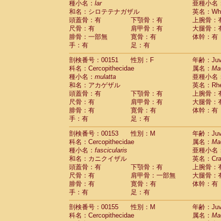
種小名：
lar
亜種小名
和名：シロテテナガザル
英名：Whit
頭蓋骨：有
下顎骨：有
上腕骨：
尺骨：有
肩甲骨：有
大腿骨：
腓骨：一部無
寛骨：有
体幹：有
手：有
足：有
剖検番号：00151
性別：F
年齢：Juve
科名：Cercopithecidae
属名：
Ma
種小名：
mulatta
亜種小名
和名：アカゲザル
英名：Rhes
頭蓋骨：有
下顎骨：有
上腕骨：
尺骨：有
肩甲骨：有
大腿骨：
腓骨：有
寛骨：有
体幹：有
手：有
足：有
剖検番号：00153
性別：M
年齢：Juve
科名：Cercopithecidae
属名：
Ma
種小名：
fascicularis
亜種小名
和名：カニクイザル
英名：Crab
頭蓋骨：有
下顎骨：有
上腕骨：
尺骨：有
肩甲骨：一部無
大腿骨：
腓骨：有
寛骨：有
体幹：有
手：有
足：有
剖検番号：00155
性別：M
年齢：Juve
科名：Cercopithecidae
属名：
Ma