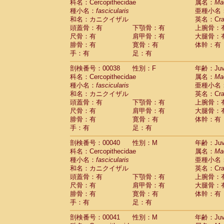
科名：Cercopithecidae
属名：
Ma
Cercopithecidae
Trachypithecus franc
種小名：
fascicularis
亜種小名
Cercopithecidae
Trachypithecus obsc
和名：カニクイザル
英名：Crab
Cercopithecidae
Trachypithecus pilea
頭蓋骨：有
下顎骨：有
上腕骨：
Cercopithecidae
Colobinae
spp.
尺骨：有
肩甲骨：有
大腿骨：
(0)
Cercopithecidae
Presbytesinae
spp.
腓骨：有
寛骨：有
体幹：有
(0)
手：有
Cercopithecidae
足：有
Cercopithecidae
spp
Hylobatidae
Hoolock hoolock
(1)
剖検番号：00038
性別：F
年齢：Juve
Hylobatidae
Hylobates agilis
(1)
科名：Cercopithecidae
属名：
Ma
Hylobatidae
Hylobates klossii
(0)
種小名：
fascicularis
亜種小名
Hylobatidae
Hylobates lar
(20)
和名：カニクイザル
英名：Crab
Hylobatidae
Hylobates moloch
(2)
頭蓋骨：有
下顎骨：有
上腕骨：
Hylobatidae
Hylobates muelleri
(0)
尺骨：有
肩甲骨：有
大腿骨：
Hylobatidae
Hylobates pileatus
(5)
腓骨：有
寛骨：有
体幹：有
Hylobatidae
Hylobates
spp.
手：有
足：有
(3)
Hylobatidae
Hylobates
hybrid
(1)
剖検番号：00040
性別：M
年齢：Juve
Hylobatidae
Nomascus concolor
(0)
科名：Cercopithecidae
属名：
Ma
Hylobatidae
Symphalangus syndactyl
種小名：
fascicularis
亜種小名
Hominidae
Pongo pygmaeus
(0)
和名：カニクイザル
英名：Crab
Hominidae
Pan troglodytes
(1)
頭蓋骨：有
下顎骨：有
上腕骨：
Hominidae
Gorilla gorilla beringei
(0)
尺骨：有
肩甲骨：有
大腿骨：
Hominidae
Gorilla gorilla gorilla
(0)
腓骨：有
寛骨：有
体幹：有
Primates misc.
(0)
手：有
足：有
Scandentia
Dendrogale melanura
(0)
Scandentia
Ptilocercus lowii
剖検番号：00041
性別：M
年齢：Juve
(0)