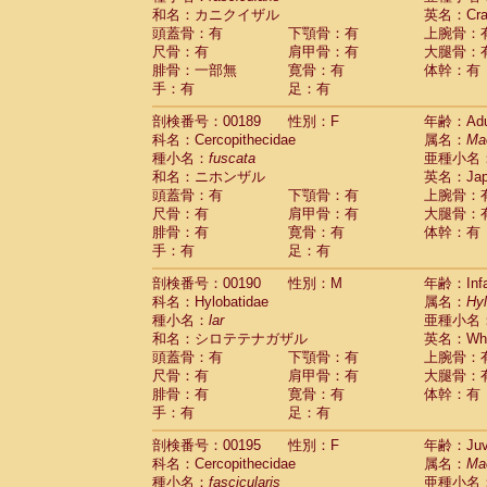
和名：カニクイザル
英名：Crab
頭蓋骨：有
下顎骨：有
上腕骨：
尺骨：有
肩甲骨：有
大腿骨：
腓骨：一部無
寛骨：有
体幹：有
手：有
足：有
剖検番号：00189
性別：F
年齢：Adu
科名：Cercopithecidae
属名：
Ma
種小名：
fuscata
亜種小名
和名：ニホンザル
英名：Japa
頭蓋骨：有
下顎骨：有
上腕骨：
尺骨：有
肩甲骨：有
大腿骨：
腓骨：有
寛骨：有
体幹：有
手：有
足：有
剖検番号：00190
性別：M
年齢：Infa
科名：Hylobatidae
属名：
Hy
種小名：
lar
亜種小名
和名：シロテテナガザル
英名：Whit
頭蓋骨：有
下顎骨：有
上腕骨：
尺骨：有
肩甲骨：有
大腿骨：
腓骨：有
寛骨：有
体幹：有
手：有
足：有
剖検番号：00195
性別：F
年齢：Juve
科名：Cercopithecidae
属名：
Ma
種小名：
fascicularis
亜種小名