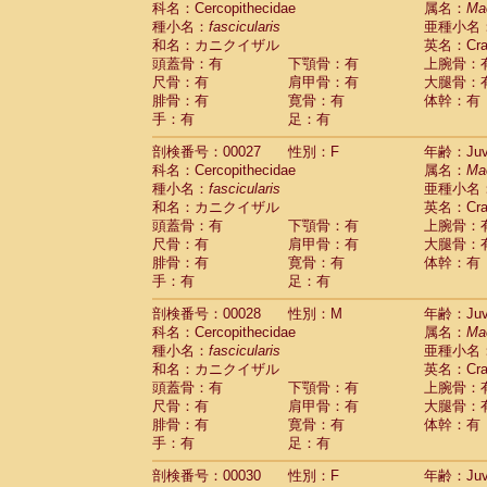
科名：Cercopithecidae
属名：
Ma
Pitheciidae
Callicebus cupreus
(2)
種小名：
fascicularis
亜種小名
Pitheciidae
Callicebus donacophilus
(0
和名：カニクイザル
英名：Crab
Pitheciidae
Callicebus moloch
(0)
頭蓋骨：有
下顎骨：有
上腕骨：
Pitheciidae
Callicebus torquatus
(0)
尺骨：有
肩甲骨：有
大腿骨：
Pitheciidae
Callicebus
spp.
(0)
腓骨：有
寛骨：有
体幹：有
Pitheciidae
Chiropotes satanas
(2)
手：有
足：有
Pitheciidae
Pithecia monachus
(3)
Pitheciidae
Pithecia pithecia
剖検番号：00027
性別：F
年齢：Juve
(0)
Cercopithecidae
Cercocebus agilis
科名：Cercopithecidae
属名：
Ma
(0)
Cercopithecidae
Cercocebus galeritus
種小名：
fascicularis
亜種小名
和名：カニクイザル
Cercopithecidae
Cercocebus torquatu
英名：Crab
頭蓋骨：有
下顎骨：有
上腕骨：
Cercopithecidae
Cercocebus torquatus
尺骨：有
肩甲骨：有
大腿骨：
Cercopithecidae
Cercocebus torquatu
腓骨：有
寛骨：有
体幹：有
Cercopithecidae
Cercocebus
hybrid
(2)
手：有
足：有
Cercopithecidae
Cercocebus
spp.
(0)
Cercopithecidae
Lophocebus albigen
剖検番号：00028
性別：M
年齢：Juve
Cercopithecidae
Papio anubis
(0)
科名：Cercopithecidae
属名：
Ma
Cercopithecidae
Papio cynocephalus
(
種小名：
fascicularis
亜種小名
Cercopithecidae
Papio hamadryas
和名：カニクイザル
英名：Crab
(2)
Cercopithecidae
Papio papio
頭蓋骨：有
下顎骨：有
上腕骨：
(0)
Cercopithecidae
Papio
spp.
尺骨：有
肩甲骨：有
大腿骨：
(0)
Cercopithecidae
Mandrillus leucopha
腓骨：有
寛骨：有
体幹：有
Cercopithecidae
Mandrillus sphinx
手：有
足：有
(0)
Cercopithecidae
Theropithecus gelad
剖検番号：00030
性別：F
年齢：Juve
Cercopithecidae
Macaca arctoides
(4)