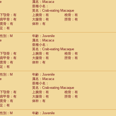
e
属名：
Macaca
idae
Macaca assamensis
(0)
亜種小名：
idae
Macaca brunnescens
(0)
英名：Crab-eating Macaque
idae
Macaca cyclopis
(6)
下顎骨：有
上腕骨：有
橈骨：有
idae
Macaca fascicularis
(135)
肩甲骨：有
大腿骨：有
脛骨：有
idae
Macaca fuscaca fuscata
(78)
寛骨：有
体幹：有
idae
Macaca fuscata yakui
(83)
足：有
idae
Macaca fuscata
hybrid
(0)
idae
性別：M
Macaca maura
年齢：Juvenile
(1)
e
属名：
Macaca
idae
Macaca mulatta
(45)
亜種小名：
idae
Macaca nemestrina
(3)
英名：Crab-eating Macaque
idae
Macaca nigra
(1)
下顎骨：有
上腕骨：有
橈骨：有
idae
Macaca radiata
(7)
肩甲骨：有
大腿骨：有
脛骨：有
idae
Macaca silenus
(0)
寛骨：有
体幹：有
idae
Macaca sinica
(0)
足：有
idae
Macaca sylvanus
(2)
idae
Macaca thibetana
性別：M
年齢：Juvenile
(0)
idae
Macaca tonkeana
e
属名：
Macaca
(0)
idae
Macaca
hybrid
亜種小名：
(1)
idae
Macaca
spp.
英名：Crab-eating Macaque
(0)
idae
Allenopithecus nigroviridis
下顎骨：有
上腕骨：有
橈骨：有
(0)
idae
肩甲骨：有
Cercopithecus ascanius
大腿骨：有
脛骨：有
(2)
寛骨：有
体幹：有
idae
Cercopithecus ascanius schmidti
(0)
足：有
idae
Cercopithecus cephus
(1)
idae
Cercopithecus diana
(0)
性別：M
年齢：Juvenile
idae
Cercopithecus hamlyni
(0)