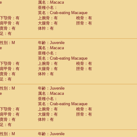
e
属名：
Macaca
Callicebus cupreus
(0)
亜種小名：
Callicebus donacophilus
(0)
英名：Crab-eating Macaque
Callicebus moloch
(0)
下顎骨：有
上腕骨：有
橈骨：有
Callicebus torquatus
(0)
肩甲骨：有
大腿骨：有
脛骨：有
Callicebus
spp.
(0)
寛骨：有
体幹：有
Chiropotes satanas
(1)
足：有
Pithecia monachus
(3)
Pithecia pithecia
性別：M
年齢：Juvenile
(0)
idae
Cercocebus agilis
e
属名：
Macaca
(0)
idae
Cercocebus galeritus chrysogaster
亜種小名：
(0)
idae
Cercocebus torquatus atys
英名：Crab-eating Macaque
(0)
下顎骨：有
上腕骨：有
橈骨：有
idae
Cercocebus torquatus lunulatus
(0)
肩甲骨：有
大腿骨：有
脛骨：有
idae
Cercocebus torquatus torquatus
(0)
寛骨：有
体幹：有
idae
Cercocebus
hybrid
(0)
足：有
idae
Cercocebus
spp.
(0)
idae
Lophocebus albigena
(0)
性別：M
年齢：Juvenile
idae
Papio anubis
(0)
e
属名：
Macaca
idae
Papio cynocephalus
(4)
亜種小名：
idae
Papio hamadryas
英名：Crab-eating Macaque
(0)
idae
Papio papio
下顎骨：有
上腕骨：有
橈骨：有
(0)
idae
Papio
spp.
肩甲骨：有
大腿骨：有
脛骨：有
(0)
idae
Mandrillus leucophaeus
寛骨：有
体幹：有
(2)
idae
Mandrillus sphinx
足：有
(0)
idae
Theropithecus gelada
(1)
性別：M
年齢：Juvenile
idae
Macaca arctoides
(1)