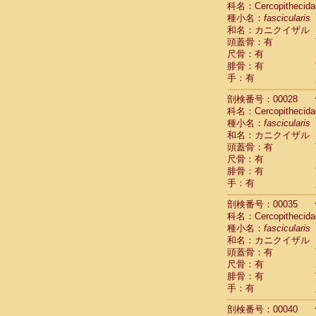
科名：Cercopithecida
Cebidae
Sa
種小名：
fascicularis
Cebidae
Sa
和名：カニクイザル
Cebidae
Sag
頭蓋骨：有
Cebidae
Sa
尺骨：有
Cebidae
Sag
腓骨：有
Cebidae
Sa
手：有
Cebidae
Aot
Cebidae
Ceb
剖検番号：00028
Cebidae
Ceb
科名：Cercopithecida
Cebidae
Ce
種小名：
fascicularis
Cebidae
Ceb
和名：カニクイザル
Cebidae
Ce
頭蓋骨：有
Cebidae
Sai
尺骨：有
腓骨：有
Cebidae
Sai
手：有
Atelidae
Alo
Atelidae
Alo
剖検番号：00035
Atelidae
Alo
科名：Cercopithecida
Atelidae
Alo
種小名：
fascicularis
Atelidae
Ate
和名：カニクイザル
Atelidae
Ate
頭蓋骨：有
Atelidae
Ate
尺骨：有
Atelidae
Ate
腓骨：有
Atelidae
Lag
手：有
Atelidae
Lag
剖検番号：00040
Pitheciidae