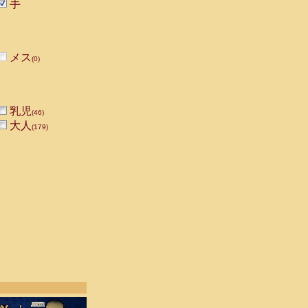
手
メス
(0)
乳児
(46)
大人
(179)