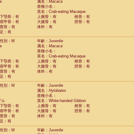
(0)
e
属名：
Macaca
idae
Trachypithecus francoisi
亜種小名：
(0)
idae
Trachypithecus obscurus
英名：Crab-eating Macaque
(1)
idae
Trachypithecus pileatus
下顎骨：有
上腕骨：有
橈骨：有
(0)
idae
Colobinae
spp.
肩甲骨：有
大腿骨：有
脛骨：有
(0)
idae
Presbytesinae
spp.
寛骨：有
体幹：有
(0)
idae
足：有
Cercopithecidae
spp.
(0)
e
Hoolock hoolock
(0)
性別：M
年齢：Juvenile
e
Hylobates agilis
(1)
e
属名：
Macaca
e
Hylobates klossii
(0)
亜種小名：
e
Hylobates lar
(10)
英名：Crab-eating Macaque
e
Hylobates moloch
(0)
下顎骨：有
上腕骨：有
橈骨：有
e
Hylobates muelleri
(0)
肩甲骨：有
大腿骨：有
脛骨：有
e
Hylobates pileatus
(2)
寛骨：有
体幹：有
e
Hylobates
spp.
足：有
(0)
e
Hylobates
hybrid
(0)
性別：M
年齢：Juvenile
e
Nomascus concolor
(0)
属名：
Hylobates
e
Symphalangus syndactylus
(0)
亜種小名：
Pongo pygmaeus
(0)
ザル
英名：White-handed Gibbon
Pan troglodytes
(1)
下顎骨：有
上腕骨：有
橈骨：有
orilla gorilla beringei
(0)
肩甲骨：有
大腿骨：有
脛骨：有
orilla gorilla gorilla
(0)
寛骨：有
体幹：有
c.
(0)
足：有
Dendrogale melanura
(0)
Ptilocercus lowii
性別：M
年齢：Juvenile
(0)