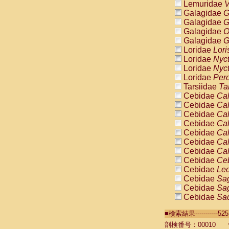
Lemuridae
V
Galagidae
G
Galagidae
G
Galagidae
O
Galagidae
G
Loridae
Lori
Loridae
Nyc
Loridae
Nyc
Loridae
Pero
Tarsiidae
Ta
Cebidae
Cal
Cebidae
Cal
Cebidae
Cal
Cebidae
Cal
Cebidae
Cal
Cebidae
Cal
Cebidae
Cal
Cebidae
Ce
Cebidae
Leo
Cebidae
Sag
Cebidae
Sag
Cebidae
Sag
Cebidae
Sag
■検索結果----------
Cebidae
Sag
Cebidae
Sa
剖検番号：00010