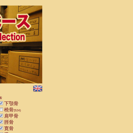
索
下顎骨
橈骨
(524)
肩甲骨
脛骨
寛骨