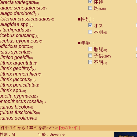
体幹
arecia variegata
(0)
alago senegalensis
足
(2)
(525)
alago demidovii
(0)
tolemur crassicaudatus
■性別：
(0)
alagidae
spp.
オス
(0)
s tardigradus
(1)
不明
(0)
ticebus coucang
(1)
ticebus pygmaeus
(0)
■年齢：
dicticus potto
(0)
胎児
(0)
rsius syrichta
(0)
子供
limico goeldii
(297)
(0)
不明
lithrix argentata
(1)
(2)
lithrix geoffroyi
(7)
lithrix humeralifer
(0)
lithrix jacchus
(18)
lithrix penicillata
(2)
lithrix
spp.
(0)
buella pygmaea
(2)
ntopithecus rosalia
(3)
uinus bicolor
(0)
uinus fuscicollis
(0)
uinus geoffroyi
(1)
uinus imperator
(0)
-525 件中 1 件から 100 件を表示中 >
[次の100件]
uinus labiatus
(0)
guinus leucopus
性別：M
年齢：Juvenile
(4)