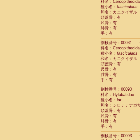
科名：Cercopithecida
Cercopithec
種小名：
fascicularis
Cercopithec
和名：カニクイザル
Cercopithec
頭蓋骨：有
Cercopithec
尺骨：有
Cercopithec
腓骨：有
手：有
Cercopithec
Hylobatida
剖検番号：00081
Hylobatida
科名：Cercopithecida
Hylobatida
種小名：
fascicularis
Hylobatida
和名：カニクイザル
Hylobatida
頭蓋骨：有
Hylobatida
尺骨：有
Hylobatida
腓骨：有
Hylobatida
手：有
Hylobatida
剖検番号：00090
Hylobatida
科名：Hylobatidae
Hylobatida
種小名：
lar
Hominidae
和名：シロテテナガ
Hominidae
頭蓋骨：有
Hominidae
G
尺骨：有
Hominidae
G
腓骨：有
Primates mis
手：有
Scandentia
Scandentia
剖検番号：00093