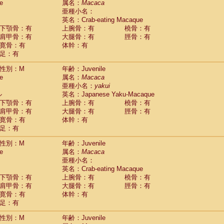
e
属名：
Macaca
idae
Cercopithecus lhoesti
(0)
亜種小名：
idae
Cercopithecus mitis
(0)
英名：Crab-eating Macaque
idae
Cercopithecus mitis doggetti
(0)
下顎骨：有
上腕骨：有
橈骨：有
idae
Cercopithecus mitis albogularis
肩甲骨：有
大腿骨：有
脛骨：有
(0)
idae
Cercopithecus mona
寛骨：有
体幹：有
(0)
idae
Cercopithecus neglectus
足：有
(0)
idae
Cercopithecus nigroviridis
(0)
性別：M
年齢：Juvenile
idae
Cercopithecus petaurista buettikoferi
(0)
e
属名：
Macaca
idae
Cercopithecus
spp.
(0)
亜種小名：
yakui
idae
Chlorocebus aethiops
(1)
ル
英名：Japanese Yaku-Macaque
idae
Chlorocebus pygerythrus cynosuros
(0)
下顎骨：有
上腕骨：有
橈骨：有
idae
Erythrocebus patas
(14)
肩甲骨：有
大腿骨：有
脛骨：有
idae
Miopithecus talapoin
(0)
寛骨：有
体幹：有
idae
Cercopithecinae
spp.
(0)
足：有
idae
Colobus angolensis
(0)
idae
Colobus guereza
性別：M
年齢：Juvenile
(0)
idae
Colobus polykomos
e
属名：
Macaca
(0)
idae
Piliocolobus badius
亜種小名：
(0)
英名：Crab-eating Macaque
idae
Kasi senex vetulus
(0)
下顎骨：有
上腕骨：有
橈骨：有
idae
Kasi senex
(0)
肩甲骨：有
大腿骨：有
脛骨：有
idae
Nasalis larvatus
(0)
寛骨：有
体幹：有
idae
Presbytes melalophos
(0)
足：有
idae
Pygathrix nemaeus
(0)
idae
Semnopithecus entellus
(7)
性別：M
年齢：Juvenile
idae
Trachypithecus cristatus