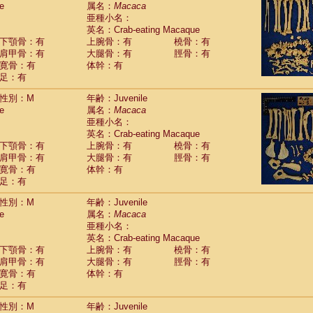
e
guinus midas
属名：
Macaca
(0)
亜種小名：
guinus mystax
(1)
英名：Crab-eating Macaque
uinus nigricollis
(12)
下顎骨：有
上腕骨：有
橈骨：有
guinus oedipus
(19)
肩甲骨：有
大腿骨：有
脛骨：有
uinus weddelli
(0)
寛骨：有
体幹：有
guinus
spp.
(0)
足：有
us trivirgatus
(3)
us albifrons
(1)
性別：M
年齢：Juvenile
us apella
e
(6)
属名：
Macaca
bus capucinus
亜種小名：
(0)
us nigrivittatus
英名：Crab-eating Macaque
(1)
bus
spp.
下顎骨：有
上腕骨：有
橈骨：有
(0)
miri boliviensis
肩甲骨：有
大腿骨：有
脛骨：有
(0)
miri sciureus
寛骨：有
体幹：有
(7)
足：有
uatta caraya
(0)
uatta fusca
(1)
性別：M
年齢：Juvenile
uatta seniculus
(1)
e
属名：
Macaca
uatta
spp.
(0)
亜種小名：
les belzebuth
(0)
英名：Crab-eating Macaque
les geoffroyi
(3)
下顎骨：有
上腕骨：有
橈骨：有
les paniscus
(3)
肩甲骨：有
大腿骨：有
脛骨：有
les
spp.
寛骨：有
(0)
体幹：有
othrix lagothricha
足：有
(5)
othrix lagothricha cana
(0)
性別：M
年齢：Juvenile
Cacajao calvus rubicundus
(1)