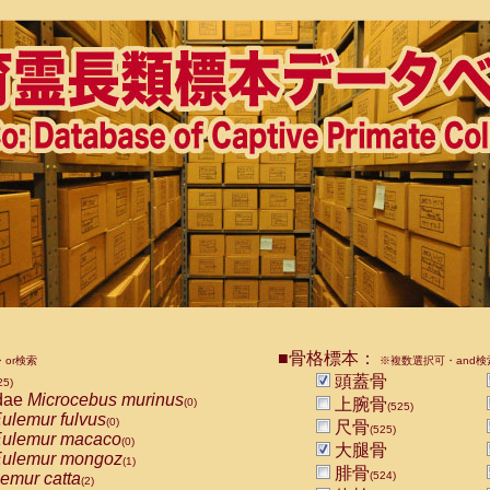
■骨格標本：
or検索
※複数選択可・and検
頭蓋骨
25)
dae
Microcebus murinus
上腕骨
(0)
(525)
ulemur fulvus
(0)
尺骨
(525)
ulemur macaco
(0)
大腿骨
ulemur mongoz
(1)
腓骨
emur catta
(524)
(2)