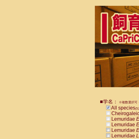
■学名：
※複数選択可・
All species
(5
Cheirogalei
Lemuridae
E
Lemuridae
E
Lemuridae
E
Lemuridae
L