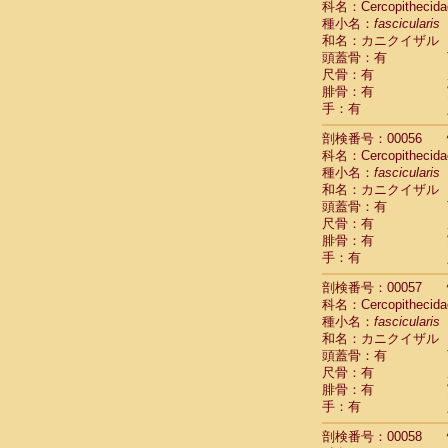
科名：Cercopithecida
Cercopithec
種小名：
fascicularis
Cercopithec
和名：カニクイザル
Cercopithec
頭蓋骨：有
Cercopithec
尺骨：有
Cercopithec
腓骨：有
Cercopithec
手：有
Cercopithec
剖検番号：00056
Cercopithec
科名：Cercopithecida
Cercopithec
種小名：
fascicularis
Cercopithec
和名：カニクイザル
Cercopithec
頭蓋骨：有
Cercopithec
尺骨：有
Cercopithec
腓骨：有
Cercopithec
手：有
Cercopithec
Cercopithec
剖検番号：00057
Cercopithec
科名：Cercopithecida
Cercopithec
種小名：
fascicularis
Cercopithec
和名：カニクイザル
Cercopithec
頭蓋骨：有
尺骨：有
Cercopithec
腓骨：有
Cercopithec
手：有
Cercopithec
Cercopithec
剖検番号：00058
Cercopithec