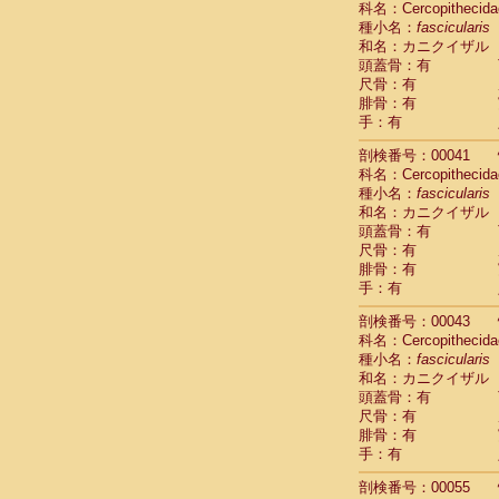
科名：Cercopithecida
Pitheciidae
種小名：
fascicularis
Pitheciidae
和名：カニクイザル
Pitheciidae
頭蓋骨：有
Pitheciidae
尺骨：有
Pitheciidae
腓骨：有
Pitheciidae
手：有
Pitheciidae
Pitheciidae
剖検番号：00041
Cercopithec
科名：Cercopithecida
Cercopithec
種小名：
fascicularis
和名：カニクイザル
Cercopithec
頭蓋骨：有
Cercopithec
尺骨：有
Cercopithec
腓骨：有
Cercopithec
手：有
Cercopithec
Cercopithec
剖検番号：00043
Cercopithec
科名：Cercopithecida
Cercopithec
種小名：
fascicularis
Cercopithec
和名：カニクイザル
Cercopithec
頭蓋骨：有
Cercopithec
尺骨：有
Cercopithec
腓骨：有
Cercopithec
手：有
Cercopithec
剖検番号：00055
Cercopithec