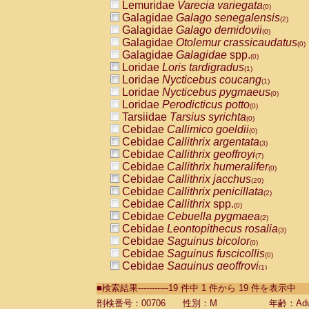
Lemuridae
Varecia variegata
(0)
Galagidae
Galago senegalensis
(2)
Galagidae
Galago demidovii
(0)
Galagidae
Otolemur crassicaudatus
(0)
Galagidae
Galagidae
spp.
(0)
Loridae
Loris tardigradus
(1)
Loridae
Nycticebus coucang
(1)
Loridae
Nycticebus pygmaeus
(0)
Loridae
Perodicticus potto
(0)
Tarsiidae
Tarsius syrichta
(0)
Cebidae
Callimico goeldii
(0)
Cebidae
Callithrix argentata
(3)
Cebidae
Callithrix geoffroyi
(7)
Cebidae
Callithrix humeralifer
(0)
Cebidae
Callithrix jacchus
(20)
Cebidae
Callithrix penicillata
(2)
Cebidae
Callithrix
spp.
(0)
Cebidae
Cebuella pygmaea
(2)
Cebidae
Leontopithecus rosalia
(3)
Cebidae
Saguinus bicolor
(0)
Cebidae
Saguinus fuscicollis
(0)
Cebidae
Saguinus geoffroyi
(1)
Cebidae
Saguinus imperator
(0)
■検索結果-----------19 件中 1 件から 19 件を表示中
Cebidae
Saguinus labiatus
(0)
Cebidae
Saguinus leucopus
剖検番号：00706
性別：M
年齢：Adu
(4)