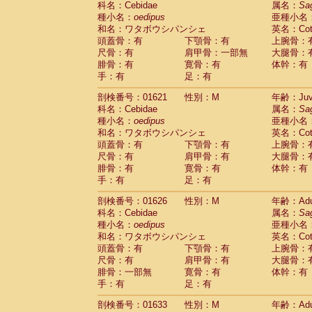
科名：Cebidae
属名：
Sa
Pitheciidae
Callicebus cupreus
(0)
種小名：
oedipus
亜種小名
Pitheciidae
Callicebus donacophilus
(0
和名：ワタボウシパンシェ
英名：Cotto
Pitheciidae
Callicebus moloch
(0)
頭蓋骨：有
下顎骨：有
上腕骨：
Pitheciidae
Callicebus torquatus
(0)
尺骨：有
肩甲骨：一部無
大腿骨：
Pitheciidae
Callicebus
spp.
(0)
腓骨：有
寛骨：有
体幹：有
Pitheciidae
Chiropotes satanas
(1)
手：有
足：有
Pitheciidae
Pithecia monachus
(3)
Pitheciidae
Pithecia pithecia
剖検番号：01621
性別：M
年齢：Juve
(0)
Cercopithecidae
Cercocebus agilis
科名：Cebidae
属名：
Sa
(0)
Cercopithecidae
Cercocebus galeritus
種小名：
oedipus
亜種小名
和名：ワタボウシパンシェ
Cercopithecidae
Cercocebus torquatu
英名：Cotto
頭蓋骨：有
下顎骨：有
上腕骨：
Cercopithecidae
Cercocebus torquatus
尺骨：有
肩甲骨：有
大腿骨：
Cercopithecidae
Cercocebus torquatu
腓骨：有
寛骨：有
体幹：有
Cercopithecidae
Cercocebus
hybrid
(0)
手：有
足：有
Cercopithecidae
Cercocebus
spp.
(0)
Cercopithecidae
Lophocebus albigen
剖検番号：01626
性別：M
年齢：Adu
Cercopithecidae
Papio anubis
(0)
科名：Cebidae
属名：
Sa
Cercopithecidae
Papio cynocephalus
(
種小名：
oedipus
亜種小名
Cercopithecidae
Papio hamadryas
和名：ワタボウシパンシェ
英名：Cotto
(0)
Cercopithecidae
Papio papio
頭蓋骨：有
下顎骨：有
上腕骨：
(0)
Cercopithecidae
Papio
spp.
尺骨：有
肩甲骨：有
大腿骨：
(0)
Cercopithecidae
Mandrillus leucopha
腓骨：一部無
寛骨：有
体幹：有
Cercopithecidae
Mandrillus sphinx
手：有
足：有
(0)
Cercopithecidae
Theropithecus gelad
剖検番号：01633
性別：M
年齢：Adu
Cercopithecidae
Macaca arctoides
(1)