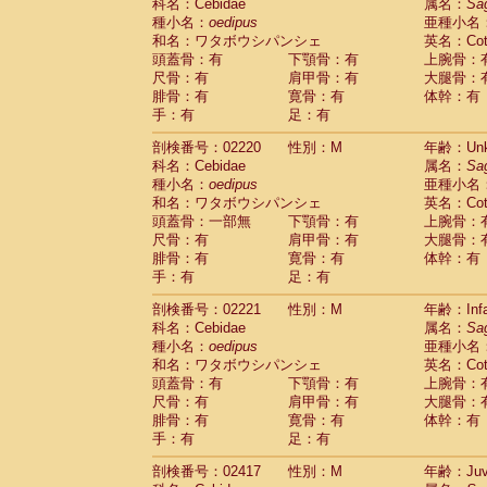
Scandentia
Tupaia glis
科名：Cebidae
属名：
Sa
(0)
Scandentia
Tupaia gracilis
種小名：
oedipus
亜種小名
(0)
Scandentia
Tupaia minor
和名：ワタボウシパンシェ
英名：Cotto
(0)
頭蓋骨：有
下顎骨：有
上腕骨：
尺骨：有
肩甲骨：有
大腿骨：
腓骨：有
寛骨：有
体幹：有
手：有
足：有
剖検番号：02220
性別：M
年齢：Unk
科名：Cebidae
属名：
Sa
種小名：
oedipus
亜種小名
和名：ワタボウシパンシェ
英名：Cotto
頭蓋骨：一部無
下顎骨：有
上腕骨：
尺骨：有
肩甲骨：有
大腿骨：
腓骨：有
寛骨：有
体幹：有
手：有
足：有
剖検番号：02221
性別：M
年齢：Infa
科名：Cebidae
属名：
Sa
種小名：
oedipus
亜種小名
和名：ワタボウシパンシェ
英名：Cotto
頭蓋骨：有
下顎骨：有
上腕骨：
尺骨：有
肩甲骨：有
大腿骨：
腓骨：有
寛骨：有
体幹：有
手：有
足：有
剖検番号：02417
性別：M
年齢：Juve