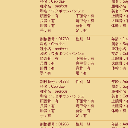
科名：Cebidae
属名：
Sa
Cercopithecidae
Trachypithecus franc
種小名：
oedipus
亜種小名
Cercopithecidae
Trachypithecus obsc
和名：ワタボウシパンシェ
英名：Cotto
Cercopithecidae
Trachypithecus pilea
頭蓋骨：有
下顎骨：有
上腕骨：
Cercopithecidae
Colobinae
spp.
尺骨：有
肩甲骨：有
大腿骨：
(0)
Cercopithecidae
Presbytesinae
spp.
腓骨：有
寛骨：有
体幹：有
(0)
手：有
Cercopithecidae
足：有
Cercopithecidae
spp
Hylobatidae
Hoolock hoolock
(0)
剖検番号：01760
性別：M
年齢：Juve
Hylobatidae
Hylobates agilis
(1)
科名：Cebidae
属名：
Sa
Hylobatidae
Hylobates klossii
(0)
種小名：
oedipus
亜種小名
Hylobatidae
Hylobates lar
(10)
和名：ワタボウシパンシェ
英名：Cotto
Hylobatidae
Hylobates moloch
(0)
頭蓋骨：有
下顎骨：有
上腕骨：
Hylobatidae
Hylobates muelleri
(0)
尺骨：有
肩甲骨：有
大腿骨：
Hylobatidae
Hylobates pileatus
(2)
腓骨：有
寛骨：有
体幹：有
Hylobatidae
Hylobates
spp.
手：有
足：有
(0)
Hylobatidae
Hylobates
hybrid
(0)
剖検番号：01773
性別：M
年齢：Adu
Hylobatidae
Nomascus concolor
(0)
科名：Cebidae
属名：
Sa
Hylobatidae
Symphalangus syndactyl
種小名：
oedipus
亜種小名
Hominidae
Pongo pygmaeus
(0)
和名：ワタボウシパンシェ
英名：Cotto
Hominidae
Pan troglodytes
(1)
頭蓋骨：有
下顎骨：有
上腕骨：
Hominidae
Gorilla gorilla beringei
(0)
尺骨：有
肩甲骨：有
大腿骨：
Hominidae
Gorilla gorilla gorilla
(0)
腓骨：有
寛骨：有
体幹：有
Primates misc.
(0)
手：有
足：有
Scandentia
Dendrogale melanura
(0)
Scandentia
Ptilocercus lowii
剖検番号：01933
性別：M
年齢：Adu
(0)