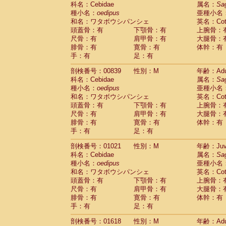
科名：Cebidae
Cebidae
Saguinus midas
属名：
Sa
(0)
種小名：
oedipus
亜種小名
Cebidae
Saguinus mystax
(1)
和名：ワタボウシパンシェ
英名：Cotto
Cebidae
Saguinus nigricollis
(12)
頭蓋骨：有
下顎骨：有
上腕骨：
Cebidae
Saguinus oedipus
(19)
尺骨：有
肩甲骨：有
大腿骨：
Cebidae
Saguinus weddelli
(0)
腓骨：有
寛骨：有
体幹：有
Cebidae
Saguinus
spp.
(0)
手：有
足：有
Cebidae
Aotus trivirgatus
(3)
Cebidae
Cebus albifrons
(1)
剖検番号：00839
性別：M
年齢：Adu
Cebidae
Cebus apella
科名：Cebidae
(6)
属名：
Sa
Cebidae
Cebus capucinus
種小名：
oedipus
亜種小名
(0)
Cebidae
Cebus nigrivittatus
和名：ワタボウシパンシェ
英名：Cotto
(1)
Cebidae
Cebus
spp.
頭蓋骨：有
下顎骨：有
上腕骨：
(0)
Cebidae
Saimiri boliviensis
尺骨：有
肩甲骨：有
大腿骨：
(0)
腓骨：有
Cebidae
Saimiri sciureus
寛骨：有
体幹：有
(7)
手：有
足：有
Atelidae
Alouatta caraya
(0)
Atelidae
Alouatta fusca
(1)
剖検番号：01021
性別：M
年齢：Juve
Atelidae
Alouatta seniculus
(1)
科名：Cebidae
属名：
Sa
Atelidae
Alouatta
spp.
(0)
種小名：
oedipus
亜種小名
Atelidae
Ateles belzebuth
(0)
和名：ワタボウシパンシェ
英名：Cotto
Atelidae
Ateles geoffroyi
(3)
頭蓋骨：有
下顎骨：有
上腕骨：
Atelidae
Ateles paniscus
(3)
尺骨：有
肩甲骨：有
大腿骨：
Atelidae
Ateles
spp.
腓骨：有
寛骨：有
(0)
体幹：有
Atelidae
Lagothrix lagothricha
手：有
足：有
(5)
Atelidae
Lagothrix lagothricha cana
(0)
剖検番号：01618
性別：M
年齢：Adu
Pitheciidae
Cacajao calvus rubicundu