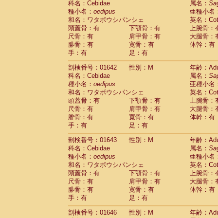
科名：Cebidae
属名：
Sa
Cercopithecidae
Macaca assamensis
(
種小名：
oedipus
亜種小名
Cercopithecidae
Macaca brunnescen
和名：ワタボウシパンシェ
英名：Cotto
Cercopithecidae
Macaca cyclopis
(6)
頭蓋骨：有
下顎骨：有
上腕骨：
Cercopithecidae
Macaca fascicularis
(1
尺骨：有
肩甲骨：有
大腿骨：
Cercopithecidae
Macaca fuscaca fusc
腓骨：有
寛骨：有
体幹：有
Cercopithecidae
Macaca fuscata yaku
手：有
足：有
Cercopithecidae
Macaca fuscata
hybr
剖検番号：01642
Cercopithecidae
性別：M
Macaca maura
年齢：Adu
(1)
科名：Cebidae
属名：
Sa
Cercopithecidae
Macaca mulatta
(45)
種小名：
oedipus
亜種小名
Cercopithecidae
Macaca nemestrina
(3
和名：ワタボウシパンシェ
英名：Cotto
Cercopithecidae
Macaca nigra
(1)
頭蓋骨：有
下顎骨：有
上腕骨：
Cercopithecidae
Macaca radiata
(7)
尺骨：有
肩甲骨：有
大腿骨：
Cercopithecidae
Macaca silenus
(0)
腓骨：有
寛骨：有
体幹：有
Cercopithecidae
Macaca sinica
(0)
手：有
足：有
Cercopithecidae
Macaca sylvanus
(2)
Cercopithecidae
Macaca thibetana
剖検番号：01643
性別：M
年齢：Adu
(0)
Cercopithecidae
Macaca tonkeana
科名：Cebidae
属名：
Sa
(0)
Cercopithecidae
Macaca
hybrid
種小名：
oedipus
亜種小名
(1)
Cercopithecidae
Macaca
spp.
和名：ワタボウシパンシェ
英名：Cotto
(0)
Cercopithecidae
Allenopithecus nigrov
頭蓋骨：有
下顎骨：有
上腕骨：
尺骨：有
Cercopithecidae
肩甲骨：有
Cercopithecus ascan
大腿骨：
腓骨：有
寛骨：有
体幹：有
Cercopithecidae
Cercopithecus ascan
手：有
足：有
Cercopithecidae
Cercopithecus ceph
Cercopithecidae
Cercopithecus diana
剖検番号：01646
性別：M
年齢：Adu
Cercopithecidae
Cercopithecus hamly