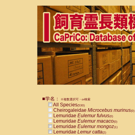
■学名：
※複数選択可・or検索
All Species
(530)
Cheirogaleidae
Microcebus murinus
(0)
Lemuridae
Eulemur fulvus
(0)
Lemuridae
Eulemur macaco
(0)
Lemuridae
Eulemur mongoz
(1)
Lemuridae
Lemur catta
(2)