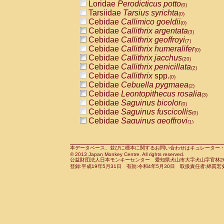
Loridae
Perodicticus potto
(0)
Tarsiidae
Tarsius syrichta
(0)
Cebidae
Callimico goeldii
(0)
Cebidae
Callithrix argentata
(3)
Cebidae
Callithrix geoffroyi
(7)
Cebidae
Callithrix humeralifer
(0)
Cebidae
Callithrix jacchus
(20)
Cebidae
Callithrix penicillata
(2)
Cebidae
Callithrix
spp.
(0)
Cebidae
Cebuella pygmaea
(2)
Cebidae
Leontopithecus rosalia
(3)
Cebidae
Saguinus bicolor
(0)
Cebidae
Saguinus fuscicollis
(0)
Cebidae
Saguinus geoffroyi
(1)
Cebidae
Saguinus imperator
(0)
Cebidae
Saguinus labiatus
(0)
Cebidae
Saguinus leucopus
本データベース、並びに標本に関するお問い合わせはキュレーター・新宅勇太までお願い
(4)
© 2013 Japan Monkey Centre. All rights reserved.
Cebidae
Saguinus midas
(0)
公益財団法人日本モンキーセンター 愛知県犬山市大字犬山字官林26番
Cebidae
Saguinus mystax
登録:平成19年5月31日 有効:令和4年5月30日 取扱責任者:綿貫宏
(1)
Cebidae
Saguinus nigricollis
(12)
Cebidae
Saguinus oedipus
(19)
Cebidae
Saguinus weddelli
(0)
Cebidae
Saguinus
spp.
(0)
Cebidae
Aotus trivirgatus
(3)
Cebidae
Cebus albifrons
(1)