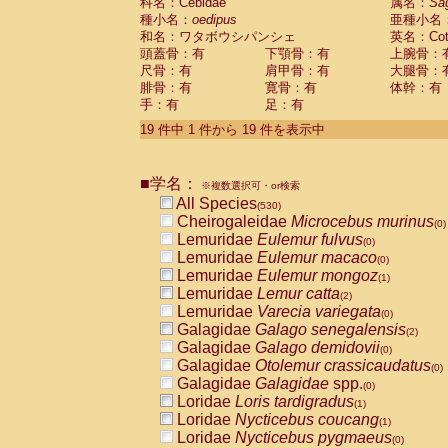
科名：Cebidae
属名：
Sa
種小名：
oedipus
亜種小名
和名：ワタボウシパンシェ
英名：Cotto
頭蓋骨：有
下顎骨：有
上腕骨：
尺骨：有
肩甲骨：有
大腿骨：
腓骨：有
寛骨：有
体幹：有
手：有
足：有
19 件中 1 件から 19 件を表示中
■学名：
※複数選択可・or検索
All Species
(530)
Cheirogaleidae
Microcebus murinus
(0)
Lemuridae
Eulemur fulvus
(0)
Lemuridae
Eulemur macaco
(0)
Lemuridae
Eulemur mongoz
(1)
Lemuridae
Lemur catta
(2)
Lemuridae
Varecia variegata
(0)
Galagidae
Galago senegalensis
(2)
Galagidae
Galago demidovii
(0)
Galagidae
Otolemur crassicaudatus
(0)
Galagidae
Galagidae
spp.
(0)
Loridae
Loris tardigradus
(1)
Loridae
Nycticebus coucang
(1)
Loridae
Nycticebus pygmaeus
(0)