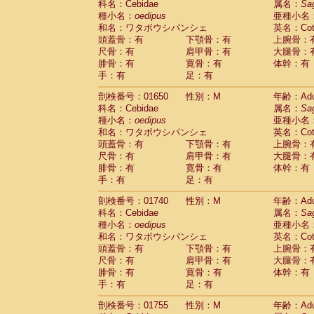
科名：Cebidae
属名：
Sa
Cercopithecidae
Cercopithecus lhoest
種小名：
oedipus
亜種小名
Cercopithecidae
Cercopithecus mitis
(0
和名：ワタボウシパンシェ
英名：Cotto
Cercopithecidae
Cercopithecus mitis 
頭蓋骨：有
下顎骨：有
上腕骨：
Cercopithecidae
Cercopithecus mitis 
尺骨：有
肩甲骨：有
大腿骨：
Cercopithecidae
Cercopithecus mona
腓骨：有
寛骨：有
体幹：有
Cercopithecidae
Cercopithecus negle
手：有
足：有
Cercopithecidae
Cercopithecus nigrovi
剖検番号：01650
性別：M
年齢：Adu
Cercopithecidae
Cercopithecus petauri
科名：Cebidae
属名：
Sa
Cercopithecidae
Cercopithecus
spp.
(0)
種小名：
oedipus
亜種小名
Cercopithecidae
Chlorocebus aethiop
和名：ワタボウシパンシェ
英名：Cotto
Cercopithecidae
Chlorocebus pygeryt
頭蓋骨：有
下顎骨：有
上腕骨：
Cercopithecidae
Erythrocebus patas
(1
尺骨：有
肩甲骨：有
大腿骨：
Cercopithecidae
Miopithecus talapoin
腓骨：有
寛骨：有
体幹：有
Cercopithecidae
Cercopithecinae
spp
手：有
足：有
Cercopithecidae
Colobus angolensis
(0
Cercopithecidae
Colobus guereza
剖検番号：01740
性別：M
年齢：Adu
(0)
Cercopithecidae
Colobus polykomos
科名：Cebidae
属名：
Sa
(0
種小名：
Cercopithecidae
oedipus
Piliocolobus badius
亜種小名
(0
和名：ワタボウシパンシェ
英名：Cotto
Cercopithecidae
Kasi senex vetulus
(0)
頭蓋骨：有
下顎骨：有
上腕骨：
Cercopithecidae
Kasi senex
(0)
尺骨：有
肩甲骨：有
大腿骨：
Cercopithecidae
Nasalis larvatus
(0)
腓骨：有
寛骨：有
体幹：有
Cercopithecidae
Presbytes melaloph
手：有
足：有
Cercopithecidae
Pygathrix nemaeus
(0)
Cercopithecidae
Semnopithecus entel
剖検番号：01755
性別：M
年齢：Adu
Cercopithecidae
Trachypithecus crista