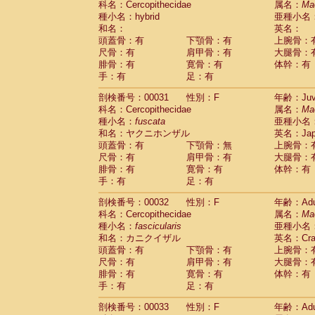
科名：Cercopithecidae
属名：
Ma
Cercopithecidae
Macaca assamensis
(
種小名：hybrid
亜種小名
Cercopithecidae
Macaca brunnescen
和名：
英名：
Cercopithecidae
Macaca cyclopis
(23)
頭蓋骨：有
下顎骨：有
上腕骨：
Cercopithecidae
Macaca fascicularis
(4
尺骨：有
肩甲骨：有
大腿骨：
Cercopithecidae
Macaca fuscaca fusc
腓骨：有
寛骨：有
体幹：有
Cercopithecidae
Macaca fuscata yaku
手：有
足：有
Cercopithecidae
Macaca fuscata
hybr
剖検番号：00031
Cercopithecidae
性別：F
Macaca maura
年齢：Juve
(4)
科名：Cercopithecidae
属名：
Ma
Cercopithecidae
Macaca mulatta
(102)
種小名：
fuscata
亜種小名
Cercopithecidae
Macaca nemestrina
(6
和名：ヤクニホンザル
英名：Japa
Cercopithecidae
Macaca nigra
(1)
頭蓋骨：有
下顎骨：無
上腕骨：
Cercopithecidae
Macaca radiata
(36)
尺骨：有
肩甲骨：有
大腿骨：
Cercopithecidae
Macaca silenus
(0)
腓骨：有
寛骨：有
体幹：有
Cercopithecidae
Macaca sinica
(1)
手：有
足：有
Cercopithecidae
Macaca sylvanus
(2)
Cercopithecidae
Macaca thibetana
剖検番号：00032
性別：F
年齢：Adu
(0)
Cercopithecidae
Macaca tonkeana
科名：Cercopithecidae
属名：
Ma
(0)
Cercopithecidae
Macaca
hybrid
種小名：
fascicularis
亜種小名
(2)
Cercopithecidae
Macaca
spp.
和名：カニクイザル
英名：Crab
(0)
Cercopithecidae
Allenopithecus nigrov
頭蓋骨：有
下顎骨：有
上腕骨：
尺骨：有
Cercopithecidae
肩甲骨：有
Cercopithecus ascan
大腿骨：
腓骨：有
寛骨：有
体幹：有
Cercopithecidae
Cercopithecus ascan
手：有
足：有
Cercopithecidae
Cercopithecus ceph
Cercopithecidae
Cercopithecus diana
剖検番号：00033
性別：F
年齢：Adu
Cercopithecidae
Cercopithecus hamly