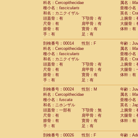
科名：Cercopithecidae
Cebidae
Saguinus midas
属名：
Ma
(0)
種小名：
fascicularis
亜種小名
Cebidae
Saguinus mystax
(3)
和名：カニクイザル
英名：Crab
Cebidae
Saguinus nigricollis
(34)
頭蓋骨：有
下顎骨：有
上腕骨：
Cebidae
Saguinus oedipus
(31)
尺骨：有
肩甲骨：有
大腿骨：
Cebidae
Saguinus weddelli
(0)
腓骨：有
寛骨：有
体幹：有
Cebidae
Saguinus
spp.
(0)
手：有
足：有
Cebidae
Aotus trivirgatus
(5)
Cebidae
Cebus albifrons
(3)
剖検番号：00014
性別：F
年齢：Juve
Cebidae
Cebus apella
科名：Cercopithecidae
(8)
属名：
Ma
Cebidae
Cebus capucinus
種小名：
fascicularis
亜種小名
(1)
Cebidae
Cebus nigrivittatus
和名：カニクイザル
英名：Crab
(1)
Cebidae
Cebus
spp.
頭蓋骨：有
下顎骨：有
上腕骨：
(0)
Cebidae
Saimiri boliviensis
尺骨：有
肩甲骨：有
大腿骨：
(0)
腓骨：有
Cebidae
Saimiri sciureus
寛骨：有
体幹：有
(21)
手：有
足：有
Atelidae
Alouatta caraya
(0)
Atelidae
Alouatta fusca
(1)
剖検番号：00024
性別：M
年齢：Juve
Atelidae
Alouatta seniculus
(1)
科名：Cercopithecidae
属名：
Ma
Atelidae
Alouatta
spp.
(1)
種小名：
fuscata
亜種小名
Atelidae
Ateles belzebuth
(0)
和名：ニホンザル
英名：Japa
Atelidae
Ateles geoffroyi
(5)
頭蓋骨：一部有
下顎骨：無
上腕骨：
Atelidae
Ateles paniscus
(10)
尺骨：有
肩甲骨：有
大腿骨：
Atelidae
Ateles
spp.
腓骨：有
寛骨：有
(0)
体幹：有
Atelidae
Lagothrix lagothricha
手：有
足：有
(8)
Atelidae
Lagothrix lagothricha cana
(0)
剖検番号：00026
性別：F
年齢：Adu
Pitheciidae
Cacajao calvus rubicundu