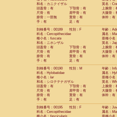
和名：カニクイザル
英名：Crab
頭蓋骨：有
下顎骨：有
上腕骨：
尺骨：有
肩甲骨：有
大腿骨：
腓骨：一部無
寛骨：有
体幹：有
手：有
足：有
剖検番号：00189
性別：F
年齢：Adu
科名：Cercopithecidae
属名：
Ma
種小名：
fuscata
亜種小名
和名：ニホンザル
英名：Japa
頭蓋骨：有
下顎骨：有
上腕骨：
尺骨：有
肩甲骨：有
大腿骨：
腓骨：有
寛骨：有
体幹：有
手：有
足：有
剖検番号：00190
性別：M
年齢：Infa
科名：Hylobatidae
属名：
Hy
種小名：
lar
亜種小名
和名：シロテテナガザル
英名：Whit
頭蓋骨：有
下顎骨：有
上腕骨：
尺骨：有
肩甲骨：有
大腿骨：
腓骨：有
寛骨：有
体幹：有
手：有
足：有
剖検番号：00195
性別：F
年齢：Juve
科名：Cercopithecidae
属名：
Ma
種小名：
fascicularis
亜種小名