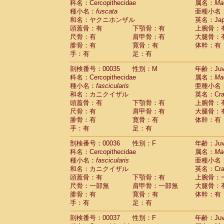
科名：Cercopithecidae
属名：
Ma
Cercopithecidae
Cercopithecus lhoest
種小名：
fuscata
亜種小名
Cercopithecidae
Cercopithecus mitis
(1
和名：ヤクニホンザル
英名：Japa
Cercopithecidae
Cercopithecus mitis 
頭蓋骨：有
下顎骨：有
上腕骨：
Cercopithecidae
Cercopithecus mitis 
尺骨：有
肩甲骨：有
大腿骨：
Cercopithecidae
Cercopithecus mona
腓骨：有
寛骨：有
体幹：有
Cercopithecidae
Cercopithecus negle
手：有
足：有
Cercopithecidae
Cercopithecus nigrovi
剖検番号：00035
性別：M
年齢：Juve
Cercopithecidae
Cercopithecus petauri
科名：Cercopithecidae
属名：
Ma
Cercopithecidae
Cercopithecus
spp.
(0)
種小名：
fascicularis
亜種小名
Cercopithecidae
Chlorocebus aethiop
和名：カニクイザル
英名：Crab
Cercopithecidae
Chlorocebus pygeryt
頭蓋骨：有
下顎骨：有
上腕骨：
Cercopithecidae
Erythrocebus patas
(4
尺骨：有
肩甲骨：有
大腿骨：
Cercopithecidae
Miopithecus talapoin
腓骨：有
寛骨：有
体幹：有
Cercopithecidae
Cercopithecinae
spp
手：有
足：有
Cercopithecidae
Colobus angolensis
(0
Cercopithecidae
Colobus guereza
剖検番号：00036
性別：F
年齢：Juve
(0)
Cercopithecidae
Colobus polykomos
科名：Cercopithecidae
属名：
Ma
(0
種小名：
Cercopithecidae
fascicularis
Piliocolobus badius
亜種小名
(0
和名：カニクイザル
英名：Crab
Cercopithecidae
Kasi senex vetulus
(1)
頭蓋骨：有
下顎骨：有
上腕骨：
Cercopithecidae
Kasi senex
(1)
尺骨：一部無
肩甲骨：一部無
大腿骨：
Cercopithecidae
Nasalis larvatus
(0)
腓骨：有
寛骨：有
体幹：有
Cercopithecidae
Presbytes melaloph
手：有
足：有
Cercopithecidae
Pygathrix nemaeus
(0)
Cercopithecidae
Semnopithecus entel
剖検番号：00037
性別：F
年齢：Juve
Cercopithecidae
Trachypithecus crista