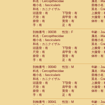
科名：Cercopithecidae
属名：
Ma
Cercopithecidae
Trachypithecus franc
種小名：
fascicularis
亜種小名
Cercopithecidae
Trachypithecus obsc
和名：カニクイザル
英名：Crab
Cercopithecidae
Trachypithecus pilea
頭蓋骨：有
下顎骨：有
上腕骨：
Cercopithecidae
Colobinae
spp.
尺骨：有
肩甲骨：有
大腿骨：
(0)
Cercopithecidae
Presbytesinae
spp.
腓骨：有
寛骨：有
体幹：有
(0)
手：有
Cercopithecidae
足：有
Cercopithecidae
spp
Hylobatidae
Hoolock hoolock
(1)
剖検番号：00038
性別：F
年齢：Juve
Hylobatidae
Hylobates agilis
(1)
科名：Cercopithecidae
属名：
Ma
Hylobatidae
Hylobates klossii
(0)
種小名：
fascicularis
亜種小名
Hylobatidae
Hylobates lar
(19)
和名：カニクイザル
英名：Crab
Hylobatidae
Hylobates moloch
(2)
頭蓋骨：有
下顎骨：有
上腕骨：
Hylobatidae
Hylobates muelleri
(0)
尺骨：有
肩甲骨：有
大腿骨：
Hylobatidae
Hylobates pileatus
(5)
腓骨：有
寛骨：有
体幹：有
Hylobatidae
Hylobates
spp.
手：有
足：有
(3)
Hylobatidae
Hylobates
hybrid
(1)
剖検番号：00040
性別：M
年齢：Juve
Hylobatidae
Nomascus concolor
(0)
科名：Cercopithecidae
属名：
Ma
Hylobatidae
Symphalangus syndactyl
種小名：
fascicularis
亜種小名
Hominidae
Pongo pygmaeus
(0)
和名：カニクイザル
英名：Crab
Hominidae
Pan troglodytes
(1)
頭蓋骨：有
下顎骨：有
上腕骨：
Hominidae
Gorilla gorilla beringei
(0)
尺骨：有
肩甲骨：有
大腿骨：
Hominidae
Gorilla gorilla gorilla
(0)
腓骨：有
寛骨：有
体幹：有
Primates misc.
(0)
手：有
足：有
Scandentia
Dendrogale melanura
(0)
Scandentia
Ptilocercus lowii
剖検番号：00041
性別：M
年齢：Juve
(0)