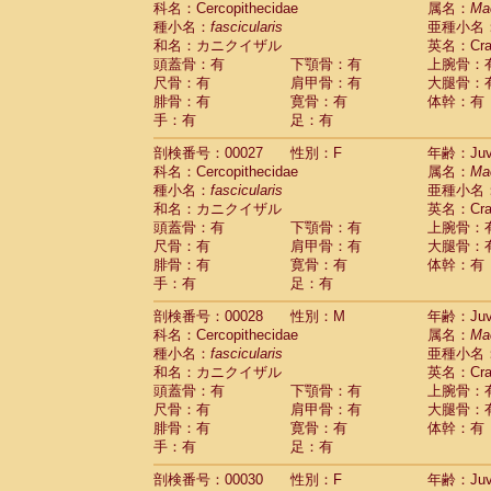
科名：Cercopithecidae
属名：
Ma
Pitheciidae
Callicebus cupreus
(2)
種小名：
fascicularis
亜種小名
Pitheciidae
Callicebus donacophilus
(0
和名：カニクイザル
英名：Crab
Pitheciidae
Callicebus moloch
(0)
頭蓋骨：有
下顎骨：有
上腕骨：
Pitheciidae
Callicebus torquatus
(0)
尺骨：有
肩甲骨：有
大腿骨：
Pitheciidae
Callicebus
spp.
(0)
腓骨：有
寛骨：有
体幹：有
Pitheciidae
Chiropotes satanas
(2)
手：有
足：有
Pitheciidae
Pithecia monachus
(3)
Pitheciidae
Pithecia pithecia
剖検番号：00027
性別：F
年齢：Juve
(0)
Cercopithecidae
Cercocebus agilis
科名：Cercopithecidae
属名：
Ma
(0)
Cercopithecidae
Cercocebus galeritus
種小名：
fascicularis
亜種小名
和名：カニクイザル
Cercopithecidae
Cercocebus torquatu
英名：Crab
頭蓋骨：有
下顎骨：有
上腕骨：
Cercopithecidae
Cercocebus torquatus
尺骨：有
肩甲骨：有
大腿骨：
Cercopithecidae
Cercocebus torquatu
腓骨：有
寛骨：有
体幹：有
Cercopithecidae
Cercocebus
hybrid
(2)
手：有
足：有
Cercopithecidae
Cercocebus
spp.
(0)
Cercopithecidae
Lophocebus albigen
剖検番号：00028
性別：M
年齢：Juve
Cercopithecidae
Papio anubis
(0)
科名：Cercopithecidae
属名：
Ma
Cercopithecidae
Papio cynocephalus
(
種小名：
fascicularis
亜種小名
Cercopithecidae
Papio hamadryas
和名：カニクイザル
英名：Crab
(1)
Cercopithecidae
Papio papio
頭蓋骨：有
下顎骨：有
上腕骨：
(0)
Cercopithecidae
Papio
spp.
尺骨：有
肩甲骨：有
大腿骨：
(0)
Cercopithecidae
Mandrillus leucopha
腓骨：有
寛骨：有
体幹：有
Cercopithecidae
Mandrillus sphinx
手：有
足：有
(0)
Cercopithecidae
Theropithecus gelad
剖検番号：00030
性別：F
年齢：Juve
Cercopithecidae
Macaca arctoides
(4)