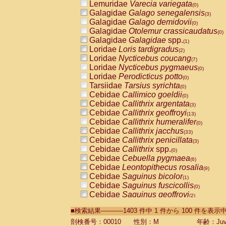
Lemuridae
Varecia variegata
(0)
Galagidae
Galago senegalensis
(3)
Galagidae
Galago demidovii
(0)
Galagidae
Otolemur crassicaudatus
(0)
Galagidae
Galagidae
spp.
(1)
Loridae
Loris tardigradus
(2)
Loridae
Nycticebus coucang
(7)
Loridae
Nycticebus pygmaeus
(0)
Loridae
Perodicticus potto
(0)
Tarsiidae
Tarsius syrichta
(0)
Cebidae
Callimico goeldii
(0)
Cebidae
Callithrix argentata
(3)
Cebidae
Callithrix geoffroyi
(13)
Cebidae
Callithrix humeralifer
(0)
Cebidae
Callithrix jacchus
(33)
Cebidae
Callithrix penicillata
(3)
Cebidae
Callithrix
spp.
(0)
Cebidae
Cebuella pygmaea
(6)
Cebidae
Leontopithecus rosalia
(9)
Cebidae
Saguinus bicolor
(1)
Cebidae
Saguinus fuscicollis
(0)
Cebidae
Saguinus geoffroyi
(2)
Cebidae
Saguinus imperator
(0)
■検索結果-----------1403 件中 1 件から 100 件を表示
Cebidae
Saguinus labiatus
(0)
Cebidae
Saguinus leucopus
剖検番号：00010
性別：M
年齢：Juve
(6)