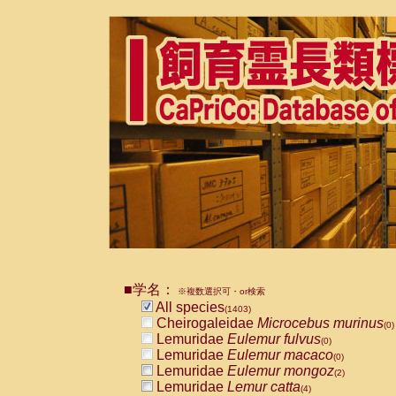
■学名：
※複数選択可・or検索
All species
(1403)
Cheirogaleidae
Microcebus murinus
(0)
Lemuridae
Eulemur fulvus
(0)
Lemuridae
Eulemur macaco
(0)
Lemuridae
Eulemur mongoz
(2)
Lemuridae
Lemur catta
(4)