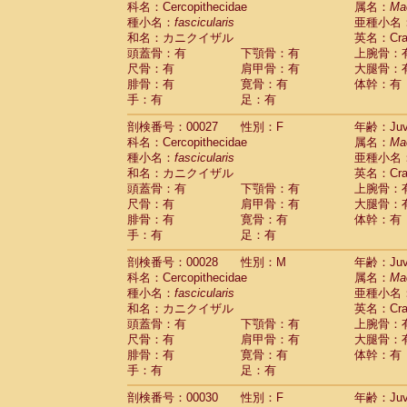
科名：Cercopithecidae
属名：
Ma
Pitheciidae
Callicebus cupreus
(2)
種小名：
fascicularis
亜種小名
Pitheciidae
Callicebus donacophilus
(0
和名：カニクイザル
英名：Crab
Pitheciidae
Callicebus moloch
(0)
頭蓋骨：有
下顎骨：有
上腕骨：
Pitheciidae
Callicebus torquatus
(0)
尺骨：有
肩甲骨：有
大腿骨：
Pitheciidae
Callicebus
spp.
(0)
腓骨：有
寛骨：有
体幹：有
Pitheciidae
Chiropotes satanas
(2)
手：有
足：有
Pitheciidae
Pithecia monachus
(3)
Pitheciidae
Pithecia pithecia
剖検番号：00027
性別：F
年齢：Juve
(0)
Cercopithecidae
Cercocebus agilis
科名：Cercopithecidae
属名：
Ma
(0)
Cercopithecidae
Cercocebus galeritus
種小名：
fascicularis
亜種小名
和名：カニクイザル
Cercopithecidae
Cercocebus torquatu
英名：Crab
頭蓋骨：有
下顎骨：有
上腕骨：
Cercopithecidae
Cercocebus torquatus
尺骨：有
肩甲骨：有
大腿骨：
Cercopithecidae
Cercocebus torquatu
腓骨：有
寛骨：有
体幹：有
Cercopithecidae
Cercocebus
hybrid
(2)
手：有
足：有
Cercopithecidae
Cercocebus
spp.
(0)
Cercopithecidae
Lophocebus albigen
剖検番号：00028
性別：M
年齢：Juve
Cercopithecidae
Papio anubis
(0)
科名：Cercopithecidae
属名：
Ma
Cercopithecidae
Papio cynocephalus
(
種小名：
fascicularis
亜種小名
Cercopithecidae
Papio hamadryas
和名：カニクイザル
英名：Crab
(1)
Cercopithecidae
Papio papio
頭蓋骨：有
下顎骨：有
上腕骨：
(0)
Cercopithecidae
Papio
spp.
尺骨：有
肩甲骨：有
大腿骨：
(0)
Cercopithecidae
Mandrillus leucopha
腓骨：有
寛骨：有
体幹：有
Cercopithecidae
Mandrillus sphinx
手：有
足：有
(0)
Cercopithecidae
Theropithecus gelad
剖検番号：00030
性別：F
年齢：Juve
Cercopithecidae
Macaca arctoides
(4)