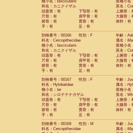
種小名：
fascicularis
亜種小名
和名：カニクイザル
英名：Crab
頭蓋骨：有
下顎骨：有
上腕骨：
尺骨：有
肩甲骨：有
大腿骨：
腓骨：有
寛骨：有
体幹：有
手：有
足：有
剖検番号：00166
性別：F
年齢：Adu
科名：Cercopithecidae
属名：
Ma
種小名：
fascicularis
亜種小名
和名：カニクイザル
英名：Crab
頭蓋骨：有
下顎骨：有
上腕骨：
尺骨：有
肩甲骨：有
大腿骨：
腓骨：有
寛骨：有
体幹：有
手：有
足：有
剖検番号：00167
性別：F
年齢：Juve
科名：Hylobatidae
属名：
Hy
種小名：
lar
亜種小名
和名：シロテテナガザル
英名：Whit
頭蓋骨：有
下顎骨：有
上腕骨：
尺骨：有
肩甲骨：有
大腿骨：
腓骨：有
寛骨：有
体幹：有
手：有
足：有
剖検番号：00169
性別：M
年齢：Juve
科名：Cercopithecidae
属名：
Ma