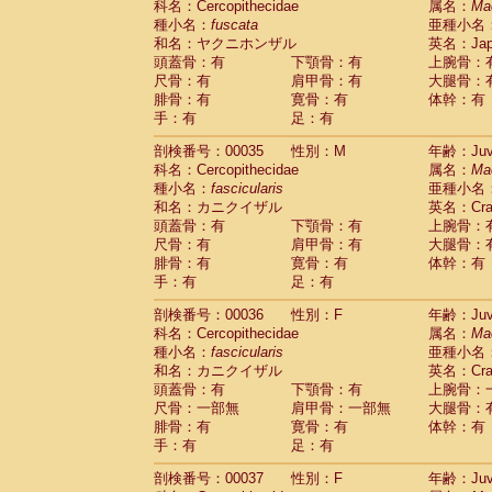
科名：Cercopithecidae
属名：
Ma
Cercopithecidae
Cercopithecus lhoest
種小名：
fuscata
亜種小名
Cercopithecidae
Cercopithecus mitis
(1
和名：ヤクニホンザル
英名：Japa
Cercopithecidae
Cercopithecus mitis 
頭蓋骨：有
下顎骨：有
上腕骨：
Cercopithecidae
Cercopithecus mitis 
尺骨：有
肩甲骨：有
大腿骨：
Cercopithecidae
Cercopithecus mona
腓骨：有
寛骨：有
体幹：有
Cercopithecidae
Cercopithecus negle
手：有
足：有
Cercopithecidae
Cercopithecus nigrovi
剖検番号：00035
性別：M
年齢：Juve
Cercopithecidae
Cercopithecus petauri
科名：Cercopithecidae
属名：
Ma
Cercopithecidae
Cercopithecus
spp.
(0)
種小名：
fascicularis
亜種小名
Cercopithecidae
Chlorocebus aethiop
和名：カニクイザル
英名：Crab
Cercopithecidae
Chlorocebus pygeryt
頭蓋骨：有
下顎骨：有
上腕骨：
Cercopithecidae
Erythrocebus patas
(4
尺骨：有
肩甲骨：有
大腿骨：
Cercopithecidae
Miopithecus talapoin
腓骨：有
寛骨：有
体幹：有
Cercopithecidae
Cercopithecinae
spp
手：有
足：有
Cercopithecidae
Colobus angolensis
(0
Cercopithecidae
Colobus guereza
剖検番号：00036
性別：F
年齢：Juve
(0)
Cercopithecidae
Colobus polykomos
科名：Cercopithecidae
属名：
Ma
(0
種小名：
Cercopithecidae
fascicularis
Piliocolobus badius
亜種小名
(0
和名：カニクイザル
英名：Crab
Cercopithecidae
Kasi senex vetulus
(1)
頭蓋骨：有
下顎骨：有
上腕骨：
Cercopithecidae
Kasi senex
(1)
尺骨：一部無
肩甲骨：一部無
大腿骨：
Cercopithecidae
Nasalis larvatus
(0)
腓骨：有
寛骨：有
体幹：有
Cercopithecidae
Presbytes melaloph
手：有
足：有
Cercopithecidae
Pygathrix nemaeus
(0)
Cercopithecidae
Semnopithecus entel
剖検番号：00037
性別：F
年齢：Juve
Cercopithecidae
Trachypithecus crista