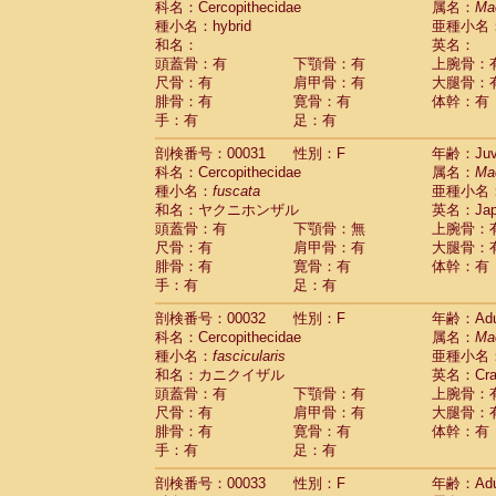
科名：Cercopithecidae
属名：
Ma
Cercopithecidae
Macaca assamensis
(
種小名：hybrid
亜種小名
Cercopithecidae
Macaca brunnescen
和名：
英名：
Cercopithecidae
Macaca cyclopis
(23)
頭蓋骨：有
下顎骨：有
上腕骨：
Cercopithecidae
Macaca fascicularis
(4
尺骨：有
肩甲骨：有
大腿骨：
Cercopithecidae
Macaca fuscaca fusc
腓骨：有
寛骨：有
体幹：有
Cercopithecidae
Macaca fuscata yaku
手：有
足：有
Cercopithecidae
Macaca fuscata
hybr
剖検番号：00031
Cercopithecidae
性別：F
Macaca maura
年齢：Juve
(4)
科名：Cercopithecidae
属名：
Ma
Cercopithecidae
Macaca mulatta
(102)
種小名：
fuscata
亜種小名
Cercopithecidae
Macaca nemestrina
(6
和名：ヤクニホンザル
英名：Japa
Cercopithecidae
Macaca nigra
(1)
頭蓋骨：有
下顎骨：無
上腕骨：
Cercopithecidae
Macaca radiata
(36)
尺骨：有
肩甲骨：有
大腿骨：
Cercopithecidae
Macaca silenus
(0)
腓骨：有
寛骨：有
体幹：有
Cercopithecidae
Macaca sinica
(1)
手：有
足：有
Cercopithecidae
Macaca sylvanus
(2)
Cercopithecidae
Macaca thibetana
剖検番号：00032
性別：F
年齢：Adu
(0)
Cercopithecidae
Macaca tonkeana
科名：Cercopithecidae
属名：
Ma
(0)
Cercopithecidae
Macaca
hybrid
種小名：
fascicularis
亜種小名
(2)
Cercopithecidae
Macaca
spp.
和名：カニクイザル
英名：Crab
(0)
Cercopithecidae
Allenopithecus nigrov
頭蓋骨：有
下顎骨：有
上腕骨：
尺骨：有
Cercopithecidae
肩甲骨：有
Cercopithecus ascan
大腿骨：
腓骨：有
寛骨：有
体幹：有
Cercopithecidae
Cercopithecus ascan
手：有
足：有
Cercopithecidae
Cercopithecus ceph
Cercopithecidae
Cercopithecus diana
剖検番号：00033
性別：F
年齢：Adu
Cercopithecidae
Cercopithecus hamly