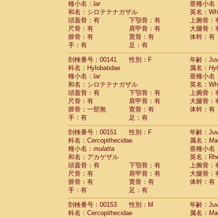
種小名：
lar
亜種小名
和名：シロテテナガザル
英名：Whit
頭蓋骨：有
下顎骨：有
上腕骨：
尺骨：有
肩甲骨：有
大腿骨：
腓骨：有
寛骨：有
体幹：有
手：有
足：有
剖検番号：00141
性別：F
年齢：Juve
科名：Hylobatidae
属名：
Hy
種小名：
lar
亜種小名
和名：シロテテナガザル
英名：Whit
頭蓋骨：有
下顎骨：有
上腕骨：
尺骨：有
肩甲骨：有
大腿骨：
腓骨：一部無
寛骨：有
体幹：有
手：有
足：有
剖検番号：00151
性別：F
年齢：Juve
科名：Cercopithecidae
属名：
Ma
種小名：
mulatta
亜種小名
和名：アカゲザル
英名：Rhes
頭蓋骨：有
下顎骨：有
上腕骨：
尺骨：有
肩甲骨：有
大腿骨：
腓骨：有
寛骨：有
体幹：有
手：有
足：有
剖検番号：00153
性別：M
年齢：Juve
科名：Cercopithecidae
属名：
Ma