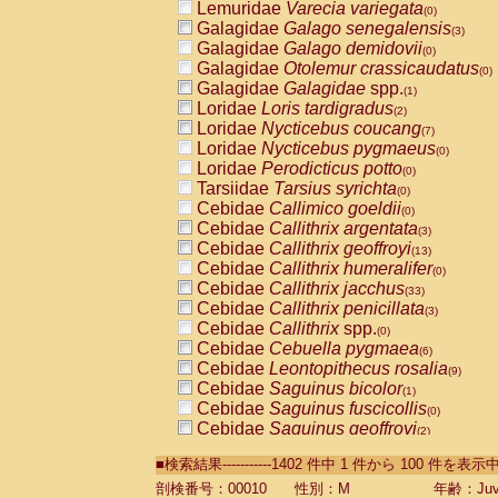
Lemuridae
Varecia variegata
(0)
Galagidae
Galago senegalensis
(3)
Galagidae
Galago demidovii
(0)
Galagidae
Otolemur crassicaudatus
(0)
Galagidae
Galagidae
spp.
(1)
Loridae
Loris tardigradus
(2)
Loridae
Nycticebus coucang
(7)
Loridae
Nycticebus pygmaeus
(0)
Loridae
Perodicticus potto
(0)
Tarsiidae
Tarsius syrichta
(0)
Cebidae
Callimico goeldii
(0)
Cebidae
Callithrix argentata
(3)
Cebidae
Callithrix geoffroyi
(13)
Cebidae
Callithrix humeralifer
(0)
Cebidae
Callithrix jacchus
(33)
Cebidae
Callithrix penicillata
(3)
Cebidae
Callithrix
spp.
(0)
Cebidae
Cebuella pygmaea
(6)
Cebidae
Leontopithecus rosalia
(9)
Cebidae
Saguinus bicolor
(1)
Cebidae
Saguinus fuscicollis
(0)
Cebidae
Saguinus geoffroyi
(2)
Cebidae
Saguinus imperator
(0)
■検索結果-----------1402 件中 1 件から 100 件を表示
Cebidae
Saguinus labiatus
(0)
Cebidae
Saguinus leucopus
剖検番号：00010
性別：M
年齢：Juve
(6)