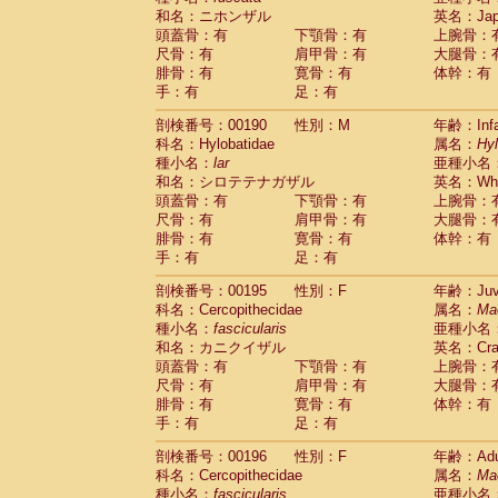
和名：ニホンザル
英名：Japa
頭蓋骨：有
下顎骨：有
上腕骨：
尺骨：有
肩甲骨：有
大腿骨：
腓骨：有
寛骨：有
体幹：有
手：有
足：有
剖検番号：00190
性別：M
年齢：Infa
科名：Hylobatidae
属名：
Hy
種小名：
lar
亜種小名
和名：シロテテナガザル
英名：Whit
頭蓋骨：有
下顎骨：有
上腕骨：
尺骨：有
肩甲骨：有
大腿骨：
腓骨：有
寛骨：有
体幹：有
手：有
足：有
剖検番号：00195
性別：F
年齢：Juve
科名：Cercopithecidae
属名：
Ma
種小名：
fascicularis
亜種小名
和名：カニクイザル
英名：Crab
頭蓋骨：有
下顎骨：有
上腕骨：
尺骨：有
肩甲骨：有
大腿骨：
腓骨：有
寛骨：有
体幹：有
手：有
足：有
剖検番号：00196
性別：F
年齢：Adu
科名：Cercopithecidae
属名：
Ma
種小名：
fascicularis
亜種小名