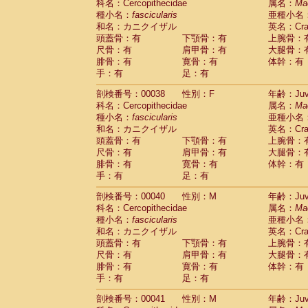
科名：Cercopithecidae
属名：
Ma
Cercopithecidae
Trachypithecus franc
種小名：
fascicularis
亜種小名
Cercopithecidae
Trachypithecus obsc
和名：カニクイザル
英名：Crab
Cercopithecidae
Trachypithecus pilea
頭蓋骨：有
下顎骨：有
上腕骨：
Cercopithecidae
Colobinae
spp.
尺骨：有
肩甲骨：有
大腿骨：
(0)
Cercopithecidae
Presbytesinae
spp.
腓骨：有
寛骨：有
体幹：有
(0)
手：有
Cercopithecidae
足：有
Cercopithecidae
spp
Hylobatidae
Hoolock hoolock
(1)
剖検番号：00038
性別：F
年齢：Juve
Hylobatidae
Hylobates agilis
(1)
科名：Cercopithecidae
属名：
Ma
Hylobatidae
Hylobates klossii
(0)
種小名：
fascicularis
亜種小名
Hylobatidae
Hylobates lar
(19)
和名：カニクイザル
英名：Crab
Hylobatidae
Hylobates moloch
(2)
頭蓋骨：有
下顎骨：有
上腕骨：
Hylobatidae
Hylobates muelleri
(0)
尺骨：有
肩甲骨：有
大腿骨：
Hylobatidae
Hylobates pileatus
(5)
腓骨：有
寛骨：有
体幹：有
Hylobatidae
Hylobates
spp.
手：有
足：有
(3)
Hylobatidae
Hylobates
hybrid
(1)
剖検番号：00040
性別：M
年齢：Juve
Hylobatidae
Nomascus concolor
(0)
科名：Cercopithecidae
属名：
Ma
Hylobatidae
Symphalangus syndactyl
種小名：
fascicularis
亜種小名
Hominidae
Pongo pygmaeus
(0)
和名：カニクイザル
英名：Crab
Hominidae
Pan troglodytes
(1)
頭蓋骨：有
下顎骨：有
上腕骨：
Hominidae
Gorilla gorilla beringei
(0)
尺骨：有
肩甲骨：有
大腿骨：
Hominidae
Gorilla gorilla gorilla
(0)
腓骨：有
寛骨：有
体幹：有
Primates misc.
(0)
手：有
足：有
Scandentia
Dendrogale melanura
(0)
Scandentia
Ptilocercus lowii
剖検番号：00041
性別：M
年齢：Juve
(0)