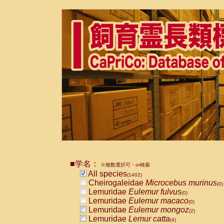
■学名：
※複数選択可・or検索
All species
(1402)
Cheirogaleidae
Microcebus murinus
(0)
Lemuridae
Eulemur fulvus
(0)
Lemuridae
Eulemur macaco
(0)
Lemuridae
Eulemur mongoz
(2)
Lemuridae
Lemur catta
(4)