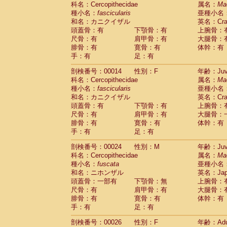
科名：Cercopithecidae
Cebidae
Saguinus midas
属名：
Ma
(0)
種小名：
fascicularis
亜種小名
Cebidae
Saguinus mystax
(3)
和名：カニクイザル
英名：Crab
Cebidae
Saguinus nigricollis
(34)
頭蓋骨：有
下顎骨：有
上腕骨：
Cebidae
Saguinus oedipus
(31)
尺骨：有
肩甲骨：有
大腿骨：
Cebidae
Saguinus weddelli
(0)
腓骨：有
寛骨：有
体幹：有
Cebidae
Saguinus
spp.
(0)
手：有
足：有
Cebidae
Aotus trivirgatus
(5)
Cebidae
Cebus albifrons
(3)
剖検番号：00014
性別：F
年齢：Juve
Cebidae
Cebus apella
科名：Cercopithecidae
(8)
属名：
Ma
Cebidae
Cebus capucinus
種小名：
fascicularis
亜種小名
(1)
Cebidae
Cebus nigrivittatus
和名：カニクイザル
英名：Crab
(1)
Cebidae
Cebus
spp.
頭蓋骨：有
下顎骨：有
上腕骨：
(0)
Cebidae
Saimiri boliviensis
尺骨：有
肩甲骨：有
大腿骨：
(0)
腓骨：有
Cebidae
Saimiri sciureus
寛骨：有
体幹：有
(21)
手：有
足：有
Atelidae
Alouatta caraya
(0)
Atelidae
Alouatta fusca
(1)
剖検番号：00024
性別：M
年齢：Juve
Atelidae
Alouatta seniculus
(1)
科名：Cercopithecidae
属名：
Ma
Atelidae
Alouatta
spp.
(1)
種小名：
fuscata
亜種小名
Atelidae
Ateles belzebuth
(0)
和名：ニホンザル
英名：Japa
Atelidae
Ateles geoffroyi
(5)
頭蓋骨：一部有
下顎骨：無
上腕骨：
Atelidae
Ateles paniscus
(10)
尺骨：有
肩甲骨：有
大腿骨：
Atelidae
Ateles
spp.
腓骨：有
寛骨：有
(0)
体幹：有
Atelidae
Lagothrix lagothricha
手：有
足：有
(8)
Atelidae
Lagothrix lagothricha cana
(0)
剖検番号：00026
性別：F
年齢：Adu
Pitheciidae
Cacajao calvus rubicundu