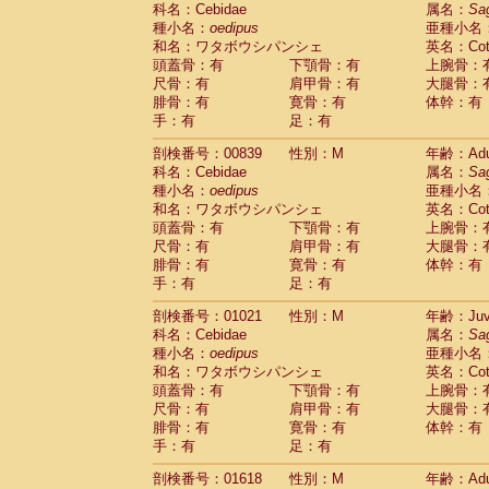
科名：Cebidae
Cebidae
Saguinus midas
属名：
Sa
(0)
種小名：
oedipus
亜種小名
Cebidae
Saguinus mystax
(1)
和名：ワタボウシパンシェ
英名：Cotto
Cebidae
Saguinus nigricollis
(12)
頭蓋骨：有
下顎骨：有
上腕骨：
Cebidae
Saguinus oedipus
(19)
尺骨：有
肩甲骨：有
大腿骨：
Cebidae
Saguinus weddelli
(0)
腓骨：有
寛骨：有
体幹：有
Cebidae
Saguinus
spp.
(0)
手：有
足：有
Cebidae
Aotus trivirgatus
(3)
Cebidae
Cebus albifrons
(1)
剖検番号：00839
性別：M
年齢：Adu
Cebidae
Cebus apella
科名：Cebidae
(6)
属名：
Sa
Cebidae
Cebus capucinus
種小名：
oedipus
亜種小名
(0)
Cebidae
Cebus nigrivittatus
和名：ワタボウシパンシェ
英名：Cotto
(1)
Cebidae
Cebus
spp.
頭蓋骨：有
下顎骨：有
上腕骨：
(0)
Cebidae
Saimiri boliviensis
尺骨：有
肩甲骨：有
大腿骨：
(0)
腓骨：有
Cebidae
Saimiri sciureus
寛骨：有
体幹：有
(7)
手：有
足：有
Atelidae
Alouatta caraya
(0)
Atelidae
Alouatta fusca
(1)
剖検番号：01021
性別：M
年齢：Juve
Atelidae
Alouatta seniculus
(1)
科名：Cebidae
属名：
Sa
Atelidae
Alouatta
spp.
(0)
種小名：
oedipus
亜種小名
Atelidae
Ateles belzebuth
(0)
和名：ワタボウシパンシェ
英名：Cotto
Atelidae
Ateles geoffroyi
(3)
頭蓋骨：有
下顎骨：有
上腕骨：
Atelidae
Ateles paniscus
(3)
尺骨：有
肩甲骨：有
大腿骨：
Atelidae
Ateles
spp.
腓骨：有
寛骨：有
(0)
体幹：有
Atelidae
Lagothrix lagothricha
手：有
足：有
(5)
Atelidae
Lagothrix lagothricha cana
(0)
剖検番号：01618
性別：M
年齢：Adu
Pitheciidae
Cacajao calvus rubicundu