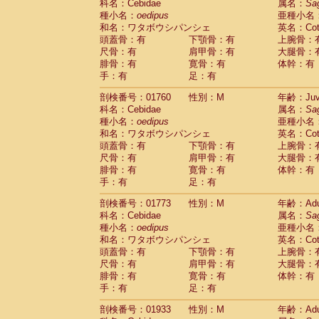
科名：Cebidae
属名：
Sa
Cercopithecidae
Trachypithecus franc
種小名：
oedipus
亜種小名
Cercopithecidae
Trachypithecus obsc
和名：ワタボウシパンシェ
英名：Cotto
Cercopithecidae
Trachypithecus pilea
頭蓋骨：有
下顎骨：有
上腕骨：
Cercopithecidae
Colobinae
spp.
尺骨：有
肩甲骨：有
大腿骨：
(0)
Cercopithecidae
Presbytesinae
spp.
腓骨：有
寛骨：有
体幹：有
(0)
手：有
Cercopithecidae
足：有
Cercopithecidae
spp
Hylobatidae
Hoolock hoolock
(0)
剖検番号：01760
性別：M
年齢：Juve
Hylobatidae
Hylobates agilis
(1)
科名：Cebidae
属名：
Sa
Hylobatidae
Hylobates klossii
(0)
種小名：
oedipus
亜種小名
Hylobatidae
Hylobates lar
(11)
和名：ワタボウシパンシェ
英名：Cotto
Hylobatidae
Hylobates moloch
(0)
頭蓋骨：有
下顎骨：有
上腕骨：
Hylobatidae
Hylobates muelleri
(0)
尺骨：有
肩甲骨：有
大腿骨：
Hylobatidae
Hylobates pileatus
(2)
腓骨：有
寛骨：有
体幹：有
Hylobatidae
Hylobates
spp.
手：有
足：有
(0)
Hylobatidae
Hylobates
hybrid
(0)
剖検番号：01773
性別：M
年齢：Adu
Hylobatidae
Nomascus concolor
(0)
科名：Cebidae
属名：
Sa
Hylobatidae
Symphalangus syndactyl
種小名：
oedipus
亜種小名
Hominidae
Pongo pygmaeus
(0)
和名：ワタボウシパンシェ
英名：Cotto
Hominidae
Pan troglodytes
(1)
頭蓋骨：有
下顎骨：有
上腕骨：
Hominidae
Gorilla gorilla beringei
(0)
尺骨：有
肩甲骨：有
大腿骨：
Hominidae
Gorilla gorilla gorilla
(0)
腓骨：有
寛骨：有
体幹：有
Primates misc.
(0)
手：有
足：有
Scandentia
Dendrogale melanura
(0)
Scandentia
Ptilocercus lowii
剖検番号：01933
性別：M
年齢：Adu
(0)