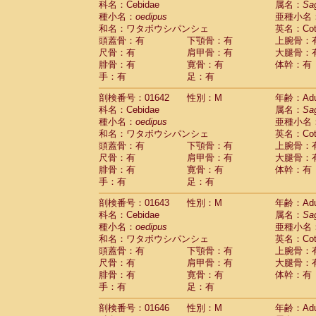
科名：Cebidae
属名：
Sa
Cercopithecidae
Macaca assamensis
(
種小名：
oedipus
亜種小名
Cercopithecidae
Macaca brunnescen
和名：ワタボウシパンシェ
英名：Cotto
Cercopithecidae
Macaca cyclopis
(6)
頭蓋骨：有
下顎骨：有
上腕骨：
Cercopithecidae
Macaca fascicularis
(1
尺骨：有
肩甲骨：有
大腿骨：
Cercopithecidae
Macaca fuscaca fusc
腓骨：有
寛骨：有
体幹：有
Cercopithecidae
Macaca fuscata yaku
手：有
足：有
Cercopithecidae
Macaca fuscata
hybr
剖検番号：01642
Cercopithecidae
性別：M
Macaca maura
年齢：Adu
(1)
科名：Cebidae
属名：
Sa
Cercopithecidae
Macaca mulatta
(47)
種小名：
oedipus
亜種小名
Cercopithecidae
Macaca nemestrina
(3
和名：ワタボウシパンシェ
英名：Cotto
Cercopithecidae
Macaca nigra
(1)
頭蓋骨：有
下顎骨：有
上腕骨：
Cercopithecidae
Macaca radiata
(8)
尺骨：有
肩甲骨：有
大腿骨：
Cercopithecidae
Macaca silenus
(1)
腓骨：有
寛骨：有
体幹：有
Cercopithecidae
Macaca sinica
(0)
手：有
足：有
Cercopithecidae
Macaca sylvanus
(2)
Cercopithecidae
Macaca thibetana
剖検番号：01643
性別：M
年齢：Adu
(0)
Cercopithecidae
Macaca tonkeana
科名：Cebidae
属名：
Sa
(0)
Cercopithecidae
Macaca
hybrid
種小名：
oedipus
亜種小名
(1)
Cercopithecidae
Macaca
spp.
和名：ワタボウシパンシェ
英名：Cotto
(0)
Cercopithecidae
Allenopithecus nigrov
頭蓋骨：有
下顎骨：有
上腕骨：
尺骨：有
Cercopithecidae
肩甲骨：有
Cercopithecus ascan
大腿骨：
腓骨：有
寛骨：有
体幹：有
Cercopithecidae
Cercopithecus ascan
手：有
足：有
Cercopithecidae
Cercopithecus ceph
Cercopithecidae
Cercopithecus diana
剖検番号：01646
性別：M
年齢：Adu
Cercopithecidae
Cercopithecus hamly