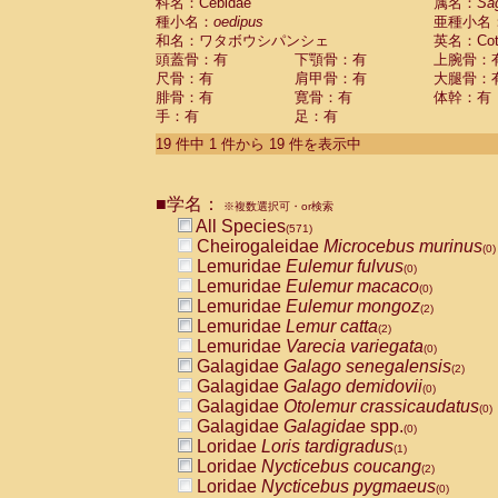
科名：Cebidae
属名：
Sa
種小名：
oedipus
亜種小名
和名：ワタボウシパンシェ
英名：Cotto
頭蓋骨：有
下顎骨：有
上腕骨：
尺骨：有
肩甲骨：有
大腿骨：
腓骨：有
寛骨：有
体幹：有
手：有
足：有
19 件中 1 件から 19 件を表示中
■学名：
※複数選択可・or検索
All Species
(571)
Cheirogaleidae
Microcebus murinus
(0)
Lemuridae
Eulemur fulvus
(0)
Lemuridae
Eulemur macaco
(0)
Lemuridae
Eulemur mongoz
(2)
Lemuridae
Lemur catta
(2)
Lemuridae
Varecia variegata
(0)
Galagidae
Galago senegalensis
(2)
Galagidae
Galago demidovii
(0)
Galagidae
Otolemur crassicaudatus
(0)
Galagidae
Galagidae
spp.
(0)
Loridae
Loris tardigradus
(1)
Loridae
Nycticebus coucang
(2)
Loridae
Nycticebus pygmaeus
(0)