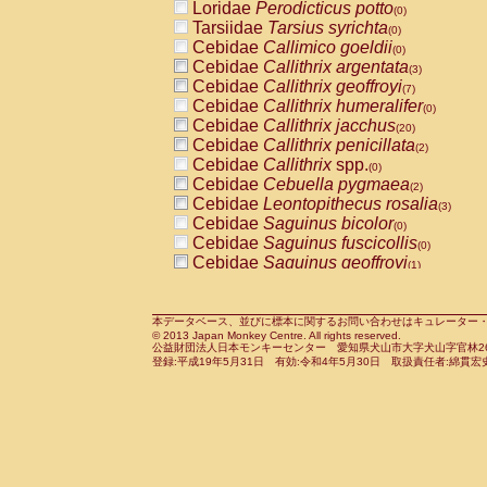
Loridae
Perodicticus potto
(0)
Tarsiidae
Tarsius syrichta
(0)
Cebidae
Callimico goeldii
(0)
Cebidae
Callithrix argentata
(3)
Cebidae
Callithrix geoffroyi
(7)
Cebidae
Callithrix humeralifer
(0)
Cebidae
Callithrix jacchus
(20)
Cebidae
Callithrix penicillata
(2)
Cebidae
Callithrix
spp.
(0)
Cebidae
Cebuella pygmaea
(2)
Cebidae
Leontopithecus rosalia
(3)
Cebidae
Saguinus bicolor
(0)
Cebidae
Saguinus fuscicollis
(0)
Cebidae
Saguinus geoffroyi
(1)
Cebidae
Saguinus imperator
(0)
Cebidae
Saguinus labiatus
(0)
Cebidae
Saguinus leucopus
本データベース、並びに標本に関するお問い合わせはキュレーター・新宅勇太までお願い
(4)
© 2013 Japan Monkey Centre. All rights reserved.
Cebidae
Saguinus midas
(0)
公益財団法人日本モンキーセンター 愛知県犬山市大字犬山字官林26番
Cebidae
Saguinus mystax
登録:平成19年5月31日 有効:令和4年5月30日 取扱責任者:綿貫宏
(1)
Cebidae
Saguinus nigricollis
(12)
Cebidae
Saguinus oedipus
(19)
Cebidae
Saguinus weddelli
(0)
Cebidae
Saguinus
spp.
(0)
Cebidae
Aotus trivirgatus
(3)
Cebidae
Cebus albifrons
(1)