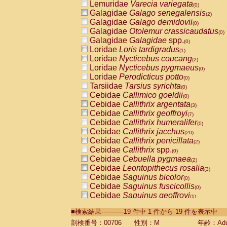
Lemuridae
Varecia variegata
(0)
Galagidae
Galago senegalensis
(2)
Galagidae
Galago demidovii
(0)
Galagidae
Otolemur crassicaudatus
(0)
Galagidae
Galagidae
spp.
(0)
Loridae
Loris tardigradus
(1)
Loridae
Nycticebus coucang
(2)
Loridae
Nycticebus pygmaeus
(0)
Loridae
Perodicticus potto
(0)
Tarsiidae
Tarsius syrichta
(0)
Cebidae
Callimico goeldii
(0)
Cebidae
Callithrix argentata
(3)
Cebidae
Callithrix geoffroyi
(7)
Cebidae
Callithrix humeralifer
(0)
Cebidae
Callithrix jacchus
(20)
Cebidae
Callithrix penicillata
(2)
Cebidae
Callithrix
spp.
(0)
Cebidae
Cebuella pygmaea
(2)
Cebidae
Leontopithecus rosalia
(3)
Cebidae
Saguinus bicolor
(0)
Cebidae
Saguinus fuscicollis
(0)
Cebidae
Saguinus geoffroyi
(1)
Cebidae
Saguinus imperator
(0)
■検索結果-----------19 件中 1 件から 19 件を表示中
Cebidae
Saguinus labiatus
(0)
Cebidae
Saguinus leucopus
剖検番号：00706
性別：M
年齢：Adu
(4)