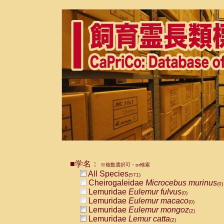
■学名：
※複数選択可・or検索
All Species
(571)
Cheirogaleidae
Microcebus murinus
(0)
Lemuridae
Eulemur fulvus
(0)
Lemuridae
Eulemur macaco
(0)
Lemuridae
Eulemur mongoz
(2)
Lemuridae
Lemur catta
(2)