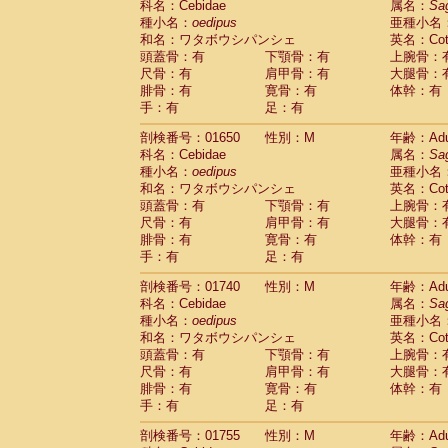
科名：Cebidae
属名：
Sa
Cercopithecidae
Cercopithecus lhoest
種小名：
oedipus
亜種小名
Cercopithecidae
Cercopithecus mitis
(0
和名：ワタボウシパンシェ
英名：Cotto
Cercopithecidae
Cercopithecus mitis 
頭蓋骨：有
下顎骨：有
上腕骨：
Cercopithecidae
Cercopithecus mitis 
尺骨：有
肩甲骨：有
大腿骨：
Cercopithecidae
Cercopithecus mona
腓骨：有
寛骨：有
体幹：有
Cercopithecidae
Cercopithecus negle
手：有
足：有
Cercopithecidae
Cercopithecus nigrovi
剖検番号：01650
性別：M
年齢：Adu
Cercopithecidae
Cercopithecus petauri
科名：Cebidae
属名：
Sa
Cercopithecidae
Cercopithecus
spp.
(0)
種小名：
oedipus
亜種小名
Cercopithecidae
Chlorocebus aethiop
和名：ワタボウシパンシェ
英名：Cotto
Cercopithecidae
Chlorocebus pygeryt
頭蓋骨：有
下顎骨：有
上腕骨：
Cercopithecidae
Erythrocebus patas
(1
尺骨：有
肩甲骨：有
大腿骨：
Cercopithecidae
Miopithecus talapoin
腓骨：有
寛骨：有
体幹：有
Cercopithecidae
Cercopithecinae
spp
手：有
足：有
Cercopithecidae
Colobus angolensis
(0
Cercopithecidae
Colobus guereza
剖検番号：01740
性別：M
年齢：Adu
(0)
Cercopithecidae
Colobus polykomos
科名：Cebidae
属名：
Sa
(0
種小名：
Cercopithecidae
oedipus
Piliocolobus badius
亜種小名
(0
和名：ワタボウシパンシェ
英名：Cotto
Cercopithecidae
Kasi senex vetulus
(0)
頭蓋骨：有
下顎骨：有
上腕骨：
Cercopithecidae
Kasi senex
(0)
尺骨：有
肩甲骨：有
大腿骨：
Cercopithecidae
Nasalis larvatus
(0)
腓骨：有
寛骨：有
体幹：有
Cercopithecidae
Presbytes melaloph
手：有
足：有
Cercopithecidae
Pygathrix nemaeus
(0)
Cercopithecidae
Semnopithecus entel
剖検番号：01755
性別：M
年齢：Adu
Cercopithecidae
Trachypithecus crista