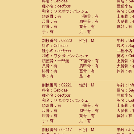
Scandentia
Tupaia glis
科名：Cebidae
属名：
Sa
(0)
Scandentia
Tupaia gracilis
種小名：
oedipus
亜種小名
(0)
Scandentia
Tupaia minor
和名：ワタボウシパンシェ
英名：Cotto
(0)
頭蓋骨：有
下顎骨：有
上腕骨：
尺骨：有
肩甲骨：有
大腿骨：
腓骨：有
寛骨：有
体幹：有
手：有
足：有
剖検番号：02220
性別：M
年齢：Unk
科名：Cebidae
属名：
Sa
種小名：
oedipus
亜種小名
和名：ワタボウシパンシェ
英名：Cotto
頭蓋骨：一部無
下顎骨：有
上腕骨：
尺骨：有
肩甲骨：有
大腿骨：
腓骨：有
寛骨：有
体幹：有
手：有
足：有
剖検番号：02221
性別：M
年齢：Infa
科名：Cebidae
属名：
Sa
種小名：
oedipus
亜種小名
和名：ワタボウシパンシェ
英名：Cotto
頭蓋骨：有
下顎骨：有
上腕骨：
尺骨：有
肩甲骨：有
大腿骨：
腓骨：有
寛骨：有
体幹：有
手：有
足：有
剖検番号：02417
性別：M
年齢：Juve