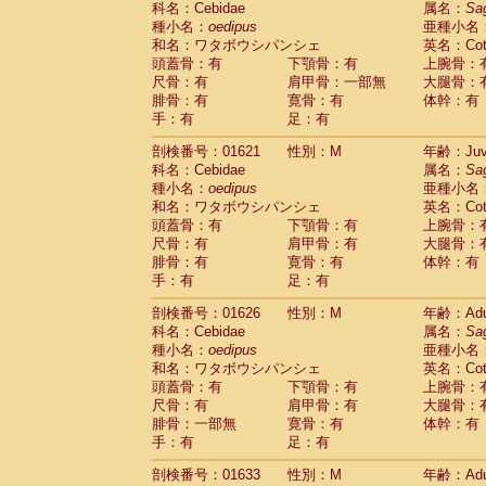
科名：Cebidae
属名：
Sa
Pitheciidae
Callicebus cupreus
(0)
種小名：
oedipus
亜種小名
Pitheciidae
Callicebus donacophilus
(0
和名：ワタボウシパンシェ
英名：Cotto
Pitheciidae
Callicebus moloch
(0)
頭蓋骨：有
下顎骨：有
上腕骨：
Pitheciidae
Callicebus torquatus
(0)
尺骨：有
肩甲骨：一部無
大腿骨：
Pitheciidae
Callicebus
spp.
(0)
腓骨：有
寛骨：有
体幹：有
Pitheciidae
Chiropotes satanas
(1)
手：有
足：有
Pitheciidae
Pithecia monachus
(3)
Pitheciidae
Pithecia pithecia
剖検番号：01621
性別：M
年齢：Juve
(0)
Cercopithecidae
Cercocebus agilis
科名：Cebidae
属名：
Sa
(0)
Cercopithecidae
Cercocebus galeritus
種小名：
oedipus
亜種小名
和名：ワタボウシパンシェ
Cercopithecidae
Cercocebus torquatu
英名：Cotto
頭蓋骨：有
下顎骨：有
上腕骨：
Cercopithecidae
Cercocebus torquatus
尺骨：有
肩甲骨：有
大腿骨：
Cercopithecidae
Cercocebus torquatu
腓骨：有
寛骨：有
体幹：有
Cercopithecidae
Cercocebus
hybrid
(0)
手：有
足：有
Cercopithecidae
Cercocebus
spp.
(0)
Cercopithecidae
Lophocebus albigen
剖検番号：01626
性別：M
年齢：Adu
Cercopithecidae
Papio anubis
(0)
科名：Cebidae
属名：
Sa
Cercopithecidae
Papio cynocephalus
(
種小名：
oedipus
亜種小名
Cercopithecidae
Papio hamadryas
和名：ワタボウシパンシェ
英名：Cotto
(1)
Cercopithecidae
Papio papio
頭蓋骨：有
下顎骨：有
上腕骨：
(0)
Cercopithecidae
Papio
spp.
尺骨：有
肩甲骨：有
大腿骨：
(0)
Cercopithecidae
Mandrillus leucopha
腓骨：一部無
寛骨：有
体幹：有
Cercopithecidae
Mandrillus sphinx
手：有
足：有
(0)
Cercopithecidae
Theropithecus gelad
剖検番号：01633
性別：M
年齢：Adu
Cercopithecidae
Macaca arctoides
(1)