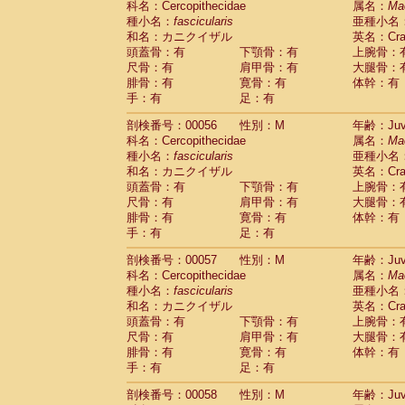
科名：Cercopithecidae
属名：
Ma
Cercopithecidae
Macaca assamensis
(
種小名：
fascicularis
亜種小名
Cercopithecidae
Macaca brunnescen
和名：カニクイザル
英名：Crab
Cercopithecidae
Macaca cyclopis
(6)
頭蓋骨：有
下顎骨：有
上腕骨：
Cercopithecidae
Macaca fascicularis
(1
尺骨：有
肩甲骨：有
大腿骨：
Cercopithecidae
Macaca fuscaca fusc
腓骨：有
寛骨：有
体幹：有
Cercopithecidae
Macaca fuscata yaku
手：有
足：有
Cercopithecidae
Macaca fuscata
hybr
剖検番号：00056
Cercopithecidae
性別：M
Macaca maura
年齢：Juve
(1)
科名：Cercopithecidae
属名：
Ma
Cercopithecidae
Macaca mulatta
(45)
種小名：
fascicularis
亜種小名
Cercopithecidae
Macaca nemestrina
(3
和名：カニクイザル
英名：Crab
Cercopithecidae
Macaca nigra
(1)
頭蓋骨：有
下顎骨：有
上腕骨：
Cercopithecidae
Macaca radiata
(7)
尺骨：有
肩甲骨：有
大腿骨：
Cercopithecidae
Macaca silenus
(0)
腓骨：有
寛骨：有
体幹：有
Cercopithecidae
Macaca sinica
(0)
手：有
足：有
Cercopithecidae
Macaca sylvanus
(2)
Cercopithecidae
Macaca thibetana
剖検番号：00057
性別：M
年齢：Juve
(0)
Cercopithecidae
Macaca tonkeana
科名：Cercopithecidae
属名：
Ma
(0)
Cercopithecidae
Macaca
hybrid
種小名：
fascicularis
亜種小名
(1)
Cercopithecidae
Macaca
spp.
和名：カニクイザル
英名：Crab
(0)
Cercopithecidae
Allenopithecus nigrov
頭蓋骨：有
下顎骨：有
上腕骨：
尺骨：有
Cercopithecidae
肩甲骨：有
Cercopithecus ascan
大腿骨：
腓骨：有
寛骨：有
体幹：有
Cercopithecidae
Cercopithecus ascan
手：有
足：有
Cercopithecidae
Cercopithecus ceph
Cercopithecidae
Cercopithecus diana
剖検番号：00058
性別：M
年齢：Juve
Cercopithecidae
Cercopithecus hamly