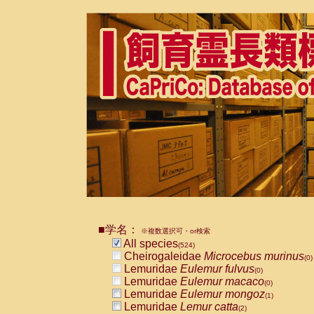
■学名：
※複数選択可・or検索
All species
(524)
Cheirogaleidae
Microcebus murinus
(0)
Lemuridae
Eulemur fulvus
(0)
Lemuridae
Eulemur macaco
(0)
Lemuridae
Eulemur mongoz
(1)
Lemuridae
Lemur catta
(2)