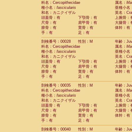
科名：Cercopithecidae
Cebidae
Saguinus midas
属名：
Ma
(0)
種小名：
fascicularis
亜種小名
Cebidae
Saguinus mystax
(1)
和名：カニクイザル
英名：Crab
Cebidae
Saguinus nigricollis
(12)
頭蓋骨：有
下顎骨：有
上腕骨：
Cebidae
Saguinus oedipus
(19)
尺骨：有
肩甲骨：有
大腿骨：
Cebidae
Saguinus weddelli
(0)
腓骨：有
寛骨：有
体幹：有
Cebidae
Saguinus
spp.
(0)
手：有
足：有
Cebidae
Aotus trivirgatus
(3)
Cebidae
Cebus albifrons
(1)
剖検番号：00028
性別：M
年齢：Juve
Cebidae
Cebus apella
科名：Cercopithecidae
(6)
属名：
Ma
Cebidae
Cebus capucinus
種小名：
fascicularis
亜種小名
(0)
Cebidae
Cebus nigrivittatus
和名：カニクイザル
英名：Crab
(1)
Cebidae
Cebus
spp.
頭蓋骨：有
下顎骨：有
上腕骨：
(0)
Cebidae
Saimiri boliviensis
尺骨：有
肩甲骨：有
大腿骨：
(0)
腓骨：有
Cebidae
Saimiri sciureus
寛骨：有
体幹：有
(7)
手：有
足：有
Atelidae
Alouatta caraya
(0)
Atelidae
Alouatta fusca
(1)
剖検番号：00035
性別：M
年齢：Juve
Atelidae
Alouatta seniculus
(1)
科名：Cercopithecidae
属名：
Ma
Atelidae
Alouatta
spp.
(0)
種小名：
fascicularis
亜種小名
Atelidae
Ateles belzebuth
(0)
和名：カニクイザル
英名：Crab
Atelidae
Ateles geoffroyi
(3)
頭蓋骨：有
下顎骨：有
上腕骨：
Atelidae
Ateles paniscus
(3)
尺骨：有
肩甲骨：有
大腿骨：
Atelidae
Ateles
spp.
腓骨：有
寛骨：有
(0)
体幹：有
Atelidae
Lagothrix lagothricha
手：有
足：有
(5)
Atelidae
Lagothrix lagothricha cana
(0)
剖検番号：00040
性別：M
年齢：Juve
Pitheciidae
Cacajao calvus rubicundu