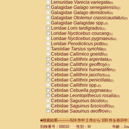
Lemuridae
Varecia variegata
(0)
Galagidae
Galago senegalensis
(2)
Galagidae
Galago demidovii
(0)
Galagidae
Otolemur crassicaudatus
(0)
Galagidae
Galagidae
spp.
(0)
Loridae
Loris tardigradus
(1)
Loridae
Nycticebus coucang
(1)
Loridae
Nycticebus pygmaeus
(0)
Loridae
Perodicticus potto
(0)
Tarsiidae
Tarsius syrichta
(0)
Cebidae
Callimico goeldii
(0)
Cebidae
Callithrix argentata
(2)
Cebidae
Callithrix geoffroyi
(7)
Cebidae
Callithrix humeralifer
(0)
Cebidae
Callithrix jacchus
(18)
Cebidae
Callithrix penicillata
(2)
Cebidae
Callithrix
spp.
(0)
Cebidae
Cebuella pygmaea
(2)
Cebidae
Leontopithecus rosalia
(3)
Cebidae
Saguinus bicolor
(0)
Cebidae
Saguinus fuscicollis
(0)
Cebidae
Saguinus geoffroyi
(1)
Cebidae
Saguinus imperator
(0)
■検索結果-----------524 件中 1 件から 100 件を表示中
Cebidae
Saguinus labiatus
(0)
Cebidae
Saguinus leucopus
剖検番号：00010
性別：M
年齢：Juve
(4)