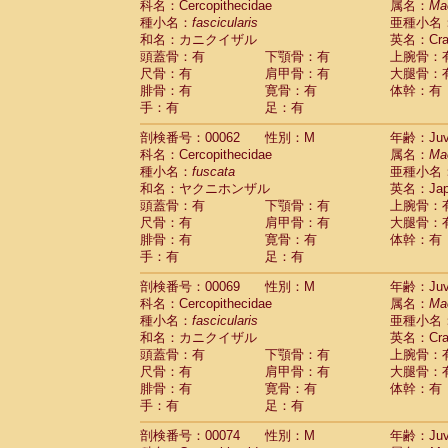
科名：Cercopithecidae
属名：
Ma
Cercopithecidae
Cercopithecus lhoest
種小名：
fascicularis
亜種小名
Cercopithecidae
Cercopithecus mitis
(0
和名：カニクイザル
英名：Crab
Cercopithecidae
Cercopithecus mitis 
頭蓋骨：有
下顎骨：有
上腕骨：
Cercopithecidae
Cercopithecus mitis 
尺骨：有
肩甲骨：有
大腿骨：
Cercopithecidae
Cercopithecus mona
腓骨：有
寛骨：有
体幹：有
Cercopithecidae
Cercopithecus negle
手：有
足：有
Cercopithecidae
Cercopithecus nigrovi
剖検番号：00062
性別：M
年齢：Juve
Cercopithecidae
Cercopithecus petauri
科名：Cercopithecidae
属名：
Ma
Cercopithecidae
Cercopithecus
spp.
(0)
種小名：
fuscata
亜種小名
Cercopithecidae
Chlorocebus aethiop
和名：ヤクニホンザル
英名：Japa
Cercopithecidae
Chlorocebus pygeryt
頭蓋骨：有
下顎骨：有
上腕骨：
Cercopithecidae
Erythrocebus patas
(1
尺骨：有
肩甲骨：有
大腿骨：
Cercopithecidae
Miopithecus talapoin
腓骨：有
寛骨：有
体幹：有
Cercopithecidae
Cercopithecinae
spp
手：有
足：有
Cercopithecidae
Colobus angolensis
(0
Cercopithecidae
Colobus guereza
剖検番号：00069
性別：M
年齢：Juve
(0)
Cercopithecidae
Colobus polykomos
科名：Cercopithecidae
属名：
Ma
(0
種小名：
Cercopithecidae
fascicularis
Piliocolobus badius
亜種小名
(0
和名：カニクイザル
英名：Crab
Cercopithecidae
Kasi senex vetulus
(0)
頭蓋骨：有
下顎骨：有
上腕骨：
Cercopithecidae
Kasi senex
(0)
尺骨：有
肩甲骨：有
大腿骨：
Cercopithecidae
Nasalis larvatus
(0)
腓骨：有
寛骨：有
体幹：有
Cercopithecidae
Presbytes melaloph
手：有
足：有
Cercopithecidae
Pygathrix nemaeus
(0)
Cercopithecidae
Semnopithecus entel
剖検番号：00074
性別：M
年齢：Juve
Cercopithecidae
Trachypithecus crista