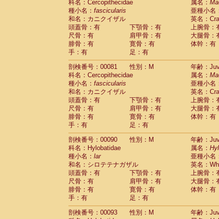
科名：Cercopithecidae
属名：
Ma
Cercopithecidae
Trachypithecus franc
種小名：
fascicularis
亜種小名
Cercopithecidae
Trachypithecus obsc
和名：カニクイザル
英名：Crab
Cercopithecidae
Trachypithecus pilea
頭蓋骨：有
下顎骨：有
上腕骨：
Cercopithecidae
Colobinae
spp.
尺骨：有
肩甲骨：有
大腿骨：
(0)
Cercopithecidae
Presbytesinae
spp.
腓骨：有
寛骨：有
体幹：有
(0)
手：有
Cercopithecidae
足：有
Cercopithecidae
spp
Hylobatidae
Hoolock hoolock
(0)
剖検番号：00081
性別：M
年齢：Juve
Hylobatidae
Hylobates agilis
(1)
科名：Cercopithecidae
属名：
Ma
Hylobatidae
Hylobates klossii
(0)
種小名：
fascicularis
亜種小名
Hylobatidae
Hylobates lar
(10)
和名：カニクイザル
英名：Crab
Hylobatidae
Hylobates moloch
(0)
頭蓋骨：有
下顎骨：有
上腕骨：
Hylobatidae
Hylobates muelleri
(0)
尺骨：有
肩甲骨：有
大腿骨：
Hylobatidae
Hylobates pileatus
(2)
腓骨：有
寛骨：有
体幹：有
Hylobatidae
Hylobates
spp.
手：有
足：有
(0)
Hylobatidae
Hylobates
hybrid
(0)
剖検番号：00090
性別：M
年齢：Juve
Hylobatidae
Nomascus concolor
(0)
科名：Hylobatidae
属名：
Hy
Hylobatidae
Symphalangus syndactyl
種小名：
lar
亜種小名
Hominidae
Pongo pygmaeus
(0)
和名：シロテテナガザル
英名：Whit
Hominidae
Pan troglodytes
(1)
頭蓋骨：有
下顎骨：有
上腕骨：
Hominidae
Gorilla gorilla beringei
(0)
尺骨：有
肩甲骨：有
大腿骨：
Hominidae
Gorilla gorilla gorilla
(0)
腓骨：有
寛骨：有
体幹：有
Primates misc.
(0)
手：有
足：有
Scandentia
Dendrogale melanura
(0)
Scandentia
Ptilocercus lowii
剖検番号：00093
性別：M
年齢：Juve
(0)