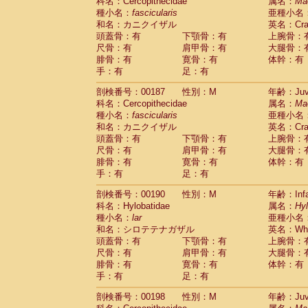
科名：Cercopithecidae
属名：
Ma
種小名：
fascicularis
亜種小名
和名：カニクイザル
英名：Crab
頭蓋骨：有
下顎骨：有
上腕骨：
尺骨：有
肩甲骨：有
大腿骨：
腓骨：有
寛骨：有
体幹：有
手：有
足：有
剖検番号：00187
性別：M
年齢：Juve
科名：Cercopithecidae
属名：
Ma
種小名：
fascicularis
亜種小名
和名：カニクイザル
英名：Crab
頭蓋骨：有
下顎骨：有
上腕骨：
尺骨：有
肩甲骨：有
大腿骨：
腓骨：有
寛骨：有
体幹：有
手：有
足：有
剖検番号：00190
性別：M
年齢：Infa
科名：Hylobatidae
属名：
Hy
種小名：
lar
亜種小名
和名：シロテテナガザル
英名：Whit
頭蓋骨：有
下顎骨：有
上腕骨：
尺骨：有
肩甲骨：有
大腿骨：
腓骨：有
寛骨：有
体幹：有
手：有
足：有
剖検番号：00198
性別：M
年齢：Juve