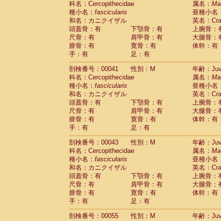
科名：Cercopithecidae
属名：
Ma
Pitheciidae
Callicebus cupreus
(0)
種小名：
fascicularis
亜種小名
Pitheciidae
Callicebus donacophilus
(0
和名：カニクイザル
英名：Crab
Pitheciidae
Callicebus moloch
(0)
頭蓋骨：有
下顎骨：有
上腕骨：
Pitheciidae
Callicebus torquatus
(0)
尺骨：有
肩甲骨：有
大腿骨：
Pitheciidae
Callicebus
spp.
(0)
腓骨：有
寛骨：有
体幹：有
Pitheciidae
Chiropotes satanas
(1)
手：有
足：有
Pitheciidae
Pithecia monachus
(3)
Pitheciidae
Pithecia pithecia
剖検番号：00041
性別：M
年齢：Juve
(0)
Cercopithecidae
Cercocebus agilis
科名：Cercopithecidae
属名：
Ma
(0)
Cercopithecidae
Cercocebus galeritus
種小名：
fascicularis
亜種小名
和名：カニクイザル
Cercopithecidae
Cercocebus torquatu
英名：Crab
頭蓋骨：有
下顎骨：有
上腕骨：
Cercopithecidae
Cercocebus torquatus
尺骨：有
肩甲骨：有
大腿骨：
Cercopithecidae
Cercocebus torquatu
腓骨：有
寛骨：有
体幹：有
Cercopithecidae
Cercocebus
hybrid
(0)
手：有
足：有
Cercopithecidae
Cercocebus
spp.
(0)
Cercopithecidae
Lophocebus albigen
剖検番号：00043
性別：M
年齢：Juve
Cercopithecidae
Papio anubis
(0)
科名：Cercopithecidae
属名：
Ma
Cercopithecidae
Papio cynocephalus
(
種小名：
fascicularis
亜種小名
Cercopithecidae
Papio hamadryas
和名：カニクイザル
英名：Crab
(0)
Cercopithecidae
Papio papio
頭蓋骨：有
下顎骨：有
上腕骨：
(0)
Cercopithecidae
Papio
spp.
尺骨：有
肩甲骨：有
大腿骨：
(0)
Cercopithecidae
Mandrillus leucopha
腓骨：有
寛骨：有
体幹：有
Cercopithecidae
Mandrillus sphinx
手：有
足：有
(0)
Cercopithecidae
Theropithecus gelad
剖検番号：00055
性別：M
年齢：Juve
Cercopithecidae
Macaca arctoides
(1)