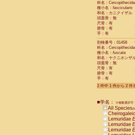
科名：Cercopithecida
Cebidae
Sa
種小名：
fascicularis
Cebidae
Sa
和名：カニクイザル
Cebidae
Sag
頭蓋骨：無
Cebidae
Sa
尺骨：有
Cebidae
Sag
腓骨：有
Cebidae
Sa
手：有
Cebidae
Aot
Cebidae
Ceb
剖検番号：01458
Cebidae
Ceb
科名：Cercopithecida
Cebidae
Ce
種小名：
fuscata
Cebidae
Ceb
和名：ヤクニホンザ
Cebidae
Ce
頭蓋骨：無
Cebidae
Sai
尺骨：有
腓骨：有
Cebidae
Sai
手：有
Atelidae
Alo
Atelidae
Alo
2 件中 1 件から 2 
Atelidae
Alo
Atelidae
Alo
Atelidae
Ate
■学名：
※複数選択可・
Atelidae
Ate
All Species
(5
Atelidae
Ate
Cheirogalei
Atelidae
Ate
Lemuridae
E
Atelidae
Lag
Lemuridae
E
Atelidae
Lag
Lemuridae
E
Pitheciidae