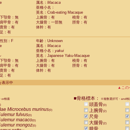
e
guinus midas
属名：
Macaca
(0)
亜種小名：
guinus mystax
(0)
英名：Crab-eating Macaque
uinus nigricollis
(1)
下顎骨：無
上腕骨：有
橈骨：有
guinus oedipus
(1)
肩甲骨：有
大腿骨：一部無
脛骨：有
uinus weddelli
(0)
寛骨：有
体幹：有
guinus
spp.
(0)
足：有
us trivirgatus
(0)
us albifrons
(0)
性別：F
年齢：Unknown
us apella
e
(0)
属名：
Macaca
bus capucinus
亜種小名：
yakui
(0)
us nigrivittatus
ル
英名：Japanese Yaku-Macaque
(0)
bus
spp.
下顎骨：無
上腕骨：有
橈骨：有
(0)
miri boliviensis
肩甲骨：有
大腿骨：有
脛骨：有
(0)
miri sciureus
寛骨：有
体幹：有
(0)
足：有
uatta caraya
(0)
uatta fusca
(0)
件を表示中
uatta seniculus
(0)
▲この
uatta
spp.
(0)
les belzebuth
(0)
■骨格標本：
or検索
※複数選択可・and検
les geoffroyi
(0)
頭蓋骨
)
(0)
les paniscus
(0)
dae
Microcebus murinus
上腕骨
(0)
(2)
les
spp.
(0)
ulemur fulvus
(0)
尺骨
othrix lagothricha
(0)
ulemur macaco
(0)
大腿骨
othrix lagothricha cana
(2)
(0)
ulemur mongoz
(0)
Cacajao calvus rubicundus
腓骨
(0)