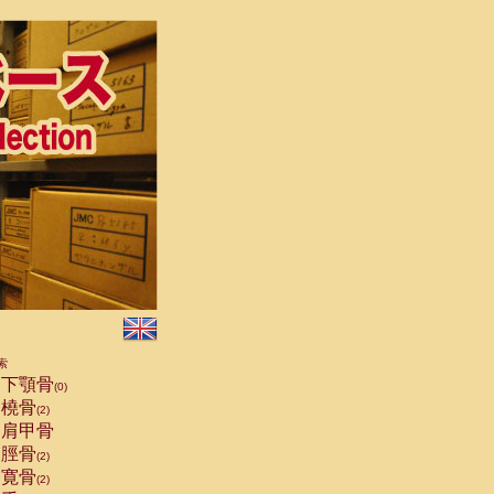
索
下顎骨
(0)
橈骨
(2)
肩甲骨
脛骨
(2)
寛骨
(2)