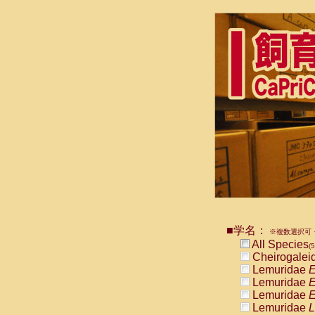
■学名：
※複数選択可・
All Species
(5
Cheirogalei
Lemuridae
E
Lemuridae
E
Lemuridae
E
Lemuridae
L