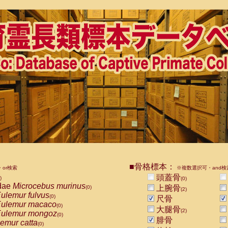
■骨格標本：
or検索
※複数選択可・and検
頭蓋骨
)
(0)
dae
Microcebus murinus
上腕骨
(0)
(2)
ulemur fulvus
(0)
尺骨
ulemur macaco
(0)
大腿骨
(2)
ulemur mongoz
(0)
腓骨
emur catta
(0)