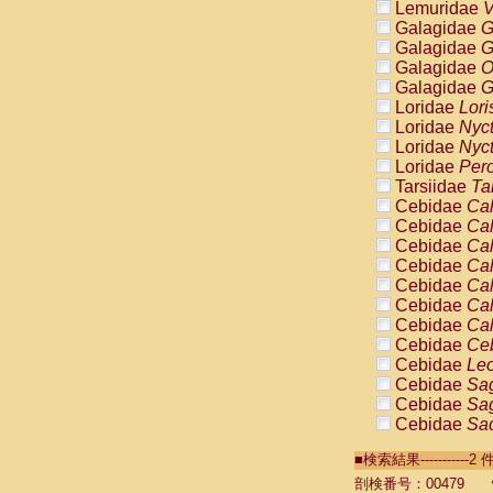
Lemuridae
V
Galagidae
G
Galagidae
G
Galagidae
O
Galagidae
G
Loridae
Lori
Loridae
Nyc
Loridae
Nyc
Loridae
Pero
Tarsiidae
Ta
Cebidae
Cal
Cebidae
Cal
Cebidae
Cal
Cebidae
Cal
Cebidae
Cal
Cebidae
Cal
Cebidae
Cal
Cebidae
Ce
Cebidae
Leo
Cebidae
Sag
Cebidae
Sag
Cebidae
Sag
Cebidae
Sag
■検索結果----------
Cebidae
Sag
Cebidae
Sa
剖検番号：00479