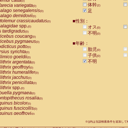
emur catta
(0)
Callicebus cupreus
(0)
体幹
arecia variegata
(2)
(0)
Callicebus donacophilus
(0)
alago senegalensis
足
(0)
Callicebus moloch
(0)
alago demidovii
(0)
Callicebus torquatus
(0)
tolemur crassicaudatus
■性別：
(0)
Callicebus
spp.
(0)
alagidae
spp.
オス
(0)
(0)
Chiropotes satanas
(0)
s tardigradus
(0)
不明
Pithecia monachus
(0)
(0)
ticebus coucang
(0)
Pithecia pithecia
(0)
ticebus pygmaeus
(0)
■年齢：
idae
Cercocebus agilis
(0)
dicticus potto
(0)
胎児
idae
Cercocebus galeritus chrysogaster
(0)
(0)
rsius syrichta
(0)
idae
Cercocebus torquatus atys
子供
(0)
limico goeldii
(0)
(0)
idae
Cercocebus torquatus lunulatus
(0)
不明
lithrix argentata
(0)
idae
Cercocebus torquatus torquatus
(0)
lithrix geoffroyi
(0)
idae
Cercocebus
hybrid
(0)
lithrix humeralifer
(0)
idae
Cercocebus
spp.
(0)
lithrix jacchus
(0)
idae
Lophocebus albigena
(0)
lithrix penicillata
(0)
idae
Papio anubis
(0)
lithrix
spp.
(0)
idae
Papio cynocephalus
(0)
buella pygmaea
(0)
idae
Papio hamadryas
(0)
ntopithecus rosalia
(0)
idae
Papio papio
(0)
uinus bicolor
(0)
idae
Papio
spp.
(0)
uinus fuscicollis
(0)
idae
Mandrillus leucophaeus
(0)
uinus geoffroyi
(0)
idae
Mandrillus sphinx
(0)
uinus imperator
(0)
idae
Theropithecus gelada
※()内は当該検索条件を追加し
(0)
uinus labiatus
(0)
idae
Macaca arctoides
(0)