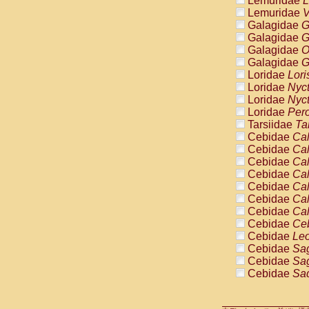
Lemuridae
L
Pitheciidae
Lemuridae
V
Pitheciidae
Galagidae
G
Pitheciidae
Galagidae
G
Pitheciidae
Galagidae
O
Pitheciidae
Galagidae
G
Pitheciidae
Loridae
Lori
Pitheciidae
Loridae
Nyc
Pitheciidae
Loridae
Nyc
Cercopithec
Loridae
Pero
Cercopithec
Tarsiidae
Ta
Cercopithec
Cebidae
Cal
Cercopithec
Cebidae
Cal
Cercopithec
Cebidae
Cal
Cercopithec
Cebidae
Cal
Cercopithec
Cebidae
Cal
Cercopithec
Cebidae
Cal
Cercopithec
Cebidae
Cal
Cercopithec
Cebidae
Ce
Cercopithec
Cebidae
Leo
Cercopithec
Cebidae
Sag
Cercopithec
Cebidae
Sag
Cercopithec
Cebidae
Sag
Cercopithec
Cebidae
Sag
Cercopithec
Cebidae
Sag
Cercopithec