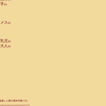
手
(2)
メス
(2)
乳児
(0)
大人
(0)
て検索した際の標本件数です。