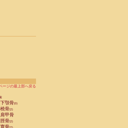
ページの最上部へ戻る
索
下顎骨
(0)
橈骨
(2)
肩甲骨
脛骨
(2)
寛骨
(2)