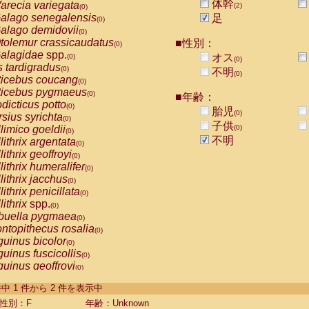
体幹
arecia variegata
(2)
(0)
alago senegalensis
足
(0)
alago demidovii
(0)
tolemur crassicaudatus
■性別：
(0)
alagidae
spp.
オス
(0)
(0)
s tardigradus
(0)
不明
(0)
ticebus coucang
(0)
ticebus pygmaeus
(0)
■年齢：
dicticus potto
(0)
胎児
(0)
rsius syrichta
(0)
子供
limico goeldii
(0)
(0)
不明
lithrix argentata
(0)
lithrix geoffroyi
(0)
lithrix humeralifer
(0)
lithrix jacchus
(0)
lithrix penicillata
(0)
lithrix
spp.
(0)
buella pygmaea
(0)
ntopithecus rosalia
(0)
uinus bicolor
(0)
uinus fuscicollis
(0)
uinus geoffroyi
(0)
uinus imperator
(0)
-2 件中 1 件から 2 件を表示中
uinus labiatus
(0)
guinus leucopus
性別：F
年齢：Unknown
(0)