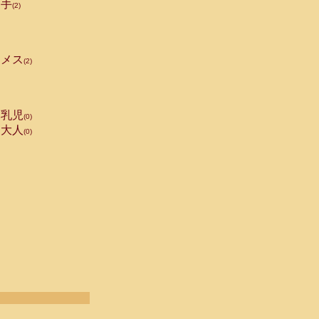
手
(2)
メス
(2)
乳児
(0)
大人
(0)