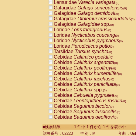
Lemuridae
Varecia variegata
(0)
Galagidae
Galago senegalensis
(0)
Galagidae
Galago demidovii
(0)
Galagidae
Otolemur crassicaudatus
(0)
Galagidae
Galagidae
spp.
(0)
Loridae
Loris tardigradus
(0)
Loridae
Nycticebus coucang
(0)
Loridae
Nycticebus pygmaeus
(0)
Loridae
Perodicticus potto
(0)
Tarsiidae
Tarsius syrichta
(0)
Cebidae
Callimico goeldii
(0)
Cebidae
Callithrix argentata
(0)
Cebidae
Callithrix geoffroyi
(0)
Cebidae
Callithrix humeralifer
(0)
Cebidae
Callithrix jacchus
(0)
Cebidae
Callithrix penicillata
(0)
Cebidae
Callithrix
spp.
(0)
Cebidae
Cebuella pygmaea
(0)
Cebidae
Leontopithecus rosalia
(0)
Cebidae
Saguinus bicolor
(0)
Cebidae
Saguinus fuscicollis
(0)
Cebidae
Saguinus geoffroyi
(0)
Cebidae
Saguinus imperator
(0)
■検索結果-----------1 件中 1 件から 1 件を表示中
Cebidae
Saguinus labiatus
(0)
Cebidae
Saguinus leucopus
剖検番号：02220
性別：M
年齢：Unk
(0)