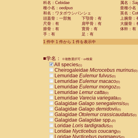
科名：Cebidae
Cebidae
Saguinus midas
属名：
Sa
(0)
種小名：
oedipus
亜種小名
Cebidae
Saguinus mystax
(0)
和名：ワタボウシパンシェ
英名：Cotto
Cebidae
Saguinus nigricollis
(0)
頭蓋骨：一部無
下顎骨：有
上腕骨：
Cebidae
Saguinus oedipus
(1)
尺骨：有
肩甲骨：有
大腿骨：
Cebidae
Saguinus weddelli
(0)
腓骨：有
寛骨：有
体幹：有
Cebidae
Saguinus
spp.
(0)
手：有
足：有
Cebidae
Aotus trivirgatus
(0)
Cebidae
Cebus albifrons
1 件中 1 件から 1 件を表示中
(0)
Cebidae
Cebus apella
(0)
Cebidae
Cebus capucinus
(0)
■学名：
Cebidae
Cebus nigrivittatus
※複数選択可・or検索
(0)
Cebidae
Cebus
spp.
All species
(0)
(1)
Cebidae
Saimiri boliviensis
Cheirogaleidae
Microcebus murinus
(0)
(0)
Cebidae
Saimiri sciureus
Lemuridae
Eulemur fulvus
(0)
(0)
Atelidae
Alouatta caraya
Lemuridae
Eulemur macaco
(0)
(0)
Atelidae
Alouatta fusca
Lemuridae
Eulemur mongoz
(0)
(0)
Atelidae
Alouatta seniculus
Lemuridae
Lemur catta
(0)
(0)
Atelidae
Alouatta
spp.
Lemuridae
Varecia variegata
(0)
(0)
Atelidae
Ateles belzebuth
Galagidae
Galago senegalensis
(0)
(0)
Atelidae
Ateles geoffroyi
Galagidae
Galago demidovii
(0)
(0)
Atelidae
Ateles paniscus
Galagidae
Otolemur crassicaudatus
(0)
(0)
Atelidae
Ateles
spp.
Galagidae
Galagidae
spp.
(0)
(0)
Atelidae
Lagothrix lagothricha
Loridae
Loris tardigradus
(0)
(0)
Atelidae
Lagothrix lagothricha cana
Loridae
Nycticebus coucang
(0)
(0)
Pitheciidae
Cacajao calvus rubicundu
Loridae
Nycticebus pygmaeus
(0)