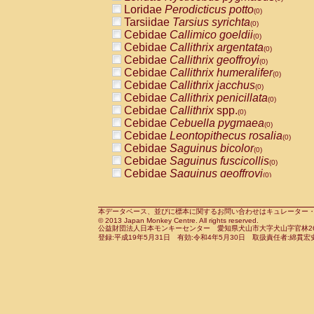
Pitheciidae
Callicebus cupreus
Loridae
Perodicticus potto
(0)
(0)
Pitheciidae
Callicebus donacophilus
Tarsiidae
Tarsius syrichta
(0
(0)
Pitheciidae
Callicebus moloch
Cebidae
Callimico goeldii
(0)
(0)
Pitheciidae
Callicebus torquatus
Cebidae
Callithrix argentata
(0)
(0)
Pitheciidae
Callicebus
spp.
Cebidae
Callithrix geoffroyi
(0)
(0)
Pitheciidae
Chiropotes satanas
Cebidae
Callithrix humeralifer
(0)
(0)
Pitheciidae
Pithecia monachus
Cebidae
Callithrix jacchus
(0)
(0)
Pitheciidae
Pithecia pithecia
Cebidae
Callithrix penicillata
(0)
(0)
Cercopithecidae
Cercocebus agilis
Cebidae
Callithrix
spp.
(0)
(0)
Cercopithecidae
Cercocebus galeritus
Cebidae
Cebuella pygmaea
(0)
Cercopithecidae
Cercocebus torquatu
Cebidae
Leontopithecus rosalia
(0)
Cercopithecidae
Cercocebus torquatus
Cebidae
Saguinus bicolor
(0)
Cercopithecidae
Cercocebus torquatu
Cebidae
Saguinus fuscicollis
(0)
Cercopithecidae
Cercocebus
hybrid
Cebidae
Saguinus geoffroyi
(0)
(0)
Cercopithecidae
Cercocebus
spp.
Cebidae
Saguinus imperator
(0)
(0)
Cercopithecidae
Lophocebus albigen
Cebidae
Saguinus labiatus
(0)
Cercopithecidae
Papio anubis
Cebidae
Saguinus leucopus
本データベース、並びに標本に関するお問い合わせはキュレーター・新宅勇太までお願い
(0)
(0)
© 2013 Japan Monkey Centre. All rights reserved.
Cercopithecidae
Papio cynocephalus
Cebidae
Saguinus midas
(
(0)
公益財団法人日本モンキーセンター 愛知県犬山市大字犬山字官林26番
Cercopithecidae
Papio hamadryas
Cebidae
Saguinus mystax
(0)
登録:平成19年5月31日 有効:令和4年5月30日 取扱責任者:綿貫宏
(0)
Cercopithecidae
Papio papio
Cebidae
Saguinus nigricollis
(0)
(0)
Cercopithecidae
Papio
spp.
Cebidae
Saguinus oedipus
(0)
(1)
Cercopithecidae
Mandrillus leucopha
Cebidae
Saguinus weddelli
(0)
Cercopithecidae
Mandrillus sphinx
Cebidae
Saguinus
spp.
(0)
(0)
Cercopithecidae
Theropithecus gelad
Cebidae
Aotus trivirgatus
(0)
Cercopithecidae
Macaca arctoides
Cebidae
Cebus albifrons
(0)
(0)