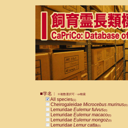
■学名：
※複数選択可・or検索
All species
(1)
Cheirogaleidae
Microcebus murinus
(0)
Lemuridae
Eulemur fulvus
(0)
Lemuridae
Eulemur macaco
(0)
Lemuridae
Eulemur mongoz
(0)
Lemuridae
Lemur catta
(0)