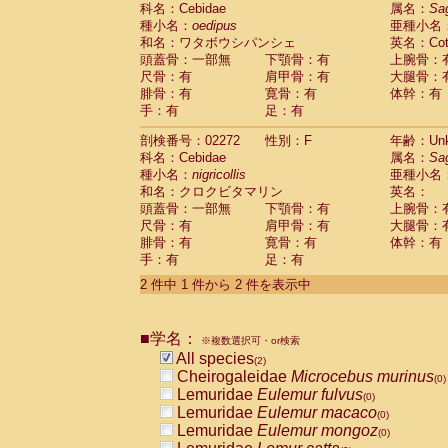
科名：Cebidae
Cebidae
Saguinus midas
属名：
Sa
(0)
種小名：
oedipus
亜種小名
Cebidae
Saguinus mystax
(0)
和名：ワタボウシパンシェ
英名：Cotto
Cebidae
Saguinus nigricollis
(1)
頭蓋骨：一部無
下顎骨：有
上腕骨：
Cebidae
Saguinus oedipus
(1)
尺骨：有
肩甲骨：有
大腿骨：
Cebidae
Saguinus weddelli
(0)
腓骨：有
寛骨：有
体幹：有
Cebidae
Saguinus
spp.
(0)
手：有
足：有
Cebidae
Aotus trivirgatus
(0)
Cebidae
Cebus albifrons
(0)
剖検番号：02272
性別：F
年齢：Unk
Cebidae
Cebus apella
科名：Cebidae
(0)
属名：
Sa
Cebidae
Cebus capucinus
種小名：
nigricollis
亜種小名
(0)
Cebidae
Cebus nigrivittatus
和名：クロクビタマリン
英名：
(0)
Cebidae
Cebus
spp.
頭蓋骨：一部無
下顎骨：有
上腕骨：
(0)
Cebidae
Saimiri boliviensis
尺骨：有
肩甲骨：有
大腿骨：
(0)
腓骨：有
Cebidae
Saimiri sciureus
寛骨：有
体幹：有
(0)
手：有
足：有
Atelidae
Alouatta caraya
(0)
Atelidae
Alouatta fusca
(0)
2 件中 1 件から 2 件を表示中
Atelidae
Alouatta seniculus
(0)
Atelidae
Alouatta
spp.
(0)
Atelidae
Ateles belzebuth
■学名：
(0)
※複数選択可・or検索
Atelidae
Ateles geoffroyi
(0)
All species
(2)
Atelidae
Ateles paniscus
(0)
Cheirogaleidae
Microcebus murinus
(0)
Atelidae
Ateles
spp.
(0)
Lemuridae
Eulemur fulvus
(0)
Atelidae
Lagothrix lagothricha
(0)
Lemuridae
Eulemur macaco
(0)
Atelidae
Lagothrix lagothricha cana
(0)
Lemuridae
Eulemur mongoz
(0)
Pitheciidae
Cacajao calvus rubicundu