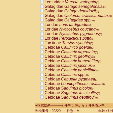
Lemuridae
Varecia variegata
(0)
Galagidae
Galago senegalensis
(0)
Galagidae
Galago demidovii
(0)
Galagidae
Otolemur crassicaudatus
(0)
Galagidae
Galagidae
spp.
(0)
Loridae
Loris tardigradus
(0)
Loridae
Nycticebus coucang
(0)
Loridae
Nycticebus pygmaeus
(0)
Loridae
Perodicticus potto
(0)
Tarsiidae
Tarsius syrichta
(0)
Cebidae
Callimico goeldii
(0)
Cebidae
Callithrix argentata
(0)
Cebidae
Callithrix geoffroyi
(0)
Cebidae
Callithrix humeralifer
(0)
Cebidae
Callithrix jacchus
(0)
Cebidae
Callithrix penicillata
(0)
Cebidae
Callithrix
spp.
(0)
Cebidae
Cebuella pygmaea
(0)
Cebidae
Leontopithecus rosalia
(0)
Cebidae
Saguinus bicolor
(0)
Cebidae
Saguinus fuscicollis
(0)
Cebidae
Saguinus geoffroyi
(0)
Cebidae
Saguinus imperator
(0)
■検索結果-----------2 件中 1 件から 2 件を表示中
Cebidae
Saguinus labiatus
(0)
Cebidae
Saguinus leucopus
剖検番号：02220
性別：M
年齢：Unk
(0)