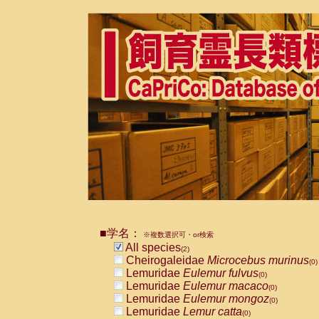
■学名：
※複数選択可・or検索
All species
(2)
Cheirogaleidae
Microcebus murinus
(0)
Lemuridae
Eulemur fulvus
(0)
Lemuridae
Eulemur macaco
(0)
Lemuridae
Eulemur mongoz
(0)
Lemuridae
Lemur catta
(0)