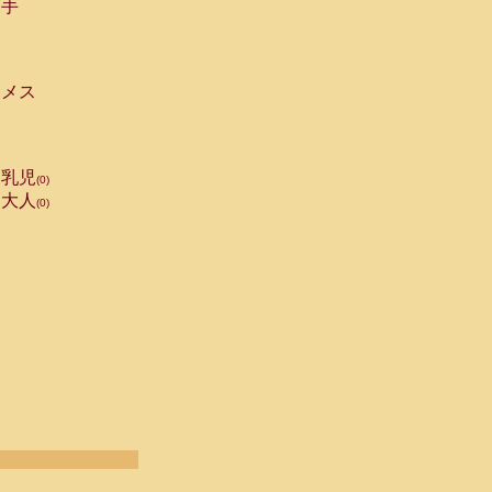
手
メス
乳児
(0)
大人
(0)