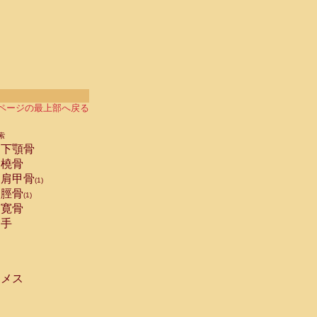
ページの最上部へ戻る
索
下顎骨
橈骨
肩甲骨
(1)
脛骨
(1)
寛骨
手
メス