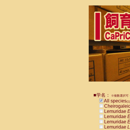
■学名：
※複数選択可・
All species
(1)
Cheirogalei
Lemuridae
E
Lemuridae
E
Lemuridae
E
Lemuridae
L