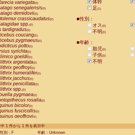
体幹
arecia variegata
(0)
alago senegalensis
足
(0)
(1)
alago demidovii
(0)
tolemur crassicaudatus
■性別：
(0)
alagidae
spp.
オス
(0)
(0)
s tardigradus
(0)
不明
(0)
ticebus coucang
(0)
ticebus pygmaeus
(0)
■年齢：
dicticus potto
(0)
胎児
(0)
rsius syrichta
(0)
子供
limico goeldii
(0)
(0)
不明
lithrix argentata
(0)
lithrix geoffroyi
(0)
lithrix humeralifer
(0)
lithrix jacchus
(0)
lithrix penicillata
(0)
lithrix
spp.
(0)
buella pygmaea
(0)
ntopithecus rosalia
(0)
uinus bicolor
(0)
uinus fuscicollis
(0)
uinus geoffroyi
(0)
uinus imperator
(0)
-1 件中 1 件から 1 件を表示中
uinus labiatus
(0)
guinus leucopus
性別：F
年齢：Unknown
(0)