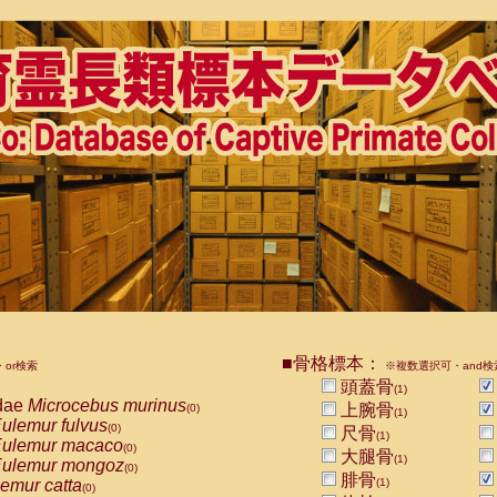
■骨格標本：
or検索
※複数選択可・and検
頭蓋骨
(1)
dae
Microcebus murinus
上腕骨
(0)
(1)
ulemur fulvus
(0)
尺骨
(1)
ulemur macaco
(0)
大腿骨
(1)
ulemur mongoz
(0)
腓骨
emur catta
(1)
(0)