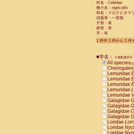
科名：Cebidae
Cebidae
Sa
種小名：
nigricollis
Cebidae
Sa
和名：クロクビタマ
Cebidae
Sag
頭蓋骨：一部無
Cebidae
Sa
尺骨：有
Cebidae
Sag
腓骨：有
Cebidae
Sa
手：有
Cebidae
Aot
Cebidae
Ceb
1 件中 1 件から 1 
Cebidae
Ceb
Cebidae
Ce
■学名：
Cebidae
Ceb
※複数選択可・
Cebidae
Ce
All species
(1)
Cebidae
Sai
Cheirogalei
Cebidae
Sai
Lemuridae
E
Atelidae
Alo
Lemuridae
E
Atelidae
Alo
Lemuridae
E
Atelidae
Alo
Lemuridae
L
Atelidae
Alo
Lemuridae
V
Atelidae
Ate
Galagidae
G
Atelidae
Ate
Galagidae
G
Atelidae
Ate
Galagidae
O
Atelidae
Ate
Galagidae
G
Atelidae
Lag
Loridae
Lori
Atelidae
Lag
Loridae
Nyc
Pitheciidae
Loridae
Nyc