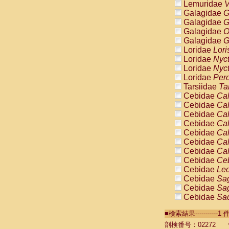
Lemuridae
V
Galagidae
G
Galagidae
G
Galagidae
O
Galagidae
G
Loridae
Lori
Loridae
Nyc
Loridae
Nyc
Loridae
Pero
Tarsiidae
Ta
Cebidae
Cal
Cebidae
Cal
Cebidae
Cal
Cebidae
Cal
Cebidae
Cal
Cebidae
Cal
Cebidae
Cal
Cebidae
Ce
Cebidae
Leo
Cebidae
Sag
Cebidae
Sag
Cebidae
Sag
Cebidae
Sag
■検索結果----------
Cebidae
Sag
Cebidae
Sa
剖検番号：02272