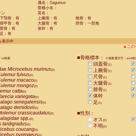
guinus midas
属名：
Saguinus
(0)
亜種小名：
guinus mystax
(0)
リン
英名：
uinus nigricollis
(1)
下顎骨：有
上腕骨：有
橈骨：有
guinus oedipus
(0)
肩甲骨：有
大腿骨：有
脛骨：一部無
uinus weddelli
(0)
寛骨：有
体幹：有
guinus
spp.
(0)
足：有
us trivirgatus
(0)
us albifrons
件を表示中
(0)
us apella
▲この
(0)
bus capucinus
(0)
us nigrivittatus
■骨格標本：
or検索
(0)
※複数選択可・and検
bus
spp.
頭蓋骨
(0)
(1)
miri boliviensis
dae
Microcebus murinus
(0)
上腕骨
(0)
(1)
miri sciureus
ulemur fulvus
(0)
(0)
尺骨
(1)
uatta caraya
ulemur macaco
(0)
(0)
大腿骨
(1)
uatta fusca
ulemur mongoz
(0)
(0)
腓骨
uatta seniculus
emur catta
(1)
(0)
(0)
uatta
spp.
体幹
arecia variegata
(0)
(0)
les belzebuth
alago senegalensis
足
(0)
(0)
(1)
les geoffroyi
alago demidovii
(0)
(0)
les paniscus
tolemur crassicaudatus
■性別：
(0)
(0)
les
spp.
alagidae
spp.
(0)
オス
(0)
(0)
othrix lagothricha
s tardigradus
(0)
(0)
不明
(0)
othrix lagothricha cana
ticebus coucang
(0)
(0)
Cacajao calvus rubicundus
ticebus pygmaeus
(0)
(0)