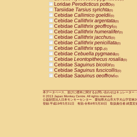
Pitheciidae
Callicebus cupreus
Loridae
Perodicticus potto
(0)
(0)
Pitheciidae
Callicebus donacophilus
Tarsiidae
Tarsius syrichta
(0
(0)
Pitheciidae
Callicebus moloch
Cebidae
Callimico goeldii
(0)
(0)
Pitheciidae
Callicebus torquatus
Cebidae
Callithrix argentata
(0)
(0)
Pitheciidae
Callicebus
spp.
Cebidae
Callithrix geoffroyi
(0)
(0)
Pitheciidae
Chiropotes satanas
Cebidae
Callithrix humeralifer
(0)
(0)
Pitheciidae
Pithecia monachus
Cebidae
Callithrix jacchus
(0)
(0)
Pitheciidae
Pithecia pithecia
Cebidae
Callithrix penicillata
(0)
(0)
Cercopithecidae
Cercocebus agilis
Cebidae
Callithrix
spp.
(0)
(0)
Cercopithecidae
Cercocebus galeritus
Cebidae
Cebuella pygmaea
(0)
Cercopithecidae
Cercocebus torquatu
Cebidae
Leontopithecus rosalia
(0)
Cercopithecidae
Cercocebus torquatus
Cebidae
Saguinus bicolor
(0)
Cercopithecidae
Cercocebus torquatu
Cebidae
Saguinus fuscicollis
(0)
Cercopithecidae
Cercocebus
hybrid
Cebidae
Saguinus geoffroyi
(0)
(0)
Cercopithecidae
Cercocebus
spp.
Cebidae
Saguinus imperator
(0)
(0)
Cercopithecidae
Lophocebus albigen
Cebidae
Saguinus labiatus
(0)
Cercopithecidae
Papio anubis
Cebidae
Saguinus leucopus
本データベース、並びに標本に関するお問い合わせはキュレーター・新宅勇太までお願い
(0)
(0)
© 2013 Japan Monkey Centre. All rights reserved.
Cercopithecidae
Papio cynocephalus
Cebidae
Saguinus midas
(
(0)
公益財団法人日本モンキーセンター 愛知県犬山市大字犬山字官林26番
Cercopithecidae
Papio hamadryas
Cebidae
Saguinus mystax
(0)
登録:平成19年5月31日 有効:令和4年5月30日 取扱責任者:綿貫宏
(0)
Cercopithecidae
Papio papio
Cebidae
Saguinus nigricollis
(0)
(1)
Cercopithecidae
Papio
spp.
Cebidae
Saguinus oedipus
(0)
(0)
Cercopithecidae
Mandrillus leucopha
Cebidae
Saguinus weddelli
(0)
Cercopithecidae
Mandrillus sphinx
Cebidae
Saguinus
spp.
(0)
(0)
Cercopithecidae
Theropithecus gelad
Cebidae
Aotus trivirgatus
(0)
Cercopithecidae
Macaca arctoides
Cebidae
Cebus albifrons
(0)
(0)