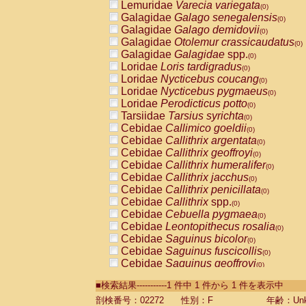
Lemuridae
Varecia variegata
(0)
Galagidae
Galago senegalensis
(0)
Galagidae
Galago demidovii
(0)
Galagidae
Otolemur crassicaudatus
(0)
Galagidae
Galagidae
spp.
(0)
Loridae
Loris tardigradus
(0)
Loridae
Nycticebus coucang
(0)
Loridae
Nycticebus pygmaeus
(0)
Loridae
Perodicticus potto
(0)
Tarsiidae
Tarsius syrichta
(0)
Cebidae
Callimico goeldii
(0)
Cebidae
Callithrix argentata
(0)
Cebidae
Callithrix geoffroyi
(0)
Cebidae
Callithrix humeralifer
(0)
Cebidae
Callithrix jacchus
(0)
Cebidae
Callithrix penicillata
(0)
Cebidae
Callithrix
spp.
(0)
Cebidae
Cebuella pygmaea
(0)
Cebidae
Leontopithecus rosalia
(0)
Cebidae
Saguinus bicolor
(0)
Cebidae
Saguinus fuscicollis
(0)
Cebidae
Saguinus geoffroyi
(0)
Cebidae
Saguinus imperator
(0)
■検索結果-----------1 件中 1 件から 1 件を表示中
Cebidae
Saguinus labiatus
(0)
Cebidae
Saguinus leucopus
剖検番号：02272
性別：F
年齢：Unk
(0)