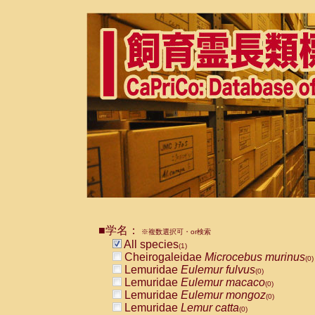
■学名：
※複数選択可・or検索
All species
(1)
Cheirogaleidae
Microcebus murinus
(0)
Lemuridae
Eulemur fulvus
(0)
Lemuridae
Eulemur macaco
(0)
Lemuridae
Eulemur mongoz
(0)
Lemuridae
Lemur catta
(0)