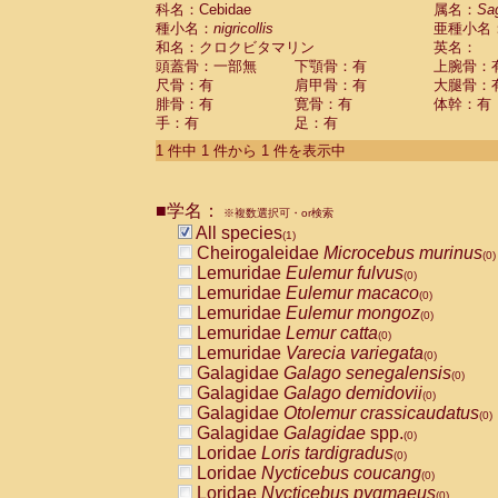
科名：Cebidae
Cebidae
Saguinus midas
属名：
Sa
(0)
種小名：
nigricollis
亜種小名
Cebidae
Saguinus mystax
(0)
和名：クロクビタマリン
英名：
Cebidae
Saguinus nigricollis
(1)
頭蓋骨：一部無
下顎骨：有
上腕骨：
Cebidae
Saguinus oedipus
(0)
尺骨：有
肩甲骨：有
大腿骨：
Cebidae
Saguinus weddelli
(0)
腓骨：有
寛骨：有
体幹：有
Cebidae
Saguinus
spp.
(0)
手：有
足：有
Cebidae
Aotus trivirgatus
(0)
Cebidae
Cebus albifrons
1 件中 1 件から 1 件を表示中
(0)
Cebidae
Cebus apella
(0)
Cebidae
Cebus capucinus
(0)
■学名：
Cebidae
Cebus nigrivittatus
※複数選択可・or検索
(0)
Cebidae
Cebus
spp.
All species
(0)
(1)
Cebidae
Saimiri boliviensis
Cheirogaleidae
Microcebus murinus
(0)
(0)
Cebidae
Saimiri sciureus
Lemuridae
Eulemur fulvus
(0)
(0)
Atelidae
Alouatta caraya
Lemuridae
Eulemur macaco
(0)
(0)
Atelidae
Alouatta fusca
Lemuridae
Eulemur mongoz
(0)
(0)
Atelidae
Alouatta seniculus
Lemuridae
Lemur catta
(0)
(0)
Atelidae
Alouatta
spp.
Lemuridae
Varecia variegata
(0)
(0)
Atelidae
Ateles belzebuth
Galagidae
Galago senegalensis
(0)
(0)
Atelidae
Ateles geoffroyi
Galagidae
Galago demidovii
(0)
(0)
Atelidae
Ateles paniscus
Galagidae
Otolemur crassicaudatus
(0)
(0)
Atelidae
Ateles
spp.
Galagidae
Galagidae
spp.
(0)
(0)
Atelidae
Lagothrix lagothricha
Loridae
Loris tardigradus
(0)
(0)
Atelidae
Lagothrix lagothricha cana
Loridae
Nycticebus coucang
(0)
(0)
Pitheciidae
Cacajao calvus rubicundu
Loridae
Nycticebus pygmaeus
(0)