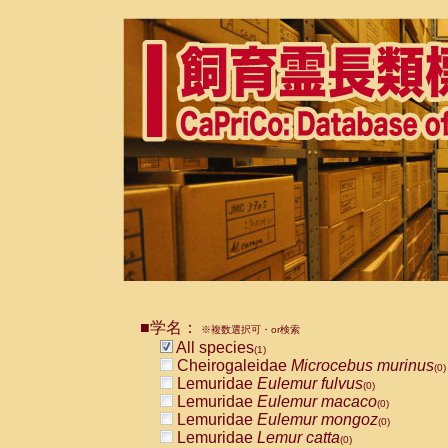
■学名：
※複数選択可・or検索
All species
(1)
Cheirogaleidae
Microcebus murinus
(0)
Lemuridae
Eulemur fulvus
(0)
Lemuridae
Eulemur macaco
(0)
Lemuridae
Eulemur mongoz
(0)
Lemuridae
Lemur catta
(0)