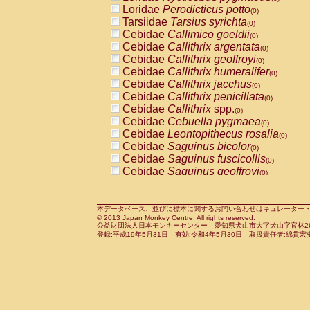
Pitheciidae
Callicebus cupreus
Loridae
Perodicticus potto
(0)
(0)
Pitheciidae
Callicebus donacophilus
Tarsiidae
Tarsius syrichta
(0
(0)
Pitheciidae
Callicebus moloch
Cebidae
Callimico goeldii
(0)
(0)
Pitheciidae
Callicebus torquatus
Cebidae
Callithrix argentata
(0)
(0)
Pitheciidae
Callicebus
spp.
Cebidae
Callithrix geoffroyi
(0)
(0)
Pitheciidae
Chiropotes satanas
Cebidae
Callithrix humeralifer
(0)
(0)
Pitheciidae
Pithecia monachus
Cebidae
Callithrix jacchus
(0)
(0)
Pitheciidae
Pithecia pithecia
Cebidae
Callithrix penicillata
(0)
(0)
Cercopithecidae
Cercocebus agilis
Cebidae
Callithrix
spp.
(0)
(0)
Cercopithecidae
Cercocebus galeritus
Cebidae
Cebuella pygmaea
(0)
Cercopithecidae
Cercocebus torquatu
Cebidae
Leontopithecus rosalia
(0)
Cercopithecidae
Cercocebus torquatus
Cebidae
Saguinus bicolor
(0)
Cercopithecidae
Cercocebus torquatu
Cebidae
Saguinus fuscicollis
(0)
Cercopithecidae
Cercocebus
hybrid
Cebidae
Saguinus geoffroyi
(0)
(0)
Cercopithecidae
Cercocebus
spp.
Cebidae
Saguinus imperator
(0)
(0)
Cercopithecidae
Lophocebus albigen
Cebidae
Saguinus labiatus
(0)
Cercopithecidae
Papio anubis
Cebidae
Saguinus leucopus
本データベース、並びに標本に関するお問い合わせはキュレーター・新宅勇太までお願い
(0)
(0)
© 2013 Japan Monkey Centre. All rights reserved.
Cercopithecidae
Papio cynocephalus
Cebidae
Saguinus midas
(
(0)
公益財団法人日本モンキーセンター 愛知県犬山市大字犬山字官林26番
Cercopithecidae
Papio hamadryas
Cebidae
Saguinus mystax
(0)
登録:平成19年5月31日 有効:令和4年5月30日 取扱責任者:綿貫宏
(0)
Cercopithecidae
Papio papio
Cebidae
Saguinus nigricollis
(0)
(1)
Cercopithecidae
Papio
spp.
Cebidae
Saguinus oedipus
(0)
(0)
Cercopithecidae
Mandrillus leucopha
Cebidae
Saguinus weddelli
(0)
Cercopithecidae
Mandrillus sphinx
Cebidae
Saguinus
spp.
(0)
(0)
Cercopithecidae
Theropithecus gelad
Cebidae
Aotus trivirgatus
(0)
Cercopithecidae
Macaca arctoides
Cebidae
Cebus albifrons
(0)
(0)