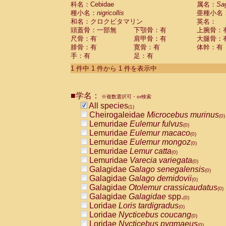
科名：Cebidae
Cebidae
Saguinus midas
属名：
Sa
(0)
種小名：
nigricollis
亜種小名
Cebidae
Saguinus mystax
(0)
和名：クロクビタマリン
英名：
Cebidae
Saguinus nigricollis
(1)
頭蓋骨：一部無
下顎骨：有
上腕骨：
Cebidae
Saguinus oedipus
(0)
尺骨：有
肩甲骨：有
大腿骨：
Cebidae
Saguinus weddelli
(0)
腓骨：有
寛骨：有
体幹：有
Cebidae
Saguinus
spp.
(0)
手：有
足：有
Cebidae
Aotus trivirgatus
(0)
Cebidae
Cebus albifrons
1 件中 1 件から 1 件を表示中
(0)
Cebidae
Cebus apella
(0)
Cebidae
Cebus capucinus
(0)
■学名：
Cebidae
Cebus nigrivittatus
※複数選択可・or検索
(0)
Cebidae
Cebus
spp.
All species
(0)
(1)
Cebidae
Saimiri boliviensis
Cheirogaleidae
Microcebus murinus
(0)
(0)
Cebidae
Saimiri sciureus
Lemuridae
Eulemur fulvus
(0)
(0)
Atelidae
Alouatta caraya
Lemuridae
Eulemur macaco
(0)
(0)
Atelidae
Alouatta fusca
Lemuridae
Eulemur mongoz
(0)
(0)
Atelidae
Alouatta seniculus
Lemuridae
Lemur catta
(0)
(0)
Atelidae
Alouatta
spp.
Lemuridae
Varecia variegata
(0)
(0)
Atelidae
Ateles belzebuth
Galagidae
Galago senegalensis
(0)
(0)
Atelidae
Ateles geoffroyi
Galagidae
Galago demidovii
(0)
(0)
Atelidae
Ateles paniscus
Galagidae
Otolemur crassicaudatus
(0)
(0)
Atelidae
Ateles
spp.
Galagidae
Galagidae
spp.
(0)
(0)
Atelidae
Lagothrix lagothricha
Loridae
Loris tardigradus
(0)
(0)
Atelidae
Lagothrix lagothricha cana
Loridae
Nycticebus coucang
(0)
(0)
Pitheciidae
Cacajao calvus rubicundu
Loridae
Nycticebus pygmaeus
(0)