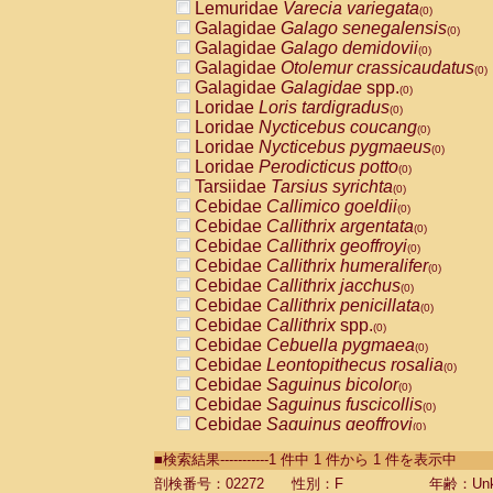
Lemuridae
Varecia variegata
(0)
Galagidae
Galago senegalensis
(0)
Galagidae
Galago demidovii
(0)
Galagidae
Otolemur crassicaudatus
(0)
Galagidae
Galagidae
spp.
(0)
Loridae
Loris tardigradus
(0)
Loridae
Nycticebus coucang
(0)
Loridae
Nycticebus pygmaeus
(0)
Loridae
Perodicticus potto
(0)
Tarsiidae
Tarsius syrichta
(0)
Cebidae
Callimico goeldii
(0)
Cebidae
Callithrix argentata
(0)
Cebidae
Callithrix geoffroyi
(0)
Cebidae
Callithrix humeralifer
(0)
Cebidae
Callithrix jacchus
(0)
Cebidae
Callithrix penicillata
(0)
Cebidae
Callithrix
spp.
(0)
Cebidae
Cebuella pygmaea
(0)
Cebidae
Leontopithecus rosalia
(0)
Cebidae
Saguinus bicolor
(0)
Cebidae
Saguinus fuscicollis
(0)
Cebidae
Saguinus geoffroyi
(0)
Cebidae
Saguinus imperator
(0)
■検索結果-----------1 件中 1 件から 1 件を表示中
Cebidae
Saguinus labiatus
(0)
Cebidae
Saguinus leucopus
剖検番号：02272
性別：F
年齢：Unk
(0)