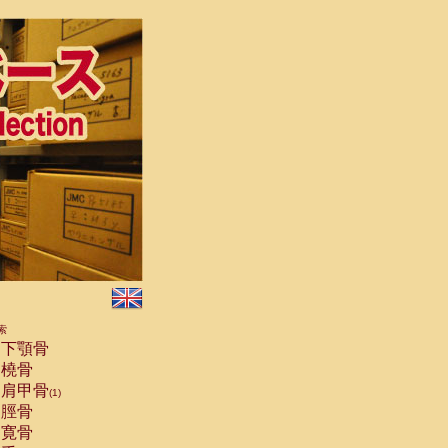
索
下顎骨
橈骨
肩甲骨
(1)
脛骨
寛骨