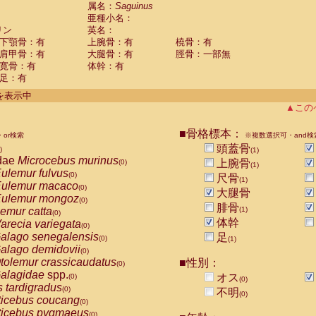
guinus midas
属名：
Saguinus
(0)
亜種小名：
guinus mystax
(0)
リン
英名：
uinus nigricollis
(1)
下顎骨：有
上腕骨：有
橈骨：有
guinus oedipus
(0)
肩甲骨：有
大腿骨：有
脛骨：一部無
uinus weddelli
(0)
寛骨：有
体幹：有
guinus
spp.
(0)
足：有
us trivirgatus
(0)
us albifrons
件を表示中
(0)
us apella
▲この
(0)
bus capucinus
(0)
us nigrivittatus
■骨格標本：
or検索
(0)
※複数選択可・and検
bus
spp.
頭蓋骨
(0)
)
(1)
miri boliviensis
dae
Microcebus murinus
(0)
上腕骨
(0)
(1)
miri sciureus
ulemur fulvus
(0)
(0)
尺骨
(1)
uatta caraya
ulemur macaco
(0)
(0)
大腿骨
uatta fusca
ulemur mongoz
(0)
(0)
腓骨
uatta seniculus
emur catta
(1)
(0)
(0)
uatta
spp.
体幹
arecia variegata
(0)
(0)
les belzebuth
alago senegalensis
足
(0)
(0)
(1)
les geoffroyi
alago demidovii
(0)
(0)
les paniscus
tolemur crassicaudatus
■性別：
(0)
(0)
les
spp.
alagidae
spp.
(0)
オス
(0)
(0)
othrix lagothricha
s tardigradus
(0)
(0)
不明
(0)
othrix lagothricha cana
ticebus coucang
(0)
(0)
Cacajao calvus rubicundus
ticebus pygmaeus
(0)
(0)