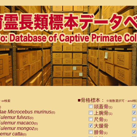
■骨格標本：
or検索
※複数選択可・and検
頭蓋骨
)
(1)
dae
Microcebus murinus
上腕骨
(0)
(1)
ulemur fulvus
(0)
尺骨
(1)
ulemur macaco
(0)
大腿骨
ulemur mongoz
(0)
腓骨
emur catta
(1)
(0)