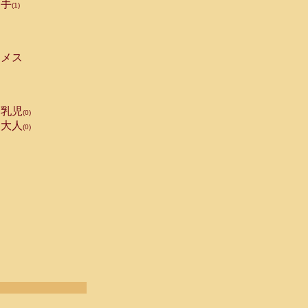
手
(1)
メス
乳児
(0)
大人
(0)