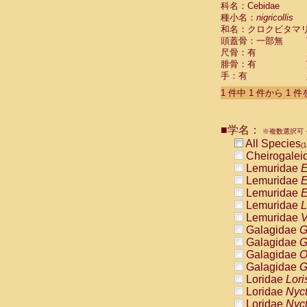
科名：Cebidae
Cebidae
Sa
種小名：
nigricollis
Cebidae
Sa
和名：クロクビタマ
Cebidae
Sag
頭蓋骨：一部無
Cebidae
Sa
尺骨：有
Cebidae
Sag
腓骨：有
Cebidae
Sa
手：有
Cebidae
Aot
Cebidae
Ceb
1 件中 1 件から 1 
Cebidae
Ceb
Cebidae
Ce
■学名：
Cebidae
Ceb
※複数選択可・
Cebidae
Ce
All Species
(1
Cebidae
Sai
Cheirogalei
Cebidae
Sai
Lemuridae
E
Atelidae
Alo
Lemuridae
E
Atelidae
Alo
Lemuridae
E
Atelidae
Alo
Lemuridae
L
Atelidae
Alo
Lemuridae
V
Atelidae
Ate
Galagidae
G
Atelidae
Ate
Galagidae
G
Atelidae
Ate
Galagidae
O
Atelidae
Ate
Galagidae
G
Atelidae
Lag
Loridae
Lori
Atelidae
Lag
Loridae
Nyc
Pitheciidae
Loridae
Nyc