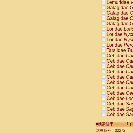
Lemuridae
V
Galagidae
G
Galagidae
G
Galagidae
O
Galagidae
G
Loridae
Lori
Loridae
Nyc
Loridae
Nyc
Loridae
Pero
Tarsiidae
Ta
Cebidae
Cal
Cebidae
Cal
Cebidae
Cal
Cebidae
Cal
Cebidae
Cal
Cebidae
Cal
Cebidae
Cal
Cebidae
Ce
Cebidae
Leo
Cebidae
Sag
Cebidae
Sag
Cebidae
Sag
Cebidae
Sag
■検索結果----------
Cebidae
Sag
Cebidae
Sa
剖検番号：02272