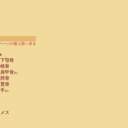
ページの最上部へ戻る
索
下顎骨
橈骨
肩甲骨
(1)
脛骨
寛骨
手
(1)
メス