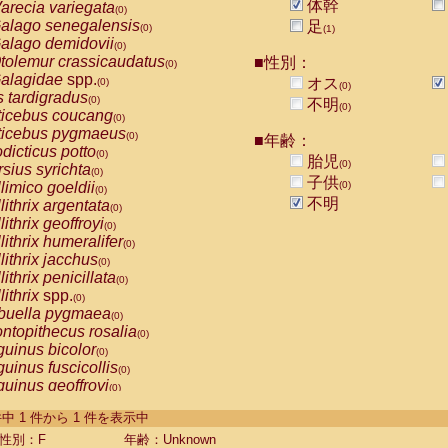
体幹
arecia variegata
(0)
alago senegalensis
足
(0)
(1)
alago demidovii
(0)
tolemur crassicaudatus
■性別：
(0)
alagidae
spp.
オス
(0)
(0)
s tardigradus
(0)
不明
(0)
ticebus coucang
(0)
ticebus pygmaeus
(0)
■年齢：
dicticus potto
(0)
胎児
(0)
rsius syrichta
(0)
子供
limico goeldii
(0)
(0)
不明
lithrix argentata
(0)
lithrix geoffroyi
(0)
lithrix humeralifer
(0)
lithrix jacchus
(0)
lithrix penicillata
(0)
lithrix
spp.
(0)
buella pygmaea
(0)
ntopithecus rosalia
(0)
uinus bicolor
(0)
uinus fuscicollis
(0)
uinus geoffroyi
(0)
uinus imperator
(0)
-1 件中 1 件から 1 件を表示中
uinus labiatus
(0)
guinus leucopus
性別：F
年齢：Unknown
(0)