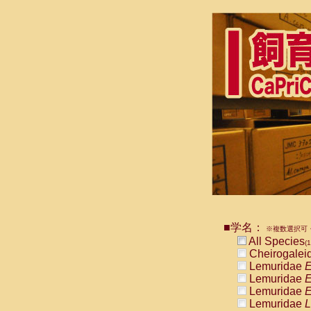
■学名：
※複数選択可・
All Species
(1
Cheirogalei
Lemuridae
E
Lemuridae
E
Lemuridae
E
Lemuridae
L