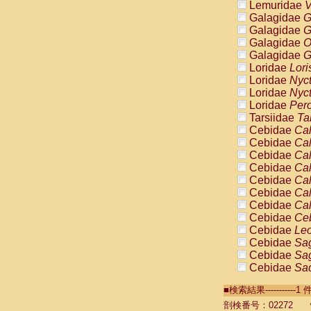
Lemuridae
V
Galagidae
G
Galagidae
G
Galagidae
O
Galagidae
G
Loridae
Lori
Loridae
Nyc
Loridae
Nyc
Loridae
Pero
Tarsiidae
Ta
Cebidae
Cal
Cebidae
Cal
Cebidae
Cal
Cebidae
Cal
Cebidae
Cal
Cebidae
Cal
Cebidae
Cal
Cebidae
Ce
Cebidae
Leo
Cebidae
Sag
Cebidae
Sag
Cebidae
Sag
Cebidae
Sag
■検索結果----------
Cebidae
Sag
Cebidae
Sa
剖検番号：02272