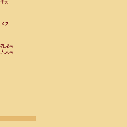
手
(1)
メス
乳児
(0)
大人
(0)