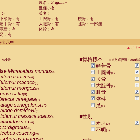
guinus midas
属名：
Saguinus
(0)
亜種小名：
guinus mystax
(0)
リン
英名：
uinus nigricollis
(1)
下顎骨：有
上腕骨：有
橈骨：有
guinus oedipus
(0)
肩甲骨：有
大腿骨：有
脛骨：一部無
uinus weddelli
(0)
寛骨：有
体幹：有
guinus
spp.
(0)
足：有
us trivirgatus
(0)
us albifrons
件を表示中
(0)
us apella
▲この
(0)
bus capucinus
(0)
us nigrivittatus
■骨格標本：
or検索
(0)
※複数選択可・and検
bus
spp.
頭蓋骨
(0)
miri boliviensis
dae
Microcebus murinus
(0)
上腕骨
(0)
(1)
miri sciureus
ulemur fulvus
(0)
(0)
尺骨
uatta caraya
ulemur macaco
(0)
(0)
大腿骨
(1)
uatta fusca
ulemur mongoz
(0)
(0)
腓骨
uatta seniculus
emur catta
(0)
(0)
uatta
spp.
体幹
arecia variegata
(0)
(0)
les belzebuth
alago senegalensis
足
(0)
(0)
(1)
les geoffroyi
alago demidovii
(0)
(0)
les paniscus
tolemur crassicaudatus
■性別：
(0)
(0)
les
spp.
alagidae
spp.
(0)
オス
(0)
(0)
othrix lagothricha
s tardigradus
(0)
(0)
不明
(0)
othrix lagothricha cana
ticebus coucang
(0)
(0)
Cacajao calvus rubicundus
ticebus pygmaeus
(0)
(0)