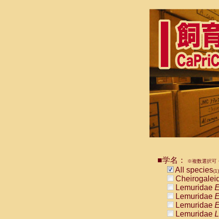
■学名：
※複数選択可・
All species
(1)
Cheirogalei
Lemuridae
E
Lemuridae
E
Lemuridae
E
Lemuridae
L