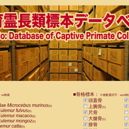
■骨格標本：
or検索
※複数選択可・and検
頭蓋骨
dae
Microcebus murinus
上腕骨
(0)
(1)
ulemur fulvus
(0)
尺骨
ulemur macaco
(0)
大腿骨
(1)
ulemur mongoz
(0)
腓骨
emur catta
(0)