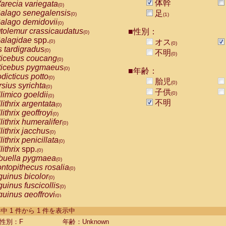
体幹
arecia variegata
(0)
alago senegalensis
足
(0)
(1)
alago demidovii
(0)
tolemur crassicaudatus
■性別：
(0)
alagidae
spp.
オス
(0)
(0)
s tardigradus
(0)
不明
(0)
ticebus coucang
(0)
ticebus pygmaeus
(0)
■年齢：
dicticus potto
(0)
胎児
(0)
rsius syrichta
(0)
子供
limico goeldii
(0)
(0)
不明
lithrix argentata
(0)
lithrix geoffroyi
(0)
lithrix humeralifer
(0)
lithrix jacchus
(0)
lithrix penicillata
(0)
lithrix
spp.
(0)
buella pygmaea
(0)
ntopithecus rosalia
(0)
uinus bicolor
(0)
uinus fuscicollis
(0)
uinus geoffroyi
(0)
uinus imperator
(0)
-1 件中 1 件から 1 件を表示中
uinus labiatus
(0)
guinus leucopus
性別：F
年齢：Unknown
(0)