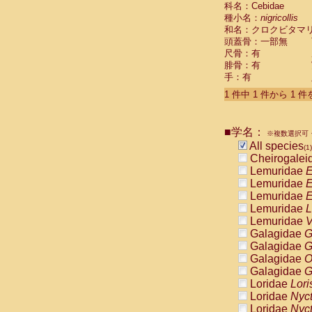
科名：Cebidae
Cebidae
Sa
種小名：
nigricollis
Cebidae
Sa
和名：クロクビタマ
Cebidae
Sag
頭蓋骨：一部無
Cebidae
Sa
尺骨：有
Cebidae
Sag
腓骨：有
Cebidae
Sa
手：有
Cebidae
Aot
Cebidae
Ceb
1 件中 1 件から 1 
Cebidae
Ceb
Cebidae
Ce
■学名：
Cebidae
Ceb
※複数選択可・
Cebidae
Ce
All species
(1)
Cebidae
Sai
Cheirogalei
Cebidae
Sai
Lemuridae
E
Atelidae
Alo
Lemuridae
E
Atelidae
Alo
Lemuridae
E
Atelidae
Alo
Lemuridae
L
Atelidae
Alo
Lemuridae
V
Atelidae
Ate
Galagidae
G
Atelidae
Ate
Galagidae
G
Atelidae
Ate
Galagidae
O
Atelidae
Ate
Galagidae
G
Atelidae
Lag
Loridae
Lori
Atelidae
Lag
Loridae
Nyc
Pitheciidae
Loridae
Nyc