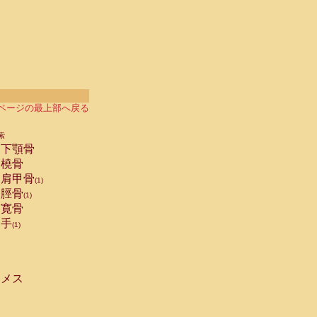
ページの最上部へ戻る
索
下顎骨
橈骨
肩甲骨
(1)
脛骨
(1)
寛骨
手
(1)
メス