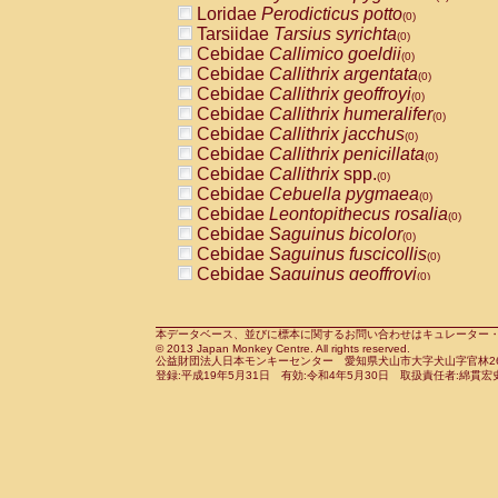
Loridae
Perodicticus potto
Cercopithecidae
Macaca assamensis
(0)
(
Tarsiidae
Tarsius syrichta
Cercopithecidae
Macaca brunnescen
(0)
Cebidae
Callimico goeldii
Cercopithecidae
Macaca cyclopis
(0)
(0)
Cebidae
Callithrix argentata
Cercopithecidae
Macaca fascicularis
(0)
(1
Cebidae
Callithrix geoffroyi
Cercopithecidae
Macaca fuscaca fusc
(0)
Cebidae
Callithrix humeralifer
Cercopithecidae
Macaca fuscata yaku
(0)
Cebidae
Callithrix jacchus
Cercopithecidae
Macaca fuscata
hybr
(0)
Cebidae
Callithrix penicillata
Cercopithecidae
Macaca maura
(0)
(0)
Cebidae
Callithrix
spp.
Cercopithecidae
Macaca mulatta
(0)
(1)
Cebidae
Cebuella pygmaea
Cercopithecidae
Macaca nemestrina
(0)
(0
Cebidae
Leontopithecus rosalia
Cercopithecidae
Macaca nigra
(0)
(0)
Cebidae
Saguinus bicolor
Cercopithecidae
Macaca radiata
(0)
(0)
Cebidae
Saguinus fuscicollis
Cercopithecidae
Macaca silenus
(0)
(0)
Cebidae
Saguinus geoffroyi
Cercopithecidae
Macaca sinica
(0)
(0)
Cebidae
Saguinus imperator
Cercopithecidae
Macaca sylvanus
(0)
(0)
Cebidae
Saguinus labiatus
Cercopithecidae
Macaca thibetana
(0)
(0)
Cebidae
Saguinus leucopus
Cercopithecidae
Macaca tonkeana
本データベース、並びに標本に関するお問い合わせはキュレーター・新宅勇太までお願い
(0)
(0)
© 2013 Japan Monkey Centre. All rights reserved.
Cebidae
Saguinus midas
Cercopithecidae
Macaca
hybrid
(0)
(0)
公益財団法人日本モンキーセンター 愛知県犬山市大字犬山字官林26番
Cebidae
Saguinus mystax
Cercopithecidae
Macaca
spp.
登録:平成19年5月31日 有効:令和4年5月30日 取扱責任者:綿貫宏
(0)
(0)
Cebidae
Saguinus nigricollis
Cercopithecidae
Allenopithecus nigrov
(1)
Cebidae
Saguinus oedipus
Cercopithecidae
Cercopithecus ascan
(0)
Cebidae
Saguinus weddelli
Cercopithecidae
Cercopithecus ascan
(0)
Cebidae
Saguinus
spp.
Cercopithecidae
Cercopithecus ceph
(0)
Cebidae
Aotus trivirgatus
Cercopithecidae
Cercopithecus diana
(0)
Cebidae
Cebus albifrons
Cercopithecidae
Cercopithecus hamly
(0)