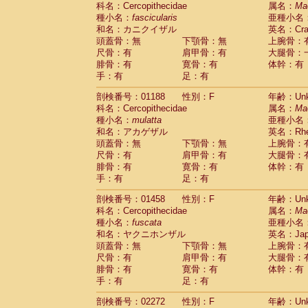
科名：Cercopithecidae
Cebidae
Saguinus midas
属名：
Ma
(0)
種小名：
fascicularis
亜種小名
Cebidae
Saguinus mystax
(0)
和名：カニクイザル
英名：Crab
Cebidae
Saguinus nigricollis
(1)
頭蓋骨：無
下顎骨：無
上腕骨：
Cebidae
Saguinus oedipus
(0)
尺骨：有
肩甲骨：有
大腿骨：
Cebidae
Saguinus weddelli
(0)
腓骨：有
寛骨：有
体幹：有
Cebidae
Saguinus
spp.
(0)
手：有
足：有
Cebidae
Aotus trivirgatus
(0)
Cebidae
Cebus albifrons
(0)
剖検番号：01188
性別：F
年齢：Unk
Cebidae
Cebus apella
科名：Cercopithecidae
(0)
属名：
Ma
Cebidae
Cebus capucinus
種小名：
mulatta
亜種小名
(0)
Cebidae
Cebus nigrivittatus
和名：アカゲザル
英名：Rhes
(0)
Cebidae
Cebus
spp.
頭蓋骨：無
下顎骨：無
上腕骨：
(0)
Cebidae
Saimiri boliviensis
尺骨：有
肩甲骨：有
大腿骨：
(0)
腓骨：有
Cebidae
Saimiri sciureus
寛骨：有
体幹：有
(0)
手：有
足：有
Atelidae
Alouatta caraya
(0)
Atelidae
Alouatta fusca
(0)
剖検番号：01458
性別：F
年齢：Unk
Atelidae
Alouatta seniculus
(0)
科名：Cercopithecidae
属名：
Ma
Atelidae
Alouatta
spp.
(0)
種小名：
fuscata
亜種小名
Atelidae
Ateles belzebuth
(0)
和名：ヤクニホンザル
英名：Japa
Atelidae
Ateles geoffroyi
(0)
頭蓋骨：無
下顎骨：無
上腕骨：
Atelidae
Ateles paniscus
(0)
尺骨：有
肩甲骨：有
大腿骨：
Atelidae
Ateles
spp.
腓骨：有
寛骨：有
(0)
体幹：有
Atelidae
Lagothrix lagothricha
手：有
足：有
(0)
Atelidae
Lagothrix lagothricha cana
(0)
剖検番号：02272
性別：F
年齢：Unk
Pitheciidae
Cacajao calvus rubicundu