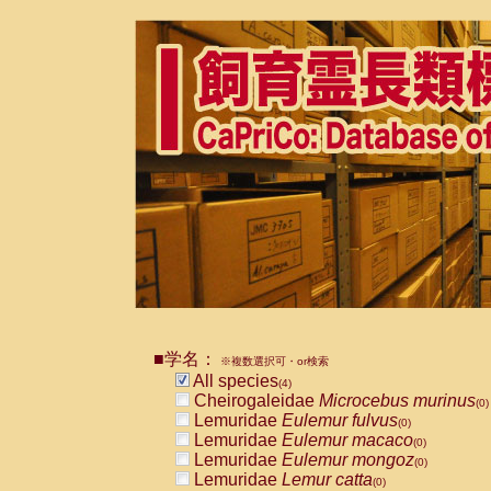
■学名：
※複数選択可・or検索
All species
(4)
Cheirogaleidae
Microcebus murinus
(0)
Lemuridae
Eulemur fulvus
(0)
Lemuridae
Eulemur macaco
(0)
Lemuridae
Eulemur mongoz
(0)
Lemuridae
Lemur catta
(0)