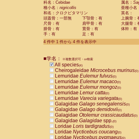
科名：Cebidae
属名：
Sa
Pitheciidae
Callicebus cupreus
(0)
種小名：
nigricollis
亜種小名
Pitheciidae
Callicebus donacophilus
(0
和名：クロクビタマリン
英名：
Pitheciidae
Callicebus moloch
(0)
頭蓋骨：一部無
下顎骨：有
上腕骨：
Pitheciidae
Callicebus torquatus
(0)
尺骨：有
肩甲骨：有
大腿骨：
Pitheciidae
Callicebus
spp.
(0)
腓骨：有
寛骨：有
体幹：有
Pitheciidae
Chiropotes satanas
(0)
手：有
足：有
Pitheciidae
Pithecia monachus
(0)
4 件中 1 件から 4 件を表示中
Pitheciidae
Pithecia pithecia
(0)
Cercopithecidae
Cercocebus agilis
(0)
Cercopithecidae
Cercocebus galeritus
■学名：
Cercopithecidae
Cercocebus torquatu
※複数選択可・or検索
All species
Cercopithecidae
Cercocebus torquatus
(4)
Cheirogaleidae
Microcebus murinus
Cercopithecidae
Cercocebus torquatu
(0)
Lemuridae
Eulemur fulvus
Cercopithecidae
Cercocebus
hybrid
(0)
(0)
Lemuridae
Eulemur macaco
Cercopithecidae
Cercocebus
spp.
(0)
(0)
Lemuridae
Eulemur mongoz
Cercopithecidae
Lophocebus albigen
(0)
Lemuridae
Lemur catta
Cercopithecidae
Papio anubis
(0)
(0)
Lemuridae
Varecia variegata
Cercopithecidae
Papio cynocephalus
(0)
(
Galagidae
Galago senegalensis
Cercopithecidae
Papio hamadryas
(0)
(0)
Galagidae
Galago demidovii
Cercopithecidae
Papio papio
(0)
(0)
Galagidae
Otolemur crassicaudatus
Cercopithecidae
Papio
spp.
(0)
(0)
Galagidae
Galagidae
spp.
Cercopithecidae
Mandrillus leucopha
(0)
Loridae
Loris tardigradus
Cercopithecidae
Mandrillus sphinx
(0)
(0)
Loridae
Nycticebus coucang
Cercopithecidae
Theropithecus gelad
(0)
Loridae
Nycticebus pygmaeus
Cercopithecidae
Macaca arctoides
(0)
(0)