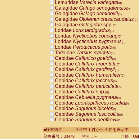
Lemuridae
Varecia variegata
(0)
Galagidae
Galago senegalensis
(0)
Galagidae
Galago demidovii
(0)
Galagidae
Otolemur crassicaudatus
(0)
Galagidae
Galagidae
spp.
(0)
Loridae
Loris tardigradus
(0)
Loridae
Nycticebus coucang
(0)
Loridae
Nycticebus pygmaeus
(0)
Loridae
Perodicticus potto
(0)
Tarsiidae
Tarsius syrichta
(0)
Cebidae
Callimico goeldii
(0)
Cebidae
Callithrix argentata
(0)
Cebidae
Callithrix geoffroyi
(0)
Cebidae
Callithrix humeralifer
(0)
Cebidae
Callithrix jacchus
(0)
Cebidae
Callithrix penicillata
(0)
Cebidae
Callithrix
spp.
(0)
Cebidae
Cebuella pygmaea
(0)
Cebidae
Leontopithecus rosalia
(0)
Cebidae
Saguinus bicolor
(0)
Cebidae
Saguinus fuscicollis
(0)
Cebidae
Saguinus geoffroyi
(0)
Cebidae
Saguinus imperator
(0)
■検索結果-----------4 件中 1 件から 4 件を表示中
Cebidae
Saguinus labiatus
(0)
Cebidae
Saguinus leucopus
剖検番号：00479
性別：F
年齢：Unk
(0)