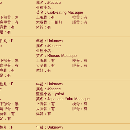
e
guinus midas
属名：
Macaca
(0)
亜種小名：
guinus mystax
(0)
英名：Crab-eating Macaque
uinus nigricollis
(1)
下顎骨：無
上腕骨：有
橈骨：有
guinus oedipus
(0)
肩甲骨：有
大腿骨：一部無
脛骨：有
uinus weddelli
(0)
寛骨：有
体幹：有
guinus
spp.
(0)
足：有
us trivirgatus
(0)
us albifrons
(0)
性別：F
年齢：Unknown
us apella
e
(0)
属名：
Macaca
bus capucinus
亜種小名：
(0)
us nigrivittatus
英名：Rhesus Macaque
(0)
bus
spp.
下顎骨：無
上腕骨：有
橈骨：有
(0)
miri boliviensis
肩甲骨：有
大腿骨：有
脛骨：有
(0)
miri sciureus
寛骨：有
体幹：有
(0)
足：有
uatta caraya
(0)
uatta fusca
(0)
性別：F
年齢：Unknown
uatta seniculus
(0)
e
属名：
Macaca
uatta
spp.
(0)
亜種小名：
yakui
les belzebuth
(0)
ル
英名：Japanese Yaku-Macaque
les geoffroyi
(0)
下顎骨：無
上腕骨：有
橈骨：有
les paniscus
(0)
肩甲骨：有
大腿骨：有
脛骨：有
les
spp.
寛骨：有
(0)
体幹：有
othrix lagothricha
足：有
(0)
othrix lagothricha cana
(0)
性別：F
年齢：Unknown
Cacajao calvus rubicundus
(0)