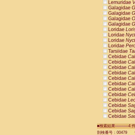
Lemuridae
V
Galagidae
G
Galagidae
G
Galagidae
O
Galagidae
G
Loridae
Lori
Loridae
Nyc
Loridae
Nyc
Loridae
Pero
Tarsiidae
Ta
Cebidae
Cal
Cebidae
Cal
Cebidae
Cal
Cebidae
Cal
Cebidae
Cal
Cebidae
Cal
Cebidae
Cal
Cebidae
Ce
Cebidae
Leo
Cebidae
Sag
Cebidae
Sag
Cebidae
Sag
Cebidae
Sag
■検索結果----------
Cebidae
Sag
Cebidae
Sa
剖検番号：00479