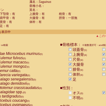
属名：
Saguinus
Callicebus cupreus
(0)
亜種小名：
Callicebus donacophilus
(0)
リン
英名：
Callicebus moloch
(0)
下顎骨：有
上腕骨：有
橈骨：有
Callicebus torquatus
(0)
肩甲骨：有
大腿骨：有
脛骨：一部無
Callicebus
spp.
(0)
寛骨：有
体幹：有
Chiropotes satanas
(0)
足：有
Pithecia monachus
(0)
件を表示中
Pithecia pithecia
(0)
▲この
idae
Cercocebus agilis
(0)
idae
Cercocebus galeritus chrysogaster
(0)
■骨格標本：
idae
Cercocebus torquatus atys
or検索
※複数選択可・and検
(0)
idae
Cercocebus torquatus lunulatus
頭蓋骨
(0)
(1)
dae
Microcebus murinus
idae
Cercocebus torquatus torquatus
上腕骨
(0)
(0)
(4)
ulemur fulvus
idae
Cercocebus
hybrid
(0)
(0)
尺骨
(4)
ulemur macaco
idae
Cercocebus
spp.
(0)
(0)
大腿骨
ulemur mongoz
idae
Lophocebus albigena
(0)
(0)
腓骨
emur catta
(4)
idae
Papio anubis
(0)
(0)
体幹
arecia variegata
idae
Papio cynocephalus
(4)
(0)
(0)
alago senegalensis
idae
Papio hamadryas
足
(0)
(0)
alago demidovii
idae
Papio papio
(0)
(0)
tolemur crassicaudatus
idae
Papio
spp.
■性別：
(0)
(0)
alagidae
spp.
idae
Mandrillus leucophaeus
オス
(0)
(0)
(0)
s tardigradus
idae
Mandrillus sphinx
(0)
(0)
不明
(0)
ticebus coucang
idae
Theropithecus gelada
(0)
(0)
ticebus pygmaeus
idae
Macaca arctoides
(0)
(0)