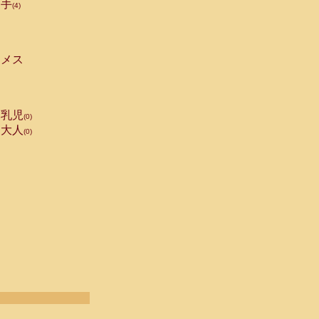
手
(4)
メス
乳児
(0)
大人
(0)