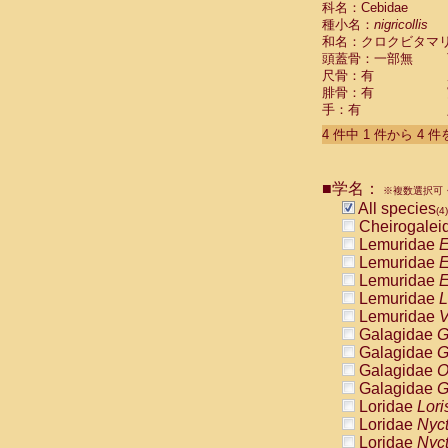
科名：Cebidae
Pitheciidae
種小名：
nigricollis
Pitheciidae
和名：クロクビタマ
Pitheciidae
頭蓋骨：一部無
Pitheciidae
尺骨：有
Pitheciidae
腓骨：有
Pitheciidae
手：有
Pitheciidae
4 件中 1 件から 4 
Pitheciidae
Cercopithec
Cercopithec
■学名：
Cercopithec
※複数選択可・
All species
Cercopithec
(4)
Cheirogalei
Cercopithec
Lemuridae
E
Cercopithec
Lemuridae
E
Cercopithec
Lemuridae
E
Cercopithec
Lemuridae
L
Cercopithec
Lemuridae
V
Cercopithec
Galagidae
G
Cercopithec
Galagidae
G
Cercopithec
Galagidae
O
Cercopithec
Galagidae
G
Cercopithec
Loridae
Lori
Cercopithec
Loridae
Nyc
Cercopithec
Loridae
Nyc
Cercopithec