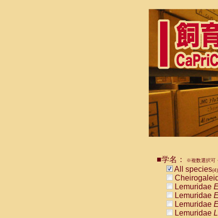
■学名：
※複数選択可・
All species
(4)
Cheirogalei
Lemuridae
E
Lemuridae
E
Lemuridae
E
Lemuridae
L