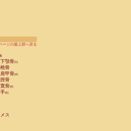
ページの最上部へ戻る
索
下顎骨
(1)
橈骨
肩甲骨
(4)
脛骨
寛骨
(4)
手
(4)
メス