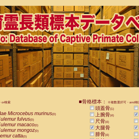
■骨格標本：
or検索
※複数選択可・and検
頭蓋骨
(1)
dae
Microcebus murinus
上腕骨
(0)
(4)
ulemur fulvus
(0)
尺骨
(4)
ulemur macaco
(0)
大腿骨
ulemur mongoz
(0)
腓骨
emur catta
(4)
(0)