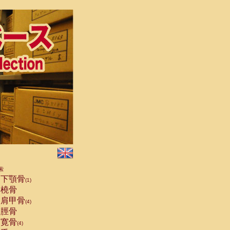
索
下顎骨
(1)
橈骨
肩甲骨
(4)
脛骨
寛骨
(4)