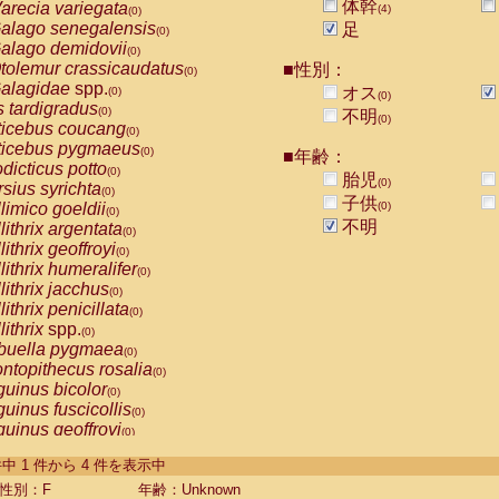
体幹
arecia variegata
(4)
(0)
alago senegalensis
足
(0)
alago demidovii
(0)
tolemur crassicaudatus
■性別：
(0)
alagidae
spp.
オス
(0)
(0)
s tardigradus
(0)
不明
(0)
ticebus coucang
(0)
ticebus pygmaeus
(0)
■年齢：
dicticus potto
(0)
胎児
(0)
rsius syrichta
(0)
子供
limico goeldii
(0)
(0)
不明
lithrix argentata
(0)
lithrix geoffroyi
(0)
lithrix humeralifer
(0)
lithrix jacchus
(0)
lithrix penicillata
(0)
lithrix
spp.
(0)
buella pygmaea
(0)
ntopithecus rosalia
(0)
uinus bicolor
(0)
uinus fuscicollis
(0)
uinus geoffroyi
(0)
uinus imperator
(0)
-4 件中 1 件から 4 件を表示中
uinus labiatus
(0)
guinus leucopus
性別：F
年齢：Unknown
(0)