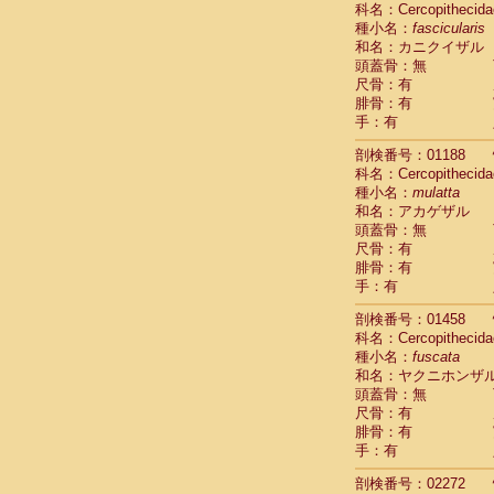
科名：Cercopithecida
Cebidae
Sa
種小名：
fascicularis
Cebidae
Sa
和名：カニクイザル
Cebidae
Sag
頭蓋骨：無
Cebidae
Sa
尺骨：有
Cebidae
Sag
腓骨：有
Cebidae
Sa
手：有
Cebidae
Aot
Cebidae
Ceb
剖検番号：01188
Cebidae
Ceb
科名：Cercopithecida
Cebidae
Ce
種小名：
mulatta
Cebidae
Ceb
和名：アカゲザル
Cebidae
Ce
頭蓋骨：無
Cebidae
Sai
尺骨：有
腓骨：有
Cebidae
Sai
手：有
Atelidae
Alo
Atelidae
Alo
剖検番号：01458
Atelidae
Alo
科名：Cercopithecida
Atelidae
Alo
種小名：
fuscata
Atelidae
Ate
和名：ヤクニホンザ
Atelidae
Ate
頭蓋骨：無
Atelidae
Ate
尺骨：有
Atelidae
Ate
腓骨：有
Atelidae
Lag
手：有
Atelidae
Lag
剖検番号：02272
Pitheciidae