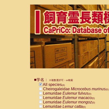
■学名：
※複数選択可・or検索
All species
(4)
Cheirogaleidae
Microcebus murinus
(0)
Lemuridae
Eulemur fulvus
(0)
Lemuridae
Eulemur macaco
(0)
Lemuridae
Eulemur mongoz
(0)
Lemuridae
Lemur catta
(0)