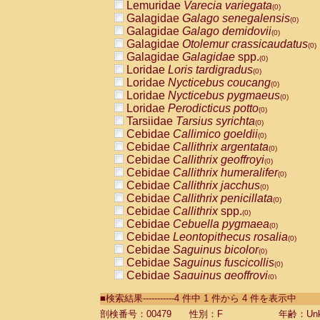
Lemuridae
Varecia variegata
(0)
Galagidae
Galago senegalensis
(0)
Galagidae
Galago demidovii
(0)
Galagidae
Otolemur crassicaudatus
(0)
Galagidae
Galagidae
spp.
(0)
Loridae
Loris tardigradus
(0)
Loridae
Nycticebus coucang
(0)
Loridae
Nycticebus pygmaeus
(0)
Loridae
Perodicticus potto
(0)
Tarsiidae
Tarsius syrichta
(0)
Cebidae
Callimico goeldii
(0)
Cebidae
Callithrix argentata
(0)
Cebidae
Callithrix geoffroyi
(0)
Cebidae
Callithrix humeralifer
(0)
Cebidae
Callithrix jacchus
(0)
Cebidae
Callithrix penicillata
(0)
Cebidae
Callithrix
spp.
(0)
Cebidae
Cebuella pygmaea
(0)
Cebidae
Leontopithecus rosalia
(0)
Cebidae
Saguinus bicolor
(0)
Cebidae
Saguinus fuscicollis
(0)
Cebidae
Saguinus geoffroyi
(0)
Cebidae
Saguinus imperator
(0)
■検索結果-----------4 件中 1 件から 4 件を表示中
Cebidae
Saguinus labiatus
(0)
Cebidae
Saguinus leucopus
剖検番号：00479
性別：F
年齢：Unk
(0)