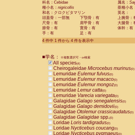
科名：Cebidae
属名：
Sa
Pitheciidae
Callicebus cupreus
(0)
種小名：
nigricollis
亜種小名
Pitheciidae
Callicebus donacophilus
(0
和名：クロクビタマリン
英名：
Pitheciidae
Callicebus moloch
(0)
頭蓋骨：一部無
下顎骨：有
上腕骨：
Pitheciidae
Callicebus torquatus
(0)
尺骨：有
肩甲骨：有
大腿骨：
Pitheciidae
Callicebus
spp.
(0)
腓骨：有
寛骨：有
体幹：有
Pitheciidae
Chiropotes satanas
(0)
手：有
足：有
Pitheciidae
Pithecia monachus
(0)
4 件中 1 件から 4 件を表示中
Pitheciidae
Pithecia pithecia
(0)
Cercopithecidae
Cercocebus agilis
(0)
Cercopithecidae
Cercocebus galeritus
■学名：
Cercopithecidae
Cercocebus torquatu
※複数選択可・or検索
All species
Cercopithecidae
Cercocebus torquatus
(4)
Cheirogaleidae
Microcebus murinus
Cercopithecidae
Cercocebus torquatu
(0)
Lemuridae
Eulemur fulvus
Cercopithecidae
Cercocebus
hybrid
(0)
(0)
Lemuridae
Eulemur macaco
Cercopithecidae
Cercocebus
spp.
(0)
(0)
Lemuridae
Eulemur mongoz
Cercopithecidae
Lophocebus albigen
(0)
Lemuridae
Lemur catta
Cercopithecidae
Papio anubis
(0)
(0)
Lemuridae
Varecia variegata
Cercopithecidae
Papio cynocephalus
(0)
(
Galagidae
Galago senegalensis
Cercopithecidae
Papio hamadryas
(0)
(0)
Galagidae
Galago demidovii
Cercopithecidae
Papio papio
(0)
(0)
Galagidae
Otolemur crassicaudatus
Cercopithecidae
Papio
spp.
(0)
(0)
Galagidae
Galagidae
spp.
Cercopithecidae
Mandrillus leucopha
(0)
Loridae
Loris tardigradus
Cercopithecidae
Mandrillus sphinx
(0)
(0)
Loridae
Nycticebus coucang
Cercopithecidae
Theropithecus gelad
(0)
Loridae
Nycticebus pygmaeus
Cercopithecidae
Macaca arctoides
(0)
(0)