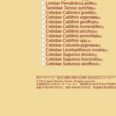
Loridae
Perodicticus potto
Cercopithecidae
Macaca assamensis
(0)
(
Tarsiidae
Tarsius syrichta
Cercopithecidae
Macaca brunnescen
(0)
Cebidae
Callimico goeldii
Cercopithecidae
Macaca cyclopis
(0)
(0)
Cebidae
Callithrix argentata
Cercopithecidae
Macaca fascicularis
(0)
(1
Cebidae
Callithrix geoffroyi
Cercopithecidae
Macaca fuscaca fusc
(0)
Cebidae
Callithrix humeralifer
Cercopithecidae
Macaca fuscata yaku
(0)
Cebidae
Callithrix jacchus
Cercopithecidae
Macaca fuscata
hybr
(0)
Cebidae
Callithrix penicillata
Cercopithecidae
Macaca maura
(0)
(0)
Cebidae
Callithrix
spp.
Cercopithecidae
Macaca mulatta
(0)
(1)
Cebidae
Cebuella pygmaea
Cercopithecidae
Macaca nemestrina
(0)
(0
Cebidae
Leontopithecus rosalia
Cercopithecidae
Macaca nigra
(0)
(0)
Cebidae
Saguinus bicolor
Cercopithecidae
Macaca radiata
(0)
(0)
Cebidae
Saguinus fuscicollis
Cercopithecidae
Macaca silenus
(0)
(0)
Cebidae
Saguinus geoffroyi
Cercopithecidae
Macaca sinica
(0)
(0)
Cebidae
Saguinus imperator
Cercopithecidae
Macaca sylvanus
(0)
(0)
Cebidae
Saguinus labiatus
Cercopithecidae
Macaca thibetana
(0)
(0)
Cebidae
Saguinus leucopus
Cercopithecidae
Macaca tonkeana
本データベース、並びに標本に関するお問い合わせはキュレーター・新宅勇太までお願い
(0)
(0)
© 2013 Japan Monkey Centre. All rights reserved.
Cebidae
Saguinus midas
Cercopithecidae
Macaca
hybrid
(0)
(0)
公益財団法人日本モンキーセンター 愛知県犬山市大字犬山字官林26番
Cebidae
Saguinus mystax
Cercopithecidae
Macaca
spp.
登録:平成19年5月31日 有効:令和4年5月30日 取扱責任者:綿貫宏
(0)
(0)
Cebidae
Saguinus nigricollis
Cercopithecidae
Allenopithecus nigrov
(1)
Cebidae
Saguinus oedipus
Cercopithecidae
Cercopithecus ascan
(0)
Cebidae
Saguinus weddelli
Cercopithecidae
Cercopithecus ascan
(0)
Cebidae
Saguinus
spp.
Cercopithecidae
Cercopithecus ceph
(0)
Cebidae
Aotus trivirgatus
Cercopithecidae
Cercopithecus diana
(0)
Cebidae
Cebus albifrons
Cercopithecidae
Cercopithecus hamly
(0)