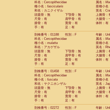
科名：Cercopithecidae
Cebidae
Saguinus midas
属名：
Ma
(0)
種小名：
fascicularis
亜種小名
Cebidae
Saguinus mystax
(0)
和名：カニクイザル
英名：Crab
Cebidae
Saguinus nigricollis
(1)
頭蓋骨：無
下顎骨：無
上腕骨：
Cebidae
Saguinus oedipus
(0)
尺骨：有
肩甲骨：有
大腿骨：
Cebidae
Saguinus weddelli
(0)
腓骨：有
寛骨：有
体幹：有
Cebidae
Saguinus
spp.
(0)
手：有
足：有
Cebidae
Aotus trivirgatus
(0)
Cebidae
Cebus albifrons
(0)
剖検番号：01188
性別：F
年齢：Unk
Cebidae
Cebus apella
科名：Cercopithecidae
(0)
属名：
Ma
Cebidae
Cebus capucinus
種小名：
mulatta
亜種小名
(0)
Cebidae
Cebus nigrivittatus
和名：アカゲザル
英名：Rhes
(0)
Cebidae
Cebus
spp.
頭蓋骨：無
下顎骨：無
上腕骨：
(0)
Cebidae
Saimiri boliviensis
尺骨：有
肩甲骨：有
大腿骨：
(0)
腓骨：有
Cebidae
Saimiri sciureus
寛骨：有
体幹：有
(0)
手：有
足：有
Atelidae
Alouatta caraya
(0)
Atelidae
Alouatta fusca
(0)
剖検番号：01458
性別：F
年齢：Unk
Atelidae
Alouatta seniculus
(0)
科名：Cercopithecidae
属名：
Ma
Atelidae
Alouatta
spp.
(0)
種小名：
fuscata
亜種小名
Atelidae
Ateles belzebuth
(0)
和名：ヤクニホンザル
英名：Japa
Atelidae
Ateles geoffroyi
(0)
頭蓋骨：無
下顎骨：無
上腕骨：
Atelidae
Ateles paniscus
(0)
尺骨：有
肩甲骨：有
大腿骨：
Atelidae
Ateles
spp.
腓骨：有
寛骨：有
(0)
体幹：有
Atelidae
Lagothrix lagothricha
手：有
足：有
(0)
Atelidae
Lagothrix lagothricha cana
(0)
剖検番号：02272
性別：F
年齢：Unk
Pitheciidae
Cacajao calvus rubicundu