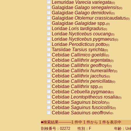
Lemuridae
Varecia variegata
(0)
Galagidae
Galago senegalensis
(0)
Galagidae
Galago demidovii
(0)
Galagidae
Otolemur crassicaudatus
(0)
Galagidae
Galagidae
spp.
(0)
Loridae
Loris tardigradus
(0)
Loridae
Nycticebus coucang
(0)
Loridae
Nycticebus pygmaeus
(0)
Loridae
Perodicticus potto
(0)
Tarsiidae
Tarsius syrichta
(0)
Cebidae
Callimico goeldii
(0)
Cebidae
Callithrix argentata
(0)
Cebidae
Callithrix geoffroyi
(0)
Cebidae
Callithrix humeralifer
(0)
Cebidae
Callithrix jacchus
(0)
Cebidae
Callithrix penicillata
(0)
Cebidae
Callithrix
spp.
(0)
Cebidae
Cebuella pygmaea
(0)
Cebidae
Leontopithecus rosalia
(0)
Cebidae
Saguinus bicolor
(0)
Cebidae
Saguinus fuscicollis
(0)
Cebidae
Saguinus geoffroyi
(0)
Cebidae
Saguinus imperator
(0)
■検索結果-----------1 件中 1 件から 1 件を表示中
Cebidae
Saguinus labiatus
(0)
Cebidae
Saguinus leucopus
剖検番号：02272
性別：F
年齢：Unk
(0)