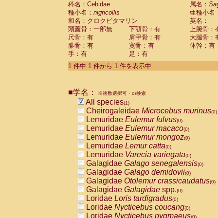
科名：Cebidae
Cebidae
Saguinus midas
属名：
Sa
(0)
種小名：
nigricollis
亜種小名
Cebidae
Saguinus mystax
(0)
和名：クロクビタマリン
英名：
Cebidae
Saguinus nigricollis
(1)
頭蓋骨：一部無
下顎骨：有
上腕骨：
Cebidae
Saguinus oedipus
(0)
尺骨：有
肩甲骨：有
大腿骨：
Cebidae
Saguinus weddelli
(0)
腓骨：有
寛骨：有
体幹：有
Cebidae
Saguinus
spp.
(0)
手：有
足：有
Cebidae
Aotus trivirgatus
(0)
Cebidae
Cebus albifrons
1 件中 1 件から 1 件を表示中
(0)
Cebidae
Cebus apella
(0)
Cebidae
Cebus capucinus
(0)
■学名：
Cebidae
Cebus nigrivittatus
※複数選択可・or検索
(0)
Cebidae
Cebus
spp.
All species
(0)
(1)
Cebidae
Saimiri boliviensis
Cheirogaleidae
Microcebus murinus
(0)
(0)
Cebidae
Saimiri sciureus
Lemuridae
Eulemur fulvus
(0)
(0)
Atelidae
Alouatta caraya
Lemuridae
Eulemur macaco
(0)
(0)
Atelidae
Alouatta fusca
Lemuridae
Eulemur mongoz
(0)
(0)
Atelidae
Alouatta seniculus
Lemuridae
Lemur catta
(0)
(0)
Atelidae
Alouatta
spp.
Lemuridae
Varecia variegata
(0)
(0)
Atelidae
Ateles belzebuth
Galagidae
Galago senegalensis
(0)
(0)
Atelidae
Ateles geoffroyi
Galagidae
Galago demidovii
(0)
(0)
Atelidae
Ateles paniscus
Galagidae
Otolemur crassicaudatus
(0)
(0)
Atelidae
Ateles
spp.
Galagidae
Galagidae
spp.
(0)
(0)
Atelidae
Lagothrix lagothricha
Loridae
Loris tardigradus
(0)
(0)
Atelidae
Lagothrix lagothricha cana
Loridae
Nycticebus coucang
(0)
(0)
Pitheciidae
Cacajao calvus rubicundu
Loridae
Nycticebus pygmaeus
(0)