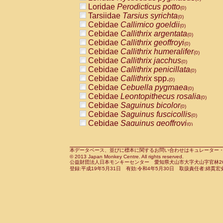
Pitheciidae
Callicebus cupreus
Loridae
Perodicticus potto
(0)
(0)
Pitheciidae
Callicebus donacophilus
Tarsiidae
Tarsius syrichta
(0
(0)
Pitheciidae
Callicebus moloch
Cebidae
Callimico goeldii
(0)
(0)
Pitheciidae
Callicebus torquatus
Cebidae
Callithrix argentata
(0)
(0)
Pitheciidae
Callicebus
spp.
Cebidae
Callithrix geoffroyi
(0)
(0)
Pitheciidae
Chiropotes satanas
Cebidae
Callithrix humeralifer
(0)
(0)
Pitheciidae
Pithecia monachus
Cebidae
Callithrix jacchus
(0)
(0)
Pitheciidae
Pithecia pithecia
Cebidae
Callithrix penicillata
(0)
(0)
Cercopithecidae
Cercocebus agilis
Cebidae
Callithrix
spp.
(0)
(0)
Cercopithecidae
Cercocebus galeritus
Cebidae
Cebuella pygmaea
(0)
Cercopithecidae
Cercocebus torquatu
Cebidae
Leontopithecus rosalia
(0)
Cercopithecidae
Cercocebus torquatus
Cebidae
Saguinus bicolor
(0)
Cercopithecidae
Cercocebus torquatu
Cebidae
Saguinus fuscicollis
(0)
Cercopithecidae
Cercocebus
hybrid
Cebidae
Saguinus geoffroyi
(0)
(0)
Cercopithecidae
Cercocebus
spp.
Cebidae
Saguinus imperator
(0)
(0)
Cercopithecidae
Lophocebus albigen
Cebidae
Saguinus labiatus
(0)
Cercopithecidae
Papio anubis
Cebidae
Saguinus leucopus
本データベース、並びに標本に関するお問い合わせはキュレーター・新宅勇太までお願い
(0)
(0)
© 2013 Japan Monkey Centre. All rights reserved.
Cercopithecidae
Papio cynocephalus
Cebidae
Saguinus midas
(
(0)
公益財団法人日本モンキーセンター 愛知県犬山市大字犬山字官林26番
Cercopithecidae
Papio hamadryas
Cebidae
Saguinus mystax
(0)
登録:平成19年5月31日 有効:令和4年5月30日 取扱責任者:綿貫宏
(0)
Cercopithecidae
Papio papio
Cebidae
Saguinus nigricollis
(0)
(1)
Cercopithecidae
Papio
spp.
Cebidae
Saguinus oedipus
(0)
(0)
Cercopithecidae
Mandrillus leucopha
Cebidae
Saguinus weddelli
(0)
Cercopithecidae
Mandrillus sphinx
Cebidae
Saguinus
spp.
(0)
(0)
Cercopithecidae
Theropithecus gelad
Cebidae
Aotus trivirgatus
(0)
Cercopithecidae
Macaca arctoides
Cebidae
Cebus albifrons
(0)
(0)