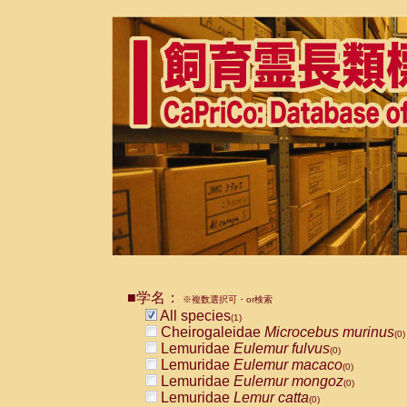
■学名：
※複数選択可・or検索
All species
(1)
Cheirogaleidae
Microcebus murinus
(0)
Lemuridae
Eulemur fulvus
(0)
Lemuridae
Eulemur macaco
(0)
Lemuridae
Eulemur mongoz
(0)
Lemuridae
Lemur catta
(0)