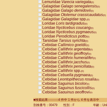
Lemuridae
Varecia variegata
(0)
Galagidae
Galago senegalensis
(0)
Galagidae
Galago demidovii
(0)
Galagidae
Otolemur crassicaudatus
(0)
Galagidae
Galagidae
spp.
(0)
Loridae
Loris tardigradus
(0)
Loridae
Nycticebus coucang
(0)
Loridae
Nycticebus pygmaeus
(0)
Loridae
Perodicticus potto
(0)
Tarsiidae
Tarsius syrichta
(0)
Cebidae
Callimico goeldii
(0)
Cebidae
Callithrix argentata
(0)
Cebidae
Callithrix geoffroyi
(0)
Cebidae
Callithrix humeralifer
(0)
Cebidae
Callithrix jacchus
(0)
Cebidae
Callithrix penicillata
(0)
Cebidae
Callithrix
spp.
(0)
Cebidae
Cebuella pygmaea
(0)
Cebidae
Leontopithecus rosalia
(0)
Cebidae
Saguinus bicolor
(0)
Cebidae
Saguinus fuscicollis
(0)
Cebidae
Saguinus geoffroyi
(0)
Cebidae
Saguinus imperator
(0)
■検索結果-----------4 件中 1 件から 4 件を表示中
Cebidae
Saguinus labiatus
(0)
Cebidae
Saguinus leucopus
剖検番号：00479
性別：F
年齢：Unk
(0)