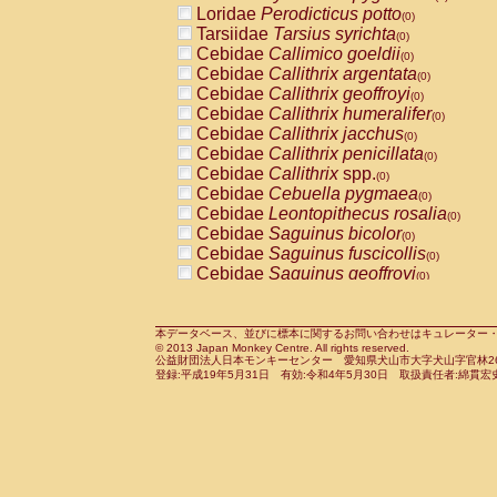
Loridae
Perodicticus potto
Cercopithecidae
Macaca assamensis
(0)
(
Tarsiidae
Tarsius syrichta
Cercopithecidae
Macaca brunnescen
(0)
Cebidae
Callimico goeldii
Cercopithecidae
Macaca cyclopis
(0)
(0)
Cebidae
Callithrix argentata
Cercopithecidae
Macaca fascicularis
(0)
(1
Cebidae
Callithrix geoffroyi
Cercopithecidae
Macaca fuscaca fusc
(0)
Cebidae
Callithrix humeralifer
Cercopithecidae
Macaca fuscata yaku
(0)
Cebidae
Callithrix jacchus
Cercopithecidae
Macaca fuscata
hybr
(0)
Cebidae
Callithrix penicillata
Cercopithecidae
Macaca maura
(0)
(0)
Cebidae
Callithrix
spp.
Cercopithecidae
Macaca mulatta
(0)
(1)
Cebidae
Cebuella pygmaea
Cercopithecidae
Macaca nemestrina
(0)
(0
Cebidae
Leontopithecus rosalia
Cercopithecidae
Macaca nigra
(0)
(0)
Cebidae
Saguinus bicolor
Cercopithecidae
Macaca radiata
(0)
(0)
Cebidae
Saguinus fuscicollis
Cercopithecidae
Macaca silenus
(0)
(0)
Cebidae
Saguinus geoffroyi
Cercopithecidae
Macaca sinica
(0)
(0)
Cebidae
Saguinus imperator
Cercopithecidae
Macaca sylvanus
(0)
(0)
Cebidae
Saguinus labiatus
Cercopithecidae
Macaca thibetana
(0)
(0)
Cebidae
Saguinus leucopus
Cercopithecidae
Macaca tonkeana
本データベース、並びに標本に関するお問い合わせはキュレーター・新宅勇太までお願い
(0)
(0)
© 2013 Japan Monkey Centre. All rights reserved.
Cebidae
Saguinus midas
Cercopithecidae
Macaca
hybrid
(0)
(0)
公益財団法人日本モンキーセンター 愛知県犬山市大字犬山字官林26番
Cebidae
Saguinus mystax
Cercopithecidae
Macaca
spp.
登録:平成19年5月31日 有効:令和4年5月30日 取扱責任者:綿貫宏
(0)
(0)
Cebidae
Saguinus nigricollis
Cercopithecidae
Allenopithecus nigrov
(1)
Cebidae
Saguinus oedipus
Cercopithecidae
Cercopithecus ascan
(0)
Cebidae
Saguinus weddelli
Cercopithecidae
Cercopithecus ascan
(0)
Cebidae
Saguinus
spp.
Cercopithecidae
Cercopithecus ceph
(0)
Cebidae
Aotus trivirgatus
Cercopithecidae
Cercopithecus diana
(0)
Cebidae
Cebus albifrons
Cercopithecidae
Cercopithecus hamly
(0)