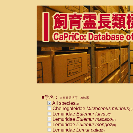
■学名：
※複数選択可・or検索
All species
(4)
Cheirogaleidae
Microcebus murinus
(0)
Lemuridae
Eulemur fulvus
(0)
Lemuridae
Eulemur macaco
(0)
Lemuridae
Eulemur mongoz
(0)
Lemuridae
Lemur catta
(0)