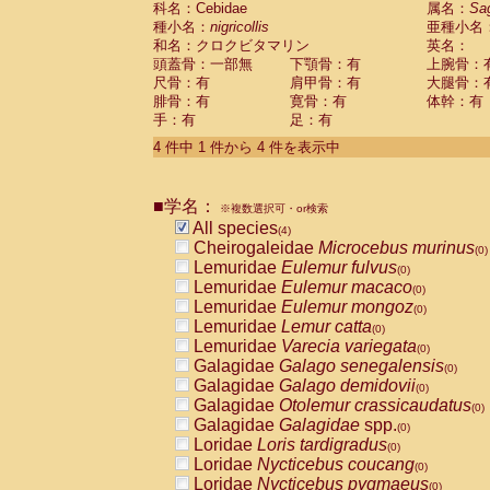
科名：Cebidae
属名：
Sa
Pitheciidae
Callicebus cupreus
(0)
種小名：
nigricollis
亜種小名
Pitheciidae
Callicebus donacophilus
(0
和名：クロクビタマリン
英名：
Pitheciidae
Callicebus moloch
(0)
頭蓋骨：一部無
下顎骨：有
上腕骨：
Pitheciidae
Callicebus torquatus
(0)
尺骨：有
肩甲骨：有
大腿骨：
Pitheciidae
Callicebus
spp.
(0)
腓骨：有
寛骨：有
体幹：有
Pitheciidae
Chiropotes satanas
(0)
手：有
足：有
Pitheciidae
Pithecia monachus
(0)
4 件中 1 件から 4 件を表示中
Pitheciidae
Pithecia pithecia
(0)
Cercopithecidae
Cercocebus agilis
(0)
Cercopithecidae
Cercocebus galeritus
■学名：
Cercopithecidae
Cercocebus torquatu
※複数選択可・or検索
All species
Cercopithecidae
Cercocebus torquatus
(4)
Cheirogaleidae
Microcebus murinus
Cercopithecidae
Cercocebus torquatu
(0)
Lemuridae
Eulemur fulvus
Cercopithecidae
Cercocebus
hybrid
(0)
(0)
Lemuridae
Eulemur macaco
Cercopithecidae
Cercocebus
spp.
(0)
(0)
Lemuridae
Eulemur mongoz
Cercopithecidae
Lophocebus albigen
(0)
Lemuridae
Lemur catta
Cercopithecidae
Papio anubis
(0)
(0)
Lemuridae
Varecia variegata
Cercopithecidae
Papio cynocephalus
(0)
(
Galagidae
Galago senegalensis
Cercopithecidae
Papio hamadryas
(0)
(0)
Galagidae
Galago demidovii
Cercopithecidae
Papio papio
(0)
(0)
Galagidae
Otolemur crassicaudatus
Cercopithecidae
Papio
spp.
(0)
(0)
Galagidae
Galagidae
spp.
Cercopithecidae
Mandrillus leucopha
(0)
Loridae
Loris tardigradus
Cercopithecidae
Mandrillus sphinx
(0)
(0)
Loridae
Nycticebus coucang
Cercopithecidae
Theropithecus gelad
(0)
Loridae
Nycticebus pygmaeus
Cercopithecidae
Macaca arctoides
(0)
(0)