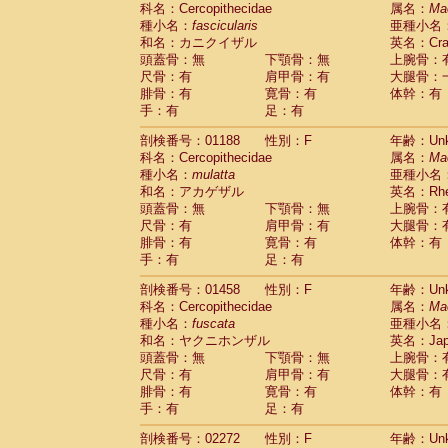
科名：Cercopithecidae
Cebidae
Saguinus midas
属名：
Ma
(0)
種小名：
fascicularis
亜種小名
Cebidae
Saguinus mystax
(0)
和名：カニクイザル
英名：Crab
Cebidae
Saguinus nigricollis
(1)
頭蓋骨：無
下顎骨：無
上腕骨：
Cebidae
Saguinus oedipus
(0)
尺骨：有
肩甲骨：有
大腿骨：
Cebidae
Saguinus weddelli
(0)
腓骨：有
寛骨：有
体幹：有
Cebidae
Saguinus
spp.
(0)
手：有
足：有
Cebidae
Aotus trivirgatus
(0)
Cebidae
Cebus albifrons
(0)
剖検番号：01188
性別：F
年齢：Unk
Cebidae
Cebus apella
科名：Cercopithecidae
(0)
属名：
Ma
Cebidae
Cebus capucinus
種小名：
mulatta
亜種小名
(0)
Cebidae
Cebus nigrivittatus
和名：アカゲザル
英名：Rhes
(0)
Cebidae
Cebus
spp.
頭蓋骨：無
下顎骨：無
上腕骨：
(0)
Cebidae
Saimiri boliviensis
尺骨：有
肩甲骨：有
大腿骨：
(0)
腓骨：有
Cebidae
Saimiri sciureus
寛骨：有
体幹：有
(0)
手：有
足：有
Atelidae
Alouatta caraya
(0)
Atelidae
Alouatta fusca
(0)
剖検番号：01458
性別：F
年齢：Unk
Atelidae
Alouatta seniculus
(0)
科名：Cercopithecidae
属名：
Ma
Atelidae
Alouatta
spp.
(0)
種小名：
fuscata
亜種小名
Atelidae
Ateles belzebuth
(0)
和名：ヤクニホンザル
英名：Japa
Atelidae
Ateles geoffroyi
(0)
頭蓋骨：無
下顎骨：無
上腕骨：
Atelidae
Ateles paniscus
(0)
尺骨：有
肩甲骨：有
大腿骨：
Atelidae
Ateles
spp.
腓骨：有
寛骨：有
(0)
体幹：有
Atelidae
Lagothrix lagothricha
手：有
足：有
(0)
Atelidae
Lagothrix lagothricha cana
(0)
剖検番号：02272
性別：F
年齢：Unk
Pitheciidae
Cacajao calvus rubicundu