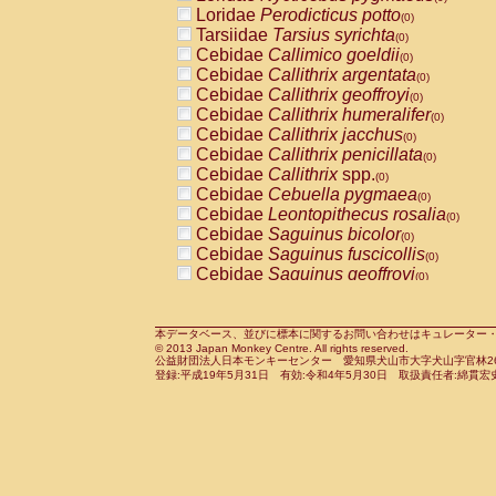
Pitheciidae
Callicebus cupreus
Loridae
Perodicticus potto
(0)
(0)
Pitheciidae
Callicebus donacophilus
Tarsiidae
Tarsius syrichta
(0
(0)
Pitheciidae
Callicebus moloch
Cebidae
Callimico goeldii
(0)
(0)
Pitheciidae
Callicebus torquatus
Cebidae
Callithrix argentata
(0)
(0)
Pitheciidae
Callicebus
spp.
Cebidae
Callithrix geoffroyi
(0)
(0)
Pitheciidae
Chiropotes satanas
Cebidae
Callithrix humeralifer
(0)
(0)
Pitheciidae
Pithecia monachus
Cebidae
Callithrix jacchus
(0)
(0)
Pitheciidae
Pithecia pithecia
Cebidae
Callithrix penicillata
(0)
(0)
Cercopithecidae
Cercocebus agilis
Cebidae
Callithrix
spp.
(0)
(0)
Cercopithecidae
Cercocebus galeritus
Cebidae
Cebuella pygmaea
(0)
Cercopithecidae
Cercocebus torquatu
Cebidae
Leontopithecus rosalia
(0)
Cercopithecidae
Cercocebus torquatus
Cebidae
Saguinus bicolor
(0)
Cercopithecidae
Cercocebus torquatu
Cebidae
Saguinus fuscicollis
(0)
Cercopithecidae
Cercocebus
hybrid
Cebidae
Saguinus geoffroyi
(0)
(0)
Cercopithecidae
Cercocebus
spp.
Cebidae
Saguinus imperator
(0)
(0)
Cercopithecidae
Lophocebus albigen
Cebidae
Saguinus labiatus
(0)
Cercopithecidae
Papio anubis
Cebidae
Saguinus leucopus
本データベース、並びに標本に関するお問い合わせはキュレーター・新宅勇太までお願い
(0)
(0)
© 2013 Japan Monkey Centre. All rights reserved.
Cercopithecidae
Papio cynocephalus
Cebidae
Saguinus midas
(
(0)
公益財団法人日本モンキーセンター 愛知県犬山市大字犬山字官林26番
Cercopithecidae
Papio hamadryas
Cebidae
Saguinus mystax
(0)
登録:平成19年5月31日 有効:令和4年5月30日 取扱責任者:綿貫宏
(0)
Cercopithecidae
Papio papio
Cebidae
Saguinus nigricollis
(0)
(1)
Cercopithecidae
Papio
spp.
Cebidae
Saguinus oedipus
(0)
(0)
Cercopithecidae
Mandrillus leucopha
Cebidae
Saguinus weddelli
(0)
Cercopithecidae
Mandrillus sphinx
Cebidae
Saguinus
spp.
(0)
(0)
Cercopithecidae
Theropithecus gelad
Cebidae
Aotus trivirgatus
(0)
Cercopithecidae
Macaca arctoides
Cebidae
Cebus albifrons
(0)
(0)