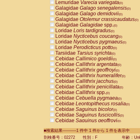
Lemuridae
Varecia variegata
(0)
Galagidae
Galago senegalensis
(0)
Galagidae
Galago demidovii
(0)
Galagidae
Otolemur crassicaudatus
(0)
Galagidae
Galagidae
spp.
(0)
Loridae
Loris tardigradus
(0)
Loridae
Nycticebus coucang
(0)
Loridae
Nycticebus pygmaeus
(0)
Loridae
Perodicticus potto
(0)
Tarsiidae
Tarsius syrichta
(0)
Cebidae
Callimico goeldii
(0)
Cebidae
Callithrix argentata
(0)
Cebidae
Callithrix geoffroyi
(0)
Cebidae
Callithrix humeralifer
(0)
Cebidae
Callithrix jacchus
(0)
Cebidae
Callithrix penicillata
(0)
Cebidae
Callithrix
spp.
(0)
Cebidae
Cebuella pygmaea
(0)
Cebidae
Leontopithecus rosalia
(0)
Cebidae
Saguinus bicolor
(0)
Cebidae
Saguinus fuscicollis
(0)
Cebidae
Saguinus geoffroyi
(0)
Cebidae
Saguinus imperator
(0)
■検索結果-----------1 件中 1 件から 1 件を表示中
Cebidae
Saguinus labiatus
(0)
Cebidae
Saguinus leucopus
剖検番号：02272
性別：F
年齢：Unk
(0)