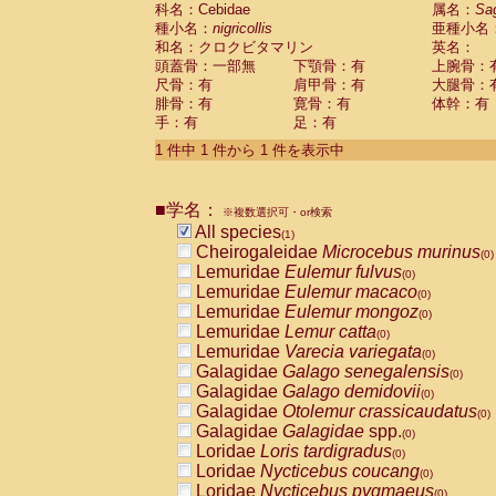
科名：Cebidae
Cebidae
Saguinus midas
属名：
Sa
(0)
種小名：
nigricollis
亜種小名
Cebidae
Saguinus mystax
(0)
和名：クロクビタマリン
英名：
Cebidae
Saguinus nigricollis
(1)
頭蓋骨：一部無
下顎骨：有
上腕骨：
Cebidae
Saguinus oedipus
(0)
尺骨：有
肩甲骨：有
大腿骨：
Cebidae
Saguinus weddelli
(0)
腓骨：有
寛骨：有
体幹：有
Cebidae
Saguinus
spp.
(0)
手：有
足：有
Cebidae
Aotus trivirgatus
(0)
Cebidae
Cebus albifrons
1 件中 1 件から 1 件を表示中
(0)
Cebidae
Cebus apella
(0)
Cebidae
Cebus capucinus
(0)
■学名：
Cebidae
Cebus nigrivittatus
※複数選択可・or検索
(0)
Cebidae
Cebus
spp.
All species
(0)
(1)
Cebidae
Saimiri boliviensis
Cheirogaleidae
Microcebus murinus
(0)
(0)
Cebidae
Saimiri sciureus
Lemuridae
Eulemur fulvus
(0)
(0)
Atelidae
Alouatta caraya
Lemuridae
Eulemur macaco
(0)
(0)
Atelidae
Alouatta fusca
Lemuridae
Eulemur mongoz
(0)
(0)
Atelidae
Alouatta seniculus
Lemuridae
Lemur catta
(0)
(0)
Atelidae
Alouatta
spp.
Lemuridae
Varecia variegata
(0)
(0)
Atelidae
Ateles belzebuth
Galagidae
Galago senegalensis
(0)
(0)
Atelidae
Ateles geoffroyi
Galagidae
Galago demidovii
(0)
(0)
Atelidae
Ateles paniscus
Galagidae
Otolemur crassicaudatus
(0)
(0)
Atelidae
Ateles
spp.
Galagidae
Galagidae
spp.
(0)
(0)
Atelidae
Lagothrix lagothricha
Loridae
Loris tardigradus
(0)
(0)
Atelidae
Lagothrix lagothricha cana
Loridae
Nycticebus coucang
(0)
(0)
Pitheciidae
Cacajao calvus rubicundu
Loridae
Nycticebus pygmaeus
(0)