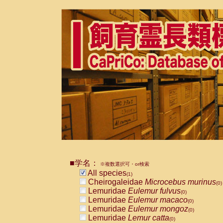
■学名：
※複数選択可・or検索
All species
(1)
Cheirogaleidae
Microcebus murinus
(0)
Lemuridae
Eulemur fulvus
(0)
Lemuridae
Eulemur macaco
(0)
Lemuridae
Eulemur mongoz
(0)
Lemuridae
Lemur catta
(0)