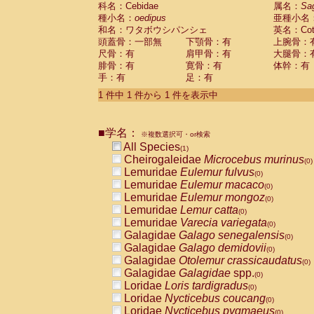
科名：Cebidae
Cebidae
Saguinus midas
属名：
Sa
(0)
種小名：
oedipus
亜種小名
Cebidae
Saguinus mystax
(0)
和名：ワタボウシパンシェ
英名：Cotto
Cebidae
Saguinus nigricollis
(0)
頭蓋骨：一部無
下顎骨：有
上腕骨：
Cebidae
Saguinus oedipus
(1)
尺骨：有
肩甲骨：有
大腿骨：
Cebidae
Saguinus weddelli
(0)
腓骨：有
寛骨：有
体幹：有
Cebidae
Saguinus
spp.
(0)
手：有
足：有
Cebidae
Aotus trivirgatus
(0)
Cebidae
Cebus albifrons
1 件中 1 件から 1 件を表示中
(0)
Cebidae
Cebus apella
(0)
Cebidae
Cebus capucinus
(0)
■学名：
Cebidae
Cebus nigrivittatus
※複数選択可・or検索
(0)
Cebidae
Cebus
spp.
All Species
(0)
(1)
Cebidae
Saimiri boliviensis
Cheirogaleidae
Microcebus murinus
(0)
(0)
Cebidae
Saimiri sciureus
Lemuridae
Eulemur fulvus
(0)
(0)
Atelidae
Alouatta caraya
Lemuridae
Eulemur macaco
(0)
(0)
Atelidae
Alouatta fusca
Lemuridae
Eulemur mongoz
(0)
(0)
Atelidae
Alouatta seniculus
Lemuridae
Lemur catta
(0)
(0)
Atelidae
Alouatta
spp.
Lemuridae
Varecia variegata
(0)
(0)
Atelidae
Ateles belzebuth
Galagidae
Galago senegalensis
(0)
(0)
Atelidae
Ateles geoffroyi
Galagidae
Galago demidovii
(0)
(0)
Atelidae
Ateles paniscus
Galagidae
Otolemur crassicaudatus
(0)
(0)
Atelidae
Ateles
spp.
Galagidae
Galagidae
spp.
(0)
(0)
Atelidae
Lagothrix lagothricha
Loridae
Loris tardigradus
(0)
(0)
Atelidae
Lagothrix lagothricha cana
Loridae
Nycticebus coucang
(0)
(0)
Pitheciidae
Cacajao calvus rubicundu
Loridae
Nycticebus pygmaeus
(0)