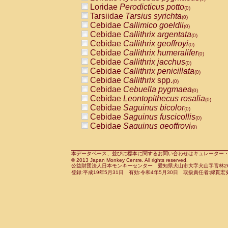
Pitheciidae
Callicebus cupreus
Loridae
Perodicticus potto
(0)
(0)
Pitheciidae
Callicebus donacophilus
Tarsiidae
Tarsius syrichta
(0
(0)
Pitheciidae
Callicebus moloch
Cebidae
Callimico goeldii
(0)
(0)
Pitheciidae
Callicebus torquatus
Cebidae
Callithrix argentata
(0)
(0)
Pitheciidae
Callicebus
spp.
Cebidae
Callithrix geoffroyi
(0)
(0)
Pitheciidae
Chiropotes satanas
Cebidae
Callithrix humeralifer
(0)
(0)
Pitheciidae
Pithecia monachus
Cebidae
Callithrix jacchus
(0)
(0)
Pitheciidae
Pithecia pithecia
Cebidae
Callithrix penicillata
(0)
(0)
Cercopithecidae
Cercocebus agilis
Cebidae
Callithrix
spp.
(0)
(0)
Cercopithecidae
Cercocebus galeritus
Cebidae
Cebuella pygmaea
(0)
Cercopithecidae
Cercocebus torquatu
Cebidae
Leontopithecus rosalia
(0)
Cercopithecidae
Cercocebus torquatus
Cebidae
Saguinus bicolor
(0)
Cercopithecidae
Cercocebus torquatu
Cebidae
Saguinus fuscicollis
(0)
Cercopithecidae
Cercocebus
hybrid
Cebidae
Saguinus geoffroyi
(0)
(0)
Cercopithecidae
Cercocebus
spp.
Cebidae
Saguinus imperator
(0)
(0)
Cercopithecidae
Lophocebus albigen
Cebidae
Saguinus labiatus
(0)
Cercopithecidae
Papio anubis
Cebidae
Saguinus leucopus
本データベース、並びに標本に関するお問い合わせはキュレーター・新宅勇太までお願い
(0)
(0)
© 2013 Japan Monkey Centre. All rights reserved.
Cercopithecidae
Papio cynocephalus
Cebidae
Saguinus midas
(
(0)
公益財団法人日本モンキーセンター 愛知県犬山市大字犬山字官林26番
Cercopithecidae
Papio hamadryas
Cebidae
Saguinus mystax
(0)
登録:平成19年5月31日 有効:令和4年5月30日 取扱責任者:綿貫宏
(0)
Cercopithecidae
Papio papio
Cebidae
Saguinus nigricollis
(0)
(0)
Cercopithecidae
Papio
spp.
Cebidae
Saguinus oedipus
(0)
(1)
Cercopithecidae
Mandrillus leucopha
Cebidae
Saguinus weddelli
(0)
Cercopithecidae
Mandrillus sphinx
Cebidae
Saguinus
spp.
(0)
(0)
Cercopithecidae
Theropithecus gelad
Cebidae
Aotus trivirgatus
(0)
Cercopithecidae
Macaca arctoides
Cebidae
Cebus albifrons
(0)
(0)