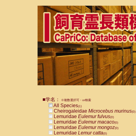
■学名：
※複数選択可・or検索
All Species
(1)
Cheirogaleidae
Microcebus murinus
(0)
Lemuridae
Eulemur fulvus
(0)
Lemuridae
Eulemur macaco
(0)
Lemuridae
Eulemur mongoz
(0)
Lemuridae
Lemur catta
(0)