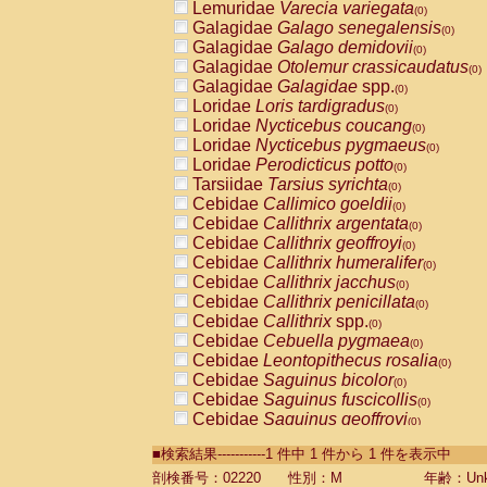
Lemuridae
Varecia variegata
(0)
Galagidae
Galago senegalensis
(0)
Galagidae
Galago demidovii
(0)
Galagidae
Otolemur crassicaudatus
(0)
Galagidae
Galagidae
spp.
(0)
Loridae
Loris tardigradus
(0)
Loridae
Nycticebus coucang
(0)
Loridae
Nycticebus pygmaeus
(0)
Loridae
Perodicticus potto
(0)
Tarsiidae
Tarsius syrichta
(0)
Cebidae
Callimico goeldii
(0)
Cebidae
Callithrix argentata
(0)
Cebidae
Callithrix geoffroyi
(0)
Cebidae
Callithrix humeralifer
(0)
Cebidae
Callithrix jacchus
(0)
Cebidae
Callithrix penicillata
(0)
Cebidae
Callithrix
spp.
(0)
Cebidae
Cebuella pygmaea
(0)
Cebidae
Leontopithecus rosalia
(0)
Cebidae
Saguinus bicolor
(0)
Cebidae
Saguinus fuscicollis
(0)
Cebidae
Saguinus geoffroyi
(0)
Cebidae
Saguinus imperator
(0)
■検索結果-----------1 件中 1 件から 1 件を表示中
Cebidae
Saguinus labiatus
(0)
Cebidae
Saguinus leucopus
剖検番号：02220
性別：M
年齢：Unk
(0)