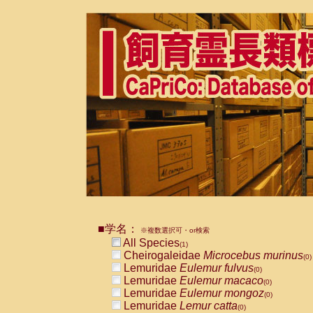
■学名：
※複数選択可・or検索
All Species
(1)
Cheirogaleidae
Microcebus murinus
(0)
Lemuridae
Eulemur fulvus
(0)
Lemuridae
Eulemur macaco
(0)
Lemuridae
Eulemur mongoz
(0)
Lemuridae
Lemur catta
(0)