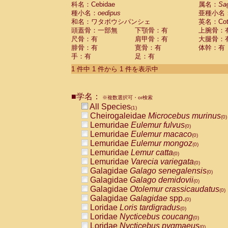
科名：Cebidae
Cebidae
Saguinus midas
属名：
Sa
(0)
種小名：
oedipus
亜種小名
Cebidae
Saguinus mystax
(0)
和名：ワタボウシパンシェ
英名：Cotto
Cebidae
Saguinus nigricollis
(0)
頭蓋骨：一部無
下顎骨：有
上腕骨：
Cebidae
Saguinus oedipus
(1)
尺骨：有
肩甲骨：有
大腿骨：
Cebidae
Saguinus weddelli
(0)
腓骨：有
寛骨：有
体幹：有
Cebidae
Saguinus
spp.
(0)
手：有
足：有
Cebidae
Aotus trivirgatus
(0)
Cebidae
Cebus albifrons
1 件中 1 件から 1 件を表示中
(0)
Cebidae
Cebus apella
(0)
Cebidae
Cebus capucinus
(0)
■学名：
Cebidae
Cebus nigrivittatus
※複数選択可・or検索
(0)
Cebidae
Cebus
spp.
All Species
(0)
(1)
Cebidae
Saimiri boliviensis
Cheirogaleidae
Microcebus murinus
(0)
(0)
Cebidae
Saimiri sciureus
Lemuridae
Eulemur fulvus
(0)
(0)
Atelidae
Alouatta caraya
Lemuridae
Eulemur macaco
(0)
(0)
Atelidae
Alouatta fusca
Lemuridae
Eulemur mongoz
(0)
(0)
Atelidae
Alouatta seniculus
Lemuridae
Lemur catta
(0)
(0)
Atelidae
Alouatta
spp.
Lemuridae
Varecia variegata
(0)
(0)
Atelidae
Ateles belzebuth
Galagidae
Galago senegalensis
(0)
(0)
Atelidae
Ateles geoffroyi
Galagidae
Galago demidovii
(0)
(0)
Atelidae
Ateles paniscus
Galagidae
Otolemur crassicaudatus
(0)
(0)
Atelidae
Ateles
spp.
Galagidae
Galagidae
spp.
(0)
(0)
Atelidae
Lagothrix lagothricha
Loridae
Loris tardigradus
(0)
(0)
Atelidae
Lagothrix lagothricha cana
Loridae
Nycticebus coucang
(0)
(0)
Pitheciidae
Cacajao calvus rubicundu
Loridae
Nycticebus pygmaeus
(0)