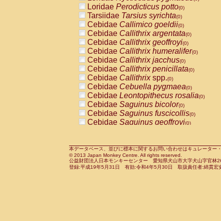
Pitheciidae
Callicebus cupreus
Loridae
Perodicticus potto
(0)
(0)
Pitheciidae
Callicebus donacophilus
Tarsiidae
Tarsius syrichta
(0
(0)
Pitheciidae
Callicebus moloch
Cebidae
Callimico goeldii
(0)
(0)
Pitheciidae
Callicebus torquatus
Cebidae
Callithrix argentata
(0)
(0)
Pitheciidae
Callicebus
spp.
Cebidae
Callithrix geoffroyi
(0)
(0)
Pitheciidae
Chiropotes satanas
Cebidae
Callithrix humeralifer
(0)
(0)
Pitheciidae
Pithecia monachus
Cebidae
Callithrix jacchus
(0)
(0)
Pitheciidae
Pithecia pithecia
Cebidae
Callithrix penicillata
(0)
(0)
Cercopithecidae
Cercocebus agilis
Cebidae
Callithrix
spp.
(0)
(0)
Cercopithecidae
Cercocebus galeritus
Cebidae
Cebuella pygmaea
(0)
Cercopithecidae
Cercocebus torquatu
Cebidae
Leontopithecus rosalia
(0)
Cercopithecidae
Cercocebus torquatus
Cebidae
Saguinus bicolor
(0)
Cercopithecidae
Cercocebus torquatu
Cebidae
Saguinus fuscicollis
(0)
Cercopithecidae
Cercocebus
hybrid
Cebidae
Saguinus geoffroyi
(0)
(0)
Cercopithecidae
Cercocebus
spp.
Cebidae
Saguinus imperator
(0)
(0)
Cercopithecidae
Lophocebus albigen
Cebidae
Saguinus labiatus
(0)
Cercopithecidae
Papio anubis
Cebidae
Saguinus leucopus
本データベース、並びに標本に関するお問い合わせはキュレーター・新宅勇太までお願い
(0)
(0)
© 2013 Japan Monkey Centre. All rights reserved.
Cercopithecidae
Papio cynocephalus
Cebidae
Saguinus midas
(
(0)
公益財団法人日本モンキーセンター 愛知県犬山市大字犬山字官林26番
Cercopithecidae
Papio hamadryas
Cebidae
Saguinus mystax
(0)
登録:平成19年5月31日 有効:令和4年5月30日 取扱責任者:綿貫宏
(0)
Cercopithecidae
Papio papio
Cebidae
Saguinus nigricollis
(0)
(0)
Cercopithecidae
Papio
spp.
Cebidae
Saguinus oedipus
(0)
(1)
Cercopithecidae
Mandrillus leucopha
Cebidae
Saguinus weddelli
(0)
Cercopithecidae
Mandrillus sphinx
Cebidae
Saguinus
spp.
(0)
(0)
Cercopithecidae
Theropithecus gelad
Cebidae
Aotus trivirgatus
(0)
Cercopithecidae
Macaca arctoides
Cebidae
Cebus albifrons
(0)
(0)