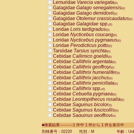
Lemuridae
Varecia variegata
(0)
Galagidae
Galago senegalensis
(0)
Galagidae
Galago demidovii
(0)
Galagidae
Otolemur crassicaudatus
(0)
Galagidae
Galagidae
spp.
(0)
Loridae
Loris tardigradus
(0)
Loridae
Nycticebus coucang
(0)
Loridae
Nycticebus pygmaeus
(0)
Loridae
Perodicticus potto
(0)
Tarsiidae
Tarsius syrichta
(0)
Cebidae
Callimico goeldii
(0)
Cebidae
Callithrix argentata
(0)
Cebidae
Callithrix geoffroyi
(0)
Cebidae
Callithrix humeralifer
(0)
Cebidae
Callithrix jacchus
(0)
Cebidae
Callithrix penicillata
(0)
Cebidae
Callithrix
spp.
(0)
Cebidae
Cebuella pygmaea
(0)
Cebidae
Leontopithecus rosalia
(0)
Cebidae
Saguinus bicolor
(0)
Cebidae
Saguinus fuscicollis
(0)
Cebidae
Saguinus geoffroyi
(0)
Cebidae
Saguinus imperator
(0)
■検索結果-----------1 件中 1 件から 1 件を表示中
Cebidae
Saguinus labiatus
(0)
Cebidae
Saguinus leucopus
剖検番号：02220
性別：M
年齢：Unk
(0)