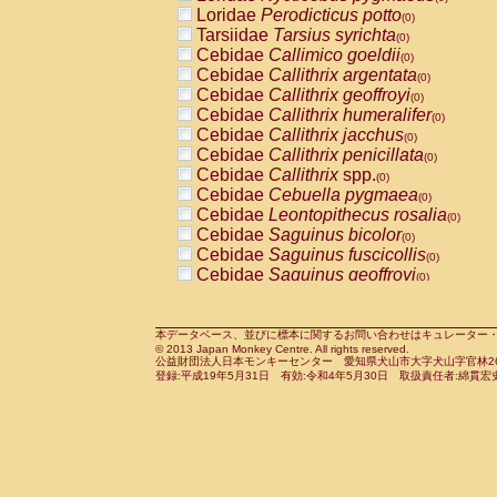
Pitheciidae
Callicebus cupreus
Loridae
Perodicticus potto
(0)
(0)
Pitheciidae
Callicebus donacophilus
Tarsiidae
Tarsius syrichta
(0
(0)
Pitheciidae
Callicebus moloch
Cebidae
Callimico goeldii
(0)
(0)
Pitheciidae
Callicebus torquatus
Cebidae
Callithrix argentata
(0)
(0)
Pitheciidae
Callicebus
spp.
Cebidae
Callithrix geoffroyi
(0)
(0)
Pitheciidae
Chiropotes satanas
Cebidae
Callithrix humeralifer
(0)
(0)
Pitheciidae
Pithecia monachus
Cebidae
Callithrix jacchus
(0)
(0)
Pitheciidae
Pithecia pithecia
Cebidae
Callithrix penicillata
(0)
(0)
Cercopithecidae
Cercocebus agilis
Cebidae
Callithrix
spp.
(0)
(0)
Cercopithecidae
Cercocebus galeritus
Cebidae
Cebuella pygmaea
(0)
Cercopithecidae
Cercocebus torquatu
Cebidae
Leontopithecus rosalia
(0)
Cercopithecidae
Cercocebus torquatus
Cebidae
Saguinus bicolor
(0)
Cercopithecidae
Cercocebus torquatu
Cebidae
Saguinus fuscicollis
(0)
Cercopithecidae
Cercocebus
hybrid
Cebidae
Saguinus geoffroyi
(0)
(0)
Cercopithecidae
Cercocebus
spp.
Cebidae
Saguinus imperator
(0)
(0)
Cercopithecidae
Lophocebus albigen
Cebidae
Saguinus labiatus
(0)
Cercopithecidae
Papio anubis
Cebidae
Saguinus leucopus
本データベース、並びに標本に関するお問い合わせはキュレーター・新宅勇太までお願い
(0)
(0)
© 2013 Japan Monkey Centre. All rights reserved.
Cercopithecidae
Papio cynocephalus
Cebidae
Saguinus midas
(
(0)
公益財団法人日本モンキーセンター 愛知県犬山市大字犬山字官林26番
Cercopithecidae
Papio hamadryas
Cebidae
Saguinus mystax
(0)
登録:平成19年5月31日 有効:令和4年5月30日 取扱責任者:綿貫宏
(0)
Cercopithecidae
Papio papio
Cebidae
Saguinus nigricollis
(0)
(0)
Cercopithecidae
Papio
spp.
Cebidae
Saguinus oedipus
(0)
(1)
Cercopithecidae
Mandrillus leucopha
Cebidae
Saguinus weddelli
(0)
Cercopithecidae
Mandrillus sphinx
Cebidae
Saguinus
spp.
(0)
(0)
Cercopithecidae
Theropithecus gelad
Cebidae
Aotus trivirgatus
(0)
Cercopithecidae
Macaca arctoides
Cebidae
Cebus albifrons
(0)
(0)