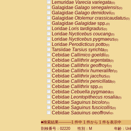
Lemuridae
Varecia variegata
(0)
Galagidae
Galago senegalensis
(0)
Galagidae
Galago demidovii
(0)
Galagidae
Otolemur crassicaudatus
(0)
Galagidae
Galagidae
spp.
(0)
Loridae
Loris tardigradus
(0)
Loridae
Nycticebus coucang
(0)
Loridae
Nycticebus pygmaeus
(0)
Loridae
Perodicticus potto
(0)
Tarsiidae
Tarsius syrichta
(0)
Cebidae
Callimico goeldii
(0)
Cebidae
Callithrix argentata
(0)
Cebidae
Callithrix geoffroyi
(0)
Cebidae
Callithrix humeralifer
(0)
Cebidae
Callithrix jacchus
(0)
Cebidae
Callithrix penicillata
(0)
Cebidae
Callithrix
spp.
(0)
Cebidae
Cebuella pygmaea
(0)
Cebidae
Leontopithecus rosalia
(0)
Cebidae
Saguinus bicolor
(0)
Cebidae
Saguinus fuscicollis
(0)
Cebidae
Saguinus geoffroyi
(0)
Cebidae
Saguinus imperator
(0)
■検索結果-----------1 件中 1 件から 1 件を表示中
Cebidae
Saguinus labiatus
(0)
Cebidae
Saguinus leucopus
剖検番号：02220
性別：M
年齢：Unk
(0)