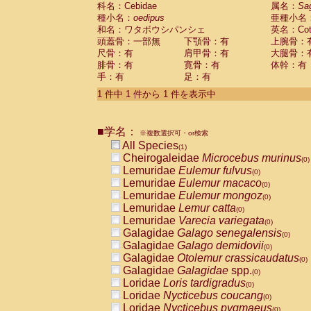
科名：Cebidae
Cebidae
Saguinus midas
属名：
Sa
(0)
種小名：
oedipus
亜種小名
Cebidae
Saguinus mystax
(0)
和名：ワタボウシパンシェ
英名：Cotto
Cebidae
Saguinus nigricollis
(0)
頭蓋骨：一部無
下顎骨：有
上腕骨：
Cebidae
Saguinus oedipus
(1)
尺骨：有
肩甲骨：有
大腿骨：
Cebidae
Saguinus weddelli
(0)
腓骨：有
寛骨：有
体幹：有
Cebidae
Saguinus
spp.
(0)
手：有
足：有
Cebidae
Aotus trivirgatus
(0)
Cebidae
Cebus albifrons
1 件中 1 件から 1 件を表示中
(0)
Cebidae
Cebus apella
(0)
Cebidae
Cebus capucinus
(0)
■学名：
Cebidae
Cebus nigrivittatus
※複数選択可・or検索
(0)
Cebidae
Cebus
spp.
All Species
(0)
(1)
Cebidae
Saimiri boliviensis
Cheirogaleidae
Microcebus murinus
(0)
(0)
Cebidae
Saimiri sciureus
Lemuridae
Eulemur fulvus
(0)
(0)
Atelidae
Alouatta caraya
Lemuridae
Eulemur macaco
(0)
(0)
Atelidae
Alouatta fusca
Lemuridae
Eulemur mongoz
(0)
(0)
Atelidae
Alouatta seniculus
Lemuridae
Lemur catta
(0)
(0)
Atelidae
Alouatta
spp.
Lemuridae
Varecia variegata
(0)
(0)
Atelidae
Ateles belzebuth
Galagidae
Galago senegalensis
(0)
(0)
Atelidae
Ateles geoffroyi
Galagidae
Galago demidovii
(0)
(0)
Atelidae
Ateles paniscus
Galagidae
Otolemur crassicaudatus
(0)
(0)
Atelidae
Ateles
spp.
Galagidae
Galagidae
spp.
(0)
(0)
Atelidae
Lagothrix lagothricha
Loridae
Loris tardigradus
(0)
(0)
Atelidae
Lagothrix lagothricha cana
Loridae
Nycticebus coucang
(0)
(0)
Pitheciidae
Cacajao calvus rubicundu
Loridae
Nycticebus pygmaeus
(0)