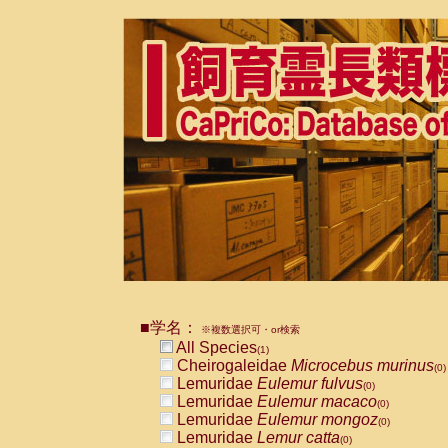
■学名：
※複数選択可・or検索
All Species
(1)
Cheirogaleidae
Microcebus murinus
(0)
Lemuridae
Eulemur fulvus
(0)
Lemuridae
Eulemur macaco
(0)
Lemuridae
Eulemur mongoz
(0)
Lemuridae
Lemur catta
(0)