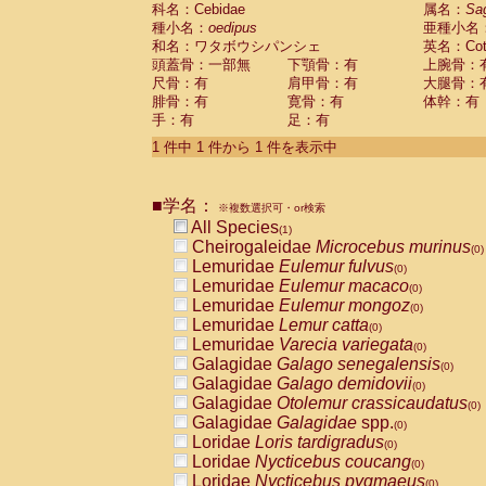
科名：Cebidae
Cebidae
Saguinus midas
属名：
Sa
(0)
種小名：
oedipus
亜種小名
Cebidae
Saguinus mystax
(0)
和名：ワタボウシパンシェ
英名：Cotto
Cebidae
Saguinus nigricollis
(0)
頭蓋骨：一部無
下顎骨：有
上腕骨：
Cebidae
Saguinus oedipus
(1)
尺骨：有
肩甲骨：有
大腿骨：
Cebidae
Saguinus weddelli
(0)
腓骨：有
寛骨：有
体幹：有
Cebidae
Saguinus
spp.
(0)
手：有
足：有
Cebidae
Aotus trivirgatus
(0)
Cebidae
Cebus albifrons
1 件中 1 件から 1 件を表示中
(0)
Cebidae
Cebus apella
(0)
Cebidae
Cebus capucinus
(0)
■学名：
Cebidae
Cebus nigrivittatus
※複数選択可・or検索
(0)
Cebidae
Cebus
spp.
All Species
(0)
(1)
Cebidae
Saimiri boliviensis
Cheirogaleidae
Microcebus murinus
(0)
(0)
Cebidae
Saimiri sciureus
Lemuridae
Eulemur fulvus
(0)
(0)
Atelidae
Alouatta caraya
Lemuridae
Eulemur macaco
(0)
(0)
Atelidae
Alouatta fusca
Lemuridae
Eulemur mongoz
(0)
(0)
Atelidae
Alouatta seniculus
Lemuridae
Lemur catta
(0)
(0)
Atelidae
Alouatta
spp.
Lemuridae
Varecia variegata
(0)
(0)
Atelidae
Ateles belzebuth
Galagidae
Galago senegalensis
(0)
(0)
Atelidae
Ateles geoffroyi
Galagidae
Galago demidovii
(0)
(0)
Atelidae
Ateles paniscus
Galagidae
Otolemur crassicaudatus
(0)
(0)
Atelidae
Ateles
spp.
Galagidae
Galagidae
spp.
(0)
(0)
Atelidae
Lagothrix lagothricha
Loridae
Loris tardigradus
(0)
(0)
Atelidae
Lagothrix lagothricha cana
Loridae
Nycticebus coucang
(0)
(0)
Pitheciidae
Cacajao calvus rubicundu
Loridae
Nycticebus pygmaeus
(0)