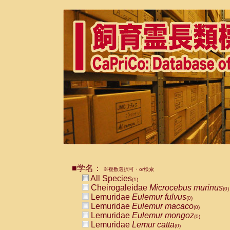
■学名：
※複数選択可・or検索
All Species
(1)
Cheirogaleidae
Microcebus murinus
(0)
Lemuridae
Eulemur fulvus
(0)
Lemuridae
Eulemur macaco
(0)
Lemuridae
Eulemur mongoz
(0)
Lemuridae
Lemur catta
(0)