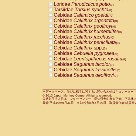
Pitheciidae
Callicebus cupreus
Loridae
Perodicticus potto
(0)
(0)
Pitheciidae
Callicebus donacophilus
Tarsiidae
Tarsius syrichta
(0
(0)
Pitheciidae
Callicebus moloch
Cebidae
Callimico goeldii
(0)
(0)
Pitheciidae
Callicebus torquatus
Cebidae
Callithrix argentata
(0)
(0)
Pitheciidae
Callicebus
spp.
Cebidae
Callithrix geoffroyi
(0)
(0)
Pitheciidae
Chiropotes satanas
Cebidae
Callithrix humeralifer
(0)
(0)
Pitheciidae
Pithecia monachus
Cebidae
Callithrix jacchus
(0)
(0)
Pitheciidae
Pithecia pithecia
Cebidae
Callithrix penicillata
(0)
(0)
Cercopithecidae
Cercocebus agilis
Cebidae
Callithrix
spp.
(0)
(0)
Cercopithecidae
Cercocebus galeritus
Cebidae
Cebuella pygmaea
(0)
Cercopithecidae
Cercocebus torquatu
Cebidae
Leontopithecus rosalia
(0)
Cercopithecidae
Cercocebus torquatus
Cebidae
Saguinus bicolor
(0)
Cercopithecidae
Cercocebus torquatu
Cebidae
Saguinus fuscicollis
(0)
Cercopithecidae
Cercocebus
hybrid
Cebidae
Saguinus geoffroyi
(0)
(0)
Cercopithecidae
Cercocebus
spp.
Cebidae
Saguinus imperator
(0)
(0)
Cercopithecidae
Lophocebus albigen
Cebidae
Saguinus labiatus
(0)
Cercopithecidae
Papio anubis
Cebidae
Saguinus leucopus
本データベース、並びに標本に関するお問い合わせはキュレーター・新宅勇太までお願い
(0)
(0)
© 2013 Japan Monkey Centre. All rights reserved.
Cercopithecidae
Papio cynocephalus
Cebidae
Saguinus midas
(
(0)
公益財団法人日本モンキーセンター 愛知県犬山市大字犬山字官林26番
Cercopithecidae
Papio hamadryas
Cebidae
Saguinus mystax
(0)
登録:平成19年5月31日 有効:令和4年5月30日 取扱責任者:綿貫宏
(0)
Cercopithecidae
Papio papio
Cebidae
Saguinus nigricollis
(0)
(0)
Cercopithecidae
Papio
spp.
Cebidae
Saguinus oedipus
(0)
(1)
Cercopithecidae
Mandrillus leucopha
Cebidae
Saguinus weddelli
(0)
Cercopithecidae
Mandrillus sphinx
Cebidae
Saguinus
spp.
(0)
(0)
Cercopithecidae
Theropithecus gelad
Cebidae
Aotus trivirgatus
(0)
Cercopithecidae
Macaca arctoides
Cebidae
Cebus albifrons
(0)
(0)