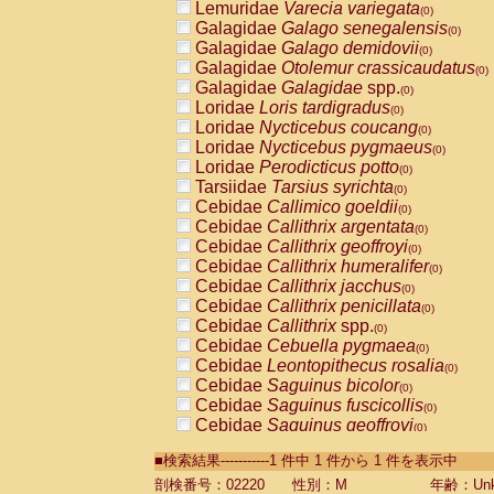
Lemuridae
Varecia variegata
(0)
Galagidae
Galago senegalensis
(0)
Galagidae
Galago demidovii
(0)
Galagidae
Otolemur crassicaudatus
(0)
Galagidae
Galagidae
spp.
(0)
Loridae
Loris tardigradus
(0)
Loridae
Nycticebus coucang
(0)
Loridae
Nycticebus pygmaeus
(0)
Loridae
Perodicticus potto
(0)
Tarsiidae
Tarsius syrichta
(0)
Cebidae
Callimico goeldii
(0)
Cebidae
Callithrix argentata
(0)
Cebidae
Callithrix geoffroyi
(0)
Cebidae
Callithrix humeralifer
(0)
Cebidae
Callithrix jacchus
(0)
Cebidae
Callithrix penicillata
(0)
Cebidae
Callithrix
spp.
(0)
Cebidae
Cebuella pygmaea
(0)
Cebidae
Leontopithecus rosalia
(0)
Cebidae
Saguinus bicolor
(0)
Cebidae
Saguinus fuscicollis
(0)
Cebidae
Saguinus geoffroyi
(0)
Cebidae
Saguinus imperator
(0)
■検索結果-----------1 件中 1 件から 1 件を表示中
Cebidae
Saguinus labiatus
(0)
Cebidae
Saguinus leucopus
剖検番号：02220
性別：M
年齢：Unk
(0)